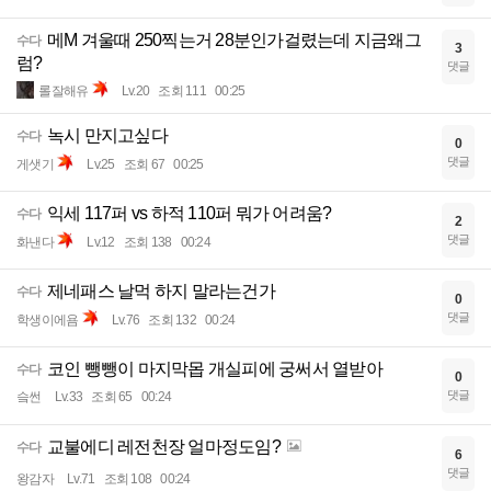
메M 겨울때 250찍는거 28분인가걸렸는데 지금왜그
수다
3
럼?
댓글
롤잘해유
Lv.20
조회 111
00:25
녹시 만지고싶다
수다
0
댓글
게샛기
Lv.25
조회 67
00:25
익세 117퍼 vs 하적 110퍼 뭐가 어려움?
수다
2
댓글
화낸다
Lv.12
조회 138
00:24
제네패스 날먹 하지 말라는건가
수다
0
댓글
학생이에욤
Lv.76
조회 132
00:24
코인 뺑뺑이 마지막몹 개실피에 궁써서 열받아
수다
0
댓글
슼썬
Lv.33
조회 65
00:24
교불에디 레전천장 얼마정도임?
수다
6
댓글
왕감자
Lv.71
조회 108
00:24