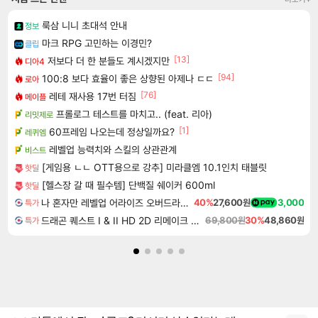
룩삼 니니 초대석 안내
정보
마크 RPG 고민하는 이경민?
클립
[13]
저보다 더 한 분들도 계시겠지만
디아4
[94]
100:8 보다 효율이 좋은 상향된 아제나 ㄷㄷ
로아
[76]
레테 재사용 17번 터짐
메이플
프롤로그 테스트를 마치고.. (feat. 리아)
리밋제로
[1]
60프레임 나오는데 정상일까요?
레퀴엠
레벨업 능력치와 스킬의 상관관계
비스트
[게임용 ㄴㄴ OTT용으로 강추] 미라클엠 10.1인치 태블릿
핫딜
[헬스장 갈 때 필수템] 단백질 쉐이커 600ml
핫딜
나 혼자만 레벨업 어라이즈 오버드라이브 Solo Leveling Arise
40%
27,600원
3,000
특가
드래곤 퀘스트 I & II HD 2D 리메이크 Dragon Quest I & II HD 2D Remake
69,800원
30%
48,860원
특가