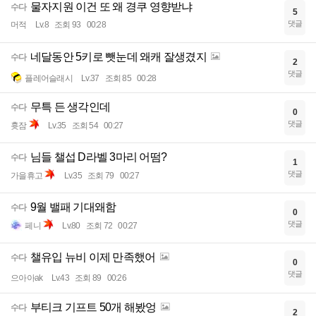
물자지원 이건 또 왜 경쿠 영향받냐
수다
5
댓글
머적
Lv.8
조회 93
00:28
네달동안 5키로 뺏눈데 왜캐 잘생겼지
수다
2
댓글
플레어슬래시
Lv.37
조회 85
00:28
무특 든 생각인데
수다
0
댓글
흇잠
Lv.35
조회 54
00:27
님들 챌섭 D라벨 3마리 어떰?
수다
1
댓글
가을휴고
Lv.35
조회 79
00:27
9월 밸패 기대왜함
수다
0
댓글
페니
Lv.80
조회 72
00:27
챌유입 뉴비 이제 만족했어
수다
0
댓글
으아아ak
Lv.43
조회 89
00:26
부티크 기프트 50개 해봤엉
수다
2