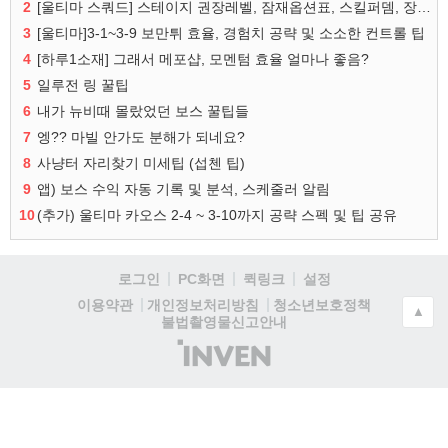
2
[울티마 스쿼드] 스테이지 권장레벨, 잠재옵션표, 스킬퍼뎀, 장비 리스트 및 능력치 공유
3
[울티마]3-1~3-9 보만튀 효율, 경험치 공략 및 소소한 컨트롤 팁
4
[하루1소재] 그래서 메포샵, 모멘텀 효율 얼마나 좋음?
5
일루전 링 꿀팁
6
내가 뉴비때 몰랐었던 보스 꿀팁들
7
엥?? 마빌 안가도 분해가 되네요?
8
사냥터 자리찾기 미세팁 (섭첸 팁)
9
앱) 보스 수익 자동 기록 및 분석, 스케줄러 알림
10
(추가) 울티마 카오스 2-4 ~ 3-10까지 공략 스펙 및 팁 공유
로그인
PC화면
퀵링크
설정
청소년보호정책
이용약관
개인정보처리방침
▲
불법촬영물신고안내
(주)
인
벤