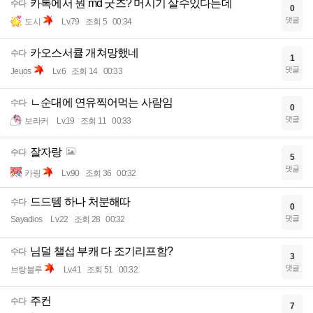
카톡에서 뭔 md 굿즈? 머시기 살수있다는데
수다
0
댓글
도시
Lv.79
조회 5
00:34
카오스서큘 개쳐망했네
수다
1
댓글
Jeuos
Lv.6
조회 14
00:33
ㄴ순대에 연유찍어먹는 사람임
수다
0
댓글
보라커
Lv.19
조회 11
00:33
잘자랑
수다
5
댓글
카링
Lv.90
조회 36
00:32
드드템 하나 처분해따
수다
0
댓글
Sayadios
Lv.22
조회 28
00:32
님덜 챌섭 부캐 다 조기리프함?
수다
3
댓글
브랑블루
Lv.41
조회 51
00:32
주컨
수다
7