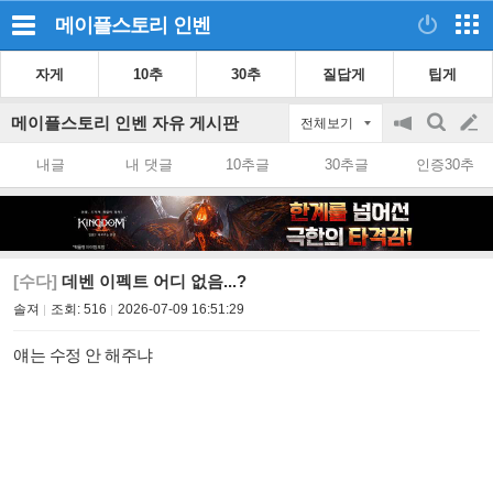
메이플스토리
인벤
자게
10추
30추
질답게
팁게
메이플스토리 인벤 자유 게시판
전체보기
공
검
글
지
색
내글
내 댓글
10추글
30추글
인증30추
on/off
쓰
기
[수다]
데벤 이펙트 어디 없음...?
솔져
조회:
516
2026-07-09 16:51:29
얘는 수정 안 해주냐