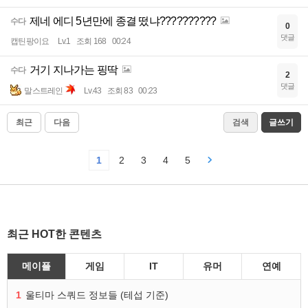
제네 에디 5년만에 종결 떴냐??????????
수다
0
댓글
캡틴팡이요
Lv.1
조회 168
00:24
거기 지나가는 핑딱
수다
2
댓글
말스트레인
Lv.43
조회 83
00:23
최근
다음
검색
글쓰기
1
2
3
4
5
최근 HOT한 콘텐츠
메이플
게임
IT
유머
연예
1
울티마 스쿼드 정보들 (테섭 기준)