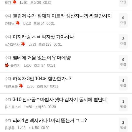
댓글
해딘
Lv.62
조회 39
00:32
챌린저 수가 잠재적 미트라 생산자니까 싸질만하지
수다
0
댓글
쥬리닝
Lv.13
조회 54
00:31
이지카링 ㅅㅂ 먹자팟 가야하나
수다
2
댓글
노예2년차
Lv.33
조회 133
00:31
엘베에 거울 없는 이유 머에양
수다
0
댓글
블리치
Lv.60
조회 37
00:31
하적자 3인 104퍼 할만한가...?
수다
4
댓글
테인드롭
Lv.36
조회 63
00:31
3-10 전사궁수마법사 셋다 갑자기 동시에 뻗던데
수다
1
댓글
유스호스tel
Lv.60
조회 53
00:30
리레4면 멕시카나 1마리 뜯는거 ㄱㄴ?
수다
2
댓글
유밍츄
Lv.13
조회 50
00:30