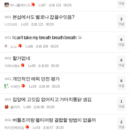
댓글
허니롤케이크
Lv.67
조회 123
00:26
본섭에서도 벨로나 잡을수잇음?
수다
2
댓글
니끄네므
Lv.33
조회 121
00:26
I can't take my breath breath breath
수다
6
댓글
뇨뇨
Lv.68
조회 109
00:26
할거없네
수다
0
댓글
거제야호a
Lv.69
조회 60
00:26
개인적인 에픽 던전 평가
수다
0
댓글
서페인
Lv.39
조회 84
00:26
집앞에 고깃집 없어지고 가마치통닭 생김
수다
1
댓글
블리치
Lv.60
조회 86
00:26
버틀조끼랑 펠티어랑 결합할 방법이 없을까
수다
2
댓글
하지만팩트임
Lv.53
조회 67
00:25