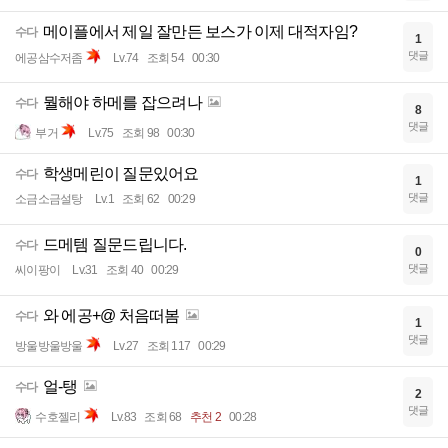
메이플에서 제일 잘만든 보스가 이제 대적자임?
수다
1
댓글
에공삼수저좀
Lv.74
조회 54
00:30
뭘해야 하메를 잡으려나
수다
8
댓글
부거
Lv.75
조회 98
00:30
학생메린이 질문있어요
수다
1
댓글
소금소금설탕
Lv.1
조회 62
00:29
드메템 질문드립니다.
수다
0
댓글
씨이팡이
Lv.31
조회 40
00:29
와 에공+@ 처음떠봄
수다
1
댓글
방울방울방울
Lv.27
조회 117
00:29
얼-탱
수다
2
댓글
수호젤리
Lv.83
조회 68
추천 2
00:28