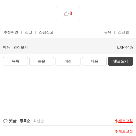
0
추천확인
신고
스팸신고
공유
스크랩
메뉴
인장보기
EXP 44%
목록
본문
이전
다음
댓글쓰기
댓글
등록순
|
최신순
새로고침
새로고침