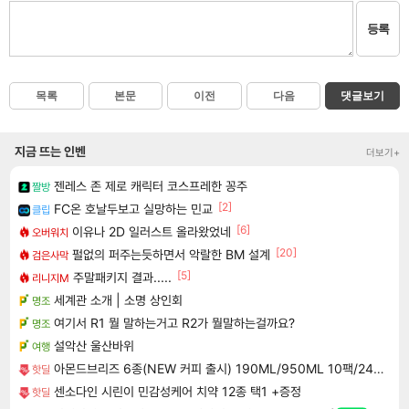
등록
목록
본문
이전
다음
댓글보기
지금 뜨는 인벤
더보기+
젠레스 존 제로 캐릭터 코스프레한 꽁주
짤방
[2]
FC온 호날두보고 실망하는 민교
클립
[6]
이유나 2D 일러스트 올라왔었네
오버워치
[20]
펄없의 퍼주는듯하면서 악랄한 BM 설계
검은사막
[5]
주말패키지 결과.....
리니지M
세계관 소개 | 소명 상인회
명조
여기서 R1 뭘 말하는거고 R2가 뭘말하는걸까요?
명조
설악산 울산바위
여행
아몬드브리즈 6종(NEW 커피 출시) 190ML/950ML 10팩/24팩/48팩 중 택 1
핫딜
센소다인 시린이 민감성케어 치약 12종 택1 +증정
핫딜