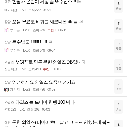
한달차 몬린이 세팅 좀 봐주십쇼..!!
질문
2
댓글
네이녀언
Lv.1
조회 222
08-04
오늘 무료로 바꿔고 새로나온 dlc들
잡담
7
댓글
루이든
Lv.80
조회 749
추천 1
08-04
특수납도 !!!!!!!!!!!!!!!!!!
잡담
9
댓글
루이든
Lv.80
조회 349
08-04
챗GPT로 만든 몬헌 와일즈 DB입니다.
와일즈
5
댓글
장운아크
Lv.3
조회 499
추천 1
08-03
안녕하세요 와일즈 요즘 어떤가요
잡담
2
댓글
김억지
Lv.82
조회 486
08-03
와일즈 늅 드디어 헌랭 100 넘다..!!
와일즈
4
댓글
깍찌123
Lv.1
조회 292
08-03
몬헌 와일즈) 타마미츠네 잡고 그 뒤로 안했는데 복귀
잡담
2