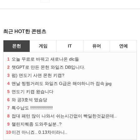
최근 HOT한 콘텐츠
몬헌
게임
IT
유머
연예
1
오늘 무료로 바꿔고 새로나온 dlc들
2
챗GPT로 만든 몬헌 와일즈 DB입니다.
3
펌) 면도기 사면 몬헌 키캡?
4
맨날 찡찡거려도 와일즈 G급은 해야하니까 접속 jpg
5
면도기 키캡 왔습니다
6
와 공3호석 떴슴당
7
특수납도 !!!!!!!!!!!!!!!!!!
8
접대 패턴 많이 나와서 쉬는시간없이 빡딜한것같은데..
9
챌린지퀘좀 도와주실분..?
10
이건 아니죠.. 0.13차이라니..