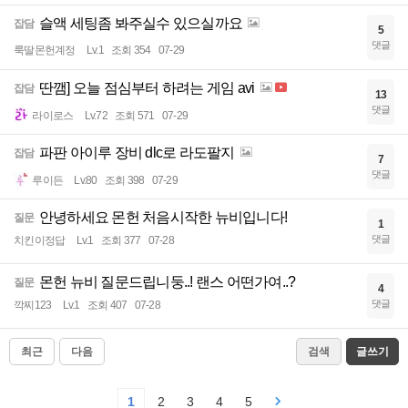
슬액 세팅좀 봐주실수 있으실까요
잡담
5
댓글
룩딸몬헌계정
Lv.1
조회 354
07-29
딴깸] 오늘 점심부터 하려는 게임 avi
잡담
13
댓글
라이로스
Lv.72
조회 571
07-29
파판 아이루 장비 dlc로 라도팔지
잡담
7
댓글
루이든
Lv.80
조회 398
07-29
안녕하세요 몬헌 처음시작한 뉴비입니다!
질문
1
댓글
치킨이정답
Lv.1
조회 377
07-28
몬헌 뉴비 질문드립니둥..! 랜스 어떤가여..?
질문
4
댓글
깍찌123
Lv.1
조회 407
07-28
최근
다음
검색
글쓰기
1
2
3
4
5