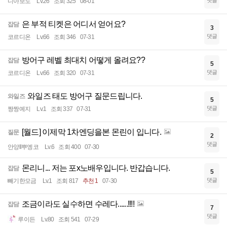
댓글
디아보노
Lv.26
조회 325
08-01
은 부적 티켓은 어디서 얻어요?
잡담
3
댓글
코르디온
Lv.66
조회 346
07-31
방어구 레벨 최대치 어떻게 올려요??
잡담
5
댓글
코르디온
Lv.66
조회 320
07-31
와일즈 태도 방어구 질문드립니다.
와일즈
5
댓글
짱짱예지
Lv.1
조회 337
07-31
[월드] 이제막 1차엔딩을본 몬린이 입니다.
질문
2
댓글
안양ll뿌엥코
Lv.6
조회 400
07-30
몬리니... 저는 포x노배우입니다. 반갑습니다.
잡담
5
댓글
빼기한모금
Lv.1
조회 817
추천 1
07-30
조금이라도 실수하면 수레다......!!!!
잡담
7
댓글
루이든
Lv.80
조회 541
07-29