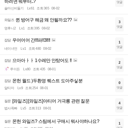
하려면 뭐부터..?
댓글
술마신비둘기
Lv.61
조회 365
08-02
퀸 방어구 해금 왜 안될까요??
와일즈
3
댓글
영후니2
Lv.1
조회 395
08-02
우어어어 간!!!파!!3!!!!
잡담
1
댓글
네이녀언
Lv.1
조회 480
08-02
으아아ㅏㅏ 1수레만 안탔어도 !!
잡담
2
댓글
루이든
Lv.80
조회 435
08-01
몬헌 월드 )두환영 퀘스트 도아주싷분
잡담
0
댓글
알티마
Lv.9
조회 254
08-01
[와일즈] [와일즈]아티어 거극룡 관련 질문
질문
4
댓글
법사죽빠
Lv.5
조회 313
08-01
몬헌 와일즈? 스팀에서 구매시 뭐사야하나요?
질문
1