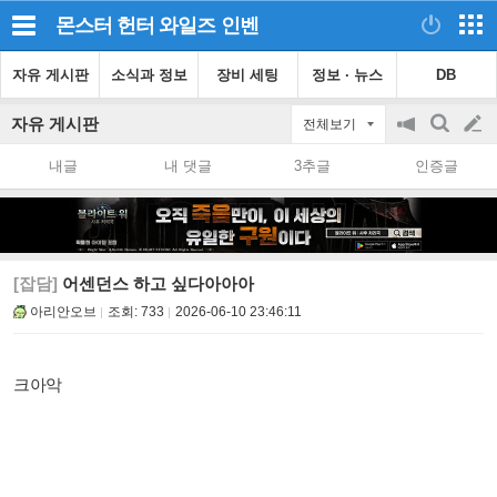
몬스터 헌터 와일즈
인벤
자유 게시판
소식과 정보
장비 세팅
정보 · 뉴스
DB
자유 게시판
전체보기
공
검
글
지
색
내글
내 댓글
3추글
인증글
on/off
쓰
기
[잡담]
어센던스 하고 싶다아아아
아리안오브
조회:
733
2026-06-10 23:46:11
크아악