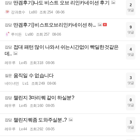
딴겜후기)나도 비스트 오브 리인카네이션 후기
잡담
2
댓글
강과호수
Lv.80
조회 254
08-06
딴겜후기] 비스트오브리인카네이션 하...
잡담
9
댓글
루이든
Lv.80
조회 257
08-06
접대 패턴 많이 나와서 쉬는시간없이 빡딜한것같은
잡담
4
데..
댓글
레우루
Lv.45
조회 318
08-06
움직일 수 없습니다
질문
3
댓글
네이녀언
Lv.1
조회 249
08-06
챌린지 3마리퀘 같이 하실분?
잡담
0
댓글
레우루
Lv.45
조회 160
08-05
챌린지퀘좀 도와주실분..?
잡담
3
댓글
레우루
Lv.44
조회 292
08-05