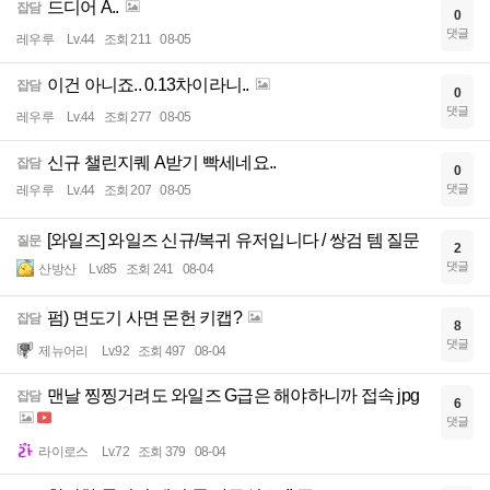
드디어 A..
잡담
0
댓글
레우루
Lv.44
조회 211
08-05
이건 아니죠.. 0.13차이라니..
잡담
0
댓글
레우루
Lv.44
조회 277
08-05
신규 챌린지퀘 A받기 빡세네요..
잡담
0
댓글
레우루
Lv.44
조회 207
08-05
[와일즈] 와일즈 신규/복귀 유저입니다 / 쌍검 템 질문
질문
2
댓글
산방산
Lv.85
조회 241
08-04
펌) 면도기 사면 몬헌 키캡?
잡담
8
댓글
제뉴어리
Lv.92
조회 497
08-04
맨날 찡찡거려도 와일즈 G급은 해야하니까 접속 jpg
잡담
6
댓글
라이로스
Lv.72
조회 379
08-04