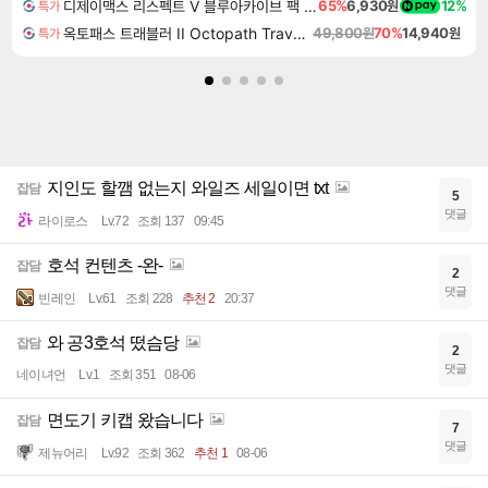
디제이맥스 리스펙트 V 블루아카이브 팩 DJMAX RESPECT V Blue Archive Pack DLC
65%
6,930원
12%
특가
옥토패스 트래블러 II Octopath Traveler II
49,800원
70%
14,940원
특가
지인도 할깸 없는지 와일즈 세일이면 txt
잡담
5
댓글
라이로스
Lv.72
조회 137
09:45
호석 컨텐츠 -완-
잡담
2
댓글
빈레인
Lv.61
조회 228
추천 2
20:37
와 공3호석 떴슴당
잡담
2
댓글
네이녀언
Lv.1
조회 351
08-06
면도기 키캡 왔습니다
잡담
7
댓글
제뉴어리
Lv.92
조회 362
추천 1
08-06