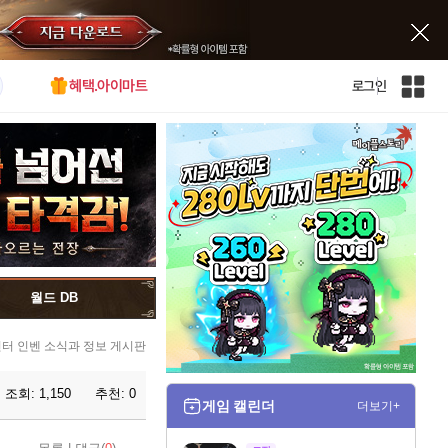
혜택.아이마트
로그인
인
벤
전
체
사
이
트
맵
월드 DB
터 인벤 소식과 정보 게시판
조회:
1,150
추천:
0
게임 캘린더
더보기+