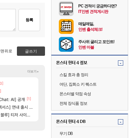
PC 견적이 궁금하다면?
IT인벤 견적게시판
등록
매일매일,
인벤 출석체크!
주사위 굴리고 포인트!
인벤 마블
맨위로
글쓰기
몬스터 헌터 4 정보
-
더보기+
스킬 효과 총 정리
3]
[103]
[205]
아제나 ㄷㄷ
챕터별 길찾기/지도 공략 (1 ~ 12장)
신호등 2인 40%글 존나 긁히네 씨발
비스트
메이플
여단, 집회소 키 퀘스트
]
[80]
벨가르딘 맛본 시점 민심 췤
스위치2판 ‘몬헌 와일즈’, 30~40fps 목표 
해외겜
로아
몬스터별 약점 속성
00]
[1]
[63]
hat: AI] 공개
부산 헌혈 먹튀 ㄷㄷ..
4컷 만화 | 야간 보초는 너무 힘들어
아주프로
메이플
전체 장식품 정보
[15]
스] 연내 출시 예정
테스트 때는 로비에 온라인 기능이 있는데
에이전트 신캐인데 너무 약한거 아님?
리밋제로
검은사막
[121]
[80]
별 분포
] 티저 사이트 오픈
비스트 오브 리인카네이션 오픈 트레일러
보상 공지 나온거 10추 하니 올리자
PV
로아
몬스터 헌터 4 DB
-
무기 DB