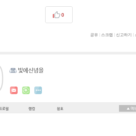
0
공유
스크랩
신고하기
빛에신념을
프로필
랭킹
칭호