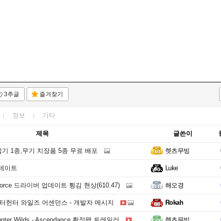
3추글
즐겨찾기
정보
기타
제목
글쓴이
기 1종,무기 치장품 5종 무료 배포
렛츠무빙
업데이트
Luke
orce 드라이버 업데이트 튕김 현상(610.47)
해오경
스터헌터 와일즈 어센던스 - 개발자 메시지
Rokah
unter Wilds - Ascendance 확장팩 트레일러
렛츠무빙