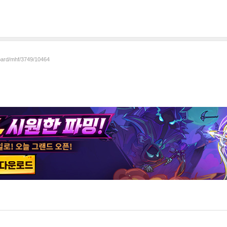
board/mhf/3749/10464