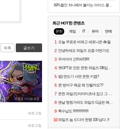
69%할인 쟈니베어 붙이는 아이스 쿨패치 쿨링시트, 30개, 1팩
최근 HOT한 콘텐츠
몬헌
게임
IT
유머
연예
1
오늘 무료로 바꿔고 새로나온 dlc들
목록
글쓰기
2
안녕하세요 와일즈 요즘 어떤가요
3
우어어어 간!!!파!!3!!!!
4
챗GPT로 만든 몬헌 와일즈 DB입니다.
5
펌) 면도기 사면 몬헌 키캡?
6
퀸 방어구 해금 왜 안될까요??
7
몬헌 와일즈) 타마미츠네 잡고 그 뒤로 안했는데 복귀하려면 뭐부터..?
8
맨날 찡찡거려도 와일즈 G급은 해야하니까 접속 jpg
9
특수납도 !!!!!!!!!!!!!!!!!!
새로고침
10
와일즈 늅 드디어 헌랭 100 넘다..!!
새로고침