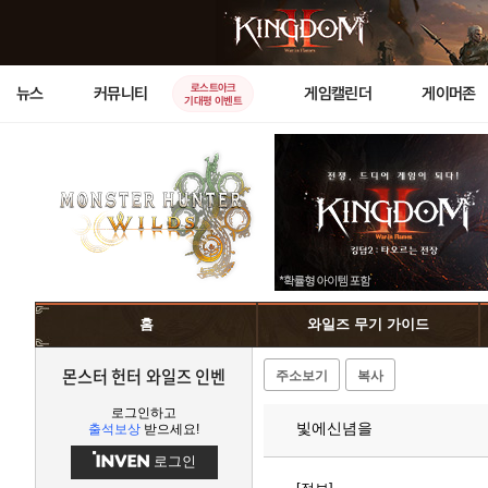
로스트아크
뉴스
커뮤니티
게임캘린더
게이머존
기대평 이벤트
홈
와일즈 무기 가이드
몬스터 헌터 와일즈 인벤
주소보기
복사
로그인하고
빛에신념을
출석보상
받으세요!
로그인