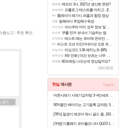
메모리 3사, 2027년 생산분 완판?
해외겜
프롤로그 테스트를 마치고.. (feat. 리아)
리밋제로
툼레이더 레가시 퍼즐과 함정 영상
PV
동해바다 추암해수욕장
여행
아사쿠라 마이 성우 정보 및 주요 필모
아스오라
스팸신고
추천 확인
쿠를 먼저 보내서 기습하는 법
비스트
테스트 때는 로비에 온라인 기능이 있는데
리밋제로
비스트 오브 리인카네이션 오픈 트레일러
PV
리싱크드 1.06 패치노트 (8/5)
리싱크드
4컷 만화 | 야간 보초는 너무 힘들어
아주프로
60프레임 나오는데 정상일까요?
레퀴엠
새로고침
핫딜
게시판
더보기+
어촌시래기 시래기감자탕 3~4인세트 3.2kg내외 (라면사리 서비스)
50%할인 배터지는 고기듬뿍 감자탕, 5kg, 1개
[78%] 질경이 에코아 워시 골드 폼, 150g, 1개
[쿠팡] 이홈웨이 포터블모니터 QLED 16인치 (290,730원/무료)