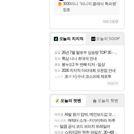
3000이니
·
'리니지 클래식 특파원'
칭호
새로고침
오늘의 치지직
오늘의 SOOP
26년 7월 팔로우 상승량 TOP 30 - 월간 치지직
잡담
룩삼 니니 초대석 안내
정보
봉누도2 두 번째 티저 - 일상
클립
2026 치지직 이리대회 오픈컵 안내
정보
초ㅇㅎ) 수녀 코스프레 제로투
ㅗㅜㅑ
더보기+
오늘의 팟벤
오늘의 핫벤
AI발 원가 압박, 메인보드값 오르나
해외겜
캐릭터 소개 - 카가미하라 하루
아스오라
탈콥 공식 코드 브리치 트레일러
PV
스위치2판 ‘몬헌 와일즈’, 30~40fps 목표 추정
해외겜