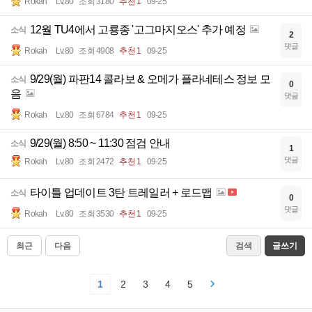
Rokah
Lv.80
조회 3180
추천 1
09-25
12월 TU4에서 고룡종 '고그마지오스' 추가 예정
소식
2
댓글
Rokah
Lv.80
조회 4908
추천 1
09-25
9/29(월) 파판14 콜라보 & 오메가 플라네테스 정보 모
소식
0
음
댓글
Rokah
Lv.80
조회 6784
추천 1
09-25
9/29(월) 8:50 ~ 11:30 점검 안내
소식
1
댓글
Rokah
Lv.80
조회 2472
추천 1
09-25
타이틀 업데이트 3탄 트레일러 + 로드맵
소식
0
댓글
Rokah
Lv.80
조회 3530
추천 1
09-25
최근
다음
검색
글쓰기
1
2
3
4
5