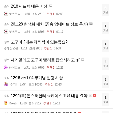
2/18 피드백 대응 예정
소식
0
댓글
렛츠무빙
Lv.35
조회 2611
추천 1
02-03
26.1.28 최적화 패치 (공홈 업데이트 정보 추가)
소식
1
댓글
렛츠무빙
Lv.34
조회 8595
추천 1
01-17
고구마 2페는 체력락이 있는듯요?
정보
1
댓글
빛에신념을
Lv.11
조회 2861
추천 1
01-09
세기말에도 고구마 빨리들 잡으시라고 gif
정보
4
댓글
라이로스
Lv.71
조회 6706
추천 2
12-21
12/16 ver.1.04 무기별 변경 사항
소식
2
댓글
ll수지ll
Lv.54
조회 10096
추천 1
12-13
12/11(목) 몬스터헌터 쇼케이스 TU4 내용 요약
소식
1
댓글
Rokah
Lv.80
조회 7517
추천 1
12-11