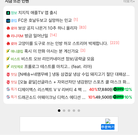
지금 뜨는 인벤
더보기+
치지직 애플TV 앱 출시
정보
[1]
FC온 호날두보고 실망하는 민교
클립
[83]
보상 공지 나온거 10추 하니 올리자
로아
[14]
방금 일어난일
리니지M
[223]
고양이를 도구로 쓰는 인방 하꼬 스트리머 박제합니다.
로아
[3]
혹시 이 만화 아시는 분 계신가요
애니클립
비스트 오브 리인카네이션 정보/공략글 모음
비스트
프롤로그 테스트를 마치고.. (feat. 리아)
리밋제로
[N배송+네맴무배 ] 냉동 삼겹살 냉삼 수입 돼지고기 절단 대패삼겹살
핫딜
[오늘 끝딜]선글라스 + 자외선차단 냉감원단 스포츠 쿨 마스크 화이트 1매입
핫딜
디제이맥스 리스펙트 V V 리버티 4 팩 DJMAX RESPECT V V Liberty 4 Pack DLC
40%
17,880원
12%
특가
드래곤소드 어웨이크닝 디럭스 에디션 DragonSword Awakening Deluxe Edition
10%
49,500원
10%
특가