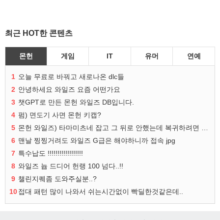
최근 HOT한 콘텐츠
몬헌
게임
IT
유머
연예
1
오늘 무료로 바꿔고 새로나온 dlc들
2
안녕하세요 와일즈 요즘 어떤가요
3
챗GPT로 만든 몬헌 와일즈 DB입니다.
4
펌) 면도기 사면 몬헌 키캡?
5
몬헌 와일즈) 타마미츠네 잡고 그 뒤로 안했는데 복귀하려면 뭐부터..?
6
맨날 찡찡거려도 와일즈 G급은 해야하니까 접속 jpg
7
특수납도 !!!!!!!!!!!!!!!!!!
8
와일즈 늅 드디어 헌랭 100 넘다..!!
9
챌린지퀘좀 도와주실분..?
10
접대 패턴 많이 나와서 쉬는시간없이 빡딜한것같은데..