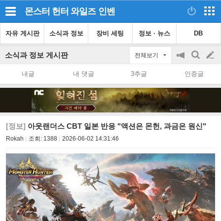
몬스터 헌터 와일즈
인벤
자유 게시판
소식과 정보
장비 세팅
정보 · 뉴스
DB
소식과 정보 게시판
전체보기
공
검
글
지
색
내글
내 댓글
3추글
인증글
on/off
쓰
기
[정보]
아웃랜더스 CBT 일본 반응 "액션은 몬헌, 과금은 원신"
Rokah
조회:
1388
2026-06-02 14:31:46