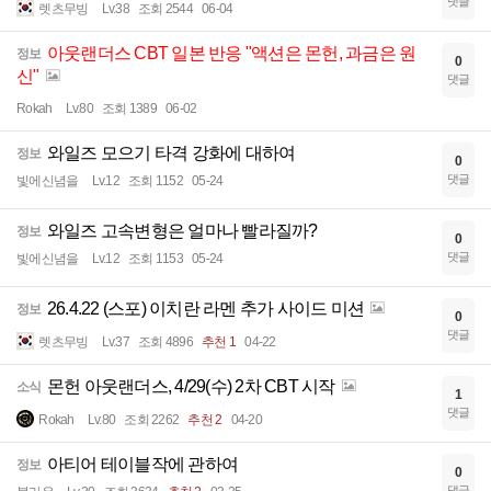
댓글
렛츠무빙
Lv.38
조회 2544
06-04
아웃랜더스 CBT 일본 반응 "액션은 몬헌, 과금은 원
정보
0
신"
댓글
Rokah
Lv.80
조회 1389
06-02
와일즈 모으기 타격 강화에 대하여
정보
0
댓글
빛에신념을
Lv.12
조회 1152
05-24
와일즈 고속변형은 얼마나 빨라질까?
정보
0
댓글
빛에신념을
Lv.12
조회 1153
05-24
26.4.22 (스포) 이치란 라멘 추가 사이드 미션
정보
0
댓글
렛츠무빙
Lv.37
조회 4896
추천 1
04-22
몬헌 아웃랜더스, 4/29(수) 2차 CBT 시작
소식
1
댓글
Rokah
Lv.80
조회 2262
추천 2
04-20
아티어 테이블작에 관하여
정보
0
댓글