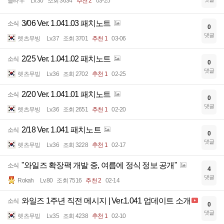
블라우
Lv.30
조회 3634
추천 2
03-25
3/06 Ver. 1.041.03 패치노트
소식
0
댓글
렛츠무빙
Lv.37
조회 3701
추천 1
03-06
2/25 Ver. 1.041.02 패치노트
소식
0
댓글
렛츠무빙
Lv.36
조회 2702
추천 1
02-25
2/20 Ver. 1.041.01 패치노트
소식
0
댓글
렛츠무빙
Lv.36
조회 2651
추천 1
02-20
2/18 Ver. 1.041 패치노트
소식
0
댓글
렛츠무빙
Lv.36
조회 3228
추천 1
02-17
"와일즈 확장팩 개발 중, 여름에 정식 정보 공개"
소식
4
댓글
Rokah
Lv.80
조회 7516
추천 2
02-14
와일즈 1주년 직전 메시지 | Ver.1.041 업데이트 소개
소식
0
댓글
렛츠무빙
Lv.35
조회 4238
추천 1
02-10