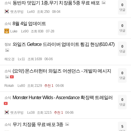
동반자 덧입기 1종,무기 치장품 5종 무료 배포
소식
0
댓글
렛츠무빙
Lv.40
조회 250
08-04
8월 4일 업데이트
소식
0
댓글
Luke
Lv.90
조회 838
07-28
와일즈 Geforce 드라이버 업데이트 튕김 현상(610.47)
정보
0
댓글
해오경
Lv.11
조회 1639
06-06
(요약) 몬스터헌터 와일즈 어센던스 - 개발자 메시지
소식
0
댓글
Rokah
Lv.80
조회 2129
추천 1
06-06
Monster Hunter Wilds - Ascendance 확장팩 트레일러
소식
0
댓글
렛츠무빙
Lv.38
조회 1215
추천 1
06-06
무기 치장품 무료 배포 3종
소식
5