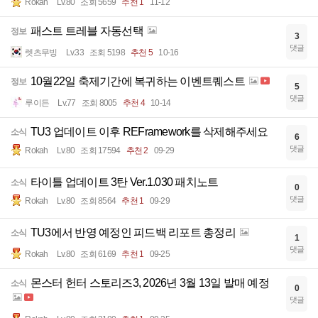
Rokah
Lv.80
조회 5659
추천 1
11-12
패스트 트레블 자동선택
정보
3
댓글
렛츠무빙
Lv.33
조회 5198
추천 5
10-16
10월22일 축제기간에 복귀하는 이벤트퀘스트
정보
5
댓글
루이든
Lv.77
조회 8005
추천 4
10-14
TU3 업데이트 이후 REFramework를 삭제해주세요
소식
6
댓글
Rokah
Lv.80
조회 17594
추천 2
09-29
타이틀 업데이트 3탄 Ver.1.030 패치노트
소식
0
댓글
Rokah
Lv.80
조회 8564
추천 1
09-29
TU3에서 반영 예정인 피드백 리포트 총정리
소식
1
댓글
Rokah
Lv.80
조회 6169
추천 1
09-25
몬스터 헌터 스토리즈3, 2026년 3월 13일 발매 예정
소식
0
댓글