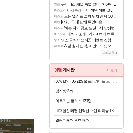
유니버스 채널 특별 코너 | 자신만의 스타일
명조
아사쿠라 마이 성우 정보 및 주요 필모
아스오라
모든 엘리트 골렘 위치 공략 (30개) - 방랑 결투가
비스트
[여행_국내] 남해 독일마을
여행
'하늘 위의 공포' 도전과제 달성법
비스트
캐릭터 소개 - 카가미하라 하루
아스오라
명조 공식 이모티콘 이벤트 진행해봤습니다! 참여부터 추첨까지????
명조
AI발 원가 압박, 메인보드값 오르나
해외겜
새로고침
핫딜
게시판
더보기+
30%할인! LG 21:9 울트라와이드 모니터 34인치
감자탕 3kg
아르기닌 플러스 120정
31%할인 테팔 인덕션 스텐 티타늄 1X 디네토 프라이팬 28CM
알러지케어 경추 베개