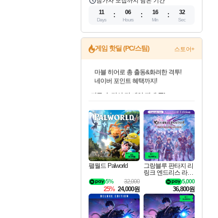
참가자 모집까지 남은 기간
11
06
16
31
Days
Hours
Min
Sec
게임 핫딜 (PC/스팀)
스토어+
귀무자: 검의 길 예약 판매 중!
10% 할인과
이니&베니 혜택까지!
인벤게임즈 8월 특별 할인!
드래곤소드: 어웨이크닝 입점!
문명 7 특별 할인!
마블 투혼 파이팅 소울즈 정식출시!
비스트 오브 리인카네이션 정식 출시!
커세어 코브 출시 기념 할인!
더 렐릭 퍼스트 가디언 정식 출시
베데스다 40주년 기념 할인 중!
캡콤 프렌차이즈 할인 진행 중!
캡콤 일부 상품 상시 할인
스타워즈 은하계 레이서
로블록스 기프트 카드 공식 입점
인기 퍼블리셔 모음!
스팀으로 만나는 드래곤소드!
조선&고려 DLC 출시 예정
마블 히어로 총 출동&화려한 격투!
게임프릭 신작 IP
해적'섬'을 발전시키자!
설화x하드코어 액션!
베데스다의 명작들을
몬헌, 바하 등 인기 IP를
몬헌 와일즈 & 드래곤즈 도그마2
인벤게임즈에서 10% 추가 적립
Robux를 가장 안전하고
최대 90% 할인가를 만나보세요!
네이버혜택과 함께 만나보세요!
50%할인&추가 적립까지!
네이버 포인트 혜택까지!
네이버 혜택가와 함께 예약하세요!
할인&네이버혜택으로 만나보세요!
네이버페이 혜택과 만나보세요!
40주년 프로모션으로 만나보세요!
할인가에 만나보세요!
일부 에디션 상시 할인!
혜택으로 예약 판매 중
편안하게 충전하세요
팰월드 Palworld
그랑블루 판타지 리
링크 엔드리스 라그
나로크 업그레이드
5%
32,000
5,000
킷 Granblue Fantasy
25%
24,000원
36,800원
Relink Endless Ragn
arok Upgrade Kit DL
C