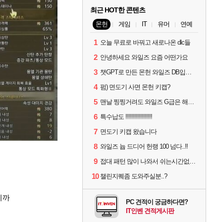
최근 HOT한 콘텐츠
몬헌
게임
IT
유머
연예
1
오늘 무료로 바꿔고 새로나온 dlc들
2
안녕하세요 와일즈 요즘 어떤가요
3
챗GPT로 만든 몬헌 와일즈 DB입니다.
4
펌) 면도기 사면 몬헌 키캡?
5
맨날 찡찡거려도 와일즈 G급은 해야하니까 접속 jpg
6
특수납도 !!!!!!!!!!!!!!!!!!
7
면도기 키캡 왔습니다
8
와일즈 늅 드디어 헌랭 100 넘다..!!
9
접대 패턴 많이 나와서 쉬는시간없이 빡딜한것같은데..
10
챌린지퀘좀 도와주실분..?
니까
PC 견적이 궁금하다면?
IT인벤 견적게시판