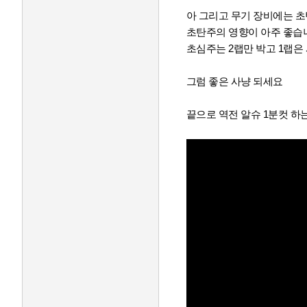
아 그리고 무기 장비에는 초
초탄주의 영향이 아주 좋습
초심주는 2랩만 박고 1랩은
그럼 좋은 사냥 되세요
끝으로 역전 알슈 1분컷 