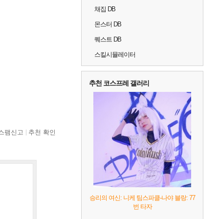
채집 DB
몬스터 DB
퀘스트 DB
스킬시뮬레이터
추천 코스프레 갤러리
스팸신고
추천 확인
승리의 여신: 니케 팀스파클-나야 블랑: 77
번 타자