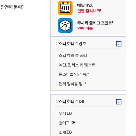
매일매일,
텝장전때문에)
인벤 출석체크!
주사위 굴리고 포인트!
인벤 마블
몬스터 헌터 4 정보
-
스킬 효과 총 정리
여단, 집회소 키 퀘스트
몬스터별 약점 속성
전체 장식품 정보
몬스터 헌터 4 DB
-
무기 DB
방어구 DB
소재 DB