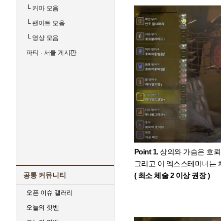
└
커마 모음
└
팬아트 모음
└
영상 모음
파티 · 서클 게시판
Point 1.
상의와 가슴은 호
그리고 이 엑스스테미너는 
( 최소 체술 2 이상 권장 )
공통 커뮤니티
오픈 이슈 갤러리
오늘의 핫벤