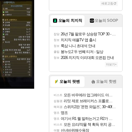
새로고침
오늘의 치지직
오늘의 SOOP
26년 7월 팔로우 상승량 TOP 30 - 월간 치지직
잡담
치지직 애플TV 앱 출시
정보
룩삼 니니 초대석 안내
정보
봉누도2 두 번째 티저 - 일상
클립
2026 치지직 이리대회 오픈컵 안내
정보
더보기+
오늘의 팟벤
오늘의 핫벤
모든 바우에라 업그레이드 아이템 획득 위치 공략 (89개)
비스트
리밋 제로 브레이커스 프롤로그 테스트 후기 영상 업로드
섭컬겜
스위치2판 ‘몬헌 와일즈’, 30~40fps 목표 추정
해외겜
명조
명조
여기서 R1 뭘 말하는거고 R2가 뭘말하는걸까요?
명조
모든 요리/작물 책 획득 위치 공략 (36개) - 미식가 도전과제
비스트
선녀바위해수욕장
여행