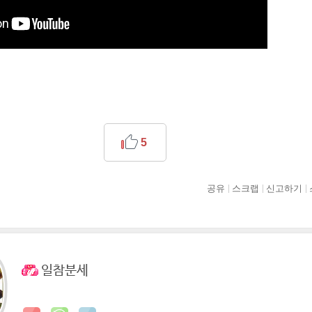
5
공유
스크랩
신고하기
일참분세