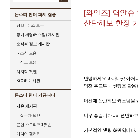
[와일즈] 역알슈
몬스터 헌터 화제 집중
산탄헤보 한정 
정보 · 뉴스 모음
장비 세팅(커스텀) 게시판
소식과 정보 게시판
└
소식 모음
└
정보 모음
치지직 팟벤
안녕하세요 바나나샷 아저
SOOP 게시판
역전 우드투나 셋팅을 활용
몬스터 헌터 커뮤니티
이전에 산탄헤보 커스텀을 올리
자유 게시판
너무 좋습니다...ㅎ 편안하
└
질문과 답변
몬헌 스토리즈3 팟벤
기본적인 셋팅 화면입니다.
미디어 갤러리