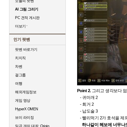
오늘의 팟벤
AI 그림 그리기
PC 견적 게시판
더보기
인기 팟벤
팟벤 바로가기
치지직
차벤
걸그룹
여행
Point 2.
그리고 생각보다 엄
해외게임정보
- 귀마개 2
게임 영상
- 회거 2
HyperX OMEN
- 납도술 3
브이 라이징
- 빨리먹기 2가 호석을 제
하나같이 헤보에 너무나도
일곱 개의 대죄: Origin