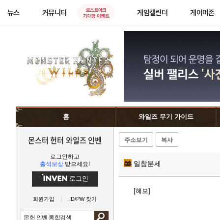
로스트아크
뉴스
커뮤니티
게임캘린더
게이머존
기대평 이벤트
홈
와일즈 무기 가이드
몬스터 헌터 와일즈 인벤
주소보기
복사
로그인하고
일참분세
출석보상
받으세요!
로그인
[헤보]
회원가입
ID/PW 찾기