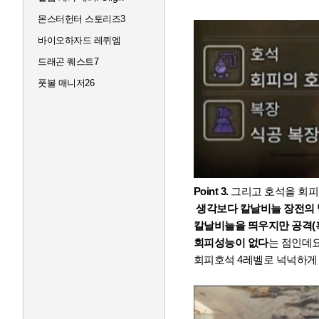
몬스터헌터 스토리즈3
바이오하자드 레퀴엠
드래곤 퀘스트7
풋볼 매니저26
Point 3.
그리고 호석을 회피
생각보다 칼날비늘 장전의 
칼날비늘을 띄우지만 공격(
회피성능이 없다
는 점인데요
회피호석 4레벨로 넉넉하게