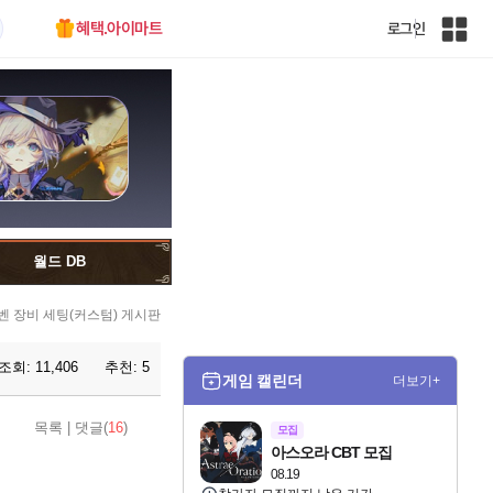
혜택.아이마트
로그인
인
벤
전
체
사
이
트
맵
월드 DB
벤 장비 세팅(커스텀) 게시판
조회:
11,406
추천:
5
게임 캘린더
더보기+
목록
|
댓글(
16
)
모집
아스오라 CBT 모집
08.19