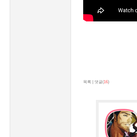
목록
|
댓글(
16
)