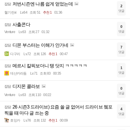
저번시즌엔 나름 쉽게 얻었는데
잡담
2
댓글
혈기린xi
Lv.64
조회 51
추천 1
01:36
사출콘다
잡담
0
댓글
Venture
Lv.63
조회 27
01:32
디몬 부스터는 이해가 안가네
잡담
7
댓글
다구리
Lv.72
조회 126
추천 1
00:47
메르시 칼픽보더니 탱 닷지 ㅋㅋㅋㅋㅋ
잡담
1
댓글
데샨카라돔
Lv.71
조회 83
00:35
디지몬 콜라보
잡담
0
댓글
Venture
Lv.63
조회 110
00:22
26 시즌3 드라이브) 요즘 쓸 글 없어서 드라이브 쳌포
잡담
4
찍을 때 마다 글 쓰는 중
댓글
호잉카
Lv.76
조회 132
추천 1
00:09