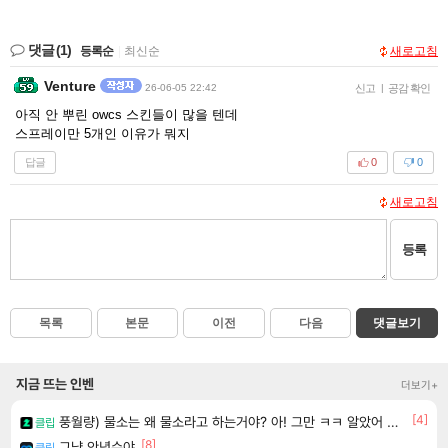
댓글
(1)
등록순
|
최신순
새로고침
Venture
26-06-05 22:42
신고
|
공감 확인
아직 안 뿌린 owcs 스킨들이 많을 텐데
스프레이만 5개인 이유가 뭐지
답글
0
0
새로고침
등록
목록
본문
이전
다음
댓글보기
지금 뜨는 인벤
더보기+
[4]
풍월량) 물소는 왜 물소라고 하는거야? 아! 그만 ㅋㅋ 알았어 ㅋㅋ
클립
[8]
그냥 안녕수야
클립