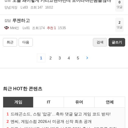
오늘 왜이렇게 키리코밴아닌데 모이라하는놈들많냐
잡담
0
댓글
양념게장
Lv.83
조회 147
16:02
루젠하고
잡담
2
댓글
Mini민
Lv.81
조회 174
추천 1
15:35
최근
다음
검색
글쓰기
1
2
3
4
5
최근 HOT한 콘텐츠
게임
IT
유머
연예
1
드래곤소드, 스팀 '압긍'…축하 댓글 달고 게임 코드 받자!
2
엔씨, 게임스컴 2026서 미공개 신작 최초 공개