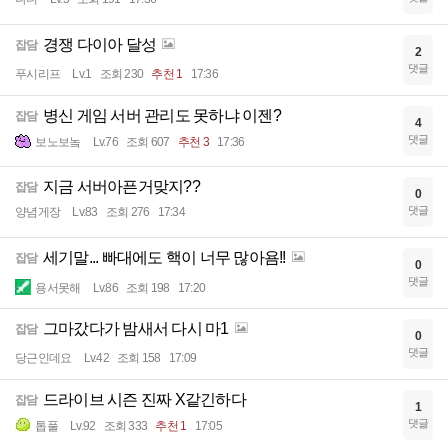
경쟁 다이아 달성
잡담
2
댓글
푸시리프
Lv.1
조회 230
추천 1
17:36
병신 게임 서버 관리도 못하냐 이젠?
잡담
4
댓글
보노보놐
Lv.76
조회 607
추천 3
17:36
지금 서버아픈거맞지??
잡담
0
댓글
양념게장
Lv.83
조회 276
17:34
세기말... 빠대에도 핵이 너무 많아욤!!
잡담
0
댓글
용서못해
Lv.86
조회 198
17:20
그마갔다가 밤새서 다시 마1
잡담
0
댓글
당근인데요
Lv.42
조회 158
17:09
드라이브 시즌 진짜 X같긴하다
잡담
1
댓글
톱풀
Lv.92
조회 333
추천 1
17:05