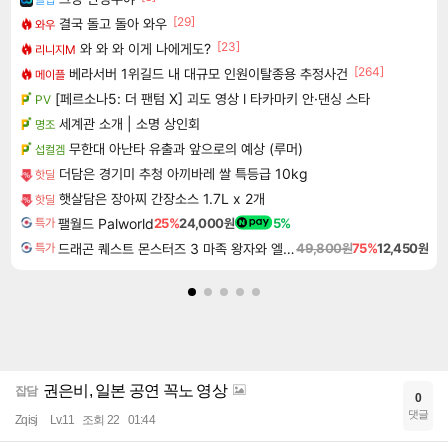
[29]
결국 돌고 돌아 와우
와우
[23]
와 와 와 이게 나에게도?
리니지M
[264]
베라서버 1위길드 내 대규모 인원이탈종용 추정사건
메이플
[페르소나5: 더 팬텀 X] 괴도 영상 l 타카마키 안·댄싱 스타
PV
세계관 소개 | 소명 상인회
명조
무한대 아난타 유출과 앞으로의 예상 (루머)
섭컬겜
더담은 경기미 추청 아끼바레 쌀 특등급 10kg
핫딜
햇살담은 장아찌 간장소스 1.7L x 2개
핫딜
팰월드 Palworld
25%
24,000원
5%
특가
드래곤 퀘스트 몬스터즈 3 마족 왕자와 엘프의 여행 Dragon Quest Monsters The Dark Prince
49,800원
75%
12,450원
특가
권은비, 일본 공연 꼭노 영상
잡담
0
댓글
Zqisj
Lv.11
조회 22
01:44