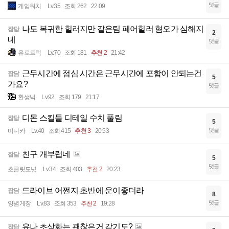
댓글
게임워치
Lv.35
조회 262
22:09
나도 복귀한 힐러지만 같은팀 페어힐러 혐오가 심해지
잡담
2
네
댓글
유로트럭
Lv.70
조회 181
추천 2
21:42
근무시간에 점심 시간은 근무시간에 포함이 안되는건
잡담
5
가요?
댓글
환생닉
Lv.92
조회 179
21:17
디몬 스킬들 디테일 수치 풀림
잡담
5
댓글
미니카
Lv.40
조회 415
추천 3
20:53
친구 개부럽네
잡담
5
댓글
초콜릿도넛
Lv.34
조회 403
추천 2
20:23
드라이브 어쩐지 초반에 운이좋더라
잡담
8
댓글
양념게장
Lv.83
조회 353
추천 2
19:28
유나 초상화는 괜찮은거 같기도?
잡담