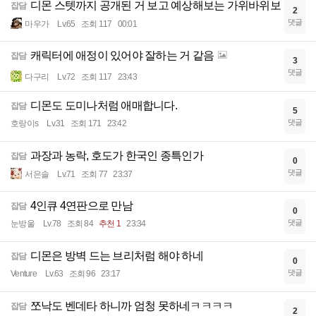
디몬 스텟까지 공개된 거 보고 예상해보는 가위바위보
잡담
2
댓글
마우가
Lv.65
조회 117
00:01
캐릭터에 애정이 있어야 잘하는 거 같음
잡담
3
댓글
다구리
Lv.72
조회 117
23:43
디몬도 도미나처럼 애매합니다.
잡담
5
댓글
호랑이s
Lv.31
조회 171
23:42
과장과 농락, 호도가 한국인 종특인가
잡담
0
댓글
서은솔
Lv.71
조회 77
23:37
4인큐 4연판으로 만남
잡담
0
댓글
눈방울
Lv.78
조회 84
추천 1
23:34
디몬은 방벽 드는 브리처럼 해야 하네
잡담
0
댓글
Venture
Lv.63
조회 96
23:17
쪼낙도 벤데타 하니까 엄청 못하네ㅋㅋㅋㅋ
잡담
2