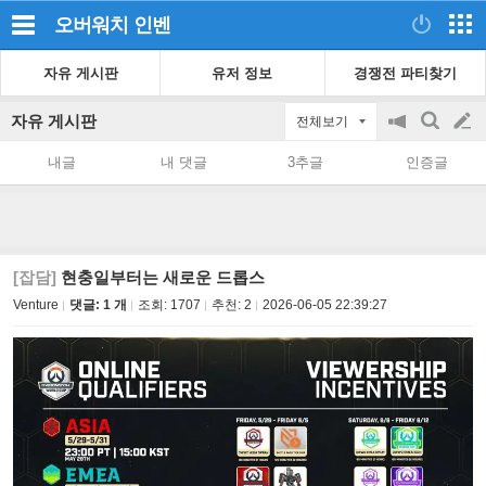
오버워치
인벤
자유 게시판
유저 정보
경쟁전 파티찾기
자유 게시판
전체보기
공
검
글
지
색
내글
내 댓글
3추글
인증글
on/off
쓰
기
[잡담]
현충일부터는 새로운 드롭스
Venture
댓글: 1 개
조회:
1707
추천:
2
2026-06-05 22:39:27