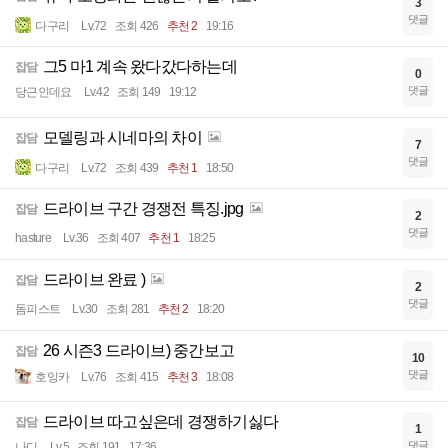
3
댓글
다구리
Lv.72
조회 426
추천 2
19:16
그5 마1 계속 왔다갔다하는데
잡담
0
댓글
당근인데요
Lv.42
조회 149
19:12
모델링과 시네마의 차이
잡담
7
댓글
다구리
Lv.72
조회 439
추천 1
18:50
드라이브 구간 경쟁전 특징.jpg
잡담
2
댓글
hasture
Lv.36
조회 407
추천 1
18:25
드라이브 완료 )
잡담
2
댓글
돔피스트
Lv.30
조회 281
추천 2
18:20
26 시즌3 드라이브) 중간보고
잡담
10
댓글
호잉카
Lv.76
조회 415
추천 3
18:08
드라이브 따고싶은데 경쟁하기싫다
잡담
1
댓글
나디
Lv.5
조회 191
17:36