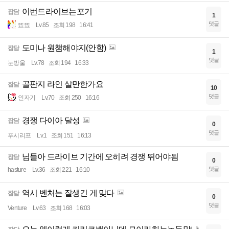
이번드라이브는포기
잡담
1
댓글
뚀뚀
Lv.85
조회 198
16:41
도미나 원챔해야지(안함)
잡담
1
댓글
눈방울
Lv.78
조회 194
16:33
골판지 라인 살만한가요
잡담
10
댓글
인자기
Lv.70
조회 250
16:16
경쟁 다이아 달성
잡담
0
댓글
푸시리프
Lv.1
조회 151
16:13
님들아 드라이브 기간에 오히려 경쟁 뛰어야됨
잡담
0
댓글
hasture
Lv.36
조회 221
16:10
역시 벤처는 잘생긴 게 맞다
잡담
0
댓글
Venture
Lv.63
조회 168
16:03