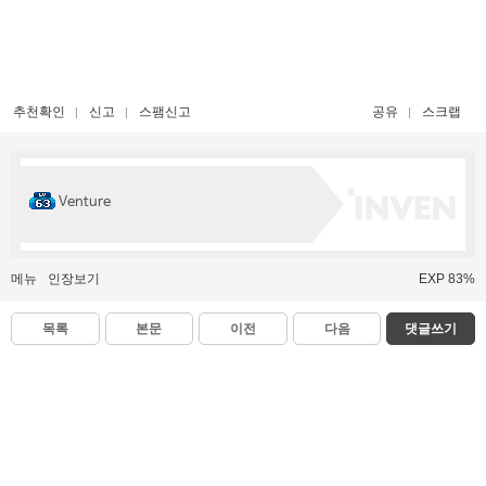
추천확인
신고
스팸신고
공유
스크랩
Venture
메뉴
인장보기
EXP 83%
목록
본문
이전
다음
댓글쓰기