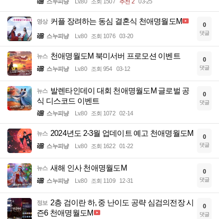
스누피냥
Lv.80
조회 1507
추천 2
03-25
커플 장려하는 동심 결혼식 천애명월도M
영상
0
댓글
스누피냥
Lv.80
조회 1076
03-20
천애명월도M 북미서버 프로모션 이벤트
뉴스
0
댓글
스누피냥
Lv.80
조회 954
03-12
발렌타인데이 대회 천애명월도M 글로벌 공
뉴스
0
식 디스코드 이벤트
댓글
스누피냥
Lv.80
조회 1072
02-14
2024년도 2-3월 업데이트 예고 천애명월도M
뉴스
0
댓글
스누피냥
Lv.80
조회 1622
01-22
새해 인사 천애명월도M
뉴스
0
댓글
스누피냥
Lv.80
조회 1109
12-31
2층 검이란 하, 중 난이도 공략 심검의전장 시
정보
0
즌6 천애명월도M
댓글