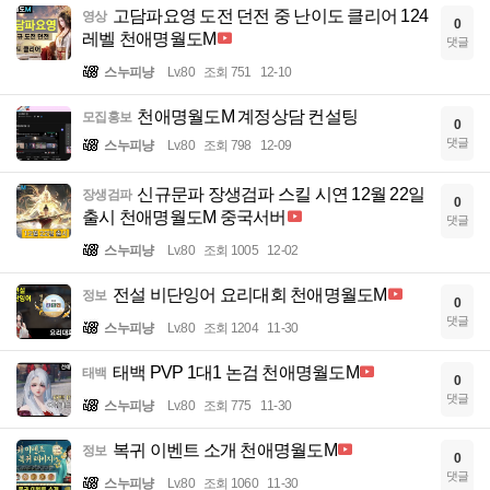
고담파요영 도전 던전 중 난이도 클리어 124
영상
0
레벨 천애명월도M
댓글
스누피냥
Lv.80
조회 751
12-10
천애명월도M 계정상담 컨설팅
모집홍보
0
댓글
스누피냥
Lv.80
조회 798
12-09
신규문파 장생검파 스킬 시연 12월 22일
장생검파
0
출시 천애명월도M 중국서버
댓글
스누피냥
Lv.80
조회 1005
12-02
전설 비단잉어 요리대회 천애명월도M
정보
0
댓글
스누피냥
Lv.80
조회 1204
11-30
태백 PVP 1대1 논검 천애명월도M
태백
0
댓글
스누피냥
Lv.80
조회 775
11-30
복귀 이벤트 소개 천애명월도M
정보
0
댓글
스누피냥
Lv.80
조회 1060
11-30