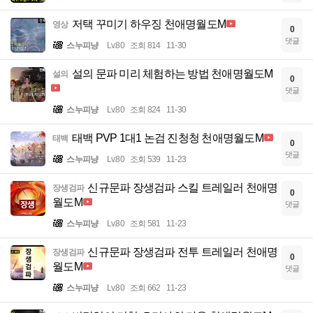
저택 꾸미기 하우징 천애명월도M
영상
0
댓글
스누피냥
Lv.80
조회 814
11-30
설의 문파 미리 체험하는 방법 천애명월도M
설의
0
댓글
스누피냥
Lv.80
조회 824
11-30
태백 PVP 1대1 논검 진청청 천애명월도M
태백
0
댓글
스누피냥
Lv.80
조회 539
11-23
신규문파 장생검파 스킬 트레일러 천애명
장생검파
0
월도M
댓글
스누피냥
Lv.80
조회 581
11-23
신규문파 장생검파 전투 트레일러 천애명
장생검파
0
월도M
댓글
스누피냥
Lv.80
조회 662
11-23