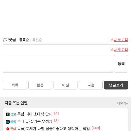
댓글
등록순
|
최신순
새로고침
새로고침
등록
목록
본문
이전
다음
댓글보기
지금 뜨는 인벤
더보기+
[4]
룩삼 니니 초대석 안내
정보
[8]
주식 UFC라는 우정잉
클립
[148]
ㅇㅂ)포셔가 나벨 성불? 좋다고 생각하는 직업
로아