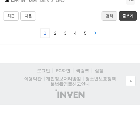
스누피냥
Lv.80
조회 873
11-13
최근
다음
검색
글쓰기
1
2
3
4
5
로그인
PC화면
퀵링크
설정
청소년보호정책
이용약관
개인정보처리방침
▲
불법촬영물신고안내
(주)
인
벤