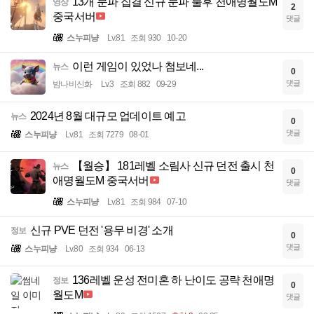
13개 문파 집결 신규 문파 불후 천애명월도M
영상
2
중국서버
댓글
스누피냥
Lv.81
조회 930
10-20
이런 게임이 있었나 첨보네...
뉴스
0
댓글
밤나비신화
Lv.3
조회 882
09-29
2024년 8월 대규모 업데이트 예고
뉴스
0
댓글
스누피냥
Lv.81
조회 7279
08-01
【월승】 181레벨 소림사 신규 던전 출시 천
뉴스
0
애명월도M 중국서버
댓글
스누피냥
Lv.81
조회 984
07-10
신규 PVE 던전 '용무 비경' 소개
정보
0
댓글
스누피냥
Lv.80
조회 934
06-13
136레벨 운성 전미혼 하 난이도 공략 천애명
정보
0
월도M
댓글