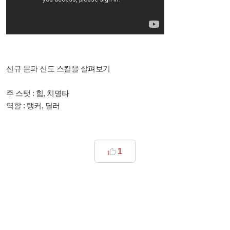
신규 문파 신도 스킬을 살펴보기
주 스탯 : 힘, 치명타
역할 : 탱커, 딜러
1