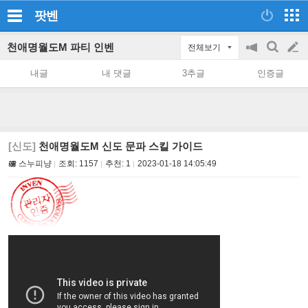
팟벤
천애명월도M 파티 인벤
전체보기
공
검
글
지
색
내글
내 댓글
3추글
인증글
on/off
쓰
기
[신도]
천애명월도M 신도 문파 스킬 가이드
스누피냥
조회:
1157
추천:
1
2023-01-18 14:05:49