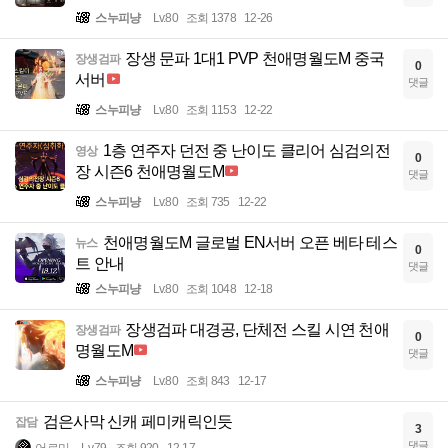
스누피냥
Lv.80
조회 1378
12-26
장생 문파 1대1 PVP 천애명월도M 중국
장생검파
0
서버
댓글
스누피냥
Lv.80
조회 1153
12-22
1층 연주자 던전 중 난이도 클리어 심검의전
영상
0
장 시즌6 천애명월도M
댓글
스누피냥
Lv.80
조회 735
12-22
천애명월도M 글로벌 EN서버 오픈 베타 테스
뉴스
0
트 안내
댓글
스누피냥
Lv.80
조회 1048
12-18
장생검파 대경공, 단체전 스킬 시연 천애
장생검파
0
명월도M
댓글
스누피냥
Lv.80
조회 843
12-17
검은사막 신캐 페미캐릭인듯
잡담
3
댓글