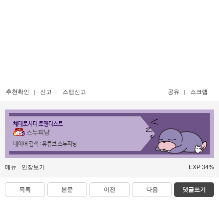
추천확인
신고
스팸신고
공유
스크랩
헤테로시티 로맨티스트
스누피냥
네이버 검색 : 유튜브 스누피냥
메뉴
인장보기
EXP 34%
목록
본문
이전
다음
댓글쓰기