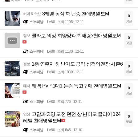
어르미
Lv.79
조회 920
12-17
3레벨 동심 학 탑승 천애명월도M
커마＆스샷
0
댓글
스누피냥
Lv.80
조회 1108
12-11
콜라보 의상 희양양과 회태랑x천애명월도M
정보
0
댓글
스누피냥
Lv.80
조회 1130
12-11
1층 연주자 하 난이도 공략 심검의전장 시즌6
정보
0
댓글
스누피냥
Lv.80
조회 1030
12-11
태백 PVP 1대1 논검 독고구패 천애명월도M
태백
0
댓글
스누피냥
Lv.80
조회 776
12-11
고담파요영 도전 던전 상 난이도 클리어 124
영상
0
레벨 천애명월도M
댓글
스누피냥
Lv.80
조회 645
12-10