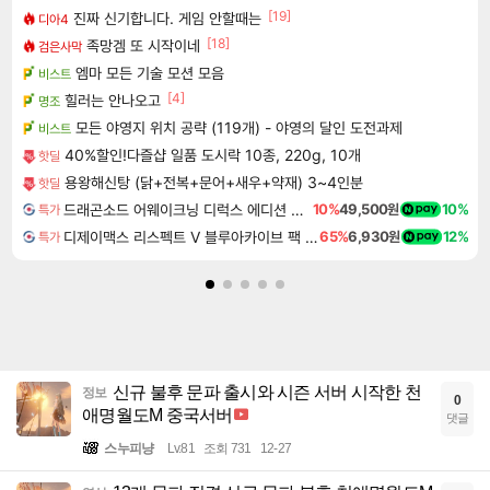
[19]
진짜 신기합니다. 게임 안할때는
디아4
[18]
족망겜 또 시작이네
검은사막
엠마 모든 기술 모션 모음
비스트
[4]
힐러는 안나오고
명조
모든 야영지 위치 공략 (119개) - 야영의 달인 도전과제
비스트
40%할인!다즐샵 일품 도시락 10종, 220g, 10개
핫딜
용왕해신탕 (닭+전복+문어+새우+약재) 3~4인분
핫딜
드래곤소드 어웨이크닝 디럭스 에디션 DragonSword Awakening Deluxe Edition
10%
49,500원
10%
특가
디제이맥스 리스펙트 V 블루아카이브 팩 DJMAX RESPECT V Blue Archive Pack DLC
65%
6,930원
12%
특가
신규 불후 문파 출시와 시즌 서버 시작한 천
정보
0
애명월도M 중국서버
댓글
스누피냥
Lv.81
조회 731
12-27