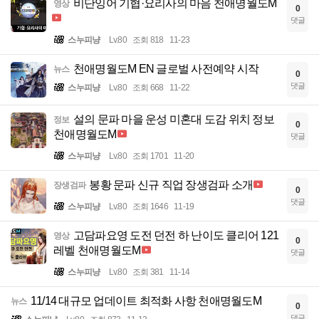
비단잉어 기협·요리사의 마음 천애명월도M
영상
0
댓글
스누피냥
Lv.80
조회 818
11-23
천애명월도M EN 글로벌 사전예약 시작
뉴스
0
댓글
스누피냥
Lv.80
조회 668
11-22
설의 문파 마을 운성 미혼대 도감 위치 정보
정보
0
천애명월도M
댓글
스누피냥
Lv.80
조회 1701
11-20
봉황 문파 신규 직업 장생검파 소개
장생검파
0
댓글
스누피냥
Lv.80
조회 1646
11-19
고담파요영 도전 던전 하 난이도 클리어 121
영상
0
레벨 천애명월도M
댓글
스누피냥
Lv.80
조회 381
11-14
11/14 대규모 업데이트 최적화 사항 천애명월도M
뉴스
0
댓글