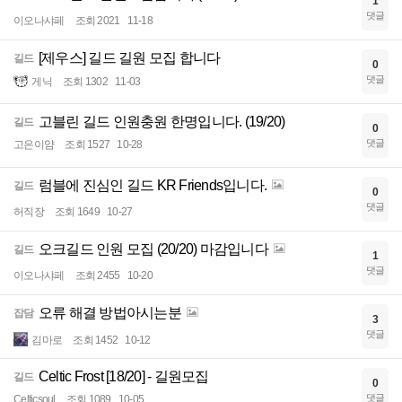
1
댓글
이오나샤페
조회 2021
11-18
[제우스] 길드 길원 모집 합니다
길드
0
댓글
게닉
조회 1302
11-03
고블린 길드 인원충원 한명입니다. (19/20)
길드
0
댓글
고은이얌
조회 1527
10-28
럼블에 진심인 길드 KR Friends입니다.
길드
0
댓글
허직장
조회 1649
10-27
오크길드 인원 모집 (20/20) 마감입니다
길드
1
댓글
이오나샤페
조회 2455
10-20
오류 해결 방법아시는분
잡담
3
댓글
김마로
조회 1452
10-12
Celtic Frost [18/20] - 길원모집
길드
0
댓글
Celticsoul
조회 1089
10-05