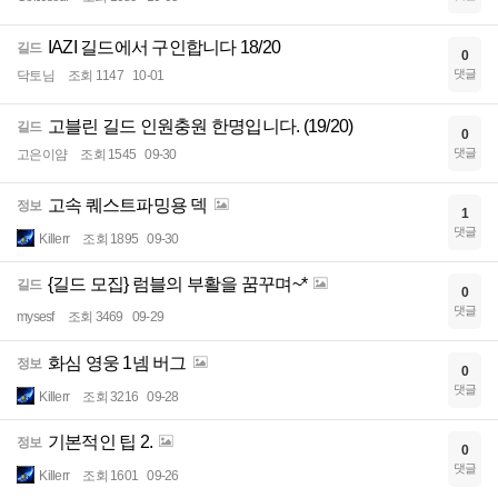
IAZI 길드에서 구인합니다 18/20
길드
0
댓글
닥토님
조회 1147
10-01
고블린 길드 인원충원 한명입니다. (19/20)
길드
0
댓글
고은이얌
조회 1545
09-30
고속 퀘스트파밍용 덱
정보
1
댓글
Killerr
조회 1895
09-30
{길드 모집} 럼블의 부활을 꿈꾸며~*
길드
0
댓글
mysesf
조회 3469
09-29
화심 영웅 1넴 버그
정보
0
댓글
Killerr
조회 3216
09-28
기본적인 팁 2.
정보
0
댓글
Killerr
조회 1601
09-26