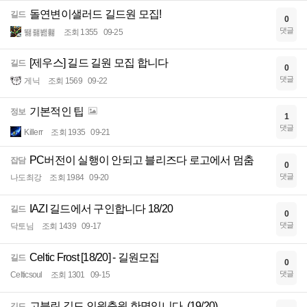
돌연변이샐러드 길드원 모집!
길드
0
댓글
뙗좷봺홿
조회 1355
09-25
[제우스] 길드 길원 모집 합니다
길드
0
댓글
게닉
조회 1569
09-22
기본적인 팁
정보
1
댓글
Killerr
조회 1935
09-21
PC버전이 실행이 안되고 블리즈다 로고에서 멈춤
잡담
0
댓글
나도최강
조회 1984
09-20
IAZI 길드에서 구인합니다 18/20
길드
0
댓글
닥토님
조회 1439
09-17
Celtic Frost [18/20] - 길원모집
길드
0
댓글
Celticsoul
조회 1301
09-15
고블린 길드 인원충원 한명입니다. (19/20)
길드