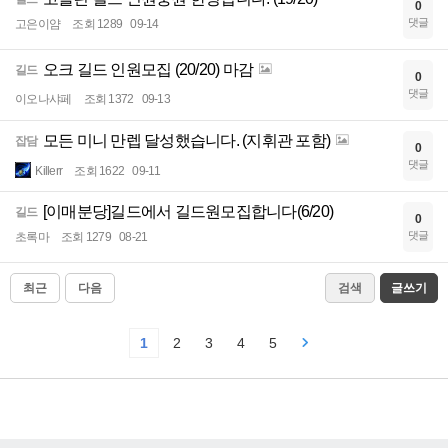
0
댓글
고은이얌
조회 1289
09-14
오크 길드 인원모집 (20/20) 마감
길드
0
댓글
이오나샤페
조회 1372
09-13
모든 미니 만렙 달성했습니다. (지휘관 포함)
잡담
0
댓글
Killerr
조회 1622
09-11
[이매분당]길드에서 길드원모집합니다(6/20)
길드
0
댓글
초록마
조회 1279
08-21
최근
다음
검색
글쓰기
1
2
3
4
5