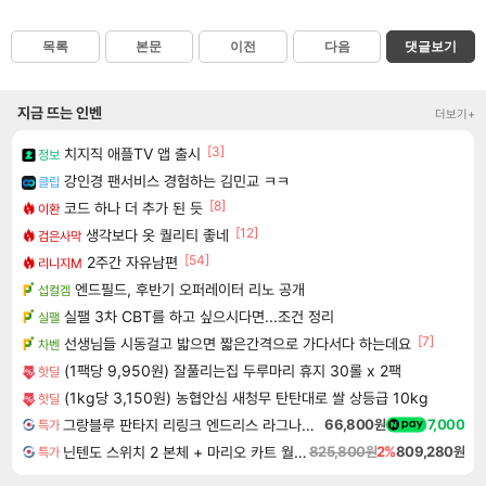
목록
본문
이전
다음
댓글보기
지금 뜨는 인벤
더보기+
[3]
치지직 애플TV 앱 출시
정보
강인경 팬서비스 경험하는 김민교 ㅋㅋ
클립
[8]
코드 하나 더 추가 된 듯
이환
[12]
생각보다 옷 퀄리티 좋네
검은사막
[54]
2주간 자유남편
리니지M
엔드필드, 후반기 오퍼레이터 리노 공개
섭컬겜
실팰 3차 CBT를 하고 싶으시다면...조건 정리
실팰
[7]
선생님들 시동걸고 밟으면 짧은간격으로 가다서다 하는데요
차벤
(1팩당 9,950원) 잘풀리는집 두루마리 휴지 30롤 x 2팩
핫딜
(1kg당 3,150원) 농협안심 새청무 탄탄대로 쌀 상등급 10kg
핫딜
그랑블루 판타지 리링크 엔드리스 라그나로크 Granblue Fantasy Relink Endless Ragnarok
66,800원
7,000
특가
닌텐도 스위치 2 본체 + 마리오 카트 월드 + 포켓몬스터 레전드 ZA 닌텐도 스위치 2 에디션 번들
825,800원
2%
809,280원
특가