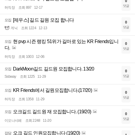
0
댓글
허직장
조회 897
12-17
[제우스] 길드 길원 모집 합니다
모집
0
댓글
게닉
조회 1224
12-13
현 pvp 시즌 랭킹 51위가 길마로 있는 KR Friends입니
모집
0
다.
댓글
허직장
조회 1003
12-06
DarkMoon길드 길드원 모집합니다. 13/20
모집
0
댓글
Ssbway
조회 1225
11-29
KR Friends에서 길원모집합니다.(17/20)
모집
0
댓글
허직장
조회 1358
11-29
오크길드 길드원 재 모집합니다. (19/20)
모집
0
댓글
이오나샤페
조회 2248
11-20
오크 길드 인원모집합니다 (19/20)
잡담