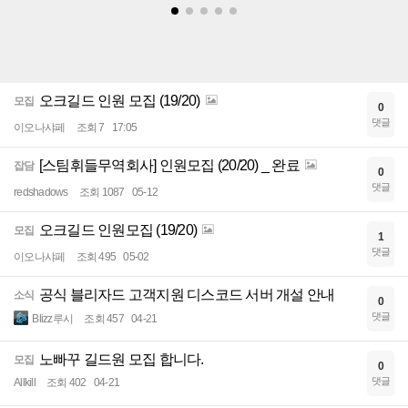
오크길드 인원 모집 (19/20)
모집
0
댓글
이오나샤페
조회 7
17:05
[스팀휘들무역회사] 인원모집 (20/20) _ 완료
잡담
0
댓글
redshadows
조회 1087
05-12
오크길드 인원모집 (19/20)
모집
1
댓글
이오나샤페
조회 495
05-02
공식 블리자드 고객지원 디스코드 서버 개설 안내
소식
0
댓글
Blizz루시
조회 457
04-21
노빠꾸 길드원 모집 합니다.
모집
0
댓글
Allkill
조회 402
04-21