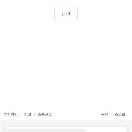
0
추천확인
신고
스팸신고
공유
스크랩