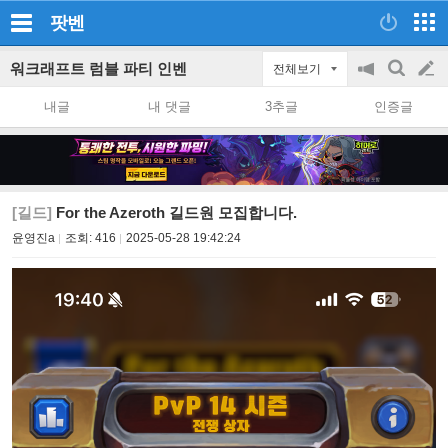
팟벤
워크래프트 럼블 파티 인벤
전체보기
공
검
글
지
색
내글
내 댓글
3추글
인증글
on/off
쓰
기
[길드]
For the Azeroth 길드원 모집합니다.
윤영진a
조회:
416
2025-05-28 19:42:24