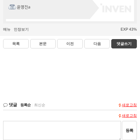
윤영진a
메뉴
인장보기
EXP 43%
목록
본문
이전
다음
댓글쓰기
댓글
등록순
|
최신순
새로고침
새로고침
등록