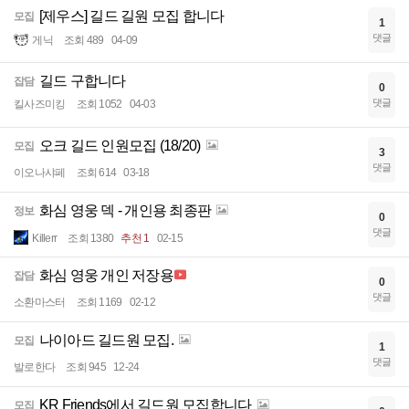
[제우스] 길드 길원 모집 합니다
모집
1
댓글
게닉
조회 489
04-09
길드 구합니다
잡담
0
댓글
킬사즈미킹
조회 1052
04-03
오크 길드 인원모집 (18/20)
모집
3
댓글
이오나샤페
조회 614
03-18
화심 영웅 덱 - 개인용 최종판
정보
0
댓글
Killerr
조회 1380
추천 1
02-15
화심 영웅 개인 저장용
잡담
0
댓글
소환마스터
조회 1169
02-12
나이아드 길드원 모집.
모집
1
댓글
발로한다
조회 945
12-24
KR Friends에서 길드원 모집합니다
모집