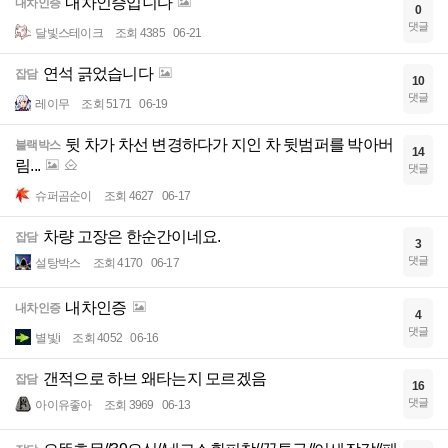
내차인증입니다
내차인증
0
댓글
달빛스테이크
조회 4385
06-21
연석 긁었습니다
잡담
10
댓글
레이무
조회 5171
06-19
뒷 차가 차선 변경하다가 지인 차 뒷범퍼를 박아버
블랙박스
14
림...
댓글
슈퍼곰순이
조회 4627
06-17
차량 고장은 한순간이네요.
잡담
3
댓글
설탕박스
조회 4170
06-17
내차인증
내차인증
4
댓글
별빛i
조회 4052
06-16
갠적으로 하브 왜타는지 모르겠음
잡담
16
댓글
아이유좋아
조회 3969
06-13