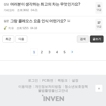
여러분이 생각하는 최고의 차는 무엇인가요?
잡담
11
댓글
가세요라
조회 3662
04-21
그랑 콜레오스 요즘 인식 어떤가요?
질문
17
댓글
치유
조회 5255
04-18
최근
다음
검색
글쓰기
1
2
3
4
5
로그인
PC화면
퀵링크
설정
청소년보호정책
이용약관
개인정보처리방침
▲
불법촬영물신고안내
(주)
인