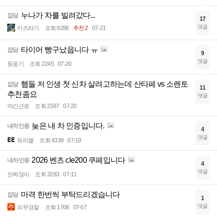
누나가 차를 빌려갔다...
잡담
17
댓글
카즈라기
조회 8286
추천 2
07-21
타이어 빵구났읍니다 ㅠ
잡담
9
댓글
둥둥기
조회 2245
07-20
햄들 저 인생 첫 신차 살려고하는데 산타페 vs 소렌토
잡담
11
추천좀요
댓글
야간근로
조회 2387
07-20
늦은 내 차 인증입니다.
내차인증
4
댓글
유리별
조회 4339
07-19
2026 벤츠 cle200 쿠페입니다
내차인증
4
댓글
진짜잖아
조회 3283
07-11
마격 한번씩 부탁드리겠습니다
잡담
1
댓글
의무경찰
조회 1708
07-07