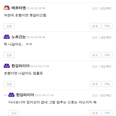
에르타엔
25-11-19 18:36
신고
|
공감 확인
저런데 초행이면 헷갈리긴함
답글
0
0
노르간는
25-11-20 08:49
신고
|
공감 확인
헉 나같아도... ㅌㅌ
답글
1
0
한강라이더
25-11-24 17:19
신고
|
공감 확인
초행이면 나같아도 멈출듯
답글
2
0
한강라이더
25-11-24 17:19
신고
|
공감 확인
다시보니까 정지선이 없네 그럼 멈추는 신호는 아닌거지 뭐
답글
0
0