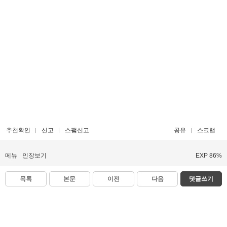
추천확인
신고
스팸신고
공유
스크랩
메뉴
인장보기
EXP 86%
목록
본문
이전
다음
댓글쓰기