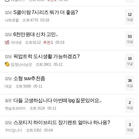
S클이랑 7시리즈 뭐가 더 좋음?
잡담
12
댓글
닉뭐로할
조회 4770
05-18
6천만원대 신차 고민..
잡담
53
댓글
여대생
조회 8112
추천 1
05-18
픽업트럭 도시생활 가능하겠죠?
잡담
10
댓글
엄청난사냥꾼
조회 3901
05-12
소형 suv추천좀
잡담
38
댓글
대검
조회 5008
05-11
다들 고생하십니다 아반떼 lpg 질문있어요..
질문
2
댓글
옛날초코파이
조회 3119
05-11
스포티지 하이브리드 장기렌트 얼마나 하나용?
잡담
3
댓글
꾸미입니다
조회 3352
05-08