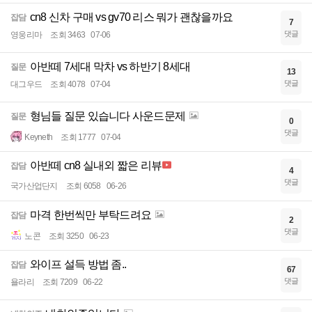
cn8 신차 구매 vs gv70 리스 뭐가 괜찮을까요
잡담
7
댓글
영웅리마
조회 3463
07-06
아반떼 7세대 막차 vs 하반기 8세대
질문
13
댓글
대그우드
조회 4078
07-04
형님들 질문 있습니다 사운드문제
질문
0
댓글
Keyneth
조회 1777
07-04
아반떼 cn8 실내외 짧은 리뷰
잡담
4
댓글
국가산업단지
조회 6058
06-26
마격 한번씩만 부탁드려요
잡담
2
댓글
노콘
조회 3250
06-23
와이프 설득 방법 좀..
잡담
67
댓글
욜라리
조회 7209
06-22