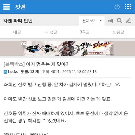
팟벤
차벤 파티 인벤
전체보기
공
검
글
지
색
내글
내 댓글
3추글
인증글
on/off
쓰
기
[블랙박스]
이거 멈추는 게 맞아?
Lucks
댓글: 12 개
조회:
4014
2025-11-18 09:58:13
좌회전 신호 받고 진행 중, 앞 차가 갑자기 멈췄다고 하는데요.
아마도 빨간 신호 보고 멈춘 거 같은데 이건 가는 게 맞죠.
신호등 위치가 진짜 애매하게 있어서, 초보 운전이나 생각 없이 운
전하는 경우 착각할 수 있겠네요.
[출처: 도참시 블랙박스]