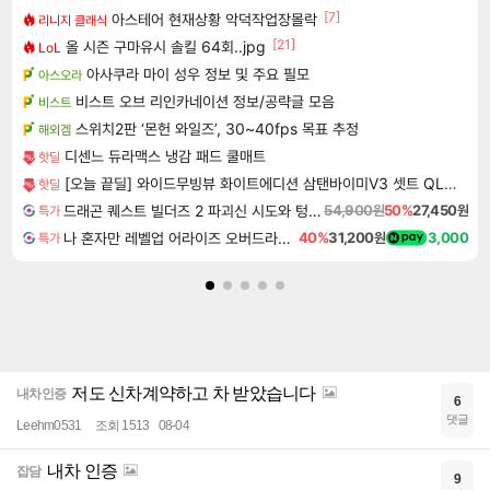
[7]
아스테어 현재상황 악덕작업장몰락
리니지 클래식
[21]
올 시즌 구마유시 솔킬 64회..jpg
LoL
아사쿠라 마이 성우 정보 및 주요 필모
아스오라
비스트 오브 리인카네이션 정보/공략글 모음
비스트
스위치2판 ‘몬헌 와일즈’, 30~40fps 목표 추정
해외겜
디센느 듀라맥스 냉감 패드 쿨매트
핫딜
[오늘 끝딜] 와이드무빙뷰 화이트에디션 삼탠바이미V3 셋트 QLED 101cm(40인치) FHD 스마트 이동식 TV 유압식 높이조절 중소바이미 자가설치
핫딜
드래곤 퀘스트 빌더즈 2 파괴신 시도와 텅 빈 섬 Dragon Quest Builders 2
54,900원
50%
27,450원
특가
나 혼자만 레벨업 어라이즈 오버드라이브 디럭스 에디션 Solo Leveling Arise Overdrive Deluxe Edition
40%
31,200원
3,000
특가
저도 신차계약하고 차 받았습니다
내차인증
6
댓글
Leehm0531
조회 1513
08-04
내차 인증
잡담
9