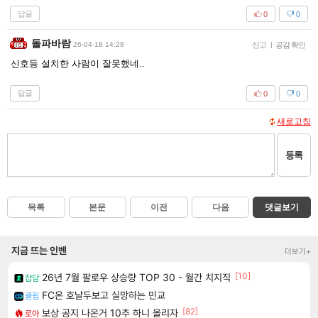
답글
0
0
돌파바람
26-04-18 14:28
신고
|
공감 확인
신호등 설치한 사람이 잘못했네..
답글
0
0
새로고침
등록
목록
본문
이전
다음
댓글보기
지금 뜨는 인벤
더보기+
[10]
26년 7월 팔로우 상승량 TOP 30 - 월간 치지직
잡담
FC온 호날두보고 실망하는 민교
클립
[82]
보상 공지 나온거 10추 하니 올리자
로아