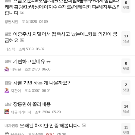
으뜸호문//39오심//네크소환피참//꿈투구//어세장갑//패
잡담
0
캐라흡링//15방상메이지수수재료//에테디캐피//레지부츠//
댓글
팝니다
장편시인
조회 1828
06-09
이중주차 차밀어서 접촉사고 났는데...형들 의견이 궁
질문
13
금해요
댓글
러스틱
조회 5039
06-07
기변하고싶네유 ㅠ
잡담
0
댓글
네당옳
조회 2470
06-06
차를 기변 하는 게 나을까요?
잡담
2
댓글
지환이
조회 3007
06-04
장롱면허 쫄리네용
잡담
14
댓글
재규어라이더
조회 3994
05-29
오래된 차지만 인증 해봅니다..
내차인증
11
댓글
레골라스
조회 4650
추천 1
05-28