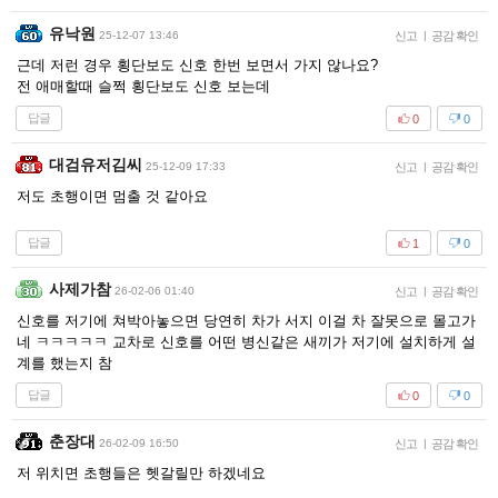
유낙원
25-12-07 13:46
신고
|
공감 확인
근데 저런 경우 횡단보도 신호 한번 보면서 가지 않나요?
전 애매할때 슬쩍 횡단보도 신호 보는데
답글
0
0
대검유저김씨
25-12-09 17:33
신고
|
공감 확인
저도 초행이면 멈출 것 같아요
답글
1
0
사제가참
26-02-06 01:40
신고
|
공감 확인
신호를 저기에 쳐박아놓으면 당연히 차가 서지 이걸 차 잘못으로 몰고가
네 ㅋㅋㅋㅋㅋ 교차로 신호를 어떤 병신같은 새끼가 저기에 설치하게 설
계를 했는지 참
답글
0
0
춘장대
26-02-09 16:50
신고
|
공감 확인
저 위치면 초행들은 헷갈릴만 하겠네요