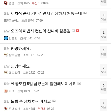
댓글
광땡
조회 1675
추천 1
08-04
세차장 순서 기다리면서 심심해서 해봤는데
잡담
0
댓글
Zl존몬스터z
조회 1674
07-29
오즈의 마법사 컨셉의 산나비 같은겜
잡담
1
댓글
칼로엔
조회 1841
07-24
안녕하세요..
잡담
0
댓글
짤로말함
조회 1473
07-23
안녕하세요..
잡담
0
댓글
짤로말함
조회 1729
07-23
AI 공모전 9일 남았는데 할만해보이네요
잡담
0
댓글
커웍
조회 1839
07-22
불법 주 정차 하지마세요
잡담
1
댓글
존엔섹션
조회 4381
추천 2
07-22