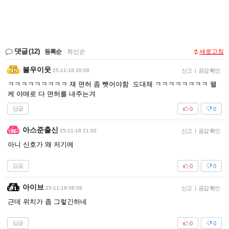
댓글
(12)
등록순
|
최신순
새로고침
불우이웃
25-11-18 20:09
신고
|
공감 확인
ㅋㅋㅋㅋㅋㅋㅋㅋㅋ 쟤 면허 좀 뺏어야함 도대체 ㅋㅋㅋㅋㅋㅋㅋㅋ 왤
케 야매로 다 면허를 내주는겨
답글
0
0
아스준출신
25-11-18 21:00
신고
|
공감 확인
아니 신호가 왜 저기에
답글
0
0
아이브
25-11-19 08:08
신고
|
공감 확인
근데 위치가 좀 그렇긴하네
답글
0
0