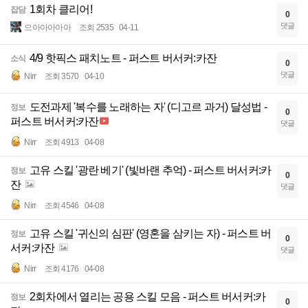
1회차 클리어!
잡담
0
댓글
으아아아아아
조회 2535
04-11
4/9 핫픽스 패치노트 - 퍼스트 버서커:카잔
소식
0
댓글
Nirr
조회 3570
04-10
도전과제 '복수를 노래하는 자' (디고르 과거) 달성법 -
정보
0
퍼스트 버서커:카잔
댓글
Nirr
조회 4913
04-08
고유 스킬 '광란 베기' (빛바랜 추억) - 퍼스트 버서커:카
정보
0
잔
댓글
Nirr
조회 4546
04-08
고유 스킬 '귀신의 심판' (영혼을 삼키는 자) - 퍼스트 버
정보
0
서커:카잔
댓글
Nirr
조회 4176
04-08
2회차에서 열리는 공용 스킬 모음 - 퍼스트 버서커:카
정보
0