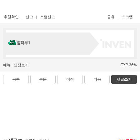
추천확인
신고
스팸신고
공유
스크랩
말리부1
메뉴
인장보기
EXP 36%
목록
본문
이전
다음
댓글쓰기