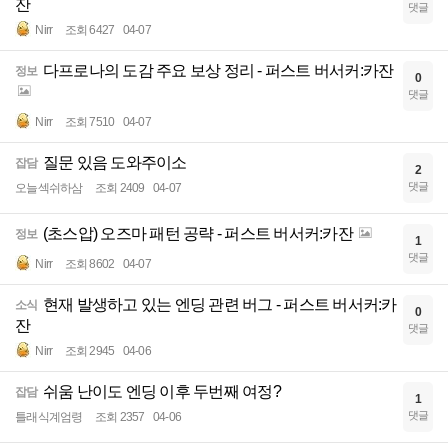
잔
댓글
Nirr
조회 6427
04-07
다프로나의 도감 주요 보상 정리 - 퍼스트 버서커:카잔
정보
0
댓글
Nirr
조회 7510
04-07
질문 있음 도와주이소
잡담
2
댓글
오늘섹쉬하삼
조회 2409
04-07
(초스압) 오즈마 패턴 공략 - 퍼스트 버서커:카잔
정보
1
댓글
Nirr
조회 8602
04-07
현재 발생하고 있는 엔딩 관련 버그 - 퍼스트 버서커:카
소식
0
잔
댓글
Nirr
조회 2945
04-06
쉬움 난이도 엔딩 이후 두번째 여정?
잡담
1
댓글
틀래식계엄령
조회 2357
04-06