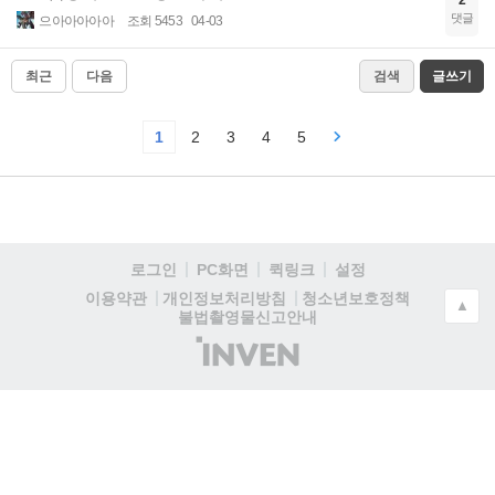
2
댓글
으아아아아아
조회 5453
04-03
최근
다음
검색
글쓰기
1
2
3
4
5
로그인
PC화면
퀵링크
설정
청소년보호정책
이용약관
개인정보처리방침
▲
불법촬영물신고안내
(주)
인
벤