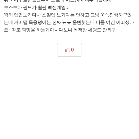
보스보다 필드가 훨씬 빡센게임..
딱히 렙업노가다나 스킬렙 노가다는 안하고 그냥 쭉쭉진행하구있
는데 거미맵 독웅덩이는 진짜 ㅠㅠ 울빤햇는데 다들 여긴 어떠셨나
요.. 따로 파밍을 하는게아니다보니 독저항 세팅도 안되구....
0