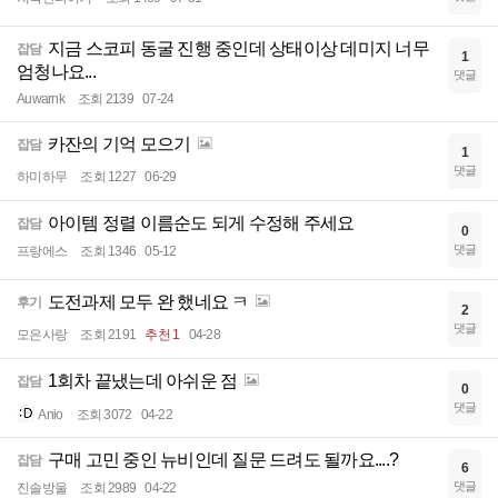
지금 스코피 동굴 진행 중인데 상태이상 데미지 너무
잡담
1
엄청나요...
댓글
Auwarnk
조회 2139
07-24
카잔의 기억 모으기
잡담
1
댓글
하미하무
조회 1227
06-29
아이템 정렬 이름순도 되게 수정해 주세요
잡담
0
댓글
프랑에스
조회 1346
05-12
도전과제 모두 완 했네요 ㅋ
후기
2
댓글
모은사랑
조회 2191
추천 1
04-28
1회차 끝냈는데 아쉬운 점
잡담
0
댓글
Anio
조회 3072
04-22
구매 고민 중인 뉴비인데 질문 드려도 될까요....?
잡담
6
댓글
진솔방울
조회 2989
04-22