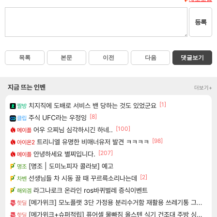
등록
목록
본문
이전
다음
댓글보기
지금 뜨는 인벤
더보기+
[1]
치지직에 도배로 서비스 밴 당하는 것도 있었군요
짤방
[8]
주식 UFC라는 우정잉
클립
[100]
어우 으찌님 심각하시긴 하네..
메이플
[98]
트리니엘 유명한 비매너유저 발견 ㅋㅋㅋㅋ
아이온2
[207]
안녕하세요 별찌입니다.
메이플
[명조 | 도미노피자 콜라보] 예고
명조
[2]
선생님들 차 시동 끌 때 꾸르륵소리나는데
차벤
라그나로크 온라인 ros바퀴벌레 증식이벤트
해외겜
[메가위크] 모노플랫 3단 가정용 분리수거함 재활용 쓰레기통 그레이 스티커+전용봉투 30매
핫딜
[메가위크+슈퍼적립] 퓨어셀 물빠짐 올스텐 식기 건조대 주방 싱크대 그릇 설거지 2단 쟁반형
핫딜