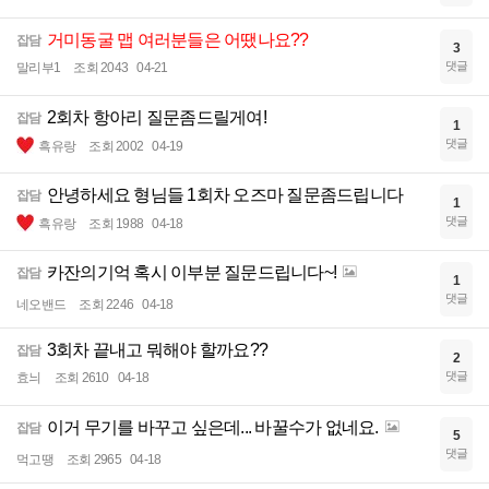
거미동굴 맵 여러분들은 어땠나요??
잡담
3
댓글
말리부1
조회 2043
04-21
2회차 항아리 질문좀드릴게여!
잡담
1
댓글
흑유랑
조회 2002
04-19
안녕하세요 형님들 1회차 오즈마 질문좀드립니다
잡담
1
댓글
흑유랑
조회 1988
04-18
카잔의기억 혹시 이부분 질문드립니다~!
잡담
1
댓글
네오밴드
조회 2246
04-18
3회차 끝내고 뭐해야 할까요??
잡담
2
댓글
효늬
조회 2610
04-18
이거 무기를 바꾸고 싶은데... 바꿀수가 없네요.
잡담
5
댓글
먹고땡
조회 2965
04-18