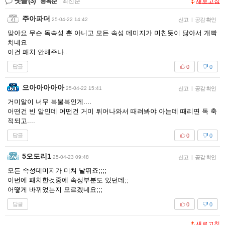
댓글
(3)
등록순
|
최신순
새로고침
주아파더
25-04-22 14:42
신고
|
공감 확인
맞아요 무슨 독속성 뿐 아니고 모든 속성 데미지가 미친듯이 닳아서 개빡
치네요
이건 패치 안해주나..
답글
0
0
으아아아아아
25-04-22 15:41
신고
|
공감 확인
거미알이 너무 복불복인게....
어떤건 빈 알인데 어떤건 거미 튀어나와서 때려봐야 아는데 때리면 독 축
적되고....
답글
0
0
5오도리1
25-04-23 09:48
신고
|
공감 확인
모든 속성데미지가 미쳐 날뛰죠;;;;
이번에 패치한것중에 속성부분도 있던데;;
어떻게 바뀌었는지 모르겠네요;;;
답글
0
0
새로고침