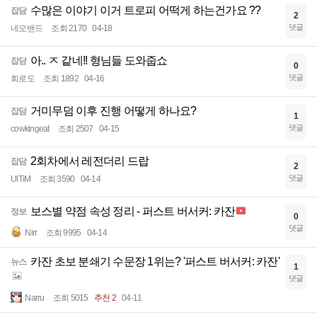
수많은 이야기 이거 트로피 어떡게 하는건가요 ??
잡담
2
댓글
네오밴드
조회 2170
04-18
아.. ㅈ 같네!! 형님들 도와줍쇼
잡담
0
댓글
회로도
조회 1892
04-16
거미무덤 이후 진행 어떻게 하나요?
잡담
1
댓글
cowkingeat
조회 2507
04-15
2회차에서 레전더리 드랍
잡담
2
댓글
UlTiM
조회 3590
04-14
보스별 약점 속성 정리 - 퍼스트 버서커: 카잔
정보
0
댓글
Nirr
조회 9995
04-14
카잔 초보 분쇄기 수문장 1위는? '퍼스트 버서커: 카잔'
뉴스
1
댓글
Narru
조회 5015
추천 2
04-11