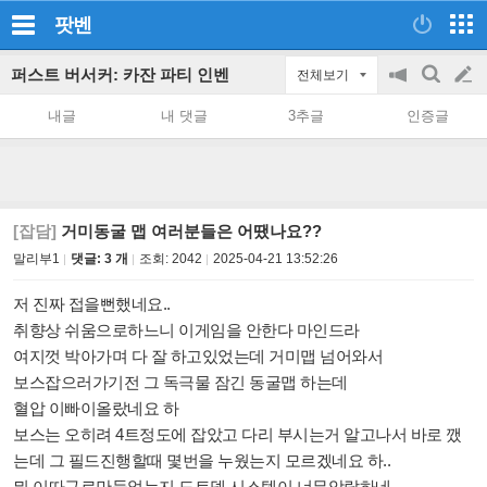
팟벤
퍼스트 버서커: 카잔 파티 인벤
전체보기
공
검
글
지
색
내글
내 댓글
3추글
인증글
on/off
쓰
기
[잡담]
거미동굴 맵 여러분들은 어땠나요??
말리부1
댓글: 3 개
조회:
2042
2025-04-21 13:52:26
저 진짜 접을뻔했네요..
취향상 쉬움으로하느니 이게임을 안한다 마인드라
여지껏 박아가며 다 잘 하고있었는데 거미맵 넘어와서
보스잡으러가기전 그 독극물 잠긴 동굴맵 하는데
혈압 이빠이올랐네요 하
보스는 오히려 4트정도에 잡았고 다리 부시는거 알고나서 바로 깼
는데 그 필드진행할때 몇번을 누웠는지 모르겠네요 하..
뭐 이따구로만들었는지 도트뎀 시스템이 너무악랄하네