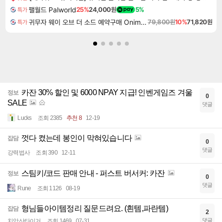
팰월드 Palworld
25%
24,000원
5%
특가
귀무자 웨이 오브 더 소드 예약구매 Onimusha Way of the Sword
79,800원
10%
71,820원
특가
카잔 30% 할인 및 6000 NPAY 지급! 인벤게임즈 겨울
정보
0
SALE
댓글
Lucks
조회 2385
추천 8
12-19
껏다 켰는데 봉인이 막혀있습니다
잡담
0
댓글
강력법사
조회 390
12-11
스팀키/코드 판매 안내 - 퍼스트 버서커: 카잔
정보
0
댓글
Rune
조회 1126
08-19
형님들아이템정리 질문드려요. (흰템,파란템)
잡담
2
댓글
치악산타이거
조회 1469
07-31