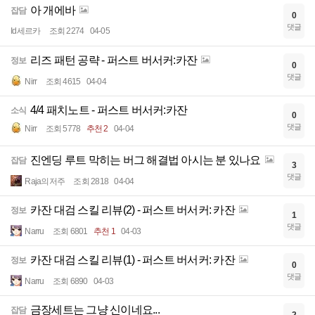
아 개에바
잡담
0
댓글
Id세르카
조회 2274
04-05
리즈 패턴 공략 - 퍼스트 버서커:카잔
정보
0
댓글
Nirr
조회 4615
04-04
4/4 패치노트 - 퍼스트 버서커:카잔
소식
0
댓글
Nirr
조회 5778
추천 2
04-04
진엔딩 루트 막히는 버그 해결법 아시는 분 있나요
잡담
3
댓글
Raja의저주
조회 2818
04-04
카잔 대검 스킬 리뷰(2) - 퍼스트 버서커: 카잔
정보
1
댓글
Narru
조회 6801
추천 1
04-03
카잔 대검 스킬 리뷰(1) - 퍼스트 버서커: 카잔
정보
0
댓글
Narru
조회 6890
04-03
금장세트는 그냥 신이네요...
잡담