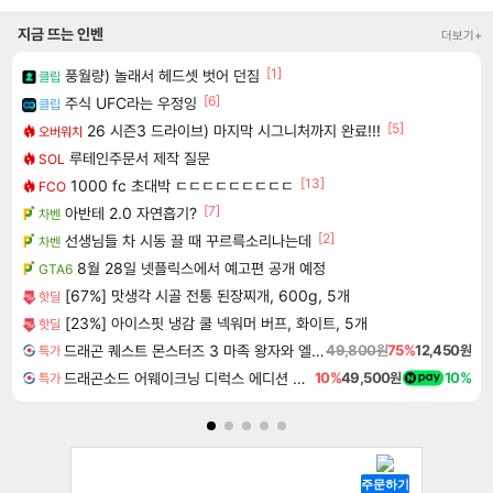
지금 뜨는 인벤
더보기+
[1]
풍월량) 놀래서 헤드셋 벗어 던짐
클립
[6]
주식 UFC라는 우정잉
클립
[5]
26 시즌3 드라이브) 마지막 시그니처까지 완료!!!
오버워치
루테인주문서 제작 질문
SOL
[13]
1000 fc 초대박 ㄷㄷㄷㄷㄷㄷㄷㄷㄷ
FCO
[7]
아반테 2.0 자연흡기?
차벤
[2]
선생님들 차 시동 끌 때 꾸르륵소리나는데
차벤
8월 28일 넷플릭스에서 예고편 공개 예정
GTA6
[67%] 맛생각 시골 전통 된장찌개, 600g, 5개
핫딜
[23%] 아이스핏 냉감 쿨 넥워머 버프, 화이트, 5개
핫딜
드래곤 퀘스트 몬스터즈 3 마족 왕자와 엘프의 여행 Dragon Quest Monsters The Dark Prince
49,800원
75%
12,450원
특가
드래곤소드 어웨이크닝 디럭스 에디션 DragonSword Awakening Deluxe Edition
10%
49,500원
10%
특가