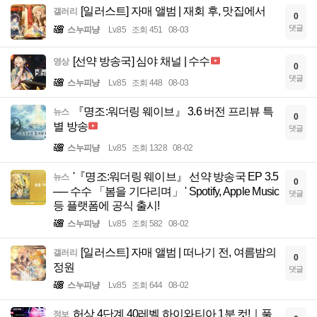
[일러스트] 자매 앨범 | 재회 후, 맛집에서
갤러리
0
댓글
스누피냥
Lv.85
조회 451
08-03
[선약 방송국] 심야 채널 | 수수
영상
0
댓글
스누피냥
Lv.85
조회 448
08-03
『명조:워더링 웨이브』 3.6 버전 프리뷰 특
뉴스
0
별 방송
댓글
스누피냥
Lv.85
조회 1328
08-02
'『명조:워더링 웨이브』 선약 방송국 EP 3.5
뉴스
0
── 수수 「봄을 기다리며」 ' Spotify, Apple Music
댓글
등 플랫폼에 공식 출시!
스누피냥
Lv.85
조회 582
08-02
[일러스트] 자매 앨범 | 떠나기 전, 여름밤의
갤러리
0
정원
댓글
스누피냥
Lv.85
조회 644
08-02
허상 4단계 40레벨 하이와티아 1분 컷!｜풀
정보