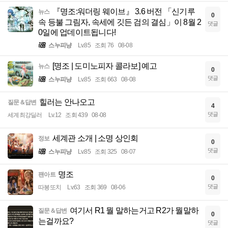
『명조:워더링 웨이브』 3.6 버전 「신기루
뉴스
0
속 등불 그림자, 속세에 깃든 검의 결심」이 8월 2
댓글
0일에 업데이트됩니다!
스누피냥
Lv.85
조회 76
08-08
[명조 | 도미노피자 콜라보] 예고
뉴스
0
댓글
스누피냥
Lv.85
조회 663
08-08
힐러는 안나오고
질문＆답변
4
댓글
세계최강딜러
Lv.12
조회 439
08-08
세계관 소개 | 소명 상인회
정보
0
댓글
스누피냥
Lv.85
조회 325
08-07
명조
팬아트
0
댓글
따봉또치
Lv.63
조회 369
08-06
여기서 R1 뭘 말하는거고 R2가 뭘말하
질문＆답변
0
는걸까요?
댓글