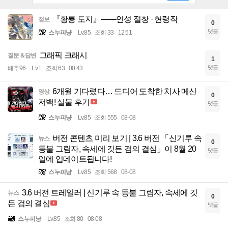
『황룡 도지』——연성 절창 · 현령작
정보
0
댓글
스누피냥
Lv.85
조회 33
12:51
그래픽 크래시
질문＆답변
1
댓글
배추96
Lv.1
조회 63
00:43
6개월 기다렸다… 드디어 도착한 치사 메신
영상
0
저백! 실물 후기
댓글
스누피냥
Lv.85
조회 555
08-08
버전 콘텐츠 미리 보기 | 3.6 버전 「신기루 속
뉴스
0
등불 그림자, 속세에 깃든 검의 결심」이 8월 20
댓글
일에 업데이트됩니다!
스누피냥
Lv.85
조회 568
08-08
3.6 버전 트레일러 | 신기루 속 등불 그림자, 속세에 깃
뉴스
0
든 검의 결심
댓글
스누피냥
Lv.85
조회 80
08-08