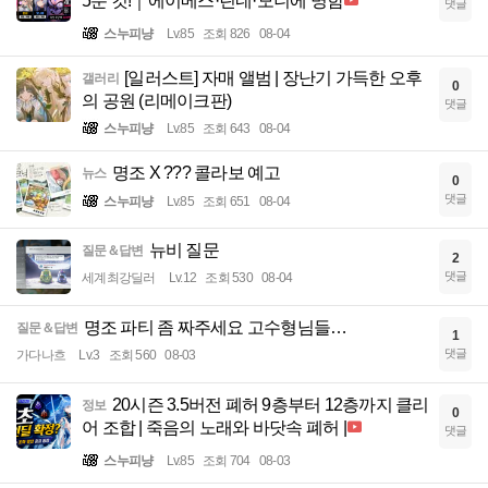
5분 컷!｜에이메스·린네·모니에 명함
댓글
스누피냥
Lv.85
조회 826
08-04
[일러스트] 자매 앨범 | 장난기 가득한 오후
갤러리
0
의 공원 (리메이크판)
댓글
스누피냥
Lv.85
조회 643
08-04
명조 X ??? 콜라보 예고
뉴스
0
댓글
스누피냥
Lv.85
조회 651
08-04
뉴비 질문
질문＆답변
2
댓글
세계최강딜러
Lv.12
조회 530
08-04
명조 파티 좀 짜주세요 고수형님들…
질문＆답변
1
댓글
가다나흐
Lv.3
조회 560
08-03
20시즌 3.5버전 폐허 9층부터 12층까지 클리
정보
0
어 조합 | 죽음의 노래와 바닷속 폐허 |
댓글
스누피냥
Lv.85
조회 704
08-03