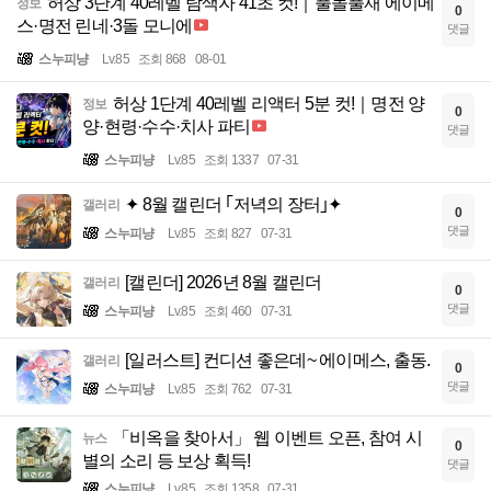
허상 3단계 40레벨 탐색자 41초 컷!｜풀돌풀재 에이메
정보
0
스·명전 린네·3돌 모니에
댓글
스누피냥
Lv.85
조회 868
08-01
허상 1단계 40레벨 리액터 5분 컷!｜명전 양
정보
0
양·현령·수수·치사 파티
댓글
스누피냥
Lv.85
조회 1337
07-31
✦ 8월 캘린더 ｢저녁의 장터｣✦
갤러리
0
댓글
스누피냥
Lv.85
조회 827
07-31
[캘린더] 2026년 8월 캘린더
갤러리
0
댓글
스누피냥
Lv.85
조회 460
07-31
[일러스트] 컨디션 좋은데~ 에이메스, 출동.
갤러리
0
댓글
스누피냥
Lv.85
조회 762
07-31
「비옥을 찾아서」 웹 이벤트 오픈, 참여 시
뉴스
0
별의 소리 등 보상 획득!
댓글
스누피냥
Lv.85
조회 1358
07-31