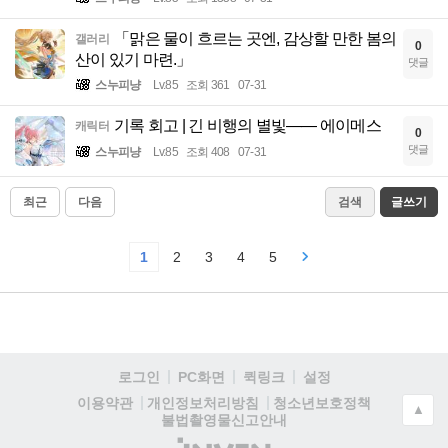
「맑은 물이 흐르는 곳엔, 감상할 만한 봄의
갤러리
0
산이 있기 마련.」
댓글
스누피냥
Lv.85
조회 361
07-31
기록 회고 | 긴 비행의 별빛—— 에이메스
캐릭터
0
댓글
스누피냥
Lv.85
조회 408
07-31
최근
다음
검색
글쓰기
1
2
3
4
5
로그인
PC화면
퀵링크
설정
청소년보호정책
이용약관
개인정보처리방침
▲
불법촬영물신고안내
(주)