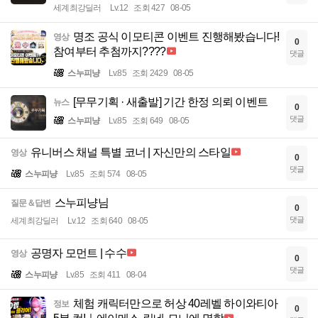
세계최강딜러
Lv.12
조회 427
08-05
명조 공식 이모티콘 이벤트 진행해봤습니다!
영상
0
참여부터 추첨까지????
댓글
스누피냥
Lv.85
조회 2429
08-05
[무무기획 · 새출발] 기간 한정 의뢰 이벤트
뉴스
0
댓글
스누피냥
Lv.85
조회 649
08-05
유니버스 채널 특별 코너 | 자신만의 스타일
영상
0
댓글
스누피냥
Lv.85
조회 574
08-05
스누피냥님
질문＆답변
0
댓글
세계최강딜러
Lv.12
조회 640
08-05
공명자 모먼트 | 수수
영상
0
댓글
스누피냥
Lv.85
조회 411
08-04
체험 캐릭터만으로 허상 40레벨 하이와티아
정보
0