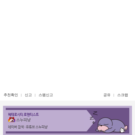
추천확인
신고
스팸신고
공유
스크랩
헤테로시티 로맨티스트
스누피냥
네이버 검색 : 유튜브 스누피냥