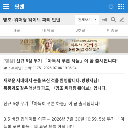
팟벤
명조: 워더링 웨이브 파티 인벤
전체보기
공
검
글
지
색
내글
내 댓글
3추글
인증글
on/off
쓰
기
[영상]
신규 5성 무기 「아득히 푸른 하늘」이 곧 출시됩니다!
스누피냥
조회:
1175
2026-07-06 19:36:34
새로운 시대에서 눈을 뜨신 것을 환영합니다. 방랑자님!
폭풍과도 같은 액션의 파도, 『명조:워더링 웨이브』입니다.
신규 5성 무기 「아득히 푸른 하늘」이 곧 출시됩니다!
3.5 버전 업데이트 이후 ~ 2026년 7월 30일 10:59, 5성 무기 「아
득히 푸른 하늘」의 튜닝 확률 한정 UP!