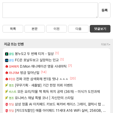
등록
목록
본문
이전
다음
댓글보기
지금 뜨는 인벤
더보기+
[1]
봉누도2 두 번째 티저 - 일상
클립
[1]
FC온 호날두보고 실망하는 민교
클립
[7]
D.Mon 애니메이션 영웅 시네마틱
오버워치
[14]
방금 일어난일
리니지M
[20]
진짜 귀한 삼색화채 찐1등 떳냐 ㅅㅅㅅ
FCO
[무무기획 · 새출발] 기간 한정 의뢰 이벤트
명조
모든 요리/작물 책 획득 위치 공략 (36개) - 미식가 도전과제
비스트
유니버스 채널 특별 코너 | 자신만의 스타일
명조
삼성 정품 AI 터치패드 키보드 북커버 케이스 그레이, 갤럭시 탭 S11 울트라
핫딜
[카드5%할인] 애플 아이패드 11세대 A16 WiFi 실버, 256GB, WiFi전용
핫딜