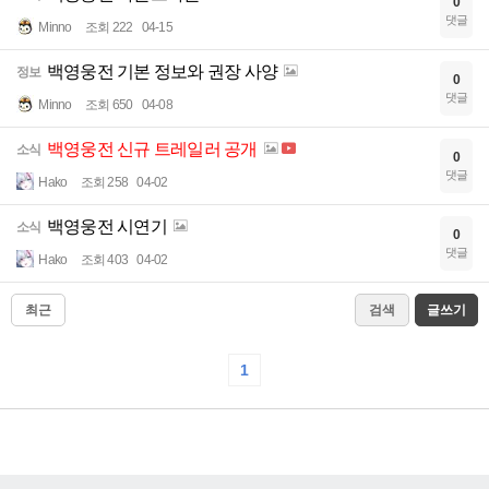
0
댓글
Minno
조회 222
04-15
백영웅전 기본 정보와 권장 사양
정보
0
댓글
Minno
조회 650
04-08
백영웅전 신규 트레일러 공개
소식
0
댓글
Hako
조회 258
04-02
백영웅전 시연기
소식
0
댓글
Hako
조회 403
04-02
최근
검색
글쓰기
1