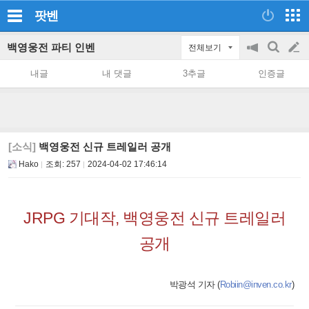
팟벤
백영웅전 파티 인벤
전체보기
공
검
글
지
색
내글
내 댓글
3추글
인증글
on/off
쓰
기
[소식]
백영웅전 신규 트레일러 공개
Hako
조회:
257
2024-04-02 17:46:14
JRPG 기대작, 백영웅전 신규 트레일러
공개
박광석 기자 (
Robiin@inven.co.kr
)