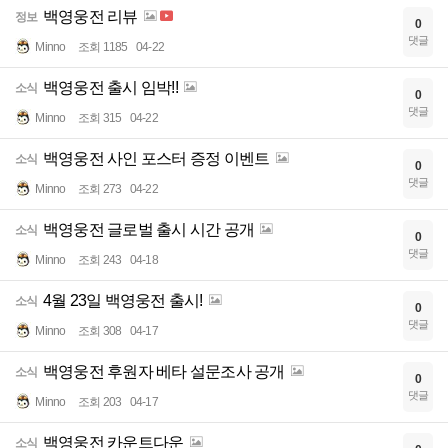
백영웅전 리뷰
정보
0
댓글
Minno
조회 1185
04-22
백영웅전 출시 임박!!
소식
0
댓글
Minno
조회 315
04-22
백영웅전 사인 포스터 증정 이벤트
소식
0
댓글
Minno
조회 273
04-22
백영웅전 글로벌 출시 시간 공개
소식
0
댓글
Minno
조회 243
04-18
4월 23일 백영웅전 출시!
소식
0
댓글
Minno
조회 308
04-17
백영웅전 후원자 베타 설문조사 공개
소식
0
댓글
Minno
조회 203
04-17
백영웅전 카운트다운
소식