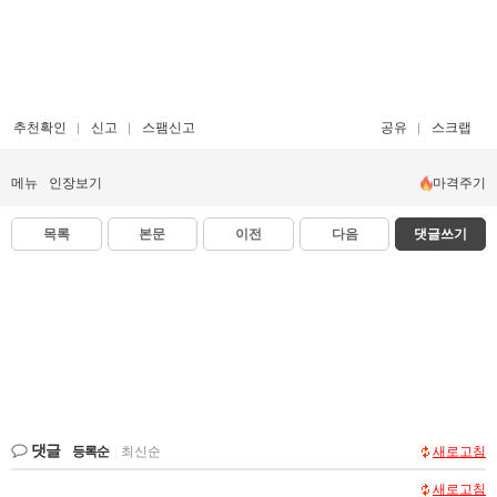
추천확인
신고
스팸신고
공유
스크랩
메뉴
인장보기
마격주기
목록
본문
이전
다음
댓글쓰기
댓글
등록순
|
최신순
새로고침
새로고침