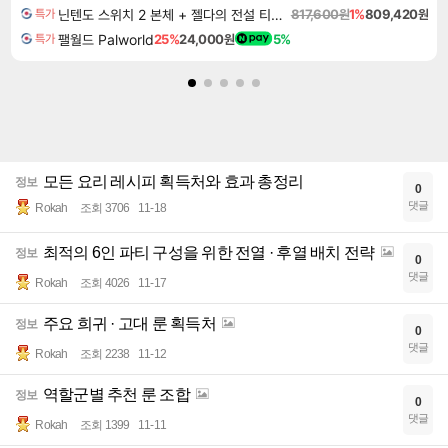
닌텐도 스위치 2 본체 + 젤다의 전설 티어스 오브 더 킹덤 닌텐도 스위치 2 에디션 + 젤다의 전설 브레스 오브 더 와일드 닌텐도 스위치 2 에디션 번들
817,600원
1%
809,420원
특가
팰월드 Palworld
25%
24,000원
5%
특가
모든 요리 레시피 획득처와 효과 총정리
정보
0
댓글
Rokah
조회 3706
11-18
최적의 6인 파티 구성을 위한 전열 · 후열 배치 전략
정보
0
댓글
Rokah
조회 4026
11-17
주요 희귀 · 고대 룬 획득처
정보
0
댓글
Rokah
조회 2238
11-12
역할군별 추천 룬 조합
정보
0
댓글
Rokah
조회 1399
11-11