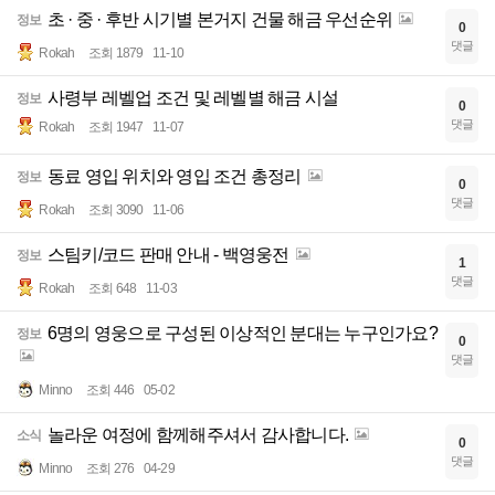
초 · 중 · 후반 시기별 본거지 건물 해금 우선순위
정보
0
댓글
Rokah
조회 1879
11-10
사령부 레벨업 조건 및 레벨별 해금 시설
정보
0
댓글
Rokah
조회 1947
11-07
동료 영입 위치와 영입 조건 총정리
정보
0
댓글
Rokah
조회 3090
11-06
스팀키/코드 판매 안내 - 백영웅전
정보
1
댓글
Rokah
조회 648
11-03
6명의 영웅으로 구성된 이상적인 분대는 누구인가요?
정보
0
댓글
Minno
조회 446
05-02
놀라운 여정에 함께해주셔서 감사합니다.
소식
0
댓글
Minno
조회 276
04-29