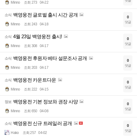
댓글
Minno
조회 273
04-22
백영웅전 글로벌 출시 시간 공개
소식
0
댓글
Minno
조회 243
04-18
4월 23일 백영웅전 출시!
소식
0
댓글
Minno
조회 308
04-17
백영웅전 후원자 베타 설문조사 공개
소식
0
댓글
Minno
조회 203
04-17
백영웅전 카운트다운
소식
0
댓글
Minno
조회 222
04-15
백영웅전 기본 정보와 권장 사양
정보
0
댓글
Minno
조회 650
04-08
백영웅전 신규 트레일러 공개
소식
0
댓글
Hako
조회 257
04-02