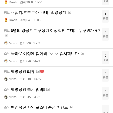
댓글
Rokah
조회 3088
11-06
스팀키/코드 판매 안내 - 백영웅전
정보
1
댓글
Rokah
조회 648
11-03
6명의 영웅으로 구성된 이상적인 분대는 누구인가요?
정보
0
댓글
Minno
조회 446
05-02
놀라운 여정에 함께해주셔서 감사합니다.
소식
0
댓글
Minno
조회 276
04-29
백영웅전 리뷰
정보
0
댓글
Minno
조회 1185
04-22
백영웅전 출시 임박!!
소식
0
댓글
Minno
조회 315
04-22
백영웅전 사인 포스터 증정 이벤트
소식
0