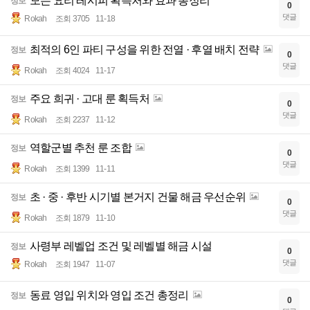
모든 요리 레시피 획득처와 효과 총정리
정보
0
댓글
Rokah
조회 3705
11-18
최적의 6인 파티 구성을 위한 전열 · 후열 배치 전략
정보
0
댓글
Rokah
조회 4024
11-17
주요 희귀 · 고대 룬 획득처
정보
0
댓글
Rokah
조회 2237
11-12
역할군별 추천 룬 조합
정보
0
댓글
Rokah
조회 1399
11-11
초 · 중 · 후반 시기별 본거지 건물 해금 우선순위
정보
0
댓글
Rokah
조회 1879
11-10
사령부 레벨업 조건 및 레벨별 해금 시설
정보
0
댓글
Rokah
조회 1947
11-07
동료 영입 위치와 영입 조건 총정리
정보
0