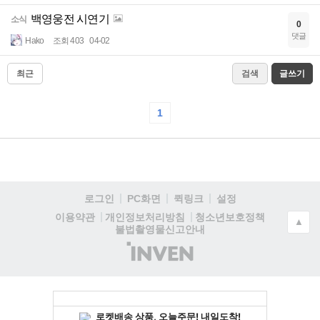
백영웅전 시연기
소식
0
댓글
Hako
조회 403
04-02
최근
검색
글쓰기
1
로그인
PC화면
퀵링크
설정
청소년보호정책
이용약관
개인정보처리방침
▲
불법촬영물신고안내
(주)
인
벤