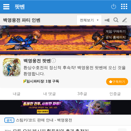
팟벤
백영웅전 파티 인벤
전체보기
공
검
글
지
색
게임 구매하기
on/off
쓰
공식 홈페이지
기
백영웅전
팟벤
환상수호전의 정신적 후속작! 백영웅전 팟벤에 오신 것을
환영합니다.
임시파티장
1명 구독
구독하기
내글
내 댓글
3추글
인증글
스팀키/코드 판매 안내 - 백영웅전