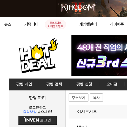
로스트아크
뉴스
커뮤니티
게임캘린더
게이머존
기대평 이벤트
팟벤 메인
팟벤 검색
팟벤 신청
오이갤
핫딜 파티
주소보기
복사
로그인하고
이시루시오
출석보상
받으세요!
로그인