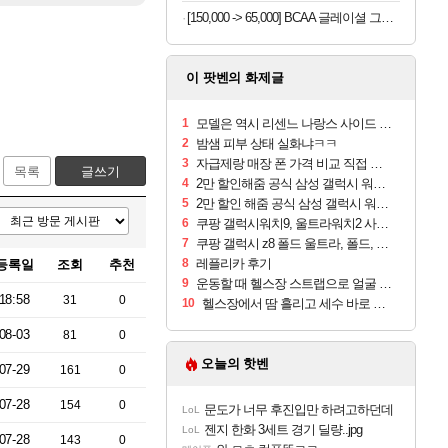
[150,000 -> 65,000] BCAA 글레이셜 그레이프 745g x 2개
이 팟벤의 화제글
1
모델은 역시 리센느 나랑스 사이드 1.25L 1박스
2
밤샘 피부 상태 실화냐ㅋㅋ
3
자급제랑 매장 폰 가격 비교 직접 안가도 되네요
목록
글쓰기
4
2만 할인해줌 공식 삼성 갤럭시 워치9 크림, 40mm, 블루투스
5
2만 할인 해줌 공식 삼성 갤럭시 워치9 실버, 44mm, 블루투스
6
쿠팡 갤럭시워치9, 울트라워치2 사전구매 혜택 받아보세요
7
쿠팡 갤럭시 z8 폴드 울트라, 폴드, 플립 사전예약
8
레플리카 후기
등록일
조회
추천
9
운동할 때 헬스장 스트랩으로 얼굴 만졌다가 볼 뒤집어짐
18:58
31
0
10
헬스장에서 땀 흘리고 세수 바로 안 하면 트러블 나냐?
08-03
81
0
오늘의 핫벤
07-29
161
0
07-28
154
0
문도가 너무 후진입만 하려고하던데
LoL
젠지 한화 3세트 경기 딜량..jpg
LoL
07-28
143
0