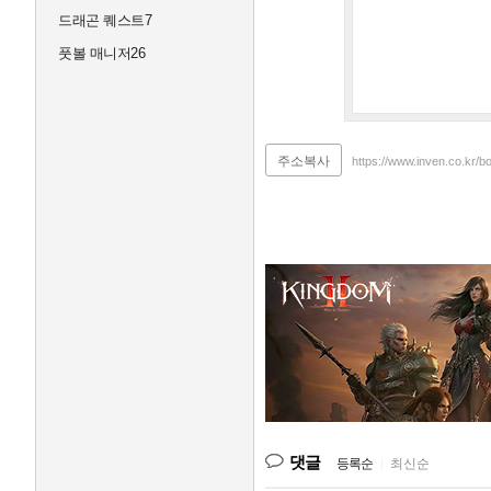
드래곤 퀘스트7
풋볼 매니저26
주소복사
https://www.inven.co.kr/b
댓글
등록순
|
최신순