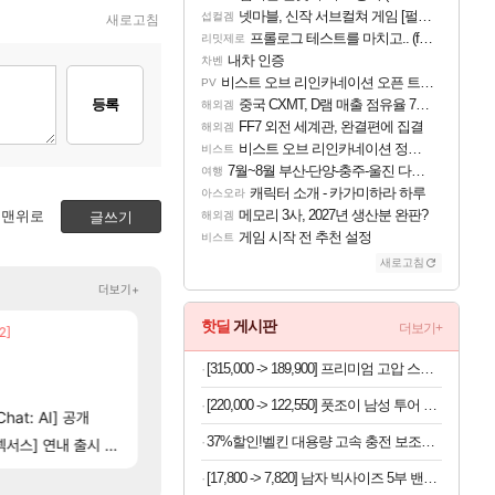
넷마블, 신작 서브컬쳐 게임 [펄 인 블루] 티저 사이트 오픈
섭컬겜
새로고침
프롤로그 테스트를 마치고.. (feat. 리아)
리밋제로
내차 인증
차벤
비스트 오브 리인카네이션 오픈 트레일러
PV
등록
중국 CXMT, D램 매출 점유율 7%…글로벌 4위로 부상
해외겜
FF7 외전 세계관, 완결편에 집결
해외겜
비스트 오브 리인카네이션 정보/공략글 모음
비스트
7월~8월 부산-단양-충주-울진 다녀왔어요~
여행
캐릭터 소개 - 카가미하라 하루
아스오라
메모리 3사, 2027년 생산분 완판?
맨위로
글쓰기
해외겜
게임 시작 전 추천 설정
비스트
새로고침
더보기+
핫딜
게시판
더보기+
2]
넷마블, 신작 서브컬쳐 게임 [펄 인 블루] 티저 사이
빵 가격이 24500원 이라길래 결제 취소하고 나왔
섭컬겜
메이플
[47]
[4]
네..
챕터별 길찾기/지도 공략 (1 ~ 12장)
이번 드라이브 이쁘네
비스트
오버워치
[315,000 -> 189,900] 프리미엄 고압 스팀 청소기 4BAR 초고압 1.6 대용량
[10
근데 유니온 이거 1만 존나 쉬운거같은데
4컷 만화 | 야간 보초는 너무 힘들어
아주프로
메이플
[220,000 -> 122,550] 풋조이 남성 투어 골프화
13]
[15
hat: AI] 공개
의외로 은근히 몬가 몬가인 신비 치어리더
테스트 때는 로비에 온라인 기능이 있는데
리밋제로
FCO
37%할인!벨킨 대용량 고속 충전 보조배터리
[114]
스] 연내 출시 예정
비스트 오브 리인카네이션 오픈 트레일러
게이머라면 필수로 알아야 할 것
PV
메이플
[17,800 -> 7,820] 남자 빅사이즈 5부 밴딩바지