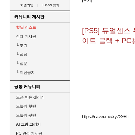
[후기]
회원가입
ID/PW 찾기
커뮤니티 게시판
핫딜 리스트
[PS5] 듀얼센
전체 게시판
이트 블랙 + PC
└
후기
└
잡담
└
질문
└
지난공지
공통 커뮤니티
오픈 이슈 갤러리
오늘의 핫벤
오늘의 팟벤
https://naver.me/xy729BIr
AI 그림 그리기
PC 견적 게시판