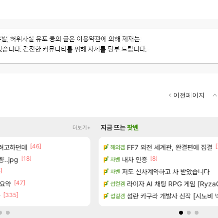
이전페이지
지금 뜨는
팟벤
더보기+
[1]
[46]
[90]
[
왔습니다.
하려고하던데
퍼클영상 보다 현타오네
FF7 외전 세계관, 완결편에 집결
해외겜
로아
[18]
[8]
..jpg
 30~40fps 목표 추정
내차 인증
벨가 1관 잡히는거 먼가 좀 몬가몬가
차벤
로아
]
[45]
공개
저도 신차계약하고 차 받았습니다
너넨 대난 함부로 가지 마라..
차벤
로아
[47]
[
 요약
하는 법
라이자 AI 채팅 RPG 게임 [RyzaC
저보다 더 한 분들도 계시겠지만
섭컬겜
디아4
[335]
[115]
아
 (8/5)
섬란 카구라 개발사 신작 [시노비 넥서
이건 대체 뭐하는 짓이냐?
섭컬겜
메이플