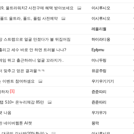
9, 울트라워치2 사전구매 혜택 받아보세요
이시루시오
 폴드 울트라, 폴드, 플립 사전예약
이시루시오
레플리퀄
장 스트랩으로 얼굴 만졌다가 볼 뒤집어짐
하이라디옹
리고 세수 바로 안 하면 트러블 나냐?
Epfpmu
게임 뛰고 출근하려니 얼굴 꼬라지가..
미니두링
터 맞추고 얻은 결과물ㅋㅋ
유공주링
 이벤트 참여하셈요
우기우기기기
[1]
먹하자
쥰쥰따리
탭 S10+ 온누리체감 85만
쥰쥰따리
챗 나옴
우갸우갸
한 네이버웹툰 AI챗
몽깍
성 대국민 감사제(20%환급) >
이시루시오