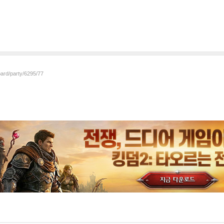
oard/party/6295/77