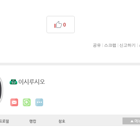
0
공유
스크랩
신고하기
이시루시오
프로필
랭킹
칭호