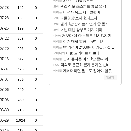
와 ㅁㅊ 컴플뜸ㅋㅋ
메이플
완갑 정보 초스피드 효율 요약
로아
07-28
143
0
이적자 숙코 시ㅡ발련아
메이플
07-28
퍼클영상 보다 현타오네
161
0
로아
벨가 1관 잡히는거 먼가 좀 몬가몬가네..
로아
07-26
199
0
너넨 대난 함부로 가지 마라..
로아
저보다 더 한 분들도 계시겠지만
디아4
07-22
268
0
이건 대체 뭐하는 짓이냐?
메이플
빵 가격이 24500원 이라길래 결제 취소하고 나왔다
메이플
07-20
298
0
이번 드라이브 이쁘네
오버워치
07-13
근데 유니온 이거 1만 존나 쉬운거같은데
372
0
메이플
의외로 은근히 몬가 몬가인 신비 치어리더
FCO
07-07
475
0
게이머라면 필수로 알아야 할 것
메이플
더보기+
07-07
369
0
07-06
540
1
07-06
430
0
06-30
716
0
06-29
1,024
0
06-15
574
0