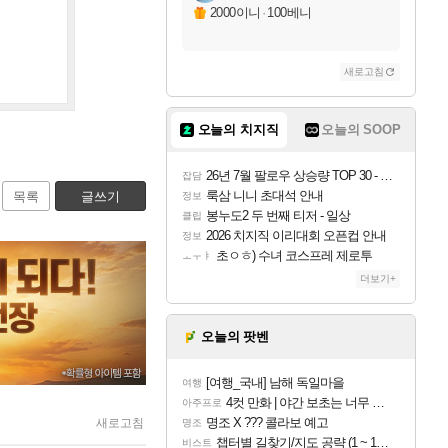
2000이니
·
100베니
새로고침
오늘의 치지직
오늘의 SOOP
26년 7월 팔로우 상승량 TOP 30 - 월간 치지직
잡담
룩삼 니니 초대석 안내
목록
글쓰기
정보
봉누도2 두 번째 티저 - 일상
클립
2026 치지직 이리대회 오픈컵 안내
정보
초ㅇㅎ) 수녀 코스프레 제로투
ㅗㅜㅑ
더보기+
오늘의 팟벤
[여행_국내] 남해 독일마을
여행
4컷 만화 | 야간 보초는 너무 힘들어
아주프로
명조 X ??? 콜라보 예고
새로고침
명조
챕터별 길찾기/지도 공략 (1 ~ 12장)
비스트