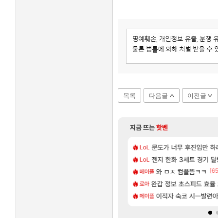
목록
다음글
이전글
지금 뜨는
핫벤
[203]
서브컬쳐 게임 [펄 인 블루] 티저 사이트 오픈
500원 이라길래 결제 취소하고 나왔다
7년만에 가족여행을 다녀
문도가 너무 후진입만 
여행
LoL
[4]
지도 공략 (1 ~ 12장)
이브 이쁘네
젠지 한화 3세트 경기 딜량
스위치2판 ‘몬헌 와일즈’,
해외겜
LoL
[107]
[65
 이거 1만 존나 쉬운거같은데
| 야간 보초는 너무 힘들어
와 ㅁㅊ 컴플뜸ㅋㅋ
「에린」 컨셉 포스터 
아스오라
메이플
[15]
 몬가 몬가인 신비 치어리더
 로비에 온라인 기능이 있는데
완갑 정보 초스피드 효율
쿠를 먼저 보내서 기습
비스트
로아
[114]
인카네이션 오픈 트레일러
필수로 알아야 할 것
이적자 숙코 시ㅡ발련
리싱크드 1.06 패치노트
리싱크드
메이플