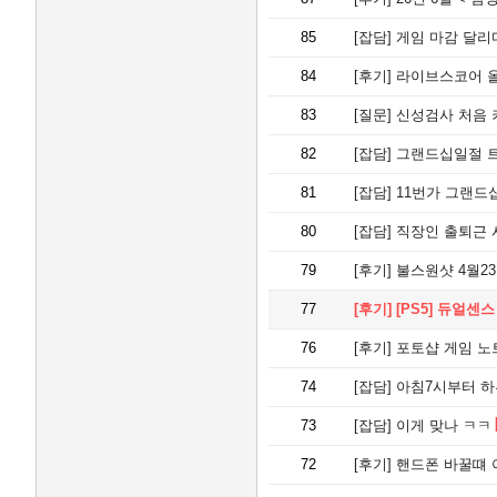
85
[잡담]
게임 마감 달리
84
[후기]
라이브스코어 
83
[질문]
신성검사 처음 키우늘
82
[잡담]
그랜드십일절 
81
[잡담]
11번가 그랜드
80
[잡담]
직장인 출퇴근 
79
[후기]
불스원샷 4월2
77
[후기]
[PS5] 듀얼센스 
76
[후기]
포토샵 게임 노
74
[잡담]
아침7시부터 하
73
[잡담]
이게 맞나 ㅋㅋ
72
[후기]
핸드폰 바꿀떄 아