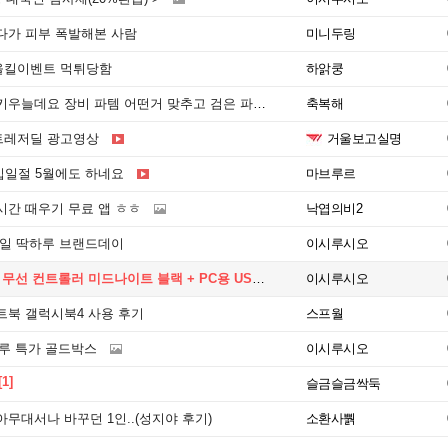
다가 피부 폭발해본 사람
미니두링
올킬이벤트 먹튀당함
하앍쿵
데요 장비 파템 어떤거 맞추고 검은 파템 어떤거 맞추나요
축복해
트레저딜 광고영상
거울보고실명
십일절 5월에도 하네요
마브루르
시간 때우기 무료 앱 ㅎㅎ
낙엽의비2
3일 딱하루 브랜드데이
이시루시오
무선 컨트롤러 미드나이트 블랙 + PC용 USB 케이블
이시루시오
트북 갤럭시북4 사용 후기
스프월
루 특가 골드박스
이시루시오
[1]
슬금슬금싹둑
무대서나 바꾸던 1인..(성지야 후기)
소환사뿱