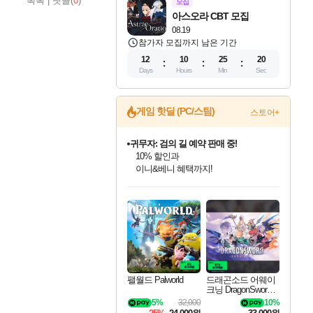
목록
|
댓글(
0
)
모집
아스오라 CBT 모집
08.19
참가자 모집까지 남은 기간
12
10
25
19
Days
Hours
Min
Sec
게임 핫딜 (PC/스팀)
스토어+
귀무자: 검의 길 예약 판매 중!
10% 할인과
이니&베니 혜택까지!
인벤게임즈 8월 특별 할인!
드래곤소드: 어웨이크닝 입점!
문명 7 특별 할인!
비스트 오브 리인카네이션 정식 출시!
커세어 코브 출시 기념 할인!
더 렐릭 퍼스트 가디언 정식 출시
베데스다 40주년 기념 할인 중!
마블 투혼 파이팅 소울즈 예약 판매 중!
캡콤 프렌차이즈 할인 진행 중!
캡콤 일부 상품 상시 할인
스타워즈 은하계 레이서
로블록스 기프트 카드 공식 입점
인기 퍼블리셔 모음!
스팀으로 만나는 드래곤소드!
조선&고려 DLC 출시 예정
게임프릭 신작 IP
해적'섬'을 발전시키자!
설화x하드코어 액션!
베데스다의 명작들을
마블 히어로 총 출동&화려한 격투!
몬헌, 바하 등 인기 IP를
몬헌 와일즈 & 드래곤즈 도그마2
인벤게임즈에서 10% 추가 적립
Robux를 가장 안전하고
최대 90% 할인가를 만나보세요!
네이버혜택과 함께 만나보세요!
50%할인&추가 적립까지!
네이버 혜택가와 함께 예약하세요!
할인&네이버혜택으로 만나보세요!
네이버페이 혜택과 만나보세요!
40주년 프로모션으로 만나보세요!
네이버 포인트 혜택까지!
할인가에 만나보세요!
일부 에디션 상시 할인!
혜택으로 예약 판매 중
편안하게 충전하세요
팰월드 Palworld
드래곤소드 어웨이
크닝 DragonSword A
wakening
5%
32,000
10%