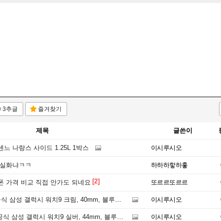
3추글
즐겨찾기
제목
글쓴이
느 나랑스 사이드 1.25L 1박스
이시루시오
 실화냐ㅋㅋ
하하하핳하홓
[2]
폰 가격 비교 직접 안가도 되네요
또르르또르르
 삼성 갤럭시 워치9 크림, 40mm, 블루투스
이시루시오
식 삼성 갤럭시 워치9 실버, 44mm, 블루투스
이시루시오