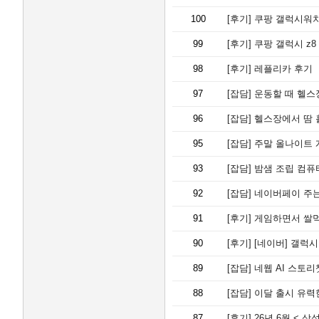
100
[후기]
쿠팡 갤럭시워치
99
[후기]
쿠팡 갤럭시 z8
98
[후기]
레플리카 후기
97
[잡담]
운동할 때 헬스
96
[잡담]
헬스장에서 땀 흘
95
[잡담]
주말 올나이트 
93
[잡담]
밤샘 조립 컴퓨
92
[잡담]
네이버페이 주는
91
[후기]
게임하면서 쌀
90
[후기]
[네이버] 갤럭시
89
[잡담]
네웹 AI 스토리
88
[잡담]
이달 출시 유력
87
[후기]
26년 6월 < 삼