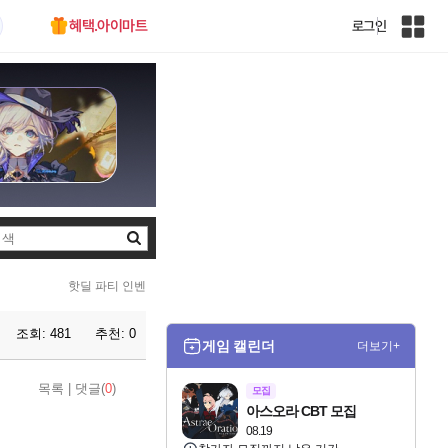
혜택.아이마트
로그인
인
벤
전
체
사
이
트
맵
검
색
핫딜 파티 인벤
조회:
481
추천:
0
게임 캘린더
더보기+
목록
|
댓글(
0
)
모집
아스오라 CBT 모집
08.19