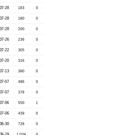
07-28
183
0
07-28
180
0
07-28
200
0
07-26
236
0
07-22
305
0
07-20
316
0
07-13
380
0
07-07
486
0
07-07
378
0
07-06
550
1
07-06
439
0
06-30
728
0
06-29
1,034
0