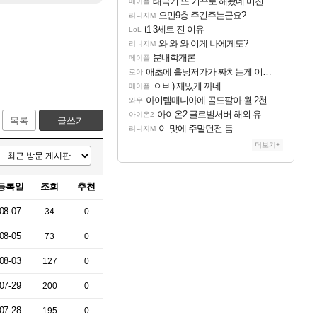
태극기 또 거꾸로 해놨네 미친것들 ㅋㅋㅋ
메이플
오만9층 주긴주는군요?
리니지M
t1 3세트 진 이유
LoL
와 와 와 이게 나에게도?
리니지M
분내학개론
메이플
애초에 홀딩저가가 짜치는게 이거임 ㅋㅋ
로아
ㅇㅂ ) 재밌게 까네
메이플
아이템매니아에 골드팔아 월 2천만원 넘게 버는 인간 있던데
와우
아이온2 글로벌서버 해외 유저 반응
아이온2
목록
글쓰기
이 맛에 주말던전 돔
리니지M
더보기+
등록일
조회
추천
08-07
34
0
08-05
73
0
08-03
127
0
07-29
200
0
07-28
195
0