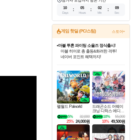
참가자 모집까지 남은 기간
10
05
02
08
Days
Hours
Min
Sec
게임 핫딜 (PC/스팀)
스토어+
귀무자: 검의 길 예약 판매 중!
10% 할인과
이니&베니 혜택까지!
인벤게임즈 8월 특별 할인!
드래곤소드: 어웨이크닝 입점!
문명 7 특별 할인!
마블 투혼 파이팅 소울즈 정식출시!
비스트 오브 리인카네이션 정식 출시!
커세어 코브 출시 기념 할인!
더 렐릭 퍼스트 가디언 정식 출시
베데스다 40주년 기념 할인 중!
캡콤 프렌차이즈 할인 진행 중!
캡콤 일부 상품 상시 할인
스타워즈 은하계 레이서
로블록스 기프트 카드 공식 입점
인기 퍼블리셔 모음!
스팀으로 만나는 드래곤소드!
조선&고려 DLC 출시 예정
마블 히어로 총 출동&화려한 격투!
게임프릭 신작 IP
해적'섬'을 발전시키자!
설화x하드코어 액션!
베데스다의 명작들을
몬헌, 바하 등 인기 IP를
몬헌 와일즈 & 드래곤즈 도그마2
인벤게임즈에서 10% 추가 적립
Robux를 가장 안전하고
최대 90% 할인가를 만나보세요!
네이버혜택과 함께 만나보세요!
50%할인&추가 적립까지!
네이버 포인트 혜택까지!
네이버 혜택가와 함께 예약하세요!
할인&네이버혜택으로 만나보세요!
네이버페이 혜택과 만나보세요!
40주년 프로모션으로 만나보세요!
할인가에 만나보세요!
일부 에디션 상시 할인!
혜택으로 예약 판매 중
편안하게 충전하세요
팰월드 Palworld
드래곤소드 어웨이
크닝 디럭스 에디션
DragonSword Awake
5%
32,000
10%
55,000
ning Deluxe Edition
25%
24,000원
10%
49,500원