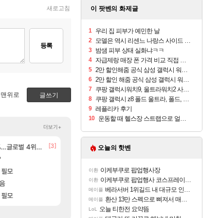
새로고침
이 팟벤의 화제글
1
우리 집 피부가 예민한 날
2
모델은 역시 리센느 나랑스 사이드 1.25L 1박스
등록
3
밤샘 피부 상태 실화냐ㅋㅋ
4
자급제랑 매장 폰 가격 비교 직접 안가도 되네요
5
2만 할인해줌 공식 삼성 갤럭시 워치9 크림, 40mm, 블루투스
6
2만 할인 해줌 공식 삼성 갤럭시 워치9 실버, 44mm, 블루투스
7
쿠팡 갤럭시워치9, 울트라워치2 사전구매 혜택 받아보세요
맨위로
글쓰기
8
쿠팡 갤럭시 z8 폴드 울트라, 폴드, 플립 사전예약
9
레플리카 후기
10
운동할 때 헬스장 스트랩으로 얼굴 만졌다가 볼 뒤집어짐
더보기+
[146]
[3]
[141
글로벌 4위로 부상
 ㅋㅋㅋ
선녀바위해수욕장
애초에 홀딩저가가 짜치는게 이거임 ㅋㅋ
여행
로아
오늘의 핫벤
[59]
?
8월 28일 넷플릭스에서 예고편 공개 예정
ㅇㅂ ) 재밌게 까네
GTA6
메이플
[1]
이케부쿠로 팝업행사장
 필모
아반테 2.0 자연흡기?
아이템매니아에 골드팔아 월 2천만원 넘게 버는 인간 
차벤
와우
이환
이케부쿠로 팝업행사 코스프레이어들!!
이환
[20]
모음
모든 바우에라 업그레이드 아이템 획득 위치 공략 
아이온2 글로벌서버 해외 유저 반응
비스트
아이온2
베라서버 1위길드 내 대규모 인원이탈종용 추정사건
메이플
[10]
 필모
모든 엘리트 골렘 위치 공략 (30개) - 방랑 
이 맛에 주말던전 돔
비스트
리니지M
환산 13만 스펙으로 삐져서 매주 수로 10만점 치고있으면 ㅋㅋ
메이플
오늘 티한전 요약뜸
LoL