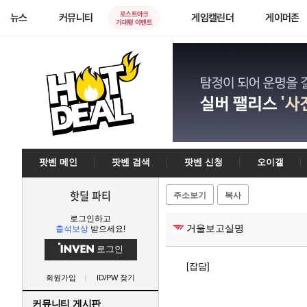
로스트아크
뉴스
커뮤니티
게임캘린더
게이머존
기대평 이벤트
팟벤 메인
팟벤 검색
팟벤 신청
오이갤
핫딜 파티
주소보기
복사
로그인하고
거울보고실명
출석보상
받으세요!
로그인
[잡담]
회원가입
ID/PW 찾기
커뮤니티 게시판