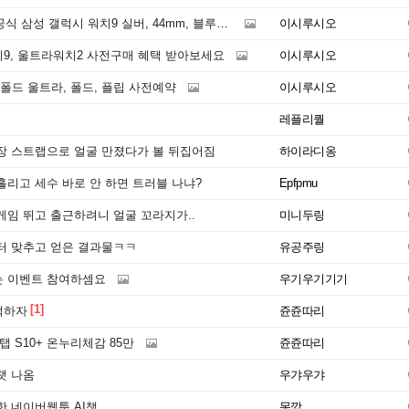
식 삼성 갤럭시 워치9 실버, 44mm, 블루투스
이시루시오
9, 울트라워치2 사전구매 혜택 받아보세요
이시루시오
 폴드 울트라, 폴드, 플립 사전예약
이시루시오
레플리퀄
장 스트랩으로 얼굴 만졌다가 볼 뒤집어짐
하이라디옹
리고 세수 바로 안 하면 트러블 나냐?
Epfpmu
게임 뛰고 출근하려니 얼굴 꼬라지가..
미니두링
터 맞추고 얻은 결과물ㅋㅋ
유공주링
 이벤트 참여하셈요
우기우기기기
[1]
먹하자
쥰쥰따리
탭 S10+ 온누리체감 85만
쥰쥰따리
챗 나옴
우갸우갸
한 네이버웹툰 AI챗
몽깍