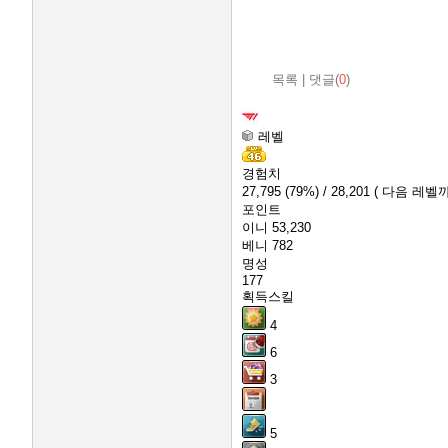
목록
|
댓글(
0
)
레벨
경험치
27,795
(79%)
/ 28,201
( 다음 레벨까
포인트
이니
53,230
베니
782
명성
177
획득스킬
4
6
3
5