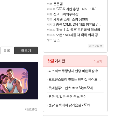
운문댐
여행
‘GTA 6’ 예판 흥행…테이크투 “내부 예상 크게 넘어”
해외겜
선녀바위해수욕장
여행
세계관 소개 | 소명 상인회
명조
중국 CXMT, D램 매출 점유율 7%…글로벌 4위로 부상
해외겜
'하늘 위의 공포' 도전과제 달성법
비스트
모든 요리/작물 책 획득 위치 공략 (36개) - 미식가 도전과제
비스트
명조
명조
새로고침
목록
글쓰기
핫딜
게시판
더보기+
파스퇴르 무항생제 인증 바른목장 우유 125ml x 24개
프로틴스토리 맛있는 단백질 퓨어프로틴7 3kg
롯데웰푸드 칸쵸 초코 54g x 32개
권은비, 일본 공연 꼭노 영상
뺀닭 블랙페퍼 닭가슴살 x 50개
새로고침