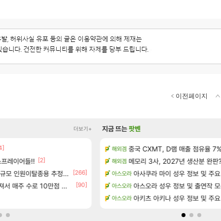
이전페이지
지금 뜨는
팟벤
더보기+
4]
정보 및 주요 필모
중국 CXMT, D램 매출 점유율 7%…
태극기 또 거꾸로 해놨네 미친것들
해외겜
메이플
[2]
[17]
프레이어들!!
 공략 (36개) - 미식가 도전과제
메모리 3사, 2027년 생산분 완판
오만9층 주긴주는군요?
해외겜
리니지M
[266]
[29]
으로의 예상 (루머)
규모 인원이탈종용 추정사건
t1 3세트 진 이유
아사쿠라 마이 성우 정보 및 주요
아스오라
LoL
[90]
[23]
서리화신의 분노 티저
주 수로 10만점 치고있으면 ㅋㅋ
아스오라 성우 정보 및 출연작 
와 와 와 이게 나에게도?
아스오라
리니지M
[173]
테이크투 “내부 예상 크게 넘어”
분내학개론
아키츠 아키나 성우 정보 및 주요
아스오라
메이플