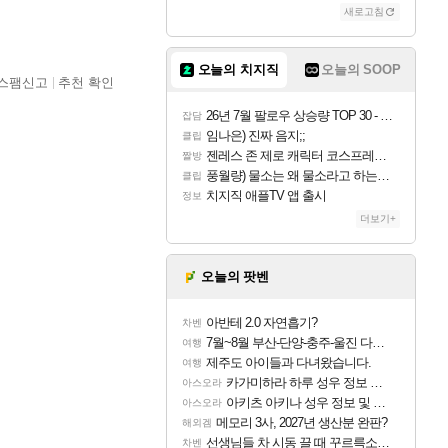
새로고침
오늘의 치지직
오늘의 SOOP
스팸신고
추천 확인
26년 7월 팔로우 상승량 TOP 30 - 월간 치지직
잡담
임나은) 진짜 음지;;
클립
젠레스 존 제로 캐릭터 코스프레한 꽁주
짤방
풍월량) 물소는 왜 물소라고 하는거야? 아! 그만 ㅋㅋ 알았어 ㅋㅋ
클립
치지직 애플TV 앱 출시
정보
더보기+
오늘의 팟벤
아반테 2.0 자연흡기?
차벤
7월~8월 부산-단양-충주-울진 다녀왔어요~
여행
제주도 아이들과 다녀왔습니다.
여행
카가미하라 하루 성우 정보 및 주요 필모
아스오라
아키츠 아키나 성우 정보 및 주요 필모
아스오라
메모리 3사, 2027년 생산분 완판?
해외겜
선생님들 차 시동 끌 때 꾸르륵소리나는데
차벤