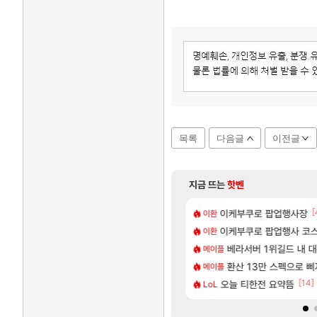
목록
다음글
이전글
지금 뜨는
핫벤
[141]
[
욕장
가가 짜치는게 이거임 ㅋㅋ
이케부쿠로 팝업행사장
카가미하라 하루 성우 
아스오라
이환
[59]
넷플릭스에서 예고편 공개 예정
게 까네
이케부쿠로 팝업행사 코스
모든 요리/작물 책 획득 위치
비스트
이환
[1]
[8]
자연흡기?
드팔아 월 2천만원 넘게 버는 인간 있던데
무한대 아난타 유출과 앞
베라서버 1위길드 내 대
섭컬겜
메이플
[20]
업그레이드 아이템 획득 위치 공략 (89개)
로벌서버 해외 유저 반응
라스트 에포크 시즌5 - 
환산 13만 스펙으로 삐져서 매
PV
메이플
[10]
[14]
렘 위치 공략 (30개) - 방랑 결투가
주말던전 돔
오늘 티한전 요약뜸
‘GTA 6’ 예판 흥행…
해외겜
LoL