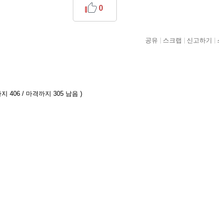
0
공유
스크랩
신고하기
지 406 / 마격까지 305 남음 )