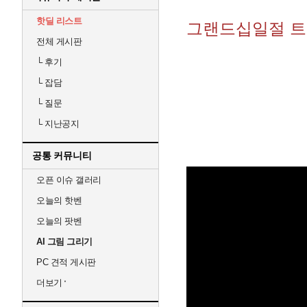
핫딜 리스트
그랜드십일절 트
전체 게시판
└
후기
└
잡담
└
질문
└
지난공지
공통 커뮤니티
오픈 이슈 갤러리
오늘의 핫벤
오늘의 팟벤
AI 그림 그리기
PC 견적 게시판
더보기