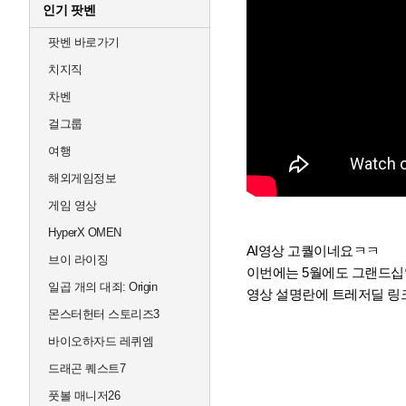
인기 팟벤
팟벤 바로가기
치지직
차벤
걸그룹
여행
해외게임정보
게임 영상
HyperX OMEN
AI영상 고퀄이네요ㅋㅋ
브이 라이징
이번에는 5월에도 그랜드
일곱 개의 대죄: Origin
영상 설명란에 트레저딜 링
몬스터헌터 스토리즈3
바이오하자드 레퀴엠
드래곤 퀘스트7
풋볼 매니저26