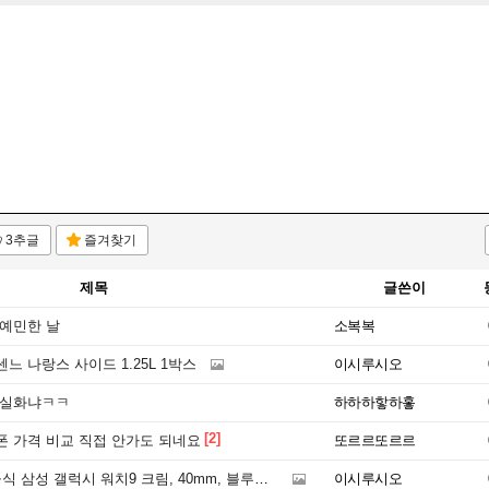
3추글
즐겨찾기
제목
글쓴이
 예민한 날
소복복
느 나랑스 사이드 1.25L 1박스
이시루시오
 실화냐ㅋㅋ
하하하핳하홓
[2]
폰 가격 비교 직접 안가도 되네요
또르르또르르
 삼성 갤럭시 워치9 크림, 40mm, 블루투스
이시루시오