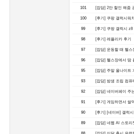
101
[잡담]
2만 할인 해줌 공
100
[후기]
쿠팡 갤럭시워치
99
[후기]
쿠팡 갤럭시 z8
98
[후기]
레플리카 후기
97
[잡담]
운동할 때 헬스
96
[잡담]
헬스장에서 땀 흘
95
[잡담]
주말 올나이트 
93
[잡담]
밤샘 조립 컴퓨
92
[잡담]
네이버페이 주는
91
[후기]
게임하면서 쌀
90
[후기]
[네이버] 갤럭시
89
[잡담]
네웹 AI 스토리
88
[잡담]
이달 출시 유력