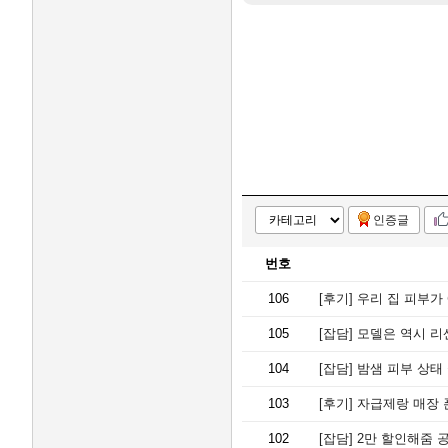
인증글
번호
106
[후기]
우리 집 피부가
105
[잡담]
모델은 역시 리센
104
[잡담]
밤샘 피부 상태
103
[후기]
자급제랑 매장 
102
[잡담]
2만 할인해줌 공식