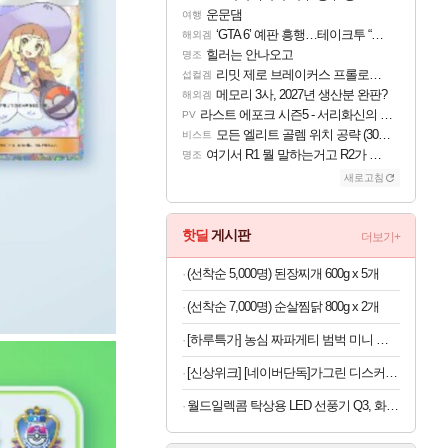
운문댐
여행
‘GTA 6’ 예판 흥행…테이크투 “내부 예상 크게 넘어”
해외겜
힐러는 안나오고
명조
리밋 제로 브레이커스 프롤로그 테스트 후기 영상 업로드
섭컬겜
메모리 3사, 2027년 생산분 완판?
해외겜
라스트 에포크 시즌5 - 서리화신의 분노 티저
PV
모든 엘리트 골렘 위치 공략 (30개) - 방랑 결투가
비스트
여기서 R1 뭘 말하는거고 R2가 뭘말하는걸까요?
명조
새로고침
핫딜
게시판
더보기+
(선착순 5,000명) 된장찌개 600g x 5개
(선착순 7,000명) 순살찜닭 800g x 2개
[하루특가] 농심 짜파게티 범벅 미니 컵라면 70g, 12개
[신상위크] [네이버단독]가그린 디스커버리세트 100ml 5종 + 1종 추가 증정 구강청결제 휴대용가글
월드일렉콤 탁상용 LED 선풍기 Q3, 화이트, 1개