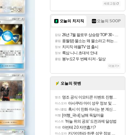
새로고침
오늘의 치지직
오늘의 SOOP
26년 7월 팔로우 상승량 TOP 30 - 월간 치지직
잡담
풍월량) 물소는 왜 물소라고 하는거야? 아! 그만 ㅋㅋ
클립
치지직 애플TV 앱 출시
정보
룩삼 니니 초대석 안내
정보
봉누도2 두 번째 티저 - 일상
클립
더보기+
오늘의 팟벤
명조 공식 이모티콘 이벤트 진행해봤습니다! 참여부터 추첨까지????
명조
아사쿠라 마이 성우 정보 및 주요 필모
아스오라
혹시 이 만화 아시는 분 계신가요
애니클립
[여행_국내] 남해 독일마을
여행
'하늘 위의 공포' 도전과제 달성법
비스트
아반테 2.0 자연흡기?
차벤
카가미하라 하루 성우 정보 및 주요 필모
아스오라