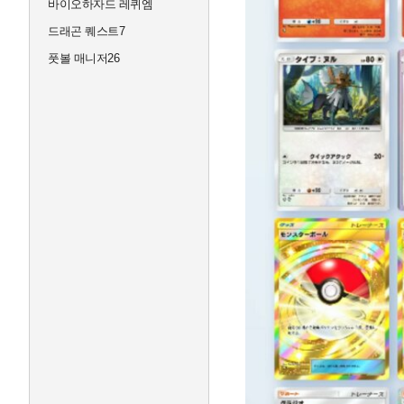
바이오하자드 레퀴엠
드래곤 퀘스트7
풋볼 매니저26