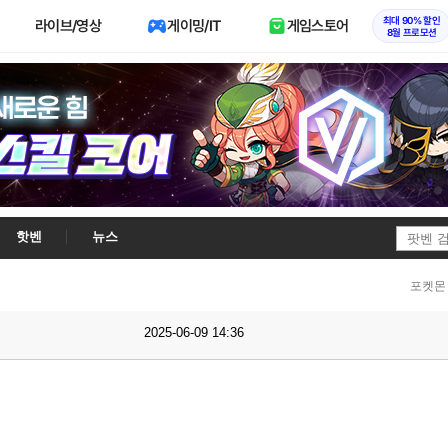
최대 90% 할인
라이브/영상
게이밍/IT
게임스토어
8월 프로모션
핫벤
뉴스
포켓몬 
2025-06-09 14:36