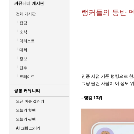
커뮤니티 게시판
랭커들의 등반 
전체 게시판
└
잡담
└
소식
└
덱리스트
└
대회
└
정보
└
친추
인증 시점 기준 랭킹으로 현
└
트레이드
그냥 올린 사람이 이 정도 
공통 커뮤니티
- 랭킹 13위
오픈 이슈 갤러리
오늘의 핫벤
오늘의 팟벤
AI 그림 그리기