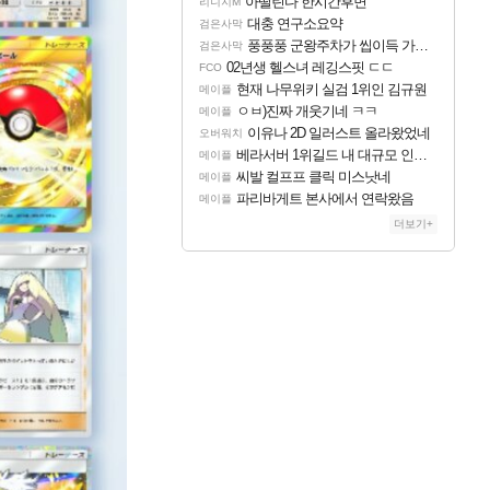
아떨린다 한시간후면
리니지M
대충 연구소요약
검은사막
풍풍풍 군왕주차가 씹이득 가성비라고 ????
검은사막
02년생 헬스녀 레깅스핏 ㄷㄷ
FCO
현재 나무위키 실검 1위인 김규원
메이플
ㅇㅂ)진짜 개웃기네 ㅋㅋ
메이플
이유나 2D 일러스트 올라왔었네
오버워치
베라서버 1위길드 내 대규모 인원이탈종용 추정사건
메이플
씨발 컬프프 클릭 미스낫네
메이플
파리바게트 본사에서 연락왔음
메이플
더보기+