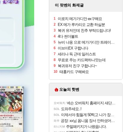
이 팟벤의 화제글
1
이로치 메가가디안 ex구해요
2
EX 메가 루카리오 교환 하실분
3
복귀 유저인데 친추 부탁드립니다!
4
4다 썬더볼트
5
뉴비 냐옹 으로 메가가디안 트레이드 구해요
6
이브이EX 구합니다
7
세리나 득 근데 일러스트
8
무료로 주는 카드팩하나깟는데
9
복귀유저 친구 구합니다~
10
태홍카드 구해봐요
오늘의 핫벤
넥슨 오버워치 홈페이지 새단장!!
오버워치
도와주세요..!
SOL
이제서야 힘들게 50찍고 나가 장궁 받았는데...
SOL
공장: xx님 옴니움 장서 안하셨어요?
와우
주말패키지가 나왔읍니다.
리니지M