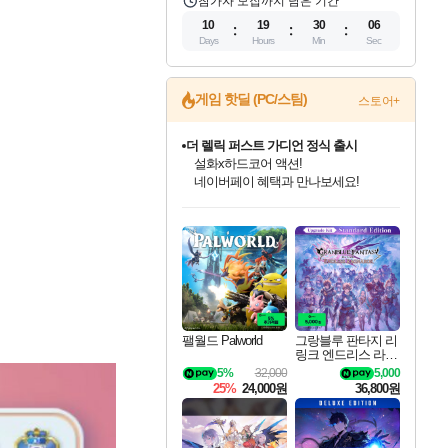
참가자 모집까지 남은 기간
10
19
30
04
Days
Hours
Min
Sec
게임 핫딜 (PC/스팀)
스토어+
더 렐릭 퍼스트 가디언 정식 출시
설화x하드코어 액션!
네이버페이 혜택과 만나보세요!
인벤게임즈 8월 특별 할인!
드래곤소드: 어웨이크닝 입점!
문명 7 특별 할인!
마블 투혼 파이팅 소울즈 정식출시!
귀무자: 검의 길 예약 판매 중!
비스트 오브 리인카네이션 정식 출시!
커세어 코브 출시 기념 할인!
베데스다 40주년 기념 할인 중!
캡콤 프렌차이즈 할인 진행 중!
캡콤 일부 상품 상시 할인
스타워즈 은하계 레이서
로블록스 기프트 카드 공식 입점
인기 퍼블리셔 모음!
스팀으로 만나는 드래곤소드!
조선&고려 DLC 출시 예정
마블 히어로 총 출동&화려한 격투!
10% 할인과
게임프릭 신작 IP
해적'섬'을 발전시키자!
베데스다의 명작들을
몬헌, 바하 등 인기 IP를
몬헌 와일즈 & 드래곤즈 도그마2
인벤게임즈에서 10% 추가 적립
Robux를 가장 안전하고
최대 90% 할인가를 만나보세요!
네이버혜택과 함께 만나보세요!
50%할인&추가 적립까지!
네이버 포인트 혜택까지!
이니&베니 혜택까지!
네이버 혜택가와 함께 예약하세요!
할인&네이버혜택으로 만나보세요!
40주년 프로모션으로 만나보세요!
할인가에 만나보세요!
일부 에디션 상시 할인!
혜택으로 예약 판매 중
편안하게 충전하세요
팰월드 Palworld
그랑블루 판타지 리
링크 엔드리스 라그
나로크 업그레이드
5%
32,000
5,000
킷 Granblue Fantasy
25%
24,000원
36,800원
Relink Endless Ragn
arok Upgrade Kit DL
C