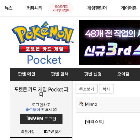
로스트아크
뉴스
커뮤니티
게임캘린더
게이머존
기대평 이벤트
팟벤 메인
팟벤 검색
팟벤 신청
오이갤
포켓몬 카드 게임 Pocket 파
주소보기
복사
티
Minno
로그인하고
출석보상
받으세요!
로그인
[덱리스트]
회원가입
ID/PW 찾기