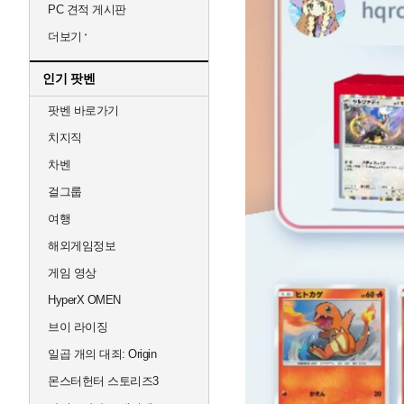
PC 견적 게시판
더보기
인기 팟벤
팟벤 바로가기
치지직
차벤
걸그룹
여행
해외게임정보
게임 영상
HyperX OMEN
브이 라이징
일곱 개의 대죄: Origin
몬스터헌터 스토리즈3