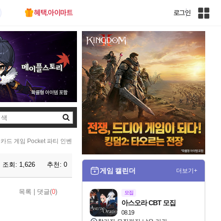
혜택.아이마트
로그인
인
벤
전
체
사
이
트
맵
검
색
카드 게임 Pocket 파티 인벤
조회:
1,626
추천:
0
게임 캘린더
더보기+
목록
|
댓글(
0
)
모집
아스오라 CBT 모집
08.19