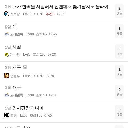
내가 반역을 저질러서 인벤에서 쫓겨날지도 몰라여
잡담
2
댓글
카토살
Lv.78
조회 93
추천 1
07-29
개
잡담
1
댓글
코레일톡
Lv.90
조회 85
07-29
사실
잡담
0
댓글
개나리
Lv.86
조회 105
07-28
개구
잡담
1
댓글
정불주
Lv.86
조회 90
07-28
개구
잡담
0
댓글
코레일톡
Lv.90
조회 93
07-28
임시팟장 아니네
잡담
0
댓글
흑형
Lv.86
조회 101
07-27