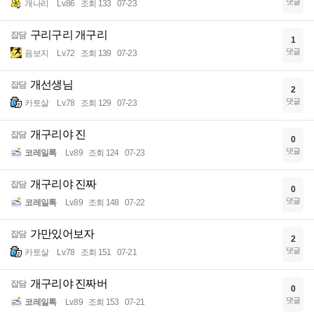
댓글
개나리
Lv.86
조회 133
07-23
구리구리 개구리
잡담
1
댓글
음보지
Lv.72
조회 139
07-23
개선생님
잡담
2
댓글
카토살
Lv.78
조회 129
07-23
개구리야 진
잡담
0
댓글
코레일톡
Lv.89
조회 124
07-23
개구리야 진짜
잡담
0
댓글
코레일톡
Lv.89
조회 148
07-22
가만있어보자
잡담
2
댓글
카토살
Lv.78
조회 151
07-21
개구리야 진짜버
잡담
0
댓글
코레일톡
Lv.89
조회 153
07-21