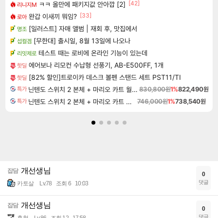
[42]
ㅋㅋ 올만에 패키지값 안아깝 [2]
리니지M
[33]
완갑 이새끼 뭐임?
로아
[일러스트] 자매 앨범 | 재회 후, 맛집에서
명조
[무한대] 출시일, 8월 13일에 나오나
섭컬겜
테스트 때는 로비에 온라인 기능이 있는데
리밋제로
에어보나 리모컨 수납형 선풍기, AB-E500FF, 1개
핫딜
[82% 할인]트로이카 데스크 볼펜 스탠드 세트 PST11/TI
핫딜
닌텐도 스위치 2 본체 + 마리오 카트 월드 + 슈퍼 마리오 파티 잼버리 닌텐도 스위치 2 에디션 + 잼버리 TV 번들
830,800원
1%
822,490원
특가
닌텐도 스위치 2 본체 + 마리오 카트 월드
746,000원
1%
738,540원
특가
개선생님
잡담
0
댓글
카토살
Lv.78
조회 6
10:03
개선생님
잡담
0
댓글
흑형
Lv.86
조회 12
17:58