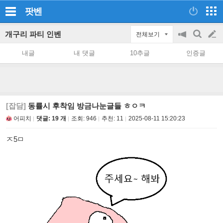
팟벤
개구리 파티 인벤
전체보기
공
검
글
지
색
내글
내 댓글
10추글
인증글
on/off
쓰
기
[잡담]
동률시 후착임 방금나눈글들 ㅎㅇㅋ
어피치
댓글: 19 개
조회:
946
추천:
11
2025-08-11 15:20:23
ㅈ5ㅁ