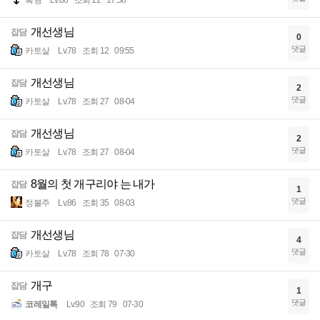
개선생님
잡담
0
댓글
카토살
Lv.78
조회 12
09:55
개선생님
잡담
2
댓글
카토살
Lv.78
조회 27
08-04
개선생님
잡담
2
댓글
카토살
Lv.78
조회 27
08-04
8월의 첫 개구리야 는 내가
잡담
1
댓글
정불주
Lv.86
조회 35
08-03
개선생님
잡담
4
댓글
카토살
Lv.78
조회 78
07-30
개구
잡담
1
댓글
코레일톡
Lv.90
조회 79
07-30