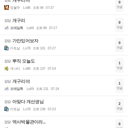
개구리야
잡담
0
댓글
정불주
Lv.86
조회 94
07-27
개구리
잡담
0
댓글
코레일톡
Lv.89
조회 99
07-27
가만있어보자
잡담
0
댓글
카토살
Lv.78
조회 101
07-27
뿌직 오늘도
잡담
1
댓글
개나리
Lv.86
조회 137
07-24
개구리야
잡담
1
댓글
코레일톡
Lv.89
조회 131
07-24
아맞다 개선생님
잡담
2
댓글
카토살
Lv.78
조회 139
07-23
역사박물관이라...
잡담
0