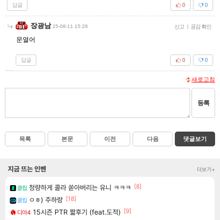
답글
0
0
장광남
25-08-11 15:28
신고
|
공감 확인
문열어
답글
0
0
새로고침
등록
목록
본문
이전
다음
댓글보기
지금 뜨는 인벤
더보기+
[8]
청량하게 콜라 쏟아버리는 유니 ㅋㅋㅋ
클립
[18]
ㅇㅎ) 주하랑
클립
[9]
15시즌 PTR 짧후기 (feat.도적)
디아4