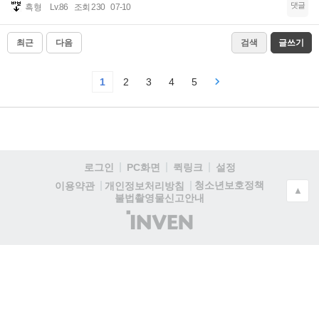
댓글
흑형
Lv.86
조회 230
07-10
최근
다음
검색
글쓰기
1
2
3
4
5
로그인
PC화면
퀵링크
설정
청소년보호정책
이용약관
개인정보처리방침
▲
불법촬영물신고안내
(주)
인
벤