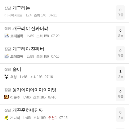
개구리는
잡담
0
댓글
이니복사2트
Lv.4
조회 140
07-21
개구리야 진짜버려
잡담
0
댓글
코레일톡
Lv.89
조회 158
07-20
개구리야 진짜버
잡담
0
댓글
코레일톡
Lv.89
조회 186
07-16
술이
잡담
1
댓글
흑형
Lv.86
조회 198
07-16
응기이이이이이이이잇
잡담
0
댓글
정불주
Lv.86
조회 185
07-16
개꾸준하네진짜
잡담
0
댓글
개나리
Lv.86
조회 199
추천 1
07-15