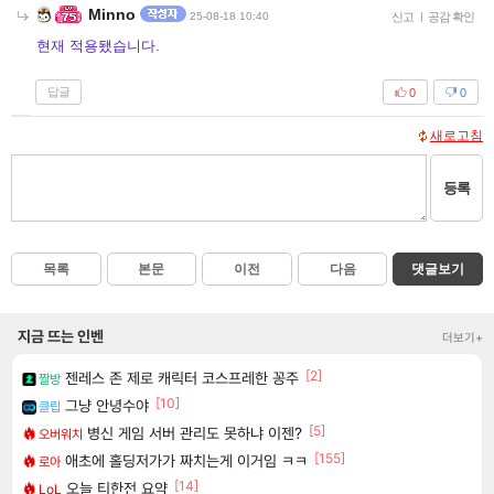
Minno
25-08-18 10:40
신고
|
공감 확인
현재 적용됐습니다.
답글
0
0
새로고침
등록
목록
본문
이전
다음
댓글보기
지금 뜨는 인벤
더보기+
[2]
젠레스 존 제로 캐릭터 코스프레한 꽁주
짤방
[10]
그냥 안녕수야
클립
[5]
병신 게임 서버 관리도 못하냐 이젠?
오버워치
[155]
애초에 홀딩저가가 짜치는게 이거임 ㅋㅋ
로아
[14]
오늘 티한전 요약
LoL