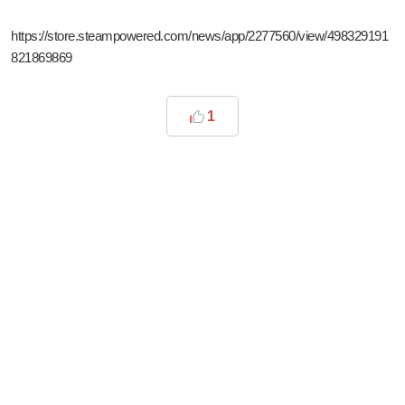
https://store.steampowered.com/news/app/2277560/view/498329191
821869869
1