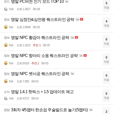
명말 PC버전 인기 모드 TOP 10
모드
5
댓글
Veil
조회 13927
08-08
명말 심정안&심언평 퀘스트라인 공략
정보
4
댓글
Nirr
조회 10608
08-05
명말 NPC 황검아 퀘스트라인 공략
정보
0
댓글
Nirr
조회 11822
추천 1
08-05
명말 NPC 항아리 소동 퀘스트라인 공략
정보
0
댓글
Nirr
조회 8919
추천 1
08-05
명말 NPC 뱃사공 퀘스트라인 공략
정보
0
댓글
Nirr
조회 7280
08-05
명말 1.4.1 핫픽스 + 1.5 업데이트 예고
소식
0
댓글
Veil
조회 4572
08-04
3회차 4/5챕터 한손검 주술빌드로 놀기(5챕터)
잡담
2