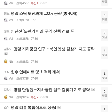
댓글
Veil
조회 4537
추천 1
07-31
명말 스팀 도전과제 100% 공략 (총 40개)
정보
0
댓글
Veil
조회 9160
07-31
영관전 '도관의 비밀' 구역 진행 경로
정보
0
댓글
Veil
조회 3878
07-30
명말 지하궁전 입구 ~ 북인 옛성 길찾기 지도 공략
길찾기
4
댓글
Nirr
조회 8823
07-30
향후 업데이트 및 최적화 계획
소식
1
댓글
Veil
조회 3728
07-30
명말 단청원 ~ 지하궁전 입구 길찾기 지도 공략
길찾기
0
댓글
Nirr
조회 9234
추천 2
07-30
명말 리뷰 복합적으로 상승!
소식
1