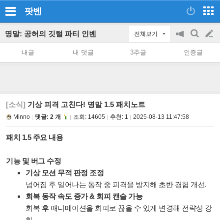
팟벤
명말: 공허의 깃털 파티 인벤
전체보기
공
검
글
지
색
내글
내 댓글
3추글
인증글
on/off
쓰
기
[소식]
기상 피격 고친다! 명말 1.5 패치노트
Minno
댓글: 2 개
조회:
14605
추천:
1
2025-08-13 11:47:58
패치 1.5 주요 내용
기능 및 버그 수정
기상 모션 무적 판정 조정
넘어짐 후 일어나는 동작 중 피격을 방지해 초반 경험 개선.
회복 동작 속도 증가 & 회피 캔슬 가능
회복 후 애니메이션을 회피로 끊을 수 있게 변경해 전략성 강
화.