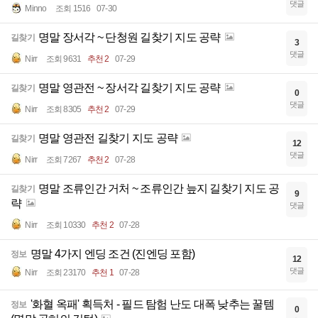
댓글
Minno
조회 1516
07-30
명말 장서각 ~ 단청원 길찾기 지도 공략
길찾기
3
댓글
Nirr
조회 9631
추천 2
07-29
명말 영관전 ~ 장서각 길찾기 지도 공략
길찾기
0
댓글
Nirr
조회 8305
추천 2
07-29
명말 영관전 길찾기 지도 공략
길찾기
12
댓글
Nirr
조회 7267
추천 2
07-28
명말 조류인간 거처 ~ 조류인간 늪지 길찾기 지도 공
길찾기
9
략
댓글
Nirr
조회 10330
추천 2
07-28
명말 4가지 엔딩 조건 (진엔딩 포함)
정보
12
댓글
Nirr
조회 23170
추천 1
07-28
'화혈 옥패' 획득처 - 필드 탐험 난도 대폭 낮추는 꿀템
정보
0