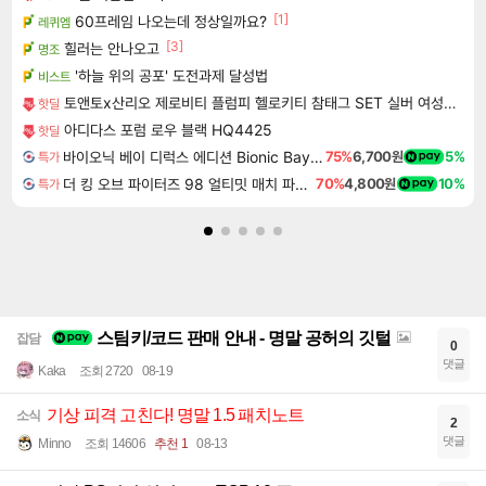
[1]
60프레임 나오는데 정상일까요?
레퀴엠
[3]
힐러는 안나오고
명조
'하늘 위의 공포' 도전과제 달성법
비스트
토앤토x산리오 제로비티 플럼피 헬로키티 참태그 SET 실버 여성용 쪼리
핫딜
아디다스 포럼 로우 블랙 HQ4425
핫딜
바이오닉 베이 디럭스 에디션 Bionic Bay Deluxe Edition
75%
6,700원
5%
특가
더 킹 오브 파이터즈 98 얼티밋 매치 파이널 에디션 THE KING OF FIGHTERS 98 ULTIMATE MATCH FINAL EDITION
70%
4,800원
10%
특가
스팀키/코드 판매 안내 - 명말 공허의 깃털
잡담
0
댓글
Kaka
조회 2720
08-19
기상 피격 고친다! 명말 1.5 패치노트
소식
2
댓글
Minno
조회 14606
추천 1
08-13