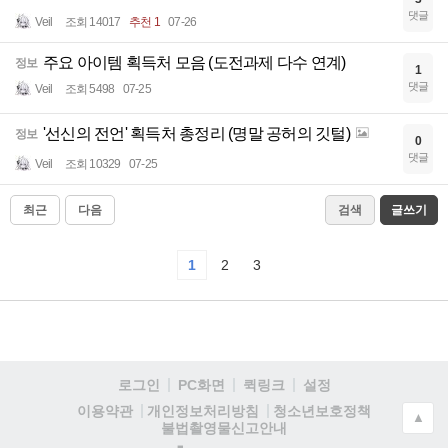
댓글
Veil
조회 14017
추천 1
07-26
주요 아이템 획득처 모음 (도전과제 다수 연계)
정보
1
댓글
Veil
조회 5498
07-25
'선신의 전언' 획득처 총정리 (명말 공허의 깃털)
정보
0
댓글
Veil
조회 10329
07-25
최근
다음
검색
글쓰기
1
2
3
로그인
PC화면
퀵링크
설정
청소년보호정책
이용약관
개인정보처리방침
▲
불법촬영물신고안내