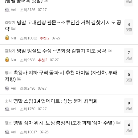
(명말 공허의 깃털)
댓글
Veil
조회 3136
07-27
명말 고대전장 관문 ~ 조류인간 거처 길찾기 지도 공
길찾기
4
략
댓글
Nirr
조회 10032
추천 2
07-27
명말 빙설보 주성 ~ 연회장 길찾기 지도 공략
길찾기
7
댓글
Nirr
조회 9588
추천 2
07-27
촉왕사 지하 구역 돌파 시 추천 아이템 (자산차, 부패
정보
0
저항)
댓글
Veil
조회 2496
07-27
명말 스팀 1.4 업데이트 : 성능 문제 최적화
소식
0
댓글
Veil
조회 1750
07-27
명말 심마 위치, 보상 총정리 (도전과제 '심마 주멸')
정보
4
댓글
Veil
조회 10017
07-26