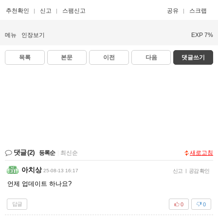
추천확인
신고
스팸신고
공유
스크랩
메뉴
인장보기
EXP 7%
목록
본문
이전
다음
댓글쓰기
댓글
(2)
등록순
|
최신순
새로고침
아치상
25-08-13 16:17
신고
|
공감 확인
언제 업데이트 하나요?
답글
0
0