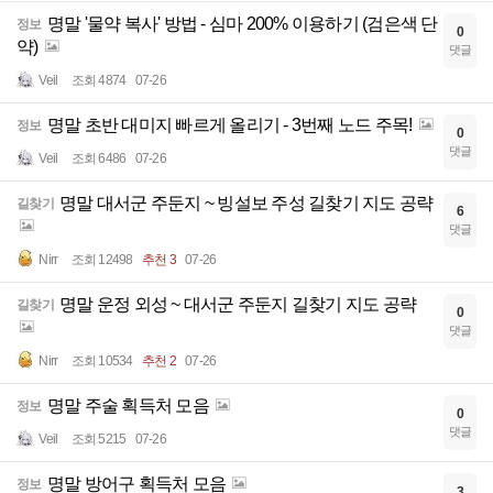
명말 '물약 복사' 방법 - 심마 200% 이용하기 (검은색 단
정보
0
약)
댓글
Veil
조회 4874
07-26
명말 초반 대미지 빠르게 올리기 - 3번째 노드 주목!
정보
0
댓글
Veil
조회 6486
07-26
명말 대서군 주둔지 ~ 빙설보 주성 길찾기 지도 공략
길찾기
6
댓글
Nirr
조회 12498
추천 3
07-26
명말 운정 외성 ~ 대서군 주둔지 길찾기 지도 공략
길찾기
0
댓글
Nirr
조회 10534
추천 2
07-26
명말 주술 획득처 모음
정보
0
댓글
Veil
조회 5215
07-26
명말 방어구 획득처 모음
정보
3