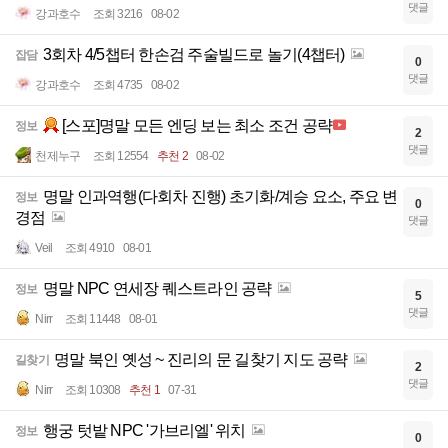
댓글
강과호수
조회 3216
08-02
3회차 4/5챕터 한손검 주술빌드로 놀기(4챕터)
잡담
0
댓글
강과호수
조회 4735
08-02
[스포]명말 모든 엔딩 보는 최소 조건 공략
정보
2
댓글
천제누구
조회 12554
추천 2
08-02
명말 인과역행(다회차 진행) 초기화/계승 요소, 주요 변
정보
0
경점
댓글
Veil
조회 4910
08-01
명말 NPC 연세장 퀘스트라인 공략
정보
5
댓글
Nirr
조회 11448
08-01
명말 북인 옛성 ~ 진리의 문 길찾기 지도 공략
길찾기
2
댓글
Nirr
조회 10308
추천 1
07-31
행궁 텃밭 NPC '가브리엘' 위치
정보
0