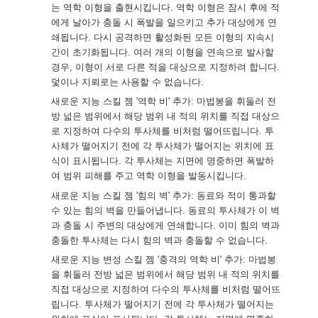
는 역학 이형을 출현시킵니다. 역학 이형은 잠시 후에 적
에게 날아가 충돌 시 폭발을 일으키고 추가 대상에게 연
쇄됩니다. 다시 공격하면 활성화된 모든 이형의 지속시
간이 초기화됩니다. 여러 개의 이형을 연속으로 발사할
경우, 이형이 서로 다른 적을 대상으로 지정하려 합니다.
덫이나 지뢰로는 사용할 수 없습니다.
새로운 지능 스킬 젬 '역학 비' 추가: 마법봉을 휘둘러 전
방 넓은 범위에서 해당 범위 내 적의 위치를 직접 대상으
로 지정하여 다수의 투사체를 비처럼 떨어뜨립니다. 투
사체가 떨어지기 전에 각 투사체가 떨어지는 위치에 표
식이 표시됩니다. 각 투사체는 지면에 명중하면 폭발하
여 범위 피해를 주고 역학 이형을 발동시킵니다.
새로운 지능 스킬 젬 '힘의 벽' 추가: 동료와 적이 통과할
수 있는 힘의 벽을 만들어냅니다. 동료의 투사체가 이 벽
과 충돌 시 주변의 대상에게 연쇄합니다. 이미 힘의 벽과
충돌한 투사체는 다시 힘의 벽과 충돌할 수 없습니다.
새로운 지능 변성 스킬 젬 '충격의 역학 비' 추가: 마법봉
을 휘둘러 전방 넓은 범위에서 해당 범위 내 적의 위치를
직접 대상으로 지정하여 다수의 투사체를 비처럼 떨어뜨
립니다. 투사체가 떨어지기 전에 각 투사체가 떨어지는