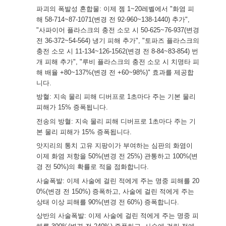
파괴의 폭발성 혼합물: 이제 젬 1~20레벨에서 "화염 피
해 58-714~87-1071(변경 전 92-960~138-1440) 추가",
"사파이어 플라스크의 충전 소모 시 50-625~76-937(변경
전 36-372~54-564) 냉기 피해 추가", "토파즈 플라스크의
충전 소모 시 11-134~126-1562(변경 전 8-84~83-854) 번
개 피해 추가", "루비 플라스크의 충전 소모 시 치명타 피
해 배율 +80~137%(변경 전 +60~98%)" 효과를 제공합
니다.
방혈: 지속 물리 피해 디버프로 1초마다 주는 기본 물리
피해가 15% 증폭됩니다.
전송의 방혈: 지속 물리 피해 디버프로 1초마다 주는 기
본 물리 피해가 15% 증폭됩니다.
앗지리의 통치 고유 지팡이가 부여하는 심판의 화염이
이제 화염 저항을 50%(변경 전 25%) 관통하고 100%(변
경 전 50%)의 확률로 적을 점화합니다.
사술폭발: 이제 사술에 걸린 적에게 주는 명중 피해를 20
0%(변경 전 150%) 증폭하고, 사술에 걸린 적에게 주는
상태 이상 피해를 90%(변경 전 60%) 증폭합니다.
상반의 사술폭발: 이제 사술에 걸린 적에게 주는 명중 피