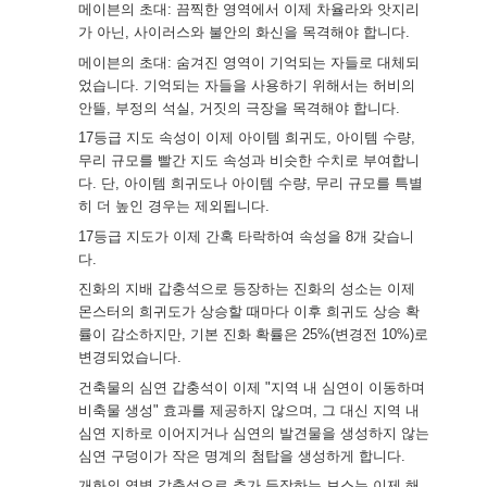
메이븐의 초대: 끔찍한 영역에서 이제 차율라와 앗지리
가 아닌, 사이러스와 불안의 화신을 목격해야 합니다.
메이븐의 초대: 숨겨진 영역이 기억되는 자들로 대체되
었습니다. 기억되는 자들을 사용하기 위해서는 허비의
안뜰, 부정의 석실, 거짓의 극장을 목격해야 합니다.
17등급 지도 속성이 이제 아이템 희귀도, 아이템 수량,
무리 규모를 빨간 지도 속성과 비슷한 수치로 부여합니
다. 단, 아이템 희귀도나 아이템 수량, 무리 규모를 특별
히 더 높인 경우는 제외됩니다.
17등급 지도가 이제 간혹 타락하여 속성을 8개 갖습니
다.
진화의 지배 갑충석으로 등장하는 진화의 성소는 이제
몬스터의 희귀도가 상승할 때마다 이후 희귀도 상승 확
률이 감소하지만, 기본 진화 확률은 25%(변경전 10%)로
변경되었습니다.
건축물의 심연 갑충석이 이제 "지역 내 심연이 이동하며
비축물 생성" 효과를 제공하지 않으며, 그 대신 지역 내
심연 지하로 이어지거나 심연의 발견물을 생성하지 않는
심연 구덩이가 작은 명계의 첨탑을 생성하게 합니다.
개화의 역병 갑충석으로 추가 등장하는 보스는 이제 해