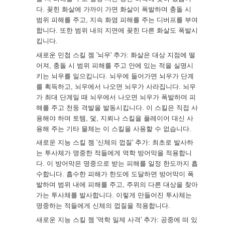
다. 꽂힌 화살에 가까이 가면 화살이 폭발하며 충돌 시
범위 피해를 주고, 지속 화염 피해를 주는 디버프를 부여
합니다. 또한 범위 내의 지면에 꽂힌 다른 화살도 폭발시
킵니다.
새로운 민첩 스킬 젬 '뇌우' 추가: 화살은 대상 지점에 떨
어져, 충돌 시 범위 피해를 주고 안에 있는 적을 실명시
키는 뇌우를 일으킵니다. 뇌우에 들어가면 뇌우가 단계
를 획득하고, 뇌우에서 나오면 뇌우가 사라집니다. 뇌우
가 최대 단계일 때 뇌우에서 나오면 뇌우가 폭발하며 피
해를 주고 천둥 격발을 발동시킵니다. 이 스킬은 직접 사
용해야 하며 토템, 덫, 지뢰나 스킬을 플레이어 대신 사
용해 주는 기타 물체는 이 스킬을 사용할 수 없습니다.
새로운 지능 스킬 젬 '신체의 껍질' 추가: 최초로 발사하
는 투사체가 명중한 적들에게 역학 방어막을 적용합니
다. 이 방어막은 명중으로 받는 피해를 일정 한도까지 흡
수합니다. 흡수한 피해가 한도에 도달하면 방어막이 폭
발하며 범위 내에 피해를 주고, 주위의 다른 대상을 찾아
가는 투사체를 발사합니다. 이렇게 만들어진 투사체는
명중하는 적들에게 신체의 껍질을 적용합니다.
새로운 지능 스킬 젬 '역학 일제 사격' 추가: 공중에 떠 있