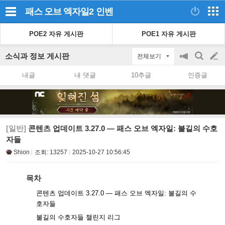
패스 오브 엑자일2
인벤
POE2 자유 게시판
POE1 자유 게시판
소식과 정보 게시판
전체보기
공
검
글
지
색
내글
내 댓글
10추글
인증글
on/off
쓰
기
[일반]
콘텐츠 업데이트 3.27.0 — 패스 오브 엑자일: 불길의 수호
자들
Shion
조회:
13257
2025-10-27 10:56:45
목차
콘텐츠 업데이트 3.27.0 — 패스 오브 엑자일: 불길의 수
호자들
불길의 수호자들 챌린지 리그