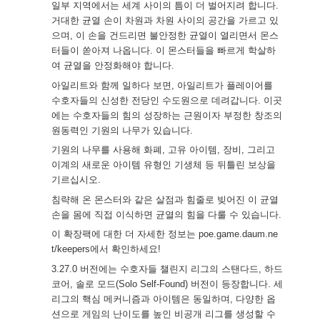
일부 지역에서는 세계 사이의 틈이 더 벌어지려 합니다.
거대한 균열 손이 차원과 차원 사이의 공간을 가르고 있
으며, 이 손을 건드리면 불안정한 균열이 열리면서 몬스
터들이 쏟아져 나옵니다. 이 몬스터들을 빠르게 학살하
여 균열을 안정화해야 합니다.
아일리트와 함께 일하다 보면, 아일리트가 플레이어를
수호자들의 신성한 전당인 수도원으로 데려갑니다. 이곳
에는 수호자들의 힘의 성장하는 근원이자 부정한 창조의
원동력인 기원의 나무가 있습니다.
기원의 나무를 사용해 화폐, 고유 아이템, 장비, 그리고
이계의 새로운 아이템 유형인 기생체 등 뒤틀린 보상을
기르십시오.
침략해 온 몬스터와 같은 살점과 힘줄로 빚어진 이 균열
손을 몸에 직접 이식하면 균열의 힘을 다룰 수 있습니다.
이 확장팩에 대한 더 자세한 정보는
poe.game.daum.ne
t/keepers
에서 확인하세요!
3.27.0 버전에는 수호자들 챌린지 리그의 스탠다드, 하드
코어, 솔로 모드(Solo Self-Found) 버전이 등장합니다. 세
리그의 핵심 메커니즘과 아이템은 동일하며, 다양한 옵
션으로 게임의 난이도를 높인 비공개 리그를 생성할 수