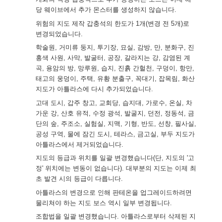
당 웨이브에서 추가 몬스터를 생성하지 않습니다.
위험의 지도 제작 갑충석의 한도가 1개(변경 전 5개)로
변경되었습니다.
학술원, 거미류 둥지, 투기장, 묘실, 감방, 만, 분화구, 진
홍색 사원, 사막, 발굴터, 공장, 갈라지는 강, 감염된 계
곡, 용암의 방, 망루원, 습지, 진흙 간헐천, 구덩이, 항만,
태고의 웅덩이, 주택, 유황 분출구, 꼭대기, 잡목림, 화산
지도가 아틀라스에 다시 추가되었습니다.
고대 도시, 갑주 창고, 교회당, 습지대, 가로수, 온실, 차
가운 강, 산호 유적, 수정 광석, 발굴지, 던전, 정동석, 금
단의 숲, 주조소, 실험실, 지맥, 기형, 반도, 선창, 필사실,
공성 구역, 물에 잠긴 도시, 테라스, 금고실, 부두 지도가
아틀라스에서 제거되었습니다.
지도의 등급과 위치를 일괄 변경했습니다(단, 지도의 '고
정' 위치에는 변동이 없습니다). 대부분의 지도는 이제 최
초 발견 시의 등급이 다릅니다.
아틀라스의 변경으로 인해 판테온을 업그레이드하려면
물리쳐야 하는 지도 보스 역시 일부 변경됩니다.
조합법을 일괄 변경했습니다. 아틀라스로부터 삭제된 지