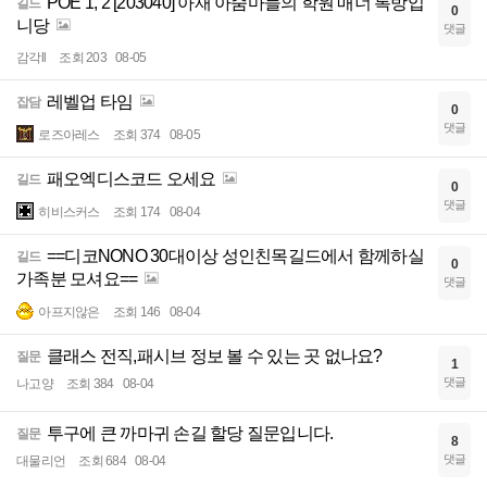
POE 1, 2 [203040] 아재 아줌마들의 학원 매너 톡방입
길드
0
니당
댓글
감각ll
조회 203
08-05
레벨업 타임
잡담
0
댓글
로즈아레스
조회 374
08-05
패오엑디스코드 오세요
길드
0
댓글
히비스커스
조회 174
08-04
==디코NONO 30대이상 성인친목길드에서 함께하실
길드
0
가족분 모셔요==
댓글
아프지않은
조회 146
08-04
클래스 전직,패시브 정보 볼 수 있는 곳 없나요?
질문
1
댓글
나고양
조회 384
08-04
투구에 큰 까마귀 손길 할당 질문입니다.
질문
8
댓글
대물리언
조회 684
08-04