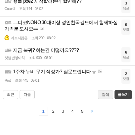
형들 poe2 시작할려는데 할만해??
잡담
3
댓글
Crees1
조회 744
08-02
==디코NONO 30대이상 성인친목길드에서 함께하실
길드
0
가족분 모셔요==
댓글
아프지않은
조회 200
08-02
지금 복귀? 하는건 어떯까요????
질문
6
댓글
샛별반양아치
조회 930
08-01
1주차 뉴비 무기 적정가? 질문드립니다 ㅠ
잡담
2
댓글
속섭
조회 445
08-01
최근
다음
검색
글쓰기
1
2
3
4
5