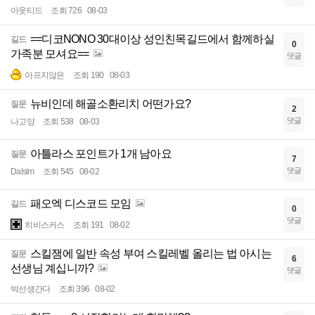
아웃티드
조회 726
08-03
==디코NONO 30대이상 성인친목길드에서 함께하실
길드
0
가족분 모셔요==
댓글
아프지않은
조회 190
08-03
뉴비인데 해골소환리치 어떤가요?
질문
2
댓글
나고양
조회 538
08-03
아틀라스 포인트가 1개 남아요
질문
7
댓글
Dalsim
조회 545
08-02
패오엑 디스코드 모임
길드
0
댓글
히비스커스
조회 191
08-02
스킬잼에 일반 속성 부여 스킬레벨 올리는 법 아시는
질문
6
선생님 계십니까?
댓글
박선생간다
조회 396
08-02