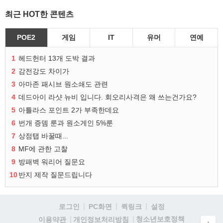
최근 HOT한 콘텐츠
POE2
게임
IT
유머
연예
1
헤드헌터 13개 도박 결과
2
감전강도 차이가
3
아마존 패시브 원소쇄도 관련
4
데드아이 라샷 뉴비 입니다. 회오리사격은 왜 쓰는건가요?
5
아틀라스 포인트 2가 부족한데요
6
번개 증뎀 룬과 원소게인 5%룬
7
상점탭 바꿀때...
8
MF에 관한 고찰
9
방패벽 워리어 질문요
10
반지 제작 질문드립니다
로그인
PC화면
퀵링크
설정
청소년보호정책
이용약관
개인정보처리방침
▲