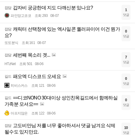
갑자비 궁긍한데 지도 다깨신분 있나요?
잡담
1
댓글
파인망고코코
조회 293
08-07
캐릭터 선택창에 있는 엑사일콘 퀄러파이어 이건 뭔가
잡담
0
요?
댓글
또또분식
조회 161
08-07
세번째 목소리 겟...
잡담
7
댓글
HTzNet
조회 501
08-06
패오엑 디스코드 오세요
길드
0
댓글
히비스커스
조회 121
08-06
==디코NONO 30대이상 성인친목길드에서 함께하실
길드
0
가족분 모셔요==
댓글
아프지않은
조회 122
08-06
고도비만님 저를 너무 좋아하셔서 댓글 남겨요 삭제
잡담
10
될수도 있지만요.
댓글