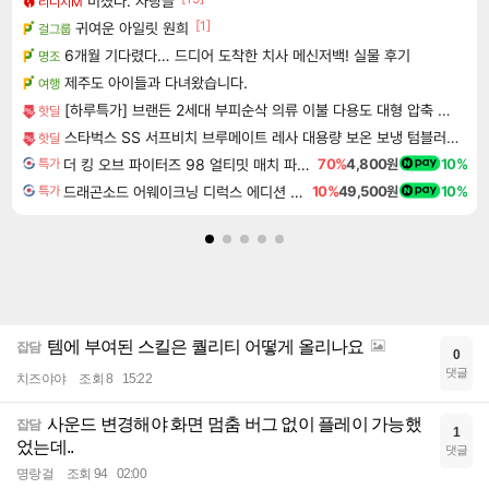
미쳤다. 자랑글
리니지M
[1]
귀여운 아일릿 원희
걸그룹
6개월 기다렸다… 드디어 도착한 치사 메신저백! 실물 후기
명조
제주도 아이들과 다녀왔습니다.
여행
[하루특가] 브랜든 2세대 부피순삭 의류 이불 다용도 대형 압축 파우치 2매세트
핫딜
스타벅스 SS 서프비치 브루메이트 레사 대용량 보온 보냉 텀블러 콜드컵 887ml
핫딜
더 킹 오브 파이터즈 98 얼티밋 매치 파이널 에디션 THE KING OF FIGHTERS 98 ULTIMATE MATCH FINAL EDITION
70%
4,800원
10%
특가
드래곤소드 어웨이크닝 디럭스 에디션 DragonSword Awakening Deluxe Edition
10%
49,500원
10%
특가
템에 부여된 스킬은 퀄리티 어떻게 올리나요
잡담
0
댓글
치즈야야
조회 8
15:22
사운드 변경해야 화면 멈춤 버그 없이 플레이 가능했
잡담
1
었는데..
댓글
명랑걸
조회 94
02:00