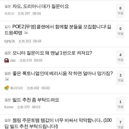
자도, 도리아니 대가 질문이요
질문
0
댓글
르르슈
조회 297
08-04
POE2 [무명] 클랜에서 함께할 분들을 모집합니다! 길
길드
0
드원40명
댓글
lighty2k
조회 163
08-04
모니터 질문이요 왜 맨날 1번으로 켜져요?
질문
4
댓글
xtac
조회 374
08-03
좋은 록토니얼인데 베리시움 작 하면 얼마나 망가짐?
질문
3
댓글
흑리아리
조회 492
08-03
빌드 추천 좀 부탁드려요
질문
1
댓글
fxzone
조회 370
08-03
젬링 주문토템 템값이 너무 비싸서 막막합니다.. (100
질문
7
딥 빌드 추천 부탁드립니다!)
댓글