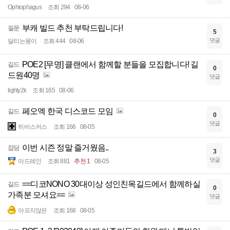
Ophiophagus
조회 294
08-06
부캐 빌드 추천 부탁드립니다!
질문
5
댓글
달리는몽이
조회 444
08-06
POE2 [무명] 클랜에서 함께할 분들을 모집합니다! 길
길드
0
드원40명
댓글
lighty2k
조회 165
08-06
페오엑 한국 디스코드 모임
길드
0
댓글
히비스커스
조회 166
08-05
이번 시즌 정말 즐거웠음..
잡담
3
댓글
아드레인
조회 881
추천 1
08-05
==디코NONO 30대이상 성인친목길드에서 함께하실
길드
0
가족분 모셔요==
댓글
아프지않은
조회 168
08-05