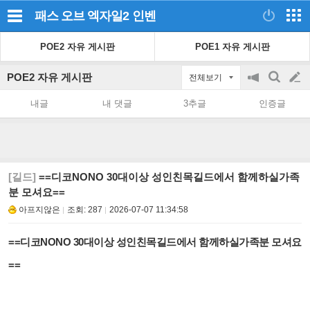
패스 오브 엑자일2
인벤
POE2 자유 게시판
POE1 자유 게시판
POE2 자유 게시판
전체보기
공
검
글
지
색
내글
내 댓글
3추글
인증글
on/off
쓰
기
[길드]
==디코NONO 30대이상 성인친목길드에서 함께하실가족
분 모셔요==
아프지않은
조회:
287
2026-07-07 11:34:58
==디코NONO 30대이상 성인친목길드에서 함께하실가족분 모셔요
==