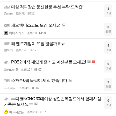
마샬 격파장법 문신한룬 추천 부탁 드려요!!
잡담
1
댓글
Dalsim
조회 85
20:52
패오엑디스코드 모임 오세요
길드
0
댓글
히비스커스
조회 58
14:28
왜 엔드게임이 뜨질 않을까요ㅠ
질문
4
댓글
향하라
조회 196
14:17
POE2 아직 재밌게 즐기고 계신분들 오세요!
길드
0
댓글
Unknown5
조회 154
08-07
소환수6랩 목걸이 제작 했습니다
자랑
3
댓글
프리더다
조회 360
08-07
==디코NONO 30대이상 성인친목길드에서 함께하실
길드
0
가족분 모셔요==
댓글
아프지않은
조회 83
08-07