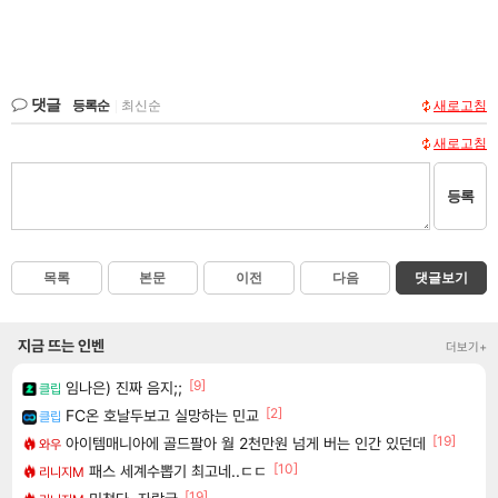
댓글
등록순
|
최신순
새로고침
새로고침
등록
목록
본문
이전
다음
댓글보기
지금 뜨는 인벤
더보기+
[9]
임나은) 진짜 음지;;
클립
[2]
FC온 호날두보고 실망하는 민교
클립
[19]
아이템매니아에 골드팔아 월 2천만원 넘게 버는 인간 있던데
와우
[10]
패스 세계수뽑기 최고네..ㄷㄷ
리니지M
[19]