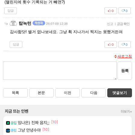
(챌린지에 횟수 기록되는 거 빼면?)
답글
0
0
탑녹턴
26-07-09 12:36
신고
|
공감 확인
감사함닷! 별거 없나보네요. 그냥 휙 지나가서 찍지는 못했거든여
답글
0
0
새로고침
등록
목록
본문
이전
다음
댓글보기
지금 뜨는 인벤
더보기+
[10]
임나은) 진짜 음지;;
클립
[10]
그냥 안녕수야
클립