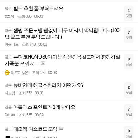
빌드 추천 좀 부탁드려요
질문
1
댓글
fxzone
조회 380
08-03
젬링 주문토템 템값이 너무 비싸서 막막합니다.. (100
질문
7
딥 빌드 추천 부탁드립니다!)
댓글
아웃티드
조회 740
08-03
==디코NONO 30대이상 성인친목길드에서 함께하실
길드
0
가족분 모셔요==
댓글
아프지않은
조회 190
08-03
뉴비인데 해골소환리치 어떤가요?
질문
2
댓글
나고양
조회 552
08-03
아틀라스 포인트가 1개 남아요
질문
7
댓글
Dalsim
조회 555
08-02
패오엑 디스코드 모임
길드
0
댓글