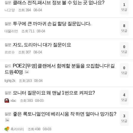
클래스 전직,패시브 정보 볼 수 있는 곳 없나요?
질문
1
댓글
나고양
조회 394
08-04
투구에 큰 까마귀 손길 할당 질문입니다.
질문
8
댓글
대물리언
조회 711
08-04
자도, 도리아니 대가 질문이요
질문
0
댓글
르르슈
조회 307
08-04
POE2 [무명] 클랜에서 함께할 분들을 모집합니다! 길
길드
0
드원40명
댓글
lighty2k
조회 163
08-04
모니터 질문이요 왜 맨날 1번으로 켜져요?
질문
4
댓글
xtac
조회 383
08-03
좋은 록토니얼인데 베리시움 작 하면 얼마나 망가짐?
질문
3
댓글
흑리아리
조회 498
08-03