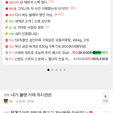
[15]
강 재련석 스펙 떴다
검은사막
[85]
그러니까 저 사건 이해했는데 이거지?
메이플
[57]
다시 봐도 올해의 명언 아님...?
로아
세계관 소개 | 소명 상인회
명조
[1]
귀여운 아일릿 원희
걸그룹
내차 인증합니당~
차벤
50%할인 삼진어묵 가득담은 모둠어묵탕, 484g, 2개
핫딜
부산 금강 육개장 630g 5팩 (16,900원/네멤무료)
핫딜
스테퍼 레트로 초능력 추리 퀘스트 Staffer Retro A Supernatural Mystery Quest
10%
28,800원
10%
특가
닌텐도 스위치 2 본체 + 젤다의 전설 티어스 오브 더 킹덤 닌텐도 스위치 2 에디션 + 젤다의 전설 브레스 오브 더 와일드 닌텐도 스위치 2 에디션 번들
817,600원
1%
809,420원
특가
내가 볼땐 거래 게시판은
잡담
0
댓글
Zla
조회 20
20:42
POE2 아직 재밌게 즐기고 계신분들 오세요!
길드