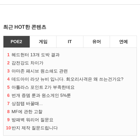
최근 HOT한 콘텐츠
POE2
게임
IT
유머
연예
1
헤드헌터 13개 도박 결과
2
감전강도 차이가
3
아마존 패시브 원소쇄도 관련
4
데드아이 라샷 뉴비 입니다. 회오리사격은 왜 쓰는건가요?
5
아틀라스 포인트 2가 부족한데요
6
번개 증뎀 룬과 원소게인 5%룬
7
상점탭 바꿀때...
8
MF에 관한 고찰
9
방패벽 워리어 질문요
10
반지 제작 질문드립니다