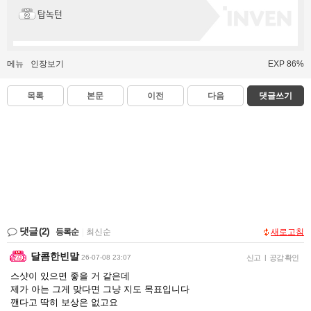
탑녹턴
메뉴
인장보기
EXP 86%
목록
본문
이전
다음
댓글쓰기
댓글
(2)
등록순
|
최신순
새로고침
달콤한빈말
26-07-08 23:07
신고
|
공감 확인
스샷이 있으면 좋을 거 같은데
제가 아는 그게 맞다면 그냥 지도 목표입니다
깬다고 딱히 보상은 없고요