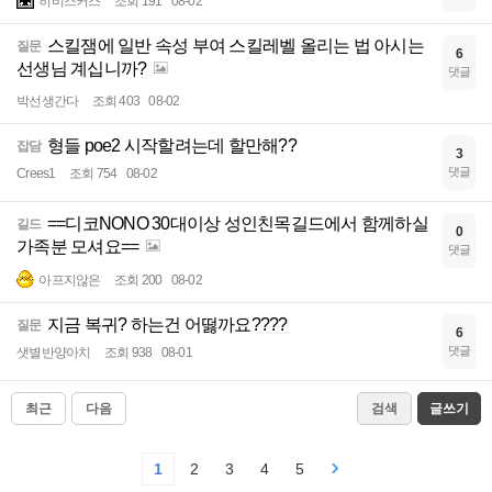
히비스커스
조회 191
08-02
스킬잼에 일반 속성 부여 스킬레벨 올리는 법 아시는
질문
6
선생님 계십니까?
댓글
박선생간다
조회 403
08-02
형들 poe2 시작할려는데 할만해??
잡담
3
댓글
Crees1
조회 754
08-02
==디코NONO 30대이상 성인친목길드에서 함께하실
길드
0
가족분 모셔요==
댓글
아프지않은
조회 200
08-02
지금 복귀? 하는건 어떯까요????
질문
6
댓글
샛별반양아치
조회 938
08-01
최근
다음
검색
글쓰기
1
2
3
4
5