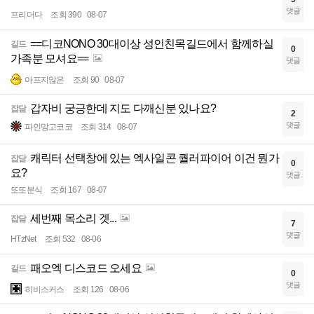
댓글
프리더다
조회 390
08-07
==디코NONO 30대이상 성인친목길드에서 함께하실
길드
0
가족분 모셔요==
댓글
아프지않은
조회 90
08-07
갑자비 궁긍한데 지도 다깨신분 있나요?
잡담
2
댓글
파인망고코코
조회 314
08-07
캐릭터 선택창에 있는 엑사일콘 퀄러파이어 이건 뭔가
잡담
0
요?
댓글
또또분식
조회 167
08-07
세번째 목소리 겟...
잡담
7
댓글
HTzNet
조회 532
08-06
패오엑 디스코드 오세요
길드
0
댓글
히비스커스
조회 126
08-06