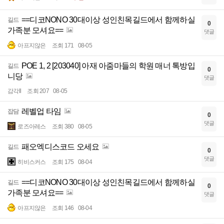
==디코NONO 30대이상 성인친목길드에서 함께하실
길드
0
가족분 모셔요==
댓글
아프지않은
조회 171
08-05
POE 1, 2 [203040] 아재 아줌마들의 학원 매너 톡방입
길드
0
니당
댓글
감각ll
조회 207
08-05
레벨업 타임
잡담
0
댓글
로즈아레스
조회 380
08-05
패오엑디스코드 오세요
길드
0
댓글
히비스커스
조회 175
08-04
==디코NONO 30대이상 성인친목길드에서 함께하실
길드
0
가족분 모셔요==
댓글
아프지않은
조회 146
08-04