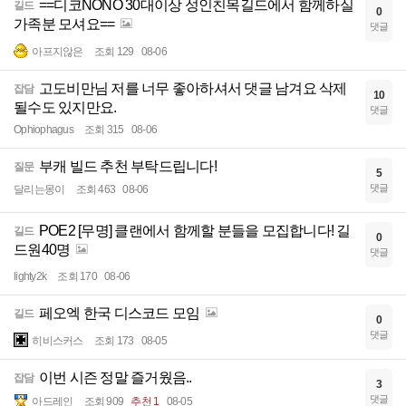
==디코NONO 30대이상 성인친목길드에서 함께하실
길드
0
가족분 모셔요==
댓글
아프지않은
조회 129
08-06
고도비만님 저를 너무 좋아하셔서 댓글 남겨요 삭제
잡담
10
될수도 있지만요.
댓글
Ophiophagus
조회 315
08-06
부캐 빌드 추천 부탁드립니다!
질문
5
댓글
달리는몽이
조회 463
08-06
POE2 [무명] 클랜에서 함께할 분들을 모집합니다! 길
길드
0
드원40명
댓글
lighty2k
조회 170
08-06
페오엑 한국 디스코드 모임
길드
0
댓글
히비스커스
조회 173
08-05
이번 시즌 정말 즐거웠음..
잡담
3
댓글
아드레인
조회 909
추천 1
08-05