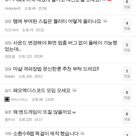
0
댓글
Unknown5
조회 46
15:58
템에 부여된 스킬은 퀄리티 어떻게 올리나요
잡담
4
댓글
치즈야야
조회 74
15:22
사운드 변경해야 화면 멈춤 버그 없이 플레이 가능했
잡담
1
었는데..
댓글
명랑걸
조회 115
02:00
마샬 격파장법 문신한룬 추천 부탁 드려요!!
잡담
1
댓글
Dalsim
조회 100
20:52
패오엑디스코드 모임 오세요
길드
0
댓글
히비스커스
조회 68
14:28
왜 엔드게임이 뜨질 않을까요ㅠ
질문
6
댓글
향하라
조회 225
14:17
소환수6랩 목걸이 제작 했습니다
자랑
3