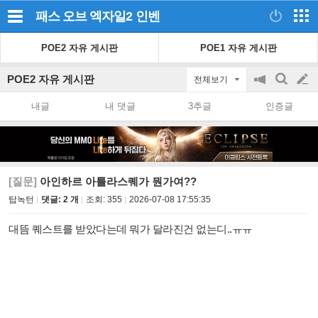
패스 오브 엑자일2
인벤
POE2 자유 게시판
POE1 자유 게시판
POE2 자유 게시판
전체보기
공
검
글
지
색
내글
내 댓글
3추글
인증글
on/off
쓰
기
[질문]
아인하르 아틀라스퀘가 뭔가여??
탑녹턴
댓글: 2 개
조회:
355
2026-07-08 17:55:35
대뜸 퀘스트를 받았다는데 뭐가 달라진건 없는디..ㅠㅠ