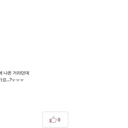
에 나온 거라던데
가요...?ㅜㅜㅜ
0