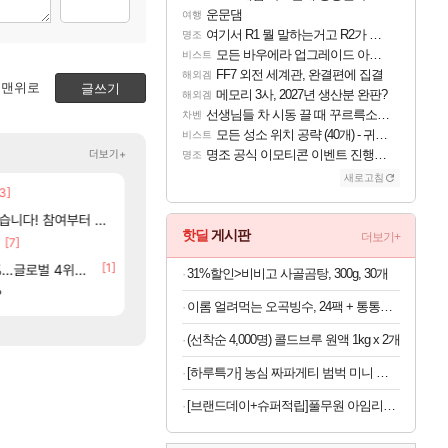
운문댐
여행
여기서 R1 뭘 말하는거고 R2가 뭘말하는걸까요?
명조
모든 바우에라 업그레이드 아이템 획득 위치 공략 (89개)
비스트
FF7 외전 세계관, 완결편에 집결
해외겜
맨위로
글쓰기
메모리 3사, 2027년 생산분 완판?
해외겜
선생님들 차 시동 끌 때 꾸르륵소리나는데
차벤
모든 성소 위치 공략 (40개) - 귀환한 영혼 도전과제
비스트
더보기+
명조 공식 이모티콘 이벤트 진행해봤습니다! 참여부터 추첨까지????
명조
새로고침
3]
[18]
02년생 헬스녀 레깅스핏 ㄷㄷ
아사쿠라 마이 성우 정보 및 주요 필모
아스오라
FCO
여부터 추첨까지????
베라서버 1위길드 내 대규모 인원이탈종용 추정
아스오라 성우 정보 및 출연작 모음
아스오라
메이플
핫딜
게시판
더보기+
[7]
[9]
[6]
라고 ????
모든 성소 위치 공략 (40개) - 귀환한 영혼
이유나 2D 일러스트 올라왔었네
비스트
오버워치
[84]
[1]
[117]
글로벌 4위로 부상
씨발 컬프프 클릭 미스낫네
아키츠 아키나 성우 정보 및 주요 필모
아스오라
메이플
31%할인>비비고 사골곰탕, 300g, 30개
[135]
?
파리바게트 본사에서 연락왔음
프롤로그 테스트를 마치고.. (feat. 리아)
리밋제로
메이플
이롬 얼려먹는 오곡빙수, 24팩 + 통통단팥 4캔, 1세트
(선착순 4,000명) 콜드브루 원액 1kg x 2개
[하루특가] 농심 짜파게티 범벅 미니 컵라면 70g, 12개
[브랜드데이+슈퍼적립]풀무원 아임리얼100 고농축주스 120ml 24팩, 블루베리 외 4종