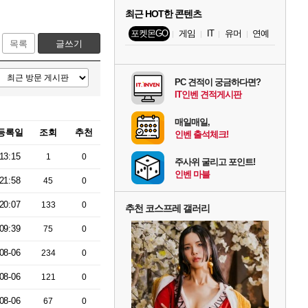
최근 HOT한 콘텐츠
포켓몬GO
게임
IT
유머
연예
목록
글쓰기
PC 견적이 궁금하다면?
IT인벤 견적게시판
매일매일,
등록일
조회
추천
인벤 출석체크!
13:15
1
0
주사위 굴리고 포인트!
인벤 마블
21:58
45
0
20:07
133
0
추천 코스프레 갤러리
09:39
75
0
08-06
234
0
08-06
121
0
08-06
67
0