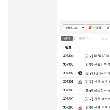
이
트
시
흥
더
클
인증글
래
스
평
전체
친구
제외
잡담
택
고
번호
덕
수
307304
[친구]
8160 621
자
인
307303
[친구]
선물친구 구해
풍
경
307302
[친구]
(신규&복귀)
채
백
307301
[친구]
신규 복귀 
석
307300
시
[친구]
선물친구 구합니다
그
307299
[친구]
친추 해주세요
니
처
307298
[친구]
신규 복귀 
자