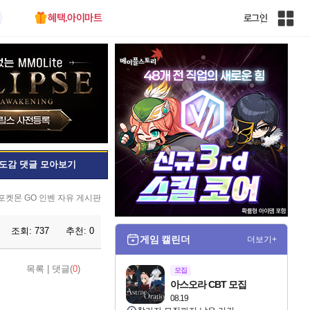
혜택.아이마트
로그인
인
벤
전
체
사
이
트
맵
도감 댓글 모아보기
포켓몬 GO 인벤 자유 게시판
조회:
737
추천:
0
게임 캘린더
더보기+
목록
|
댓글(
0
)
모집
아스오라 CBT 모집
08.19