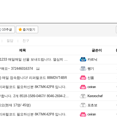
10추글
즐겨찾기
질답
친구
제목
글쓴이
4 1233 매일매일 선물 보내드립니다. 열심히 할께요.
카르닉
요~ 372446016374
쌩기
 매일 접속합니다! 리퍼럴코드 88MDVT4BR
신품
리퍼럴코드 필요하신분 8KTMK42P8 입니다.
ceiran
. 2개 8518-1589-0467// 8046-2694-2698
Kerorochef
(현재 17명/ 45명)
포초보
리퍼럴코드 필요하신분 8KTMK42P8 입니다.
ceiran