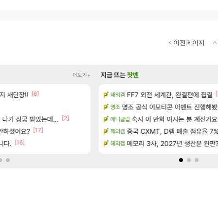
이전페이지
지금 뜨는
팟벤
더보기+
[1]
[6]
[16]
[
을
지 새단장!!
FF7 외전 세계관, 완결편에 집결
아떨린다 한시간후면
해외겜
리니지M
[5]
아이템 획득 위치 공략 (89개)
명조 공식 이모티콘 이벤트 진행해봤습니다! 참
대충 연구소요약
명조
검은사막
[2]
나가 장궁 받았는데...
정보 및 주요 필모
혹시 이 만화 아시는 분 계신가요
풍풍풍 군왕주차가 씹이득 가성비
애니클립
검은사막
[17]
 안하셨어요?
 예고편 공개 예정
중국 CXMT, D램 매출 점유율 7%…
현재 나무위키 실검 1위인 김규원
해외겜
메이플
[16]
[48]
략 (30개) - 방랑 결투가
니다.
메모리 3사, 2027년 생산분 완판
ㅇㅂ)진짜 개웃기네 ㅋㅋ
해외겜
메이플