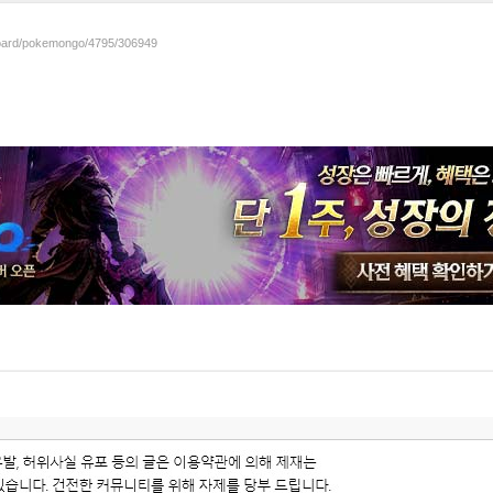
/board/pokemongo/4795/306949