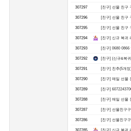
이
307297
[친구]
선물 친구 구해
평
택
307296
[친구]
선물 친구 구해
브
레
307295
[친구]
선물 친구 구해
인
시
307294
[친구]
신규 복귀 
티
푸
307293
[친구]
0680 086
르
지
307292
[친구]
(신규&복귀)
오
모
307291
[친구]
친추(5개정)
델
하
307290
[친구]
매일 선물 친
우
스
307289
[친구]
6072243
양
주
307288
[친구]
매일 선물 
옥
정
307287
[친구]
선물친구구해요
파
티
307286
[친구]
선물친구구해요
오
포
307285
[친구]
신규 복귀 