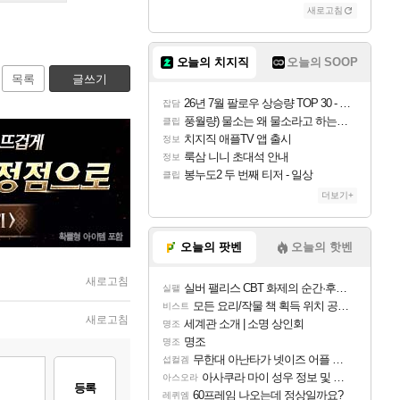
새로고침
오늘의 치지직
오늘의 SOOP
목록
글쓰기
26년 7월 팔로우 상승량 TOP 30 - 월간 치지직
잡담
풍월량) 물소는 왜 물소라고 하는거야? 아! 그만 ㅋㅋ
클립
치지직 애플TV 앱 출시
정보
룩삼 니니 초대석 안내
정보
봉누도2 두 번째 티저 - 일상
클립
더보기+
오늘의 팟벤
오늘의 핫벤
새로고침
실버 팰리스 CBT 화제의 순간·후기 모음
실팰
모든 요리/작물 책 획득 위치 공략 (36개) - 미식가 도전과제
비스트
새로고침
세계관 소개 | 소명 상인회
명조
명조
명조
무한대 아난타가 넷이즈 어플 달력에 일정 등록
섭컬겜
아사쿠라 마이 성우 정보 및 주요 필모
아스오라
등록
60프레임 나오는데 정상일까요?
레퀴엠