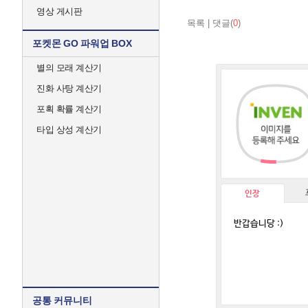
영상 게시판
목록
|
댓글(
0
)
포켓몬 GO 파워업 BOX
별의 모래 계산기
진화 사탕 계산기
포획 확률 계산기
타입 상성 계산기
인장
반갑습니당 :)
아
산
탕
정
자
공통 커뮤니티