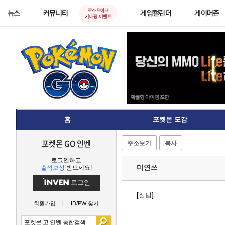
로스트아크
뉴스
커뮤니티
게임캘린더
게이머존
기대평 이벤트
홈
포켓몬 도감
포켓몬 GO 인벤
주소보기
복사
로그인하고
미연쓰
출석보상
받으세요!
로그인
[질답]
회원가입
ID/PW 찾기