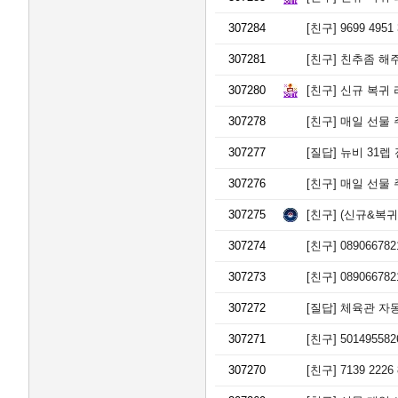
레
인
307284
[친구]
9699 495
하
대
307281
[친구]
친추좀 해주
역
307280
수
[친구]
신규 복귀 
자
307278
[친구]
매일 선물 주고
인
로
307277
[질답]
뉴비 31렙
이
센
307276
[친구]
매일 선물 주
트
안
307275
[친구]
(신규&복귀)
성
벽
307274
[친구]
0890667
산
블
307273
[친구]
0890667
루
밍
307272
[질답]
체육관 자동
시
그
307271
[친구]
5014955
니
처
307270
[친구]
7139 2226 
4
7