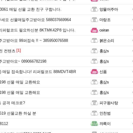
1 3061 매일 선물 교환 친구 구합니다.
앙물어주마
세요 선물매일주고받아요 588037669964
마랑조
리퍼럴코드 필요하신분 8KTMK42P8 입니다.
ceiran
받아요 99퍼접속 !! ~ 385950076588
붉은소리
[1]
 전 컨텐츠
홍삼s
고받아요~ 089066782198
홍삼s
 매일 접속합니다! 리퍼럴코드 88MDVT4BR
신품
82198 선물 매일 교환해요
홍삼s
82198 선물 매일 교환해요
홍삼s
 공격 매크로?
피구왕사탕
82619 선물교환 하실 분
인천범
8112
꺄륵이