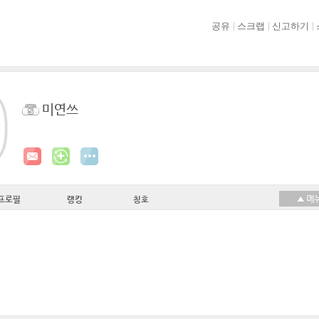
공유
스크랩
신고하기
미연쓰
프로필
랭킹
칭호