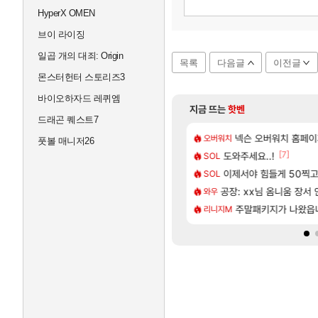
리
HyperX OMEN
브
대
브이 라이징
전
성
일곱 개의 대죄: Origin
목록
다음글
이전글
남
몬스터헌터 스토리즈3
우
미
바이오하자드 레퀴엠
린
지금 뜨는
핫벤
뉴
드래곤 퀘스트7
시
[18]
녀 레깅스핏 ㄷㄷ
이 성우 정보 및 주요 필모
[여행_국내] 남해 독일마
넥슨 오버워치 홈페이
여행
오버워치
풋볼 매니저26
티
[242]
[7]
길드 내 대규모 인원이탈종용 추정사건
우 정보 및 출연작 모음
도와주세요..!
모든 바우에라 업그레이드 
비스트
SOL
도
안
[6]
치 공략 (40개) - 귀환한 영혼 도전과제
D 일러스트 올라왔었네
이제서야 힘들게 50찍고 
카가미하라 하루 성우 
아스오라
SOL
상
[117]
 클릭 미스낫네
나 성우 정보 및 주요 필모
공장: xx님 옴니움 장서
8월 28일 넷플릭스에서
GTA6
와우
떼
[135]
본사에서 연락왔음
트를 마치고.. (feat. 리아)
모든 엘리트 골렘 위치 공
주말패키지가 나왔읍
빌
비스트
리니지M
센
트
럴
시
티
힐
스
테