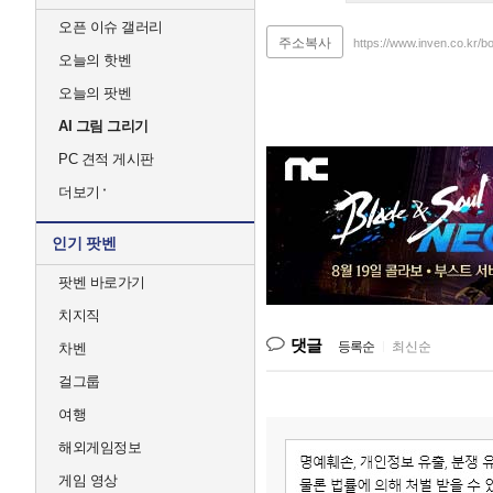
이
메
오픈 이슈 갤러리
주소복사
트
https://www.inven.co.kr
오늘의 핫벤
로
시
오늘의 팟벤
티
해
AI 그림 그리기
링
PC 견적 게시판
턴
플
더보기
레
이
스
인기 팟벤
풍
무
팟벤 바로가기
모
치지직
델
하
댓글
등록순
|
최신순
차벤
우
스
걸그룹
오
여행
목
천
해외게임정보
역
더
게임 영상