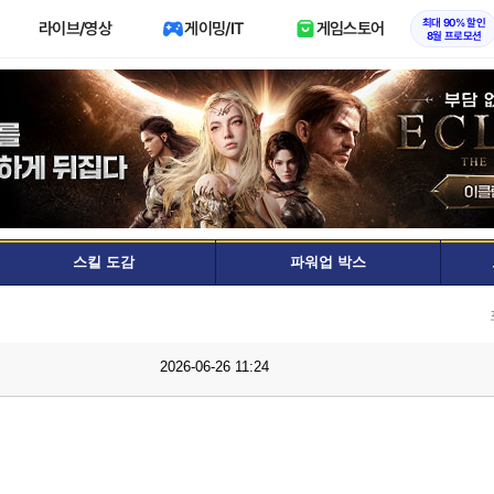
최대 90% 할인
라이브/영상
게이밍/IT
게임스토어
8월 프로모션
스킬 도감
파워업 박스
2026-06-26 11:24