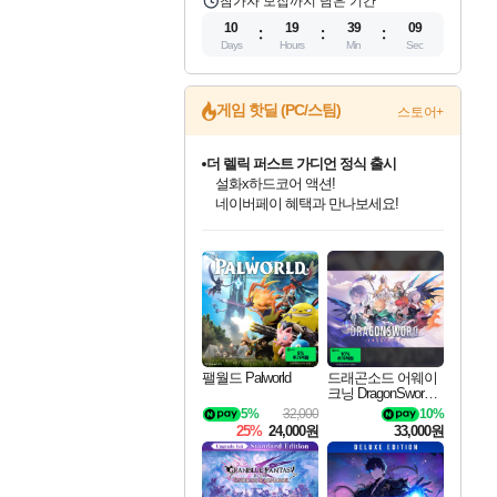
참가자 모집까지 남은 기간
10
19
39
08
Days
Hours
Min
Sec
게임 핫딜 (PC/스팀)
스토어+
더 렐릭 퍼스트 가디언 정식 출시
설화x하드코어 액션!
네이버페이 혜택과 만나보세요!
인벤게임즈 8월 특별 할인!
드래곤소드: 어웨이크닝 입점!
문명 7 특별 할인!
마블 투혼 파이팅 소울즈 정식출시!
귀무자: 검의 길 예약 판매 중!
비스트 오브 리인카네이션 정식 출시!
커세어 코브 출시 기념 할인!
베데스다 40주년 기념 할인 중!
캡콤 프렌차이즈 할인 진행 중!
캡콤 일부 상품 상시 할인
스타워즈 은하계 레이서
로블록스 기프트 카드 공식 입점
인기 퍼블리셔 모음!
스팀으로 만나는 드래곤소드!
조선&고려 DLC 출시 예정
마블 히어로 총 출동&화려한 격투!
10% 할인과
게임프릭 신작 IP
해적'섬'을 발전시키자!
베데스다의 명작들을
몬헌, 바하 등 인기 IP를
몬헌 와일즈 & 드래곤즈 도그마2
인벤게임즈에서 10% 추가 적립
Robux를 가장 안전하고
최대 90% 할인가를 만나보세요!
네이버혜택과 함께 만나보세요!
50%할인&추가 적립까지!
네이버 포인트 혜택까지!
이니&베니 혜택까지!
네이버 혜택가와 함께 예약하세요!
할인&네이버혜택으로 만나보세요!
40주년 프로모션으로 만나보세요!
할인가에 만나보세요!
일부 에디션 상시 할인!
혜택으로 예약 판매 중
편안하게 충전하세요
팰월드 Palworld
드래곤소드 어웨이
크닝 DragonSword A
wakening
5%
32,000
10%
25%
24,000원
33,000원