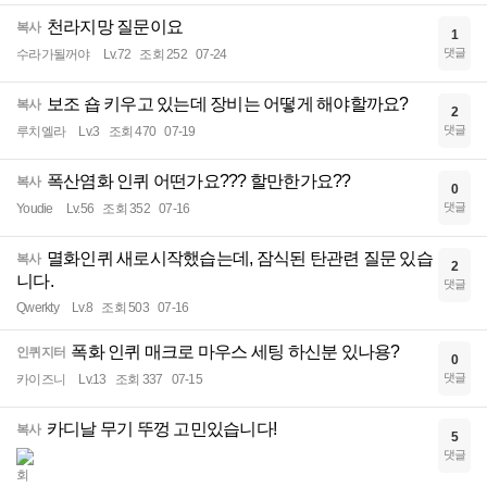
천라지망 질문이요
복사
1
댓글
수라가될꺼야
Lv.72
조회 252
07-24
보조 숍 키우고 있는데 장비는 어떻게 해야할까요?
복사
2
댓글
루치엘라
Lv.3
조회 470
07-19
폭산염화 인퀴 어떤가요??? 할만한가요??
복사
0
댓글
Youdie
Lv.56
조회 352
07-16
멸화인퀴 새로시작했습는데, 잠식된 탄관련 질문 있습
복사
2
니다.
댓글
Qwerkty
Lv.8
조회 503
07-16
폭화 인퀴 매크로 마우스 세팅 하신분 있나용?
인퀴지터
0
댓글
카이즈니
Lv.13
조회 337
07-15
카디날 무기 뚜껑 고민있습니다!
복사
5
댓글