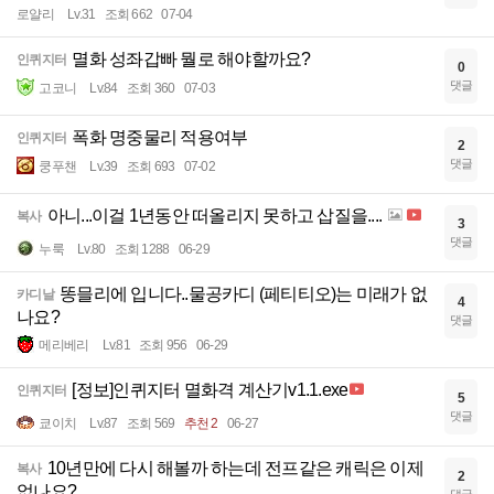
로얄리
Lv.31
조회 662
07-04
멸화 성좌갑빠 뭘로 해야할까요?
인퀴지터
0
댓글
고코니
Lv.84
조회 360
07-03
폭화 명중물리 적용여부
인퀴지터
2
댓글
쿵푸챈
Lv.39
조회 693
07-02
아니...이걸 1년동안 떠올리지 못하고 삽질을....
복사
3
댓글
누룩
Lv.80
조회 1288
06-29
똥믈리에 입니다..물공카디 (페티티오)는 미래가 없
카디날
4
나요?
댓글
메리베리
Lv.81
조회 956
06-29
[정보]인퀴지터 멸화격 계산기v1.1.exe
인퀴지터
5
댓글
쿄이치
Lv.87
조회 569
추천 2
06-27
10년만에 다시 해볼까 하는데 전프같은 캐릭은 이제
복사
2
없나요?
댓글