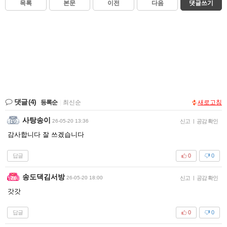
목록
본문
이전
다음
댓글쓰기
댓글
(4)
등록순
|
최신순
새로고침
사탕송이
26-05-20 13:36
신고
|
공감 확인
감사합니다 잘 쓰겠습니다
답글
0
0
송도댁김서방
26-05-20 18:00
신고
|
공감 확인
갓갓
답글
0
0