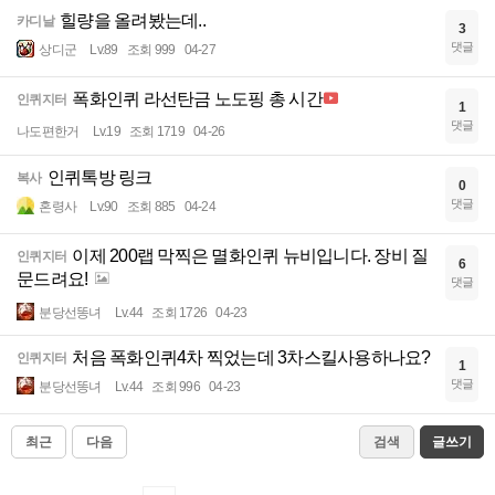
힐량을 올려봤는데..
카디날
3
댓글
상디군
Lv.89
조회 999
04-27
폭화인퀴 라선탄금 노도핑 총 시간
인퀴지터
1
댓글
나도편한거
Lv.19
조회 1719
04-26
인퀴톡방 링크
복사
0
댓글
혼령사
Lv.90
조회 885
04-24
이제 200랩 막찍은 멸화인퀴 뉴비입니다. 장비 질
인퀴지터
6
문드려요!
댓글
분당선똥녀
Lv.44
조회 1726
04-23
처음 폭화인퀴4차 찍었는데 3차스킬사용하나요?
인퀴지터
1
댓글
분당선똥녀
Lv.44
조회 996
04-23
최근
다음
검색
글쓰기