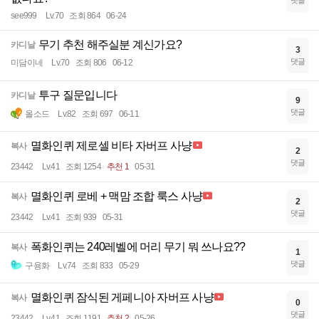
see999
Lv.70
조회 864
06-24
무기 추천 해주실분 계신가요?
카디날
3
댓글
미담이네
Lv.70
조회 806
06-12
투구 질문입니다
카디날
9
댓글
올소드
Lv.82
조회 697
06-11
멸화인퀴 제로셀 비타 자버프 사냥
복사
2
댓글
23442
Lv.41
조회 1254
추천 1
05-31
멸화인퀴 로베 + 맥맘 조합 룩스 사냥
복사
2
댓글
23442
Lv.41
조회 939
05-31
폭화인퀴는 240레벨에 머리 무기 뭐 쓰나요??
복사
1
댓글
구용화
Lv.74
조회 833
05-29
멸화인퀴 잠식된 게페니아 자버프 사냥
복사
0
댓글
23442
Lv.41
조회 1191
추천 2
05-26