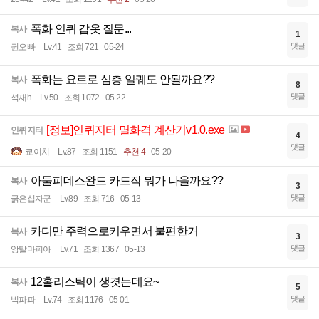
폭화 인퀴 갑옷 질문...
복사
1
댓글
권오빠
Lv.41
조회 721
05-24
폭화는 요르로 심층 일퀘도 안될까요??
복사
8
댓글
석재h
Lv.50
조회 1072
05-22
[정보]인퀴지터 멸화격 계산기v1.0.exe
인퀴지터
4
댓글
쿄이치
Lv.87
조회 1151
추천 4
05-20
아둘피데스완드 카드작 뭐가 나을까요??
복사
3
댓글
굵은십자군
Lv.89
조회 716
05-13
카디만 주력으로키우면서 불편한거
복사
3
댓글
앙탈마피아
Lv.71
조회 1367
05-13
12홀리스틱이 생겻는데요~
복사
5
댓글
빅파파
Lv.74
조회 1176
05-01