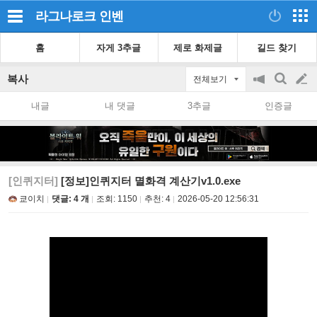
라그나로크
인벤
홈
자게 3추글
제로 화제글
길드 찾기
복사
전체보기
공
검
글
지
색
내글
내 댓글
3추글
인증글
on/off
쓰
기
[인퀴지터]
[정보]인퀴지터 멸화격 계산기v1.0.exe
쿄이치
댓글: 4 개
조회:
1150
추천:
4
2026-05-20 12:56:31