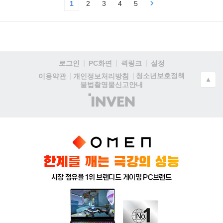
1
2
3
4
5
로그인
PC화면
퀵링크
설정
청소년보호정책
이용약관
개인정보처리방침
▲
불법촬영물신고안내
(주)
인
벤