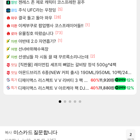
젠레스 존 제로 캐릭터 코스프레한 꽁주
짤방
[5]
주식 UFC라는 우정잉
클립
[28]
결국 돌고 돌아 와우
와우
[1]
이케부쿠로 팝업행사 코스프레이어들!!
이환
[73]
유물칭호 따왔습니다
로아
[1]
아반테 2.0 자연흡기?
차벤
선녀바위해수욕장
여행
[2]
선생님들 차 시동 끌 때 꾸르륵소리나는데
차벤
[직판몰] 레이먼킴 셰프의 뼈없는 갈비탕 정석 500g*4팩
핫딜
아몬드브리즈 6종(NEW 커피 출시) 190ML/950ML 10팩/24팩/48팩 중 택 1
핫딜
디제이맥스 리스펙트 V V 리버티 3 팩 DJMAX RESPECT V V Liberty 3 Pack DLC
60%
11,920원
12%
특가
디제이맥스 리스펙트 V 아르케아 팩 DJMAX RESPECT V Arcaea Pack DLC
40%
11,880원
12%
특가
미스카드 질문합니다
복사
2
댓글