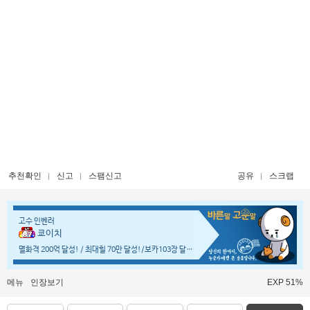
추천확인
신고
스팸신고
공유
스크랩
고수 인벤러
쿄이치
멸화격 200억 달성! / 최대힐 70만 달성!/보카103장 달성!
메뉴
인장보기
EXP 51%