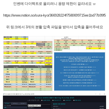
인벤에 다이렉트로 올리려니 용량 제한이 걸리네요 ㅠ
https://www.notion.so/sura-kyo/366928224f7580699715ee1bd77b99f5
위 링크에서 3개의 분활 압축 파일을 받아서 압축을 풀어주세요