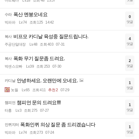
아르훼나
Lv.18
조회 48
13:57
폭산 멘붕오네요
수라
0
댓글
빅파파
Lv.74
조회 125
14:42
비프모 카디날 육성중 질문드립니다.
복사
4
댓글
주공단일대장
Lv.48
조회 403
07-31
폭화 무기 질문좀 드려요.
복사
2
댓글
박센스오빠
Lv.39
조회 253
07-30
안녕하세요. 오랜만에 오네요.
카디날
1
댓글
놋뜰
Lv.65
조회 411
추천 2
07-29
챔피언 문의 드려요!!!!
챔피언
1
댓글
타홍
Lv.3
조회 275
07-27
폭화인퀴 의상 질문 좀 드리겠습니다
인퀴지터
1
댓글
빅파파
Lv.74
조회 273
07-24