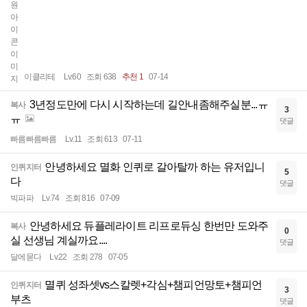
이클리테
Lv.60
조회 638
추천 1
07-14
3년정도만에 다시 시작하는데 길안내좀해주실분...ㅠ
복사
3
ㅠ
댓글
빠름빠름빠름
Lv.11
조회 613
07-11
안녕하세요 멸화 인퀴로 갈아탈까 하는 유저입니
인퀴지터
5
다
댓글
빅파파
Lv.74
조회 816
07-09
안녕하세요 듀플레라이트 리프로듀싱 한번만 도와주
복사
0
실 선생님 계실까요....
댓글
달에묻다
Lv.22
조회 278
07-05
멸퀴 성좌셋vs스칼렛+각심+챔피언망토+챔피언
인퀴지터
3
부츠
댓글