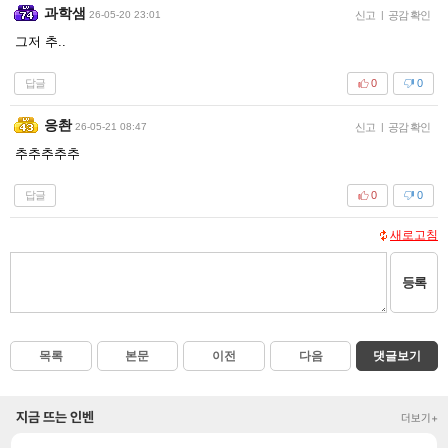
과학샘
26-05-20 23:01
신고
|
공감 확인
그저 추..
답글
0
0
응촨
26-05-21 08:47
신고
|
공감 확인
추추추추추
답글
0
0
새로고침
등록
목록
본문
이전
다음
댓글보기
지금 뜨는 인벤
더보기+