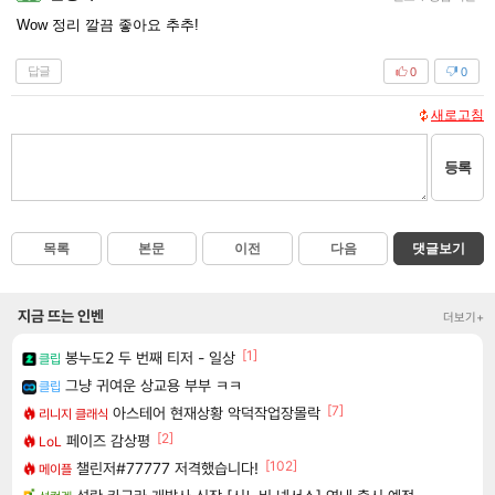
Wow 정리 깔끔 좋아요 추추!
답글
0
0
새로고침
등록
목록
본문
이전
다음
댓글보기
지금 뜨는 인벤
더보기+
[1]
봉누도2 두 번째 티저 - 일상
클립
그냥 귀여운 상교용 부부 ㅋㅋ
클립
[7]
아스테어 현재상황 악덕작업장몰락
리니지 클래식
[2]
페이즈 감상평
LoL
[102]
챌린저#77777 저격했습니다!
메이플