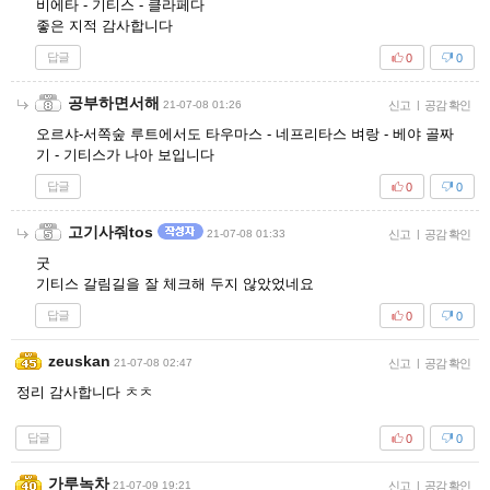
비에타 - 기티스 - 클라페다
좋은 지적 감사합니다
답글
0
0
공부하면서해
21-07-08 01:26
신고
|
공감 확인
오르샤-서쪽숲 루트에서도 타우마스 - 네프리타스 벼랑 - 베야 골짜
기 - 기티스가 나아 보입니다
답글
0
0
고기사줘tos
21-07-08 01:33
신고
|
공감 확인
굿
기티스 갈림길을 잘 체크해 두지 않았었네요
답글
0
0
zeuskan
21-07-08 02:47
신고
|
공감 확인
정리 감사합니다 ㅊㅊ
답글
0
0
가루녹차
21-07-09 19:21
신고
|
공감 확인