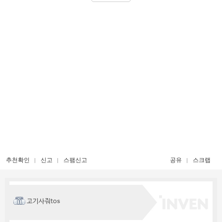
추천확인
신고
스팸신고
공유
스크랩
고기사줘tos