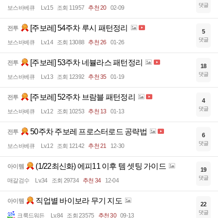
댓글
보스바베큐
Lv.15
조회 11957
추천 20
02-09
[주보레] 54주차 루시 패턴정리
전투
5
댓글
보스바베큐
Lv.14
조회 13088
추천 26
01-26
[주보레] 53주차 네뷸라스 패턴정리
전투
18
댓글
보스바베큐
Lv.13
조회 12392
추천 35
01-19
[주보레] 52주차 브람블 패턴정리
전투
4
댓글
보스바베큐
Lv.12
조회 10253
추천 13
01-13
50주차 주보레 프로스터로드 공략법
전투
6
댓글
보스바베큐
Lv.12
조회 12142
추천 21
12-30
(1/22최신화) 에피11 이후 템 셋팅 가이드
아이템
19
댓글
매갈검수
Lv.34
조회 29734
추천 34
12-04
직업별 바이보라 무기 지도
아이템
22
댓글
크룩드워든
Lv.84
조회 23575
추천 30
09-13