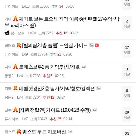
댓글
퓨리허브
Lv.13
조회 16360
추천 34
05-16
재미로 보는 트오세 지역 이름 6(바린웰 27수역~남
기타
2
부 파리아스 숲)
댓글
칼라모르
Lv.70
조회 7257
추천 16
03-26
[별의탑21층 솔챌] 드인질 가이드
클래스
17
댓글
퓨리허브
Lv.9
조회 17784
추천 22
02-28
토페스보루2층 기믹/탐사/칭호
지역
3
댓글
몽몽2
Lv.4
조회 7238
추천 5
02-25
네밸랫광산2층 탐사/기믹/칭호/컬렉션
지역
8
댓글
몽몽2
Lv.4
조회 7264
추천 12
02-24
[자원 쟁탈전] 가이드 (19.04.28 수정)
전투
29
댓글
퓨리허브
Lv.7
조회 13747
추천 35
02-14
퀘스트 루트 지도버전
퀘스트
23