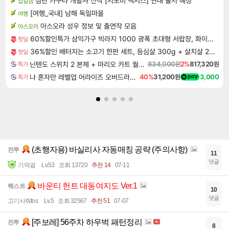
섬란 카구라 개발사 신작 [시노비 넥서스] 연내 출시 예정
섭컬겜
[여행_국내] 남해 독일마을
여행
아스오라 성우 정보 및 출연작 모음
아스오라
60%할인특가 삼익가구 빅라지 1000 광폭 초대형 서랍장, 화이트+오크, 1000mm, 5단
핫딜
36%할인 배터지는 소고기 한판 세트, 등심살 300g + 살치살 200g + 부채살 200g + 갈비살 200g + 우삼겹 300g, 1.2kg, 1세트
핫딜
닌텐도 스위치 2 본체 + 마리오 카트 월드 + 포켓몬 포코피아 번들
834,000원
2%
817,320원
특가
나 혼자만 레벨업 어라이즈 오버드라이브 디럭스 에디션 Solo Leveling Arise Overdrive Deluxe Edition
40%
31,200원
3,000
특가
(초행자용) 바실리사 자동매칭 공략 (주의사항)
전투
11
댓글
기덕걸
Lv.53
조회 13720
추천 14
07-11
바운티 헌트 대동여지도 Ver.1
퀘스트
10
댓글
고기사줘tos
Lv.5
조회 32567
추천 51
07-07
[주보레] 56주차 하우벅 패턴정리
전투
8