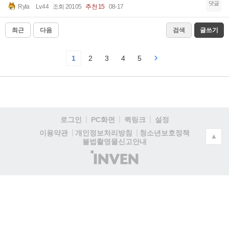
댓글
Ryla
Lv.44
조회 20105
추천 15
08-17
최근
다음
검색
글쓰기
1
2
3
4
5
로그인
PC화면
퀵링크
설정
청소년보호정책
이용약관
개인정보처리방침
▲
불법촬영물신고안내
(주)
인
벤