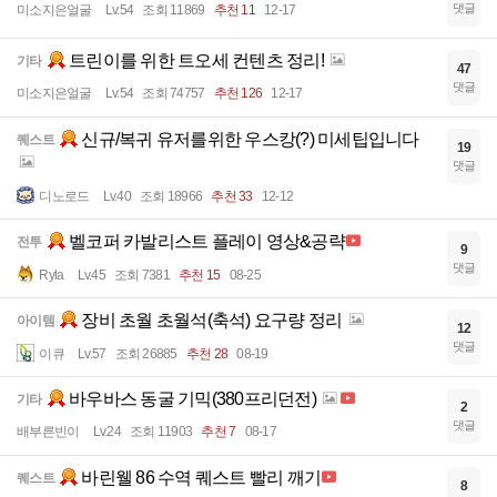
댓글
미소지은얼굴
Lv.54
조회 11869
추천 11
12-17
트린이를 위한 트오세 컨텐츠 정리!
기타
47
댓글
미소지은얼굴
Lv.54
조회 74757
추천 126
12-17
신규/복귀 유저를위한 우스캉(?) 미세팁입니다
퀘스트
19
댓글
디노로드
Lv.40
조회 18966
추천 33
12-12
벨코퍼 카발리스트 플레이 영상&공략
전투
9
댓글
Ryla
Lv.45
조회 7381
추천 15
08-25
장비 초월 초월석(축석) 요구량 정리
아이템
12
댓글
이큐
Lv.57
조회 26885
추천 28
08-19
바우바스 동굴 기믹(380프리던전)
기타
2
댓글
배부른빈이
Lv.24
조회 11903
추천 7
08-17
바린웰 86 수역 퀘스트 빨리 깨기
퀘스트
8