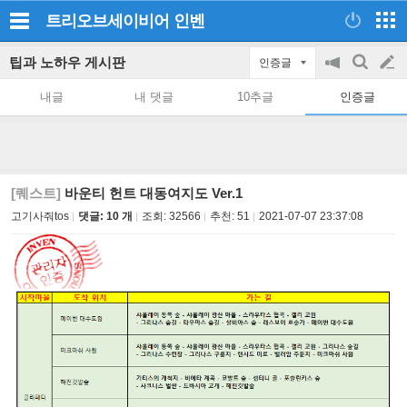
트리오브세이비어
인벤
팁과 노하우 게시판
인증글
공
검
글
지
색
내글
내 댓글
10추글
인증글
on/off
쓰
기
[퀘스트]
바운티 헌트 대동여지도 Ver.1
고기사줘tos
댓글: 10 개
조회:
32566
추천:
51
2021-07-07 23:37:08