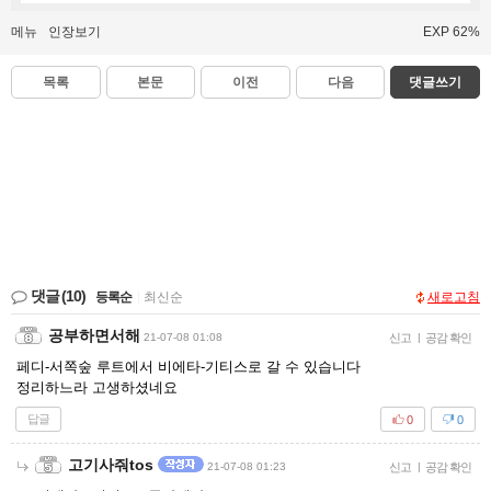
메뉴
인장보기
EXP 62%
목록
본문
이전
다음
댓글쓰기
댓글
(10)
등록순
|
최신순
새로고침
공부하면서해
21-07-08 01:08
신고
|
공감 확인
페디-서쪽숲 루트에서 비에타-기티스로 갈 수 있습니다
정리하느라 고생하셨네요
답글
0
0
고기사줘tos
21-07-08 01:23
신고
|
공감 확인