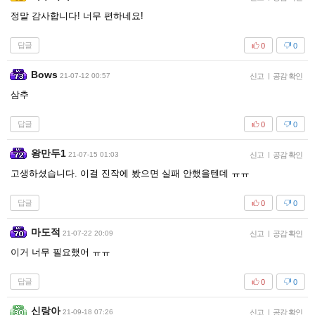
정말 감사합니다! 너무 편하네요!
답글
0
0
Bows
21-07-12 00:57
신고
|
공감 확인
삼추
답글
0
0
왕만두1
21-07-15 01:03
신고
|
공감 확인
고생하셨습니다. 이걸 진작에 봤으면 실패 안했을텐데 ㅠㅠ
답글
0
0
마도적
21-07-22 20:09
신고
|
공감 확인
이거 너무 필요했어 ㅠㅠ
답글
0
0
신랑아
21-09-18 07:26
신고
|
공감 확인