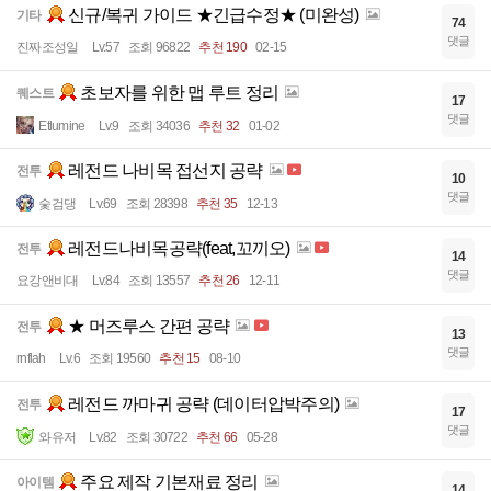
신규/복귀 가이드 ★긴급수정★ (미완성)
기타
74
댓글
진짜조성일
Lv.57
조회 96822
추천 190
02-15
초보자를 위한 맵 루트 정리
퀘스트
17
댓글
Etlumine
Lv.9
조회 34036
추천 32
01-02
레전드 나비목 접선지 공략
전투
10
댓글
숯검댕
Lv.69
조회 28398
추천 35
12-13
레전드나비목공략(feat,꼬끼오)
전투
14
댓글
요강앤비대
Lv.84
조회 13557
추천 26
12-11
★ 머즈루스 간편 공략
전투
13
댓글
rnflah
Lv.6
조회 19560
추천 15
08-10
레전드 까마귀 공략 (데이터압박주의)
전투
17
댓글
와유저
Lv.82
조회 30722
추천 66
05-28
주요 제작 기본재료 정리
아이템
14