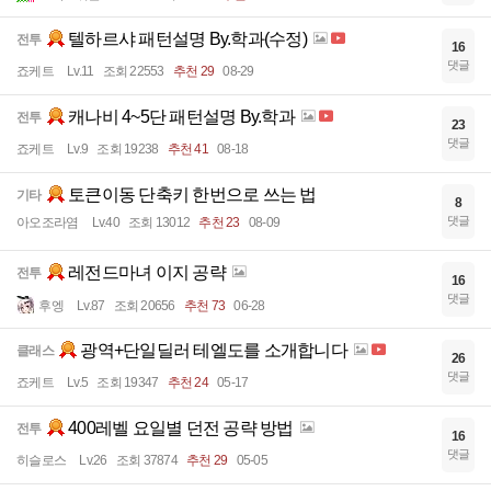
텔하르샤 패턴설명 By.학과(수정)
전투
16
댓글
죠케트
Lv.11
조회 22553
추천 29
08-29
캐나비 4~5단 패턴설명 By.학과
전투
23
댓글
죠케트
Lv.9
조회 19238
추천 41
08-18
토큰이동 단축키 한번으로 쓰는 법
기타
8
댓글
아오조라염
Lv.40
조회 13012
추천 23
08-09
레전드마녀 이지 공략
전투
16
댓글
후엥
Lv.87
조회 20656
추천 73
06-28
광역+단일딜러 테엘도를 소개합니다
클래스
26
댓글
죠케트
Lv.5
조회 19347
추천 24
05-17
400레벨 요일별 던전 공략 방법
전투
16
댓글
히슬로스
Lv.26
조회 37874
추천 29
05-05