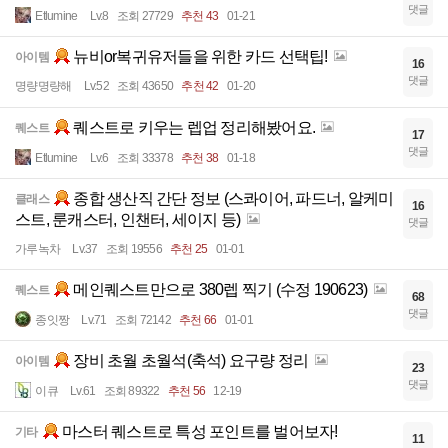
댓글
Etlumine
Lv.8
조회 27729
추천 43
01-21
뉴비or복귀유저들을 위한 카드 선택팁!
아이템
16
댓글
명량명량해
Lv.52
조회 43650
추천 42
01-20
퀘스트로 키우는 렙업 정리해봤어요.
퀘스트
17
댓글
Etlumine
Lv.6
조회 33378
추천 38
01-18
종합 생산직 간단 정보 (스콰이어, 파드너, 알케미
클래스
16
스트, 룬캐스터, 인챈터, 세이지 등)
댓글
가루녹차
Lv.37
조회 19556
추천 25
01-01
메인퀘스트만으로 380렙 찍기 (수정 190623)
퀘스트
68
댓글
종잇짱
Lv.71
조회 72142
추천 66
01-01
장비 초월 초월석(축석) 요구량 정리
아이템
23
댓글
이큐
Lv.61
조회 89322
추천 56
12-19
마스터 퀘스트로 특성 포인트를 벌어보자!
기타
11