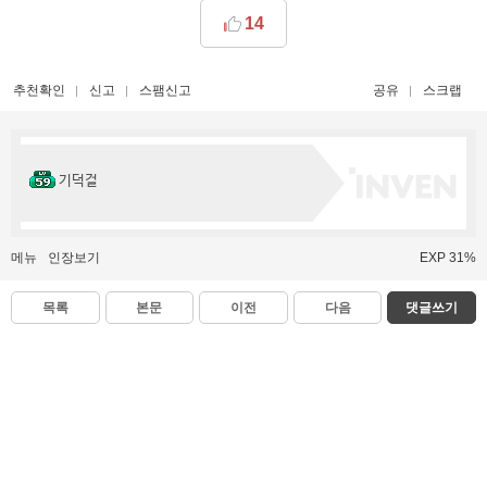
14
추천확인
신고
스팸신고
공유
스크랩
기덕걸
메뉴
인장보기
EXP 31%
목록
본문
이전
다음
댓글쓰기