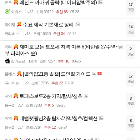
레전드 까마귀 공략 (데이터압박주의)
전투
17
댓글
와유저
Lv.82
조회 30722
추천 66
05-28
주요 제작 기본재료 정리
아이템
14
댓글
퓨리허브
Lv.13
조회 16360
추천 34
05-16
재미로 보는 트오세 지역 이름 6(바린웰 27수역~남
기타
2
부 파리아스 숲)
댓글
칼라모르
Lv.70
조회 7257
추천 16
03-26
[별의탑21층 솔챌] 드인질 가이드
클래스
17
댓글
퓨리허브
Lv.9
조회 17785
추천 22
02-28
토페스보루2층 기믹/탐사/칭호
지역
3
댓글
몽몽2
Lv.4
조회 7238
추천 5
02-25
네밸랫광산2층 탐사/기믹/칭호/컬렉션
지역
8
댓글
몽몽2
Lv.4
조회 7264
추천 12
02-24