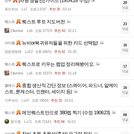
[자원 쟁탈전] 가이드 (19.04.28 수정)
전투
29
댓글
퓨리허브
Lv.7
조회 13747
추천 35
02-14
퀘스트 루트 지도버전
퀘스트
23
댓글
Etlumine
Lv.8
조회 27729
추천 43
01-21
뉴비or복귀유저들을 위한 카드 선택팁!
아이템
16
댓글
명량명량해
Lv.52
조회 43651
추천 42
01-20
퀘스트로 키우는 렙업 정리해봤어요.
퀘스트
17
댓글
Etlumine
Lv.6
조회 33379
추천 38
01-18
종합 생산직 간단 정보 (스콰이어, 파드너, 알케미
클래스
16
스트, 룬캐스터, 인챈터, 세이지 등)
댓글
가루녹차
Lv.37
조회 19556
추천 25
01-01
메인퀘스트만으로 380렙 찍기 (수정 190623)
퀘스트
68
댓글
종잇짱
Lv.71
조회 72142
추천 66
01-01
장비 초월 초월석(축석) 요구량 정리