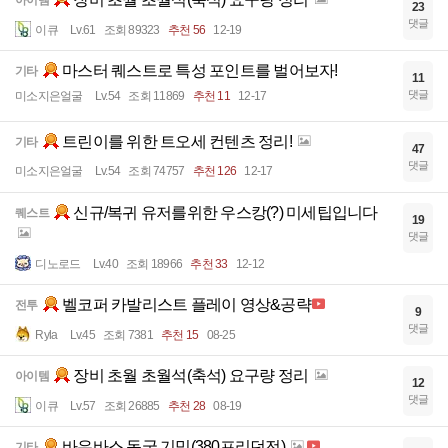
아이템
23
댓글
이큐
Lv.61
조회 89323
추천 56
12-19
마스터 퀘스트로 특성 포인트를 벌어보자!
기타
11
댓글
미소지은얼굴
Lv.54
조회 11869
추천 11
12-17
트린이를 위한 트오세 컨텐츠 정리!
기타
47
댓글
미소지은얼굴
Lv.54
조회 74757
추천 126
12-17
신규/복귀 유저를위한 우스캉(?) 미세팁입니다
퀘스트
19
댓글
디노로드
Lv.40
조회 18966
추천 33
12-12
벨코퍼 카발리스트 플레이 영상&공략
전투
9
댓글
Ryla
Lv.45
조회 7381
추천 15
08-25
장비 초월 초월석(축석) 요구량 정리
아이템
12
댓글
이큐
Lv.57
조회 26885
추천 28
08-19
바우바스 동굴 기믹(380프리던전)
기타