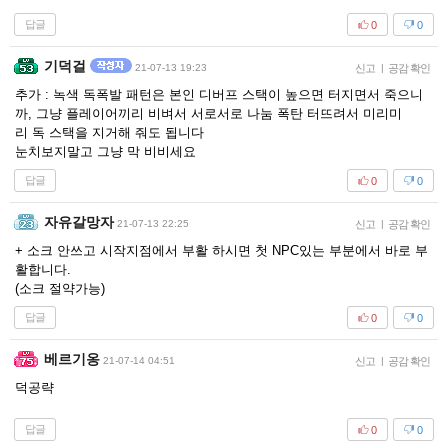
답글
0
0
기덕걸
21-07-13 19:23
신고
|
공감 확인
추가 : 녹색 독폭발 패턴은 본인 디버프 스택이 높으면 터지면서 죽으니
까, 그냥 플레이어끼리 비벼서 서로서로 나눔 폭탄 터뜨려서 미리미
리 독 스택을 지거해 줘도 됩니다
눈치보지말고 그냥 막 비비세요
답글
0
0
자유갈망자
21-07-13 22:25
신고
|
공감 확인
+ 소크 안쓰고 시작지점에서 부활 하시면 첫 NPC있는 부분에서 바로 부
활합니다.
(소크 절약가능)
답글
0
0
베르기옹
21-07-14 04:51
신고
|
공감 확인
덕공략
답글
0
0