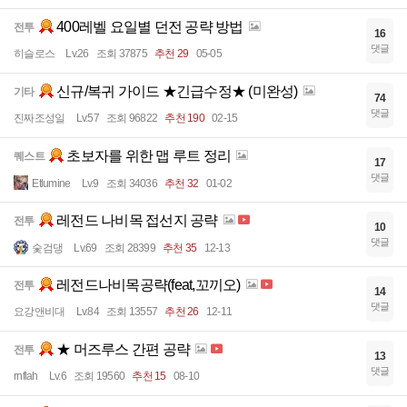
400레벨 요일별 던전 공략 방법
전투
16
댓글
히슬로스
Lv.26
조회 37875
추천 29
05-05
신규/복귀 가이드 ★긴급수정★ (미완성)
기타
74
댓글
진짜조성일
Lv.57
조회 96822
추천 190
02-15
초보자를 위한 맵 루트 정리
퀘스트
17
댓글
Etlumine
Lv.9
조회 34036
추천 32
01-02
레전드 나비목 접선지 공략
전투
10
댓글
숯검댕
Lv.69
조회 28399
추천 35
12-13
레전드나비목공략(feat,꼬끼오)
전투
14
댓글
요강앤비대
Lv.84
조회 13557
추천 26
12-11
★ 머즈루스 간편 공략
전투
13
댓글
rnflah
Lv.6
조회 19560
추천 15
08-10