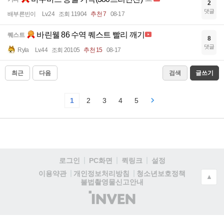
2
댓글
배부른빈이
Lv.24
조회 11904
추천 7
08-17
바린웰 86 수역 퀘스트 빨리 깨기
퀘스트
8
댓글
Ryla
Lv.44
조회 20105
추천 15
08-17
최근
다음
검색
글쓰기
1
2
3
4
5
로그인
PC화면
퀵링크
설정
청소년보호정책
이용약관
개인정보처리방침
▲
불법촬영물신고안내
(주)
인
벤