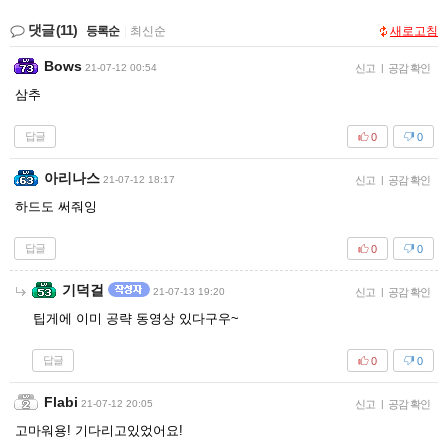
댓글
(11)
등록순
|
최신순
새로고침
Bows
21-07-12 00:54
신고
|
공감 확인
삼추
답글
0
0
아리나스
21-07-12 18:17
신고
|
공감 확인
하드도 써줘잉
답글
0
0
기덕걸
21-07-13 19:20
신고
|
공감 확인
팁게에 이미 공략 동영상 있다구우~
답글
0
0
Flabi
21-07-12 20:05
신고
|
공감 확인
고마워용! 기다리고있었어요!