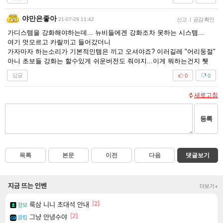
야만은좋아
21-07-29 11:42
신고
|
공감 확인
가디스템을 강화해야하는데... 뉴비들에겐 강화조차 못하는 시스템...
여기 멋모르고 카랄끼고 들어갔더니
가자마자 하는소리가 기본적인템은 끼고 오셔야죠? 이러길레 "어리둥절"
아니 초보들 강화는 할수있게 쉬운버전도 줘야지...이게 뭐하는건지 퉷
답글
0
0
새로고침
등록
목록
본문
이전
다음
댓글보기
지금 뜨는 인벤
더보기+
[2]
룩삼 니니 초대석 안내
정보
[2]
그냥 안녕수야
클립