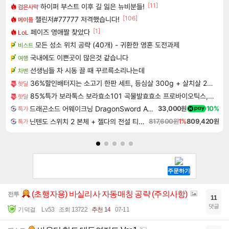
[11]
하이퍼 부스트 이후 길 잃은 뉴비분들!
검은사막
[106]
챌린저#77777 저격했습니다!
메이플
[1]
페이즈 영애짤 찾았다
LoL
모든 성소 위치 공략 (40개) - 귀환한 영혼 도전과제
비스트
국내에도 이쁜곳이 많은것 같습니다
여행
선생님들 차 시동 끌 때 꾸르륵소리나는데
차벤
36%할인배터지는 소고기 한판 세트, 등심살 300g + 살치살 200g + 부채살 200g + 갈비살 200g + 우삼겹 300g, 1.2kg, 1세트
핫딜
85%특가 보라톡스 보라효소101 곡물발효효소 프로바이오틱스, 30포, 1개
핫딜
드래곤소드 어웨이크닝 DragonSword Awakening
33,000원
10%
특가
닌텐도 스위치 2 본체 + 젤다의 전설 티어스 오브 더 킹덤 닌텐도 스위치 2 에디션 + 젤다의 전설 브레스 오브 더 와일드 닌텐도 스위치 2 에디션 번들
817,600원
1%
809,420원
특가
(초행자용) 바실리사 자동매칭 공략 (주의사항)
전투
11
댓글
기덕걸
Lv.53
조회 13722
추천 14
07-11