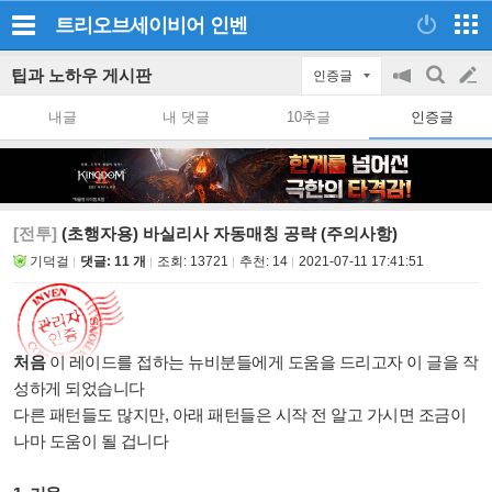
트리오브세이비어
인벤
팁과 노하우 게시판
인증글
공
검
글
지
색
내글
내 댓글
10추글
인증글
on/off
쓰
기
[전투]
(초행자용) 바실리사 자동매칭 공략 (주의사항)
기덕걸
댓글: 11 개
조회:
13721
추천:
14
2021-07-11 17:41:51
처음
이 레이드를 접하는 뉴비분들에게 도움을 드리고자 이 글을 작
성하게 되었습니다
다른 패턴들도 많지만, 아래 패턴들은 시작 전 알고 가시면 조금이
나마 도움이 될 겁니다