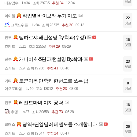
댓글
매갈검수
Lv.34
조회 29735
추천 34
12-04
직업별 바이보라 무기 지도
아이템
22
댓글
크룩드워든
Lv.84
조회 23575
추천 30
09-13
텔하르샤 패턴설명 By.학과(수정)
전투
16
댓글
죠케트
Lv.11
조회 22553
추천 29
08-29
캐나비 4~5단 패턴설명 By.학과
전투
23
댓글
죠케트
Lv.9
조회 19238
추천 41
08-18
토큰이동 단축키 한번으로 쓰는 법
기타
8
댓글
아오조라염
Lv.40
조회 13012
추천 23
08-09
레전드마녀 이지 공략
전투
16
댓글
후엥
Lv.87
조회 20658
추천 73
06-28
광역+단일딜러 테엘도를 소개합니다
클래스
26
댓글
죠케트
Lv.5
조회 19347
추천 24
05-17