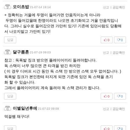
오이초밥
21-07-14 19:14
신고
|
공감 확인
+ 정확히는 거울에 두명이 들어가면 안움직이는게 아니라
두명이 들어갔을때 한명이라도 나오면 초기화되고 거울 안움직입니
다. 그러니 실수로 들어갔으면 가만히 있기! 기존에 있던사람도 당황해
서 나오지말고 가만히 있기!
답글
0
0
달구름혼
21-07-19 09:03
신고
|
공감 확인
참고 : 독폭발 징크 받으면 플레이어끼리 돌려야합니다.
독 스택이 너무 많으면 큰 타격을 받긴 하지만
( 이 경우 디버프 시간 동안 독 스택 안 받으면 스택 모두 없어집니다. )
독폭발 징크가 본인한테 터지게 되면 기존에 있던 독 스택을 초기
화 할 수 있습니다.
그래서 플레이어끼리 계속 돌려야 독 스택 관리가 됩니다.
답글
0
0
이별일년후에
21-07-22 09:09
신고
|
공감 확인
덕걸쌤 채구다!
답글
0
0