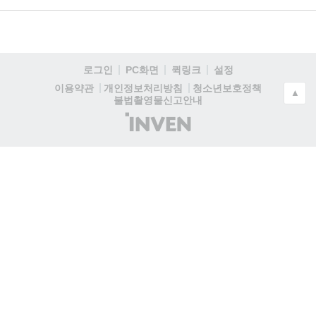
로그인
PC화면
퀵링크
설정
청소년보호정책
이용약관
개인정보처리방침
▲
불법촬영물신고안내
(주)
인
벤