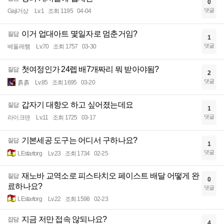
0
댓글
Gaji거상
Lv.1
조회 1195
04-04
이거 업대아트 몇일자로 멈춘거임?
질답
1
댓글
베둘레햄
Lv.70
조회 1757
03-30
첫여정인가 24렙 배7개짜리 뭐 받아야됨?
질답
2
댓글
흙흙
Lv.85
조회 1695
03-20
갑자기 대항오 하고 싶어졌는데요
질답
1
댓글
라이크덴
Lv.11
조회 1725
03-17
기본세공 도구는 어디서 구하나요?
질답
1
댓글
LEstartorg
Lv.23
조회 1734
02-25
재노바 교역소로 피스타치오 페이스트 배달 어떻게 완
질답
0
료하나요?
댓글
LEstartorg
Lv.22
조회 1598
02-23
지금 저만 접속 않되나요?
잡담
4