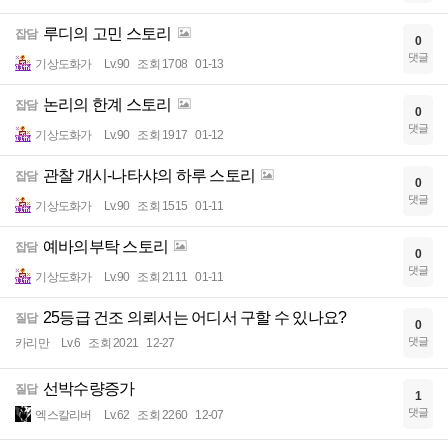
루디의 고민 스토리
잡담
0
댓글
기상도화가
Lv.90
조회 1708
01-13
논리의 한계 스토리
잡담
0
댓글
기상도화가
Lv.90
조회 1917
01-12
관찰 개시-나타샤의 하루 스토리
잡담
0
댓글
기상도화가
Lv.90
조회 1515
01-11
예바의부탁 스토리
잡담
0
댓글
기상도화가
Lv.90
조회 2111
01-11
25등급 건조 의뢰서는 어디서 구할 수 있나요?
질답
0
댓글
카리만
Lv.6
조회 2021
12-27
선박수량증가
질답
1
댓글
엑스칼리버
Lv.62
조회 2260
12-07