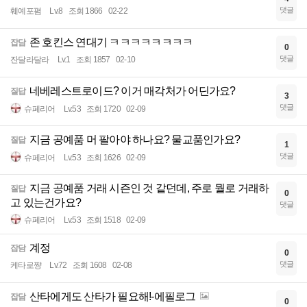
댓글
훼예포폄
Lv.8
조회 1866
02-22
존 호킨스 연대기 ㅋㅋㅋㅋㅋㅋㅋㅋ
잡담
0
댓글
잔달라달라
Lv.1
조회 1857
02-10
네베레스트로이드? 이거 매각처가 어딘가요?
질답
3
댓글
슈페리어
Lv.53
조회 1720
02-09
지금 공예품 머 팔아야 하나요? 물교품인가요?
질답
1
댓글
슈페리어
Lv.53
조회 1626
02-09
지금 공예품 거래 시즌인 것 같던데, 주로 뭘로 거래하
질답
0
고 있는건가요?
댓글
슈페리어
Lv.53
조회 1518
02-09
계정
잡담
0
댓글
케타로쨩
Lv.72
조회 1608
02-08
산타에게도 산타가 필요해!-에필로그
잡담
0