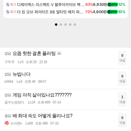
디제이맥스 리스펙트 V 블루아카이브 팩 DJMAX RESPECT V Blue Archive Pack DLC
65%
6,930원
12%
특가
더 킹 오브 파이터즈 98 얼티밋 매치 파이널 에디션 THE KING OF FIGHTERS 98 ULTIMATE MATCH FINAL EDITION
70%
4,800원
10%
특가
요즘 핫한 결혼 플러팅
잡담
0
댓글
구주주
Lv.5
조회 33
22:16
뉴빕니다
잡담
0
댓글
rx93nt
Lv.6
조회 40
08-07
게임 아직 살아있나요???????
잡담
1
댓글
꿈꾸는멍멍이
Lv.24
조회 496
07-14
배 최대 속도 어떻게 올리나요?
질답
0
댓글
슈라켄v
Lv.88
조회 490
07-10