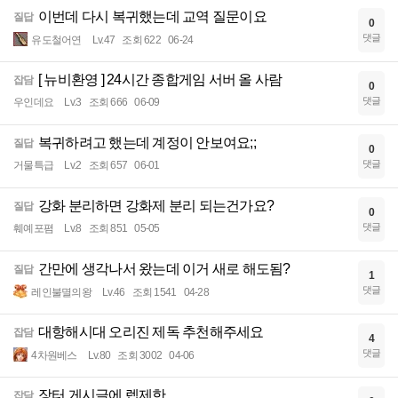
이번데 다시 복귀했는데 교역 질문이요
질답
0
댓글
유도철어연
Lv.47
조회 622
06-24
[ 뉴비환영 ] 24시간 종합게임 서버 올 사람
잡담
0
댓글
우인데요
Lv.3
조회 666
06-09
복귀하려고 했는데 계정이 안보여요;;
질답
0
댓글
거물특급
Lv.2
조회 657
06-01
강화 분리하면 강화제 분리 되는건가요?
질답
0
댓글
훼예포폄
Lv.8
조회 851
05-05
간만에 생각나서 왔는데 이거 새로 해도됨?
질답
1
댓글
레인불멸의왕
Lv.46
조회 1541
04-28
대항해시대 오리진 제독 추천해주세요
잡담
4
댓글
4차원베스
Lv.80
조회 3002
04-06
장터 게시글에 렙제한
잡담