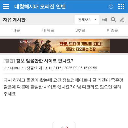
대항해시대 오리진
인벤
자유 게시판
전체보기
공
검
글
지
색
내글
내 댓글
3추글
인증글
on/off
쓰
기
[질답]
정보 얻을만한 사이트 없나요?
아스테르타스
댓글: 1 개
조회:
3116
2025-09-05 16:09:59
다시 하려고 올만에 왔는데 요긴 정보업데이트나 글 리젠이 죽은것
같은데 다른데 활발한 사이트 있나요? 아님 디코라도 있으면 알려
주세요