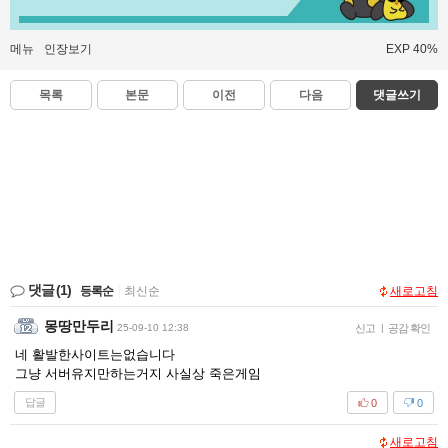
메뉴
인장보기
EXP 40%
목록
본문
이전
다음
댓글쓰기
댓글
(1)
등록순
|
최신순
새로고침
몽땅만두리
25-09-10 12:38
신고
|
공감 확인
네 활발한사이트는없습니다
그냥 서버유지만하는거지 사실상 죽은게임
답글
0
0
새로고침