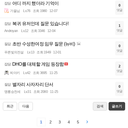
어디 까지 했더라 기억이
잡담
0
댓글
가을님
Lv.76
조회 1980
12-07
복귀 유저인데 질문 있습니다!
잡담
1
댓글
Androyan
Lv.12
조회 3346
12-04
초반 수성한여정 임무 질문 (뉴비)
질답
0
댓글
푸른빛의전설
Lv.13
조회 1949
12-01
DHO를 대체할 게임 등장함
잡담
2
댓글
찌야키
Lv.42
조회 3695
11-25
별자리 사자자리 단서
질답
0
댓글
맹룡승천세
Lv.31
조회 2080
11-25
최근
다음
검색
글쓰기
1
2
3
4
5