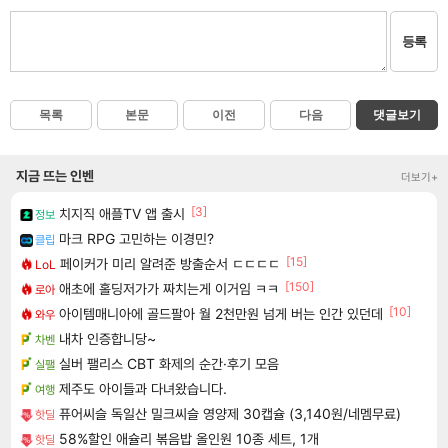
등록
목록
본문
이전
다음
댓글보기
지금 뜨는 인벤
더보기+
[3]
치지직 애플TV 앱 출시
정보
마크 RPG 고민하는 이경민?
클립
[15]
페이커가 미리 알려준 방출순서 ㄷㄷㄷㄷ
LoL
[150]
애초에 홀딩저가가 짜치는게 이거임 ㅋㅋ
로아
[10]
아이템매니아에 골드팔아 월 2천만원 넘게 버는 인간 있던데
와우
내차 인증합니당~
차벤
실버 팰리스 CBT 화제의 순간·후기 모음
실팰
제주도 아이들과 다녀왔습니다.
여행
퓨어씨슬 독일산 밀크씨슬 영양제 30캡슐 (3,140원/네멤무료)
핫딜
58%할인 애슐리 볶음밥 올인원 10종 세트, 1개
핫딜