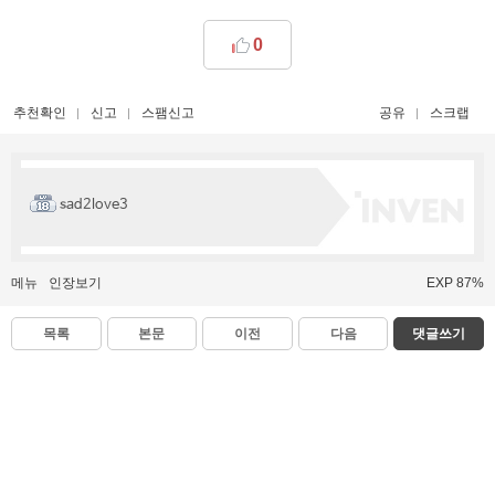
0
추천확인
신고
스팸신고
공유
스크랩
sad2love3
메뉴
인장보기
EXP 87%
목록
본문
이전
다음
댓글쓰기