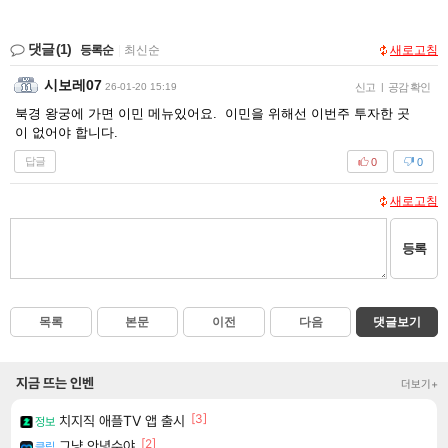
댓글
(1)
등록순
|
최신순
새로고침
시보레07
26-01-20 15:19
신고
|
공감 확인
북경 왕궁에 가면 이민 메뉴있어요. 이민을 위해선 이번주 투자한 곳
이 없어야 합니다.
답글
0
0
새로고침
등록
목록
본문
이전
다음
댓글보기
지금 뜨는 인벤
더보기+
[3]
치지직 애플TV 앱 출시
정보
[2]
그냥 안녕수야
클립