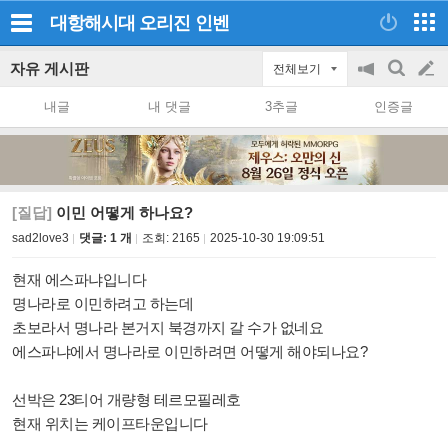
대항해시대 오리진
인벤
자유 게시판
전체보기
공
검
글
지
색
내글
내 댓글
3추글
인증글
on/off
쓰
기
[질답]
이민 어떻게 하나요?
sad2love3
댓글: 1 개
조회:
2165
2025-10-30 19:09:51
현재 에스파냐입니다
명나라로 이민하려고 하는데
초보라서 명나라 본거지 북경까지 갈 수가 없네요
에스파냐에서 명나라로 이민하려면 어떻게 해야되나요?
선박은 23티어 개량형 테르모필레호
현재 위치는 케이프타운입니다