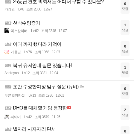
25등급 건조 의뢰서는 어디서 구할 수 있나요?
질답
0
댓글
카리만
Lv.6
조회 2008
12-27
선박수량증가
질답
1
댓글
엑스칼리버
Lv.62
조회 2248
12-07
어디 까지 했더라 기억이
잡담
0
댓글
가을님
Lv.76
조회 1968
12-07
복귀 유저인데 질문 있습니다!
잡담
1
댓글
Androyan
Lv.12
조회 3331
12-04
초반 수성한여정 임무 질문 (뉴비)
질답
0
댓글
푸른빛의전설
Lv.13
조회 1936
12-01
DHO를 대체할 게임 등장함
잡담
2
댓글
찌야키
Lv.42
조회 3679
11-25
별자리 사자자리 단서
질답
0