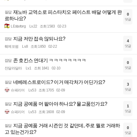
재노바 교역소로 피스타치오 페이스트 배달 어떻게 완
질답
0
료하나요?
댓글
LEstartorg
Lv.22
조회 1583
02-23
지금 저만 접속 않되나요?
잡담
4
댓글
훼예포폄
Lv.8
조회 1850
02-22
존 호킨스 연대기 ㅋㅋㅋㅋㅋㅋㅋㅋ
잡담
0
댓글
잔달라달라
Lv.1
조회 1841
02-10
네베레스트로이드? 이거 매각처가 어딘가요?
질답
3
댓글
슈페리어
Lv.53
조회 1705
02-09
지금 공예품 머 팔아야 하나요? 물교품인가요?
질답
1
댓글
슈페리어
Lv.53
조회 1608
02-09
지금 공예품 거래 시즌인 것 같던데, 주로 뭘로 거래하
질답
0
고 있는건가요?
댓글