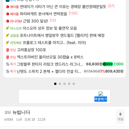
[57]
썬데이가 샤타가 아닌 큰 이유는 경매장 불안정때문일듯
메이플
[130]
파리바게트 본사에서 연락왔음
메이플
[12]
근뎀 300 달성!
리니지M
아스오라 성우 정보 및 출연작 모음
아스오라
포트나이트에서 명일방주 엔드필드 [펠리카] 판매 예정
섭컬겜
프롤로그 테스트를 마치고.. (feat. 리아)
리밋제로
고려홍삼정 100포
핫딜
엑스트라버진 올리브오일 30캡슐 x 8박스
핫딜
그랑블루 판타지 리링크 엔드리스 라그나로크 Granblue Fantasy Relink Endless Ragnarok
66,800원
7,000
특가
닌텐도 스위치 2 본체 + 젤다의 전설 티어스 오브 더 킹덤 닌텐도 스위치 2 에디션 + 젤다의 전설 브레스 오브 더 와일드 닌텐도 스위치 2 에디션 번들
817,600원
1%
809,420원
특가
뉴빕니다
잡담
0
댓글
rx93nt
Lv.6
조회 18
11:28