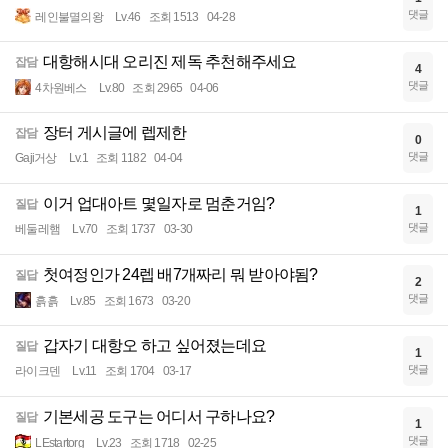
댓글
레인불멸의왕
Lv.46
조회 1513
04-28
대항해시대 오리진 제독 추천해주세요
잡담
4
댓글
4차원베스
Lv.80
조회 2965
04-06
장터 게시글에 렙제한
잡담
0
댓글
Gaji거상
Lv.1
조회 1182
04-04
이거 업대아트 몇일자로 멈춘거임?
질답
1
댓글
베둘레햄
Lv.70
조회 1737
03-30
첫여정인가 24렙 배7개짜리 뭐 받아야됨?
질답
2
댓글
흙흙
Lv.85
조회 1673
03-20
갑자기 대항오 하고 싶어졌는데요
질답
1
댓글
라이크덴
Lv.11
조회 1704
03-17
기본세공 도구는 어디서 구하나요?
질답
1
댓글
LEstartorg
Lv.23
조회 1718
02-25