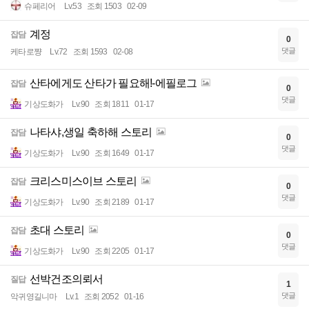
슈페리어
Lv.53
조회 1503
02-09
계정
잡담
0
댓글
케타로쨩
Lv.72
조회 1593
02-08
산타에게도 산타가 필요해!-에필로그
잡담
0
댓글
기상도화가
Lv.90
조회 1811
01-17
나타샤,생일 축하해 스토리
잡담
0
댓글
기상도화가
Lv.90
조회 1649
01-17
크리스미스이브 스토리
잡담
0
댓글
기상도화가
Lv.90
조회 2189
01-17
초대 스토리
잡담
0
댓글
기상도화가
Lv.90
조회 2205
01-17
선박건조의뢰서
질답
1
댓글
악귀영길니마
Lv.1
조회 2052
01-16