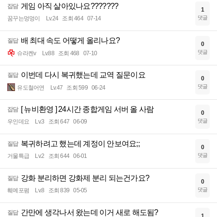
게임 아직 살아있나요???????
잡담
1
댓글
꿈꾸는멍멍이
Lv.24
조회 464
07-14
배 최대 속도 어떻게 올리나요?
질답
0
댓글
슈라켄v
Lv.88
조회 468
07-10
이번데 다시 복귀했는데 교역 질문이요
질답
0
댓글
유도철어연
Lv.47
조회 599
06-24
[ 뉴비환영 ] 24시간 종합게임 서버 올 사람
잡담
0
댓글
우인데요
Lv.3
조회 647
06-09
복귀하려고 했는데 계정이 안보여요;;
질답
0
댓글
거물특급
Lv.2
조회 644
06-01
강화 분리하면 강화제 분리 되는건가요?
질답
0
댓글
훼예포폄
Lv.8
조회 839
05-05
간만에 생각나서 왔는데 이거 새로 해도됨?
질답
1