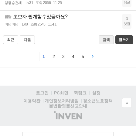
댓글
맹룡승천세
Lv.31
조회 2066
11-25
초보자 쉽게할수있을까요?
잡담
1
댓글
미냉미냉
Lv.8
조회 2545
11-11
최근
다음
검색
글쓰기
1
2
3
4
5
로그인
PC화면
퀵링크
설정
청소년보호정책
이용약관
개인정보처리방침
▲
불법촬영물신고안내
(주)
인
벤