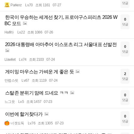
댓글
Parkerz
Lv.70
조회 1161
07-27
한국이 우승하는 세계선 찾기, 프로야구스피리츠 2026 W
0
BC 모드
댓글
Half라
Lv.22
조회 1086
07-26
2026 대통령배 아마추어 이스포츠 리그 서울대표 선발전
0
댓글
Llawliet
Lv.74
조회 2103
07-24
게이밍 마우스는 가벼운 게 좋은 듯
2
댓글
만렙스핏
Lv.67
조회 1119
07-24
스탈존 분위기 맘에 드네요 ㅋㅋ
0
댓글
느그읏
Lv.5
조회 1457
07-23
이번에 할거찾다가
0
댓글
너겟도둑
Lv.76
조회 1305
07-23