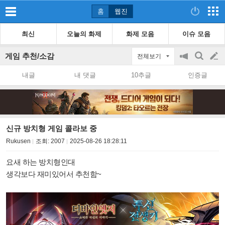
홈
웹진
최신
오늘의 화제
화제 모음
이슈 모음
게임 추천/소감
전체보기
공
검
글
지
색
내글
내 댓글
10추글
인증글
on/off
쓰
기
신규 방치형 게임 콜라보 중
Rukusen
조회:
2007
2025-08-26 18:28:11
요새 하는 방치형인대
생각보다 재미있어서 추천함~