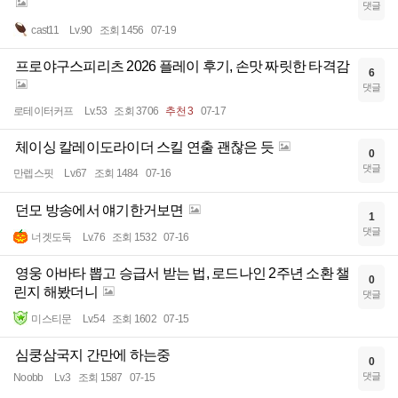
댓글
cast11
Lv.90
조회 1456
07-19
프로야구스피리츠 2026 플레이 후기, 손맛 짜릿한 타격감
6
댓글
로테이터커프
Lv.53
조회 3706
추천 3
07-17
체이싱 칼레이도라이더 스킬 연출 괜찮은 듯
0
댓글
만렙스핏
Lv.67
조회 1484
07-16
던모 방송에서 얘기한거보면
1
댓글
너겟도둑
Lv.76
조회 1532
07-16
영웅 아바타 뽑고 승급서 받는 법, 로드나인 2주년 소환 챌
0
린지 해봤더니
댓글
미스티문
Lv.54
조회 1602
07-15
심쿵삼국지 간만에 하는중
0
댓글
Noobb
Lv.3
조회 1587
07-15