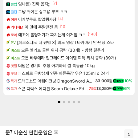
[7]
임나은) 진짜 음지;;
클립
그냥 귀여운 상교용 부부 ㅋㅋ
클립
[4]
이케부쿠로 팝업행사장
이환
[10]
이 맛에 주말던전 돔
리니지M
[140]
애초에 홀딩저가가 짜치는게 이거임 ㅋㅋ
로아
[페르소나5: 더 팬텀 X] 괴도 영상 l 타카마키 안·댄싱 스타
PV
모든 엘리트 골렘 위치 공략 (30개) - 방랑 결투가
비스트
모든 바우에라 업그레이드 아이템 획득 위치 공략 (89개)
비스트
더담은 경기미 추청 아끼바레 쌀 특등급 10kg
핫딜
파스퇴르 무항생제 인증 바른목장 우유 125ml x 24개
핫딜
드래곤소드 어웨이크닝 DragonSword Awakening
33,000원
10%
특가
스콘 디럭스 에디션 Scorn Deluxe Edition
75%
13,250원
6%
특가
문7 이순신 편한운영은
1