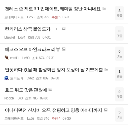
젠레스 존 제로 3.1 업데이트, 레미엘 장난 아니네요
8
댓글
로테이터커프
Lv.53
조회 999
추천 5
07-31
컨커러스 삼국 몰입도가 ㄷㄷ
0
댓글
Llawliet
Lv.74
조회 768
07-31
에코스 오브 아인크라드 리뷰
0
댓글
cast11
Lv.90
조회 674
07-31
딴짓하다 켰을 때 활성화된 방치 보상이 날 기쁘게함
1
댓글
도퍼노바
Lv.62
조회 809
07-30
호드 워도 맛은 괜찮네
0
댓글
Noobb
Lv.3
조회 785
07-30
어나더던전 신서버 오픈, 점핑하고 영웅 아바타까지
5
댓글
로테이터커프
Lv.53
조회 746
추천 4
07-30