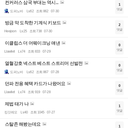
컨커러스 삼국 부대는 역시...
1
댓글
도퍼노바
Lv.62
조회 862
07-30
방금 막 도착한 기계식 키보드
2
댓글
Heejoon
Lv.25
조회 738
07-30
이클립스 더 어웨이크닝 얘낸
0
댓글
Llawliet
Lv.74
조회 833
07-29
열혈강호 넥스트 베스트 스트리머 선발전
0
댓글
도퍼노바
Lv.62
조회 867
07-28
던파 전용 혜택 카드가 나왔어요
0
댓글
Llawliet
Lv.74
조회 919
07-28
제법 태가 나
1
댓글
킹갓레오
Lv.40
조회 1045
07-27
스탈존 해봤는데요
1