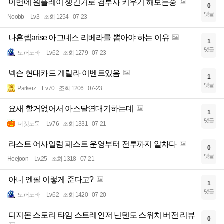
이번에 원플레이 생긴거로 검투사 키우기 해보는중
0
댓글
Noobb
Lv.3
조회 1254
07-23
나혼렙arise 아그네스 리베라를 뽑아야 하는 이유
1
댓글
도퍼노바
Lv.62
조회 1279
07-23
넥슨 현대카드 게릴라 이벤트있음
1
댓글
Parkerz
Lv.70
조회 1206
07-23
요새 할거없어서 아스달연대기하는데
1
댓글
너겟도둑
Lv.76
조회 1331
07-21
라스트 어사일럼 페스트 운영부터 전투까지 알차다
0
댓글
Heejoon
Lv.25
조회 1318
07-21
아니 엔필 이렇게 준다고?
1
댓글
도퍼노바
Lv.62
조회 1420
07-20
디지몬 스토리 타임 스트레인저 닌텐도 스위치 버전 리뷰
0