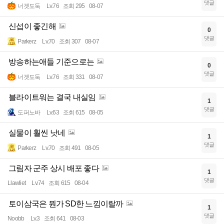
댓글
너겟도둑
Lv.76
조회 295
08-07
신섭이 좋긴해
0
댓글
Parkerz
Lv.70
조회 307
08-07
방송하는애들 기준으로는
0
댓글
너겟도둑
Lv.76
조회 331
08-07
블라이트워는 결국 내실임
1
댓글
도퍼노바
Lv.63
조회 615
08-05
실물이 훨씬 낫네
1
댓글
Parkerz
Lv.70
조회 491
08-05
그림자 군주 상시 배포 좋다
1
댓글
Llawliet
Lv.74
조회 615
08-04
토이삼국은 뭔가 SD한 느낌이랄까
1
댓글
Noobb
Lv.3
조회 641
08-03