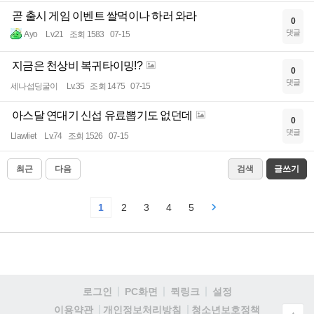
곧 출시 게임 이벤트 쌀먹이나 하러 와라
0
댓글
Ayo
Lv.21
조회 1583
07-15
지금은 천상비 복귀타이밍!?
0
댓글
세나섭딩굴이
Lv.35
조회 1475
07-15
아스달 연대기 신섭 유료뽑기도 없던데
0
댓글
Llawliet
Lv.74
조회 1526
07-15
최근
다음
검색
글쓰기
1
2
3
4
5
로그인
PC화면
퀵링크
설정
청소년보호정책
이용약관
개인정보처리방침