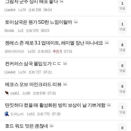
그림자 군주 상시 배포 좋다
1
댓글
Llawliet
Lv.74
조회 539
08-04
토이삼국은 뭔가 SD한 느낌이랄까
1
댓글
Noobb
Lv.3
조회 570
08-03
젠레스 존 제로 3.1 업데이트, 레미엘 장난 아니네요
8
댓글
로테이터커프
Lv.53
조회 932
추천 5
07-31
컨커러스 삼국 몰입도가 ㄷㄷ
0
댓글
Llawliet
Lv.74
조회 727
07-31
에코스 오브 아인크라드 리뷰
0
댓글
cast11
Lv.90
조회 638
07-31
딴짓하다 켰을 때 활성화된 방치 보상이 날 기쁘게함
1
댓글
도퍼노바
Lv.62
조회 770
07-30
호드 워도 맛은 괜찮네
0