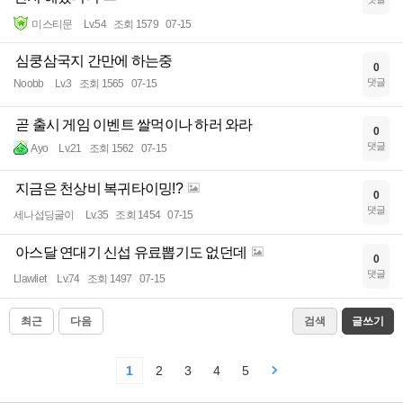
미스티문
Lv.54
조회 1579
07-15
심쿵삼국지 간만에 하는중
0
댓글
Noobb
Lv.3
조회 1565
07-15
곧 출시 게임 이벤트 쌀먹이나 하러 와라
0
댓글
Ayo
Lv.21
조회 1562
07-15
지금은 천상비 복귀타이밍!?
0
댓글
세나섭딩굴이
Lv.35
조회 1454
07-15
아스달 연대기 신섭 유료뽑기도 없던데
0
댓글
Llawliet
Lv.74
조회 1497
07-15
최근
다음
검색
글쓰기
1
2
3
4
5