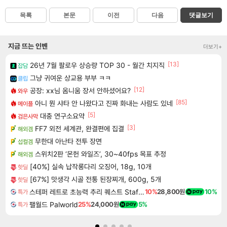
목록
본문
이전
다음
댓글보기
지금 뜨는 인벤
더보기+
[13]
26년 7월 팔로우 상승량 TOP 30 - 월간 치지직
잡담
그냥 귀여운 상교용 부부 ㅋㅋ
클립
[12]
공장: xx님 옴니움 장서 안하셨어요?
와우
[85]
아니 뭔 샤타 안 나왔다고 진짜 화내는 사람도 있네
메이플
[5]
대충 연구소요약
검은사막
[3]
FF7 외전 세계관, 완결편에 집결
해외겜
무한대 아난타 전투 장면
섭컬겜
스위치2판 ‘몬헌 와일즈’, 30~40fps 목표 추정
해외겜
[40%] 실속 납작롱다리 오징어, 18g, 10개
핫딜
[67%] 맛생각 시골 전통 된장찌개, 600g, 5개
핫딜
스테퍼 레트로 초능력 추리 퀘스트 Staffer Retro A Supernatural Mystery Quest
10%
28,800원
10%
특가
팰월드 Palworld
25%
24,000원
5%
특가