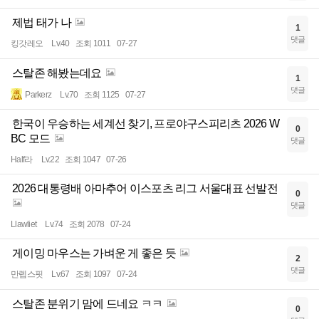
제법 태가 나
1
댓글
킹갓레오
Lv.40
조회 1011
07-27
스탈존 해봤는데요
1
댓글
Parkerz
Lv.70
조회 1125
07-27
한국이 우승하는 세계선 찾기, 프로야구스피리츠 2026 W
0
BC 모드
댓글
Half라
Lv.22
조회 1047
07-26
2026 대통령배 아마추어 이스포츠 리그 서울대표 선발전
0
댓글
Llawliet
Lv.74
조회 2078
07-24
게이밍 마우스는 가벼운 게 좋은 듯
2
댓글
만렙스핏
Lv.67
조회 1097
07-24
스탈존 분위기 맘에 드네요 ㅋㅋ
0