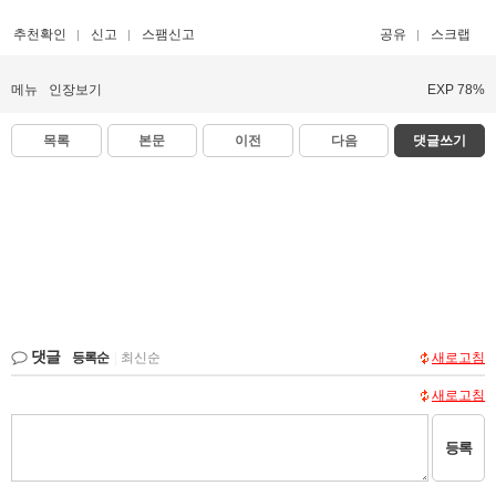
추천확인
신고
스팸신고
공유
스크랩
메뉴
인장보기
EXP 78%
목록
본문
이전
다음
댓글쓰기
댓글
등록순
|
최신순
새로고침
새로고침
등록