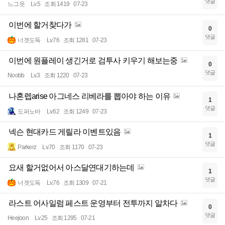
댓글
느그읏
Lv.5
조회 1419
07-23
이번에 할거찾다가
0
댓글
너겟도둑
Lv.76
조회 1281
07-23
이번에 원플레이 생긴거로 검투사 키우기 해보는중
0
댓글
Noobb
Lv.3
조회 1220
07-23
나혼렙arise 아그네스 리베라를 뽑아야 하는 이유
1
댓글
도퍼노바
Lv.62
조회 1249
07-23
넥슨 현대카드 게릴라 이벤트있음
1
댓글
Parkerz
Lv.70
조회 1170
07-23
요새 할거없어서 아스달연대기하는데
1
댓글
너겟도둑
Lv.76
조회 1309
07-21
라스트 어사일럼 페스트 운영부터 전투까지 알차다
0
댓글
Heejoon
Lv.25
조회 1295
07-21