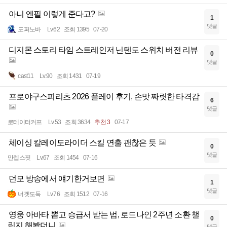
아니 엔필 이렇게 준다고?
1
댓글
도퍼노바
Lv.62
조회 1395
07-20
디지몬 스토리 타임 스트레인저 닌텐도 스위치 버전 리뷰
0
댓글
cast11
Lv.90
조회 1431
07-19
프로야구스피리츠 2026 플레이 후기, 손맛 짜릿한 타격감
6
댓글
로테이터커프
Lv.53
조회 3634
추천 3
07-17
체이싱 칼레이도라이더 스킬 연출 괜찮은 듯
0
댓글
만렙스핏
Lv.67
조회 1454
07-16
던모 방송에서 얘기한거보면
1
댓글
너겟도둑
Lv.76
조회 1512
07-16
영웅 아바타 뽑고 승급서 받는 법, 로드나인 2주년 소환 챌
0
린지 해봤더니
댓글