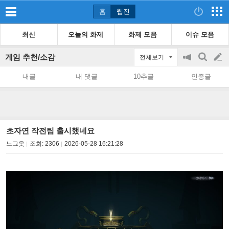
홈
웹진
최신
오늘의 화제
화제 모음
이슈 모음
게임 추천/소감
전체보기
공
검
글
지
색
내글
내 댓글
10추글
인증글
on/off
쓰
기
초자연 작전팀 출시했네요
느그읏
조회:
2306
2026-05-28 16:21:28