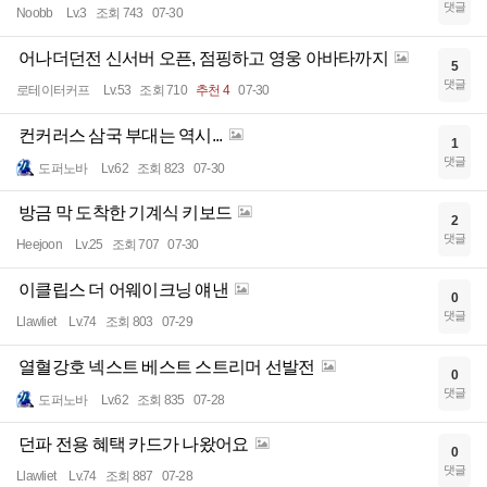
댓글
Noobb
Lv.3
조회 743
07-30
어나더던전 신서버 오픈, 점핑하고 영웅 아바타까지
5
댓글
로테이터커프
Lv.53
조회 710
추천 4
07-30
컨커러스 삼국 부대는 역시...
1
댓글
도퍼노바
Lv.62
조회 823
07-30
방금 막 도착한 기계식 키보드
2
댓글
Heejoon
Lv.25
조회 707
07-30
이클립스 더 어웨이크닝 얘낸
0
댓글
Llawliet
Lv.74
조회 803
07-29
열혈강호 넥스트 베스트 스트리머 선발전
0
댓글
도퍼노바
Lv.62
조회 835
07-28
던파 전용 혜택 카드가 나왔어요
0
댓글
Llawliet
Lv.74
조회 887
07-28