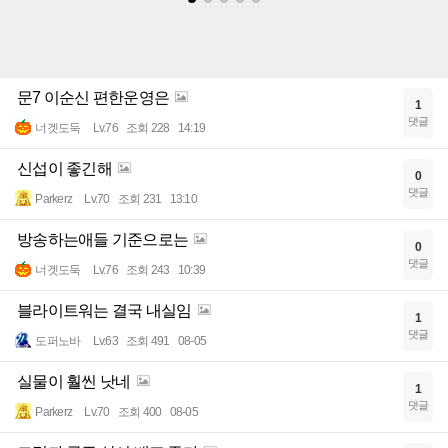
문7 이순신 편한운영은
1
댓글
너겟도둑
Lv.76
조회 228
14:19
신섭이 좋긴해
0
댓글
Parkerz
Lv.70
조회 231
13:10
방송하는애들 기준으로는
0
댓글
너겟도둑
Lv.76
조회 243
10:39
블라이트워는 결국 내실임
1
댓글
도퍼노바
Lv.63
조회 491
08-05
실물이 훨씬 낫네
1
댓글
Parkerz
Lv.70
조회 400
08-05