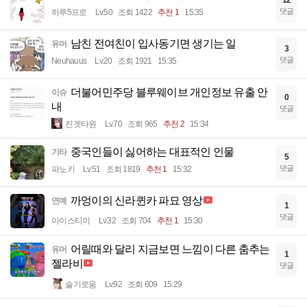
댓글
하루5프로
Lv.50
조회 1422
추천 1
15:35
남친 전여친이 입사동기면 생기는 일
유머
3
댓글
Neuhauus
Lv.20
조회 1921
15:35
더불어민주당 블루웨이브 개인정보 유출 안
이슈
0
내
댓글
진겟타원
Lv.70
조회 965
추천 2
15:34
중국인들이 싫어하는 대표적인 인물
기타
5
댓글
파노키
Lv.51
조회 1819
추천 1
15:32
까엉이의 신라퀸카 파묘 영상
연예
1
댓글
아이스티이
Lv.32
조회 704
추천 1
15:30
어릴때와 달리 지금보면 느낌이 다른 춤추는
유머
1
젤라비
댓글
슬기로움
Lv.92
조회 609
15:29