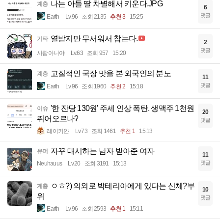
나는 아들 딸 차별해서 키운다.JPG
계층
6
댓글
Earth
Lv.96
조회 2135
추천 3
15:25
열받지만 무서워서 참는다.
기타
2
댓글
사람아니야
Lv.63
조회 957
15:20
고질적인 국장 맛을 본 외국인의 분노
계층
11
댓글
Earth
Lv.96
조회 1960
추천 2
15:18
'한 잔당 130원' 주세 인상 폭탄. 생맥주 1천원
이슈
20
뛰어오르나?
댓글
레이키얀
Lv.73
조회 1461
추천 1
15:13
자꾸 대시하는 남자 받아준 여자
유머
11
댓글
Neuhauus
Lv.20
조회 3191
15:13
ㅇㅎ?) 의외로 박테리아에게 있다는 신체?부
계층
10
위
댓글
Earth
Lv.96
조회 2593
추천 1
15:11