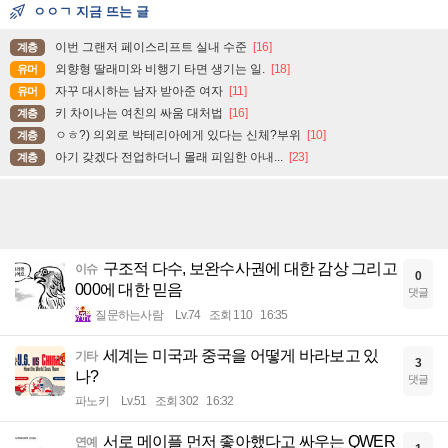
ㅇㅇㄱ 지금 뜨는 글
이번 그랜저 페이스리프트 실내 수준
[16]
계층
외향형 딸래미와 비행기 타면 생기는 일.
[18]
유머
자꾸 대시하는 남자 받아준 여자
[11]
유머
키 차이나는 여친의 싸움 대처법
[16]
계층
ㅇㅎ?) 의외로 박테리아에게 있다는 신체?부위
[10]
계층
아기 갖겠다 전업하더니 몰래 피임한 아내...
[23]
계층
구조적 다수, 보완수사권에 대한 감상 그리고
이슈
0
000에 대한 믿음
댓글
질문하는사람
Lv.74
조회 110
16:35
세계는 미국과 중국을 어떻게 바라보고 있
기타
3
나?
댓글
파노키
Lv.51
조회 302
16:32
서로 메이플 먼저 좋아했다고 싸우는 QWER
연예