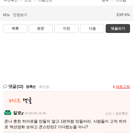
메뉴
인장보기
EXP 6%
목록
본문
이전
다음
댓글쓰기
댓글
(12)
등록순
|
최신순
새로고침
알로y
25-08-06 16:46
신고
|
공감 확인
존나 흔한 히어로물 만들지 말고 1편처럼 만들어라. 사람들이 고작 히어
로 액션영화 보려고 콘스탄틴2 기다렸는줄 아나?