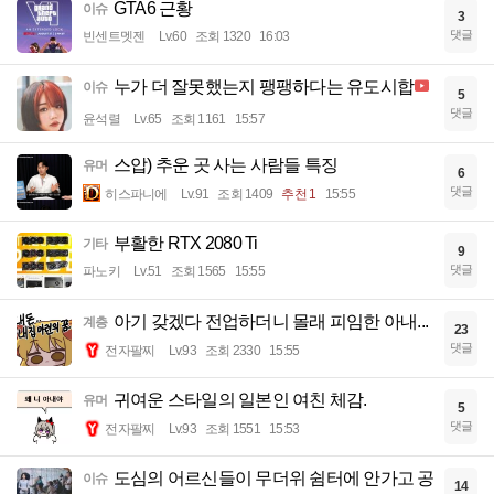
GTA6 근황
이슈
3
댓글
빈센트멧젠
Lv.60
조회 1320
16:03
누가 더 잘못했는지 팽팽하다는 유도시합
이슈
5
댓글
윤석렬
Lv.65
조회 1161
15:57
스압) 추운 곳 사는 사람들 특징
유머
6
댓글
히스파니에
Lv.91
조회 1409
추천 1
15:55
부활한 RTX 2080 Ti
기타
9
댓글
파노키
Lv.51
조회 1565
15:55
아기 갖겠다 전업하더니 몰래 피임한 아내...
계층
23
댓글
전자팔찌
Lv.93
조회 2330
15:55
귀여운 스타일의 일본인 여친 체감.
유머
5
댓글
전자팔찌
Lv.93
조회 1551
15:53
도심의 어르신들이 무더위 쉼터에 안가고 공
이슈
14