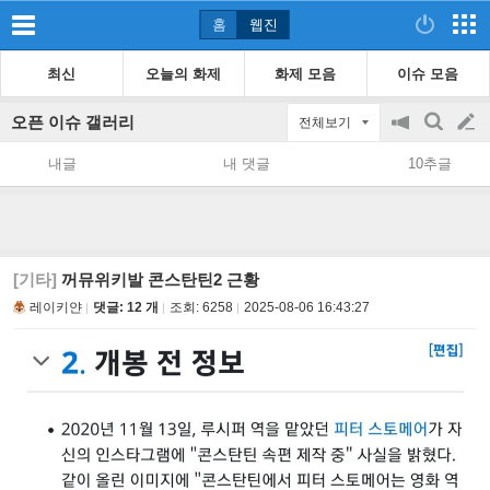
홈
웹진
최신
오늘의 화제
화제 모음
이슈 모음
오픈 이슈 갤러리
전체보기
공
검
글
지
색
내글
내 댓글
10추글
on/off
쓰
기
[기타]
꺼뮤위키발 콘스탄틴2 근황
레이키얀
댓글: 12 개
조회:
6258
2025-08-06 16:43:27