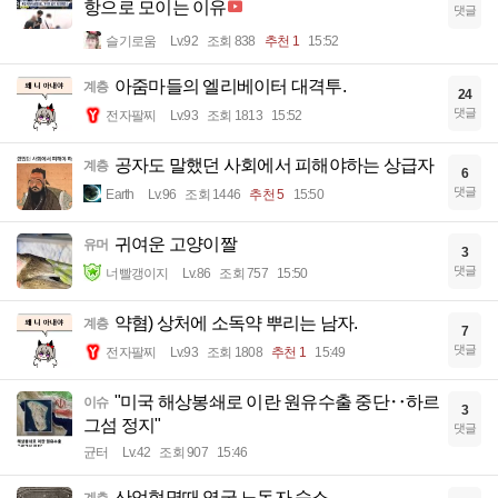
항으로 모이는 이유
댓글
슬기로움
Lv.92
조회 838
추천 1
15:52
아줌마들의 엘리베이터 대격투.
계층
24
댓글
전자팔찌
Lv.93
조회 1813
15:52
공자도 말했던 사회에서 피해야하는 상급자
계층
6
댓글
Earth
Lv.96
조회 1446
추천 5
15:50
귀여운 고양이짤
유머
3
댓글
너빨갱이지
Lv.86
조회 757
15:50
약혐) 상처에 소독약 뿌리는 남자.
계층
7
댓글
전자팔찌
Lv.93
조회 1808
추천 1
15:49
"미국 해상봉쇄로 이란 원유수출 중단‥하르
이슈
3
그섬 정지"
댓글
균터
Lv.42
조회 907
15:46
산업혁명때 영국 노동자 숙소
계층