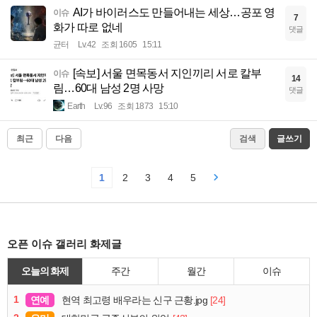
AI가 바이러스도 만들어내는 세상…공포 영
이슈
7
화가 따로 없네
댓글
균터
Lv.42
조회 1605
15:11
[속보] 서울 면목동서 지인끼리 서로 칼부
이슈
14
림…60대 남성 2명 사망
댓글
Earth
Lv.96
조회 1873
15:10
최근
다음
검색
글쓰기
1
2
3
4
5
오픈 이슈 갤러리 화제글
오늘의 화제
주간
월간
이슈
1
연예
[24]
현역 최고령 배우라는 신구 근황.jpg