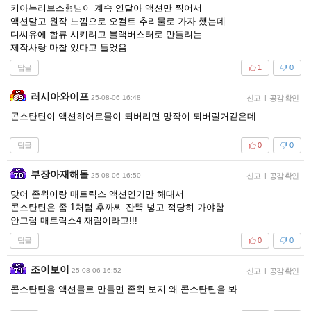
키아누리브스형님이 계속 연달아 액션만 찍어서
액션말고 원작 느낌으로 오컬트 추리물로 가자 했는데
디씨유에 합류 시키려고 블랙버스터로 만들려는
제작사랑 마찰 있다고 들었음
답글
1
0
러시아와이프
25-08-06 16:48
신고
|
공감 확인
콘스탄틴이 액션히어로물이 되버리면 망작이 되버릴거같은데
답글
0
0
부장아재해돌
25-08-06 16:50
신고
|
공감 확인
맞어 존윅이랑 매트릭스 액션연기만 해대서
콘스탄틴은 좀 1처럼 후까씨 잔뜩 넣고 적당히 가야함
안그럼 매트릭스4 재림이라고!!!
답글
0
0
조이보이
25-08-06 16:52
신고
|
공감 확인
콘스탄틴을 액션물로 만들면 존윅 보지 왜 콘스탄틴을 봐..