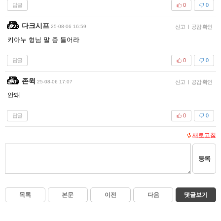
답글
0
0
다크시프
25-08-06 16:59
신고
|
공감 확인
키아누 형님 말 좀 들어라
답글
0
0
존윅
25-08-06 17:07
신고
|
공감 확인
안돼
답글
0
0
새로고침
등록
목록
본문
이전
다음
댓글보기