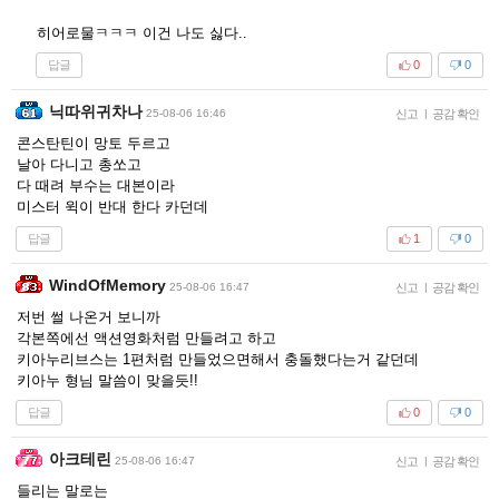
히어로물ㅋㅋㅋ 이건 나도 싫다..
답글
0
0
닉따위귀차나
25-08-06 16:46
신고
|
공감 확인
콘스탄틴이 망토 두르고
날아 다니고 총쏘고
다 때려 부수는 대본이라
미스터 윅이 반대 한다 카던데
답글
1
0
WindOfMemory
25-08-06 16:47
신고
|
공감 확인
저번 썰 나온거 보니까
각본쪽에선 액션영화처럼 만들려고 하고
키아누리브스는 1편처럼 만들었으면해서 충돌했다는거 같던데
키아누 형님 말씀이 맞을듯!!
답글
0
0
아크테린
25-08-06 16:47
신고
|
공감 확인
들리는 말로는