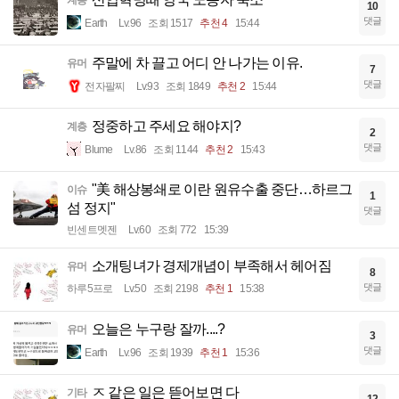
10
댓글
Earth
Lv.96
조회 1517
추천 4
15:44
주말에 차 끌고 어디 안 나가는 이유.
유머
7
댓글
전자팔찌
Lv.93
조회 1849
추천 2
15:44
정중하고 주세요 해야지?
계층
2
댓글
Blume
Lv.86
조회 1144
추천 2
15:43
"美 해상봉쇄로 이란 원유수출 중단…하르그
이슈
1
섬 정지"
댓글
빈센트멧젠
Lv.60
조회 772
15:39
소개팅녀가 경제개념이 부족해서 헤어짐
유머
8
댓글
하루5프로
Lv.50
조회 2198
추천 1
15:38
오늘은 누구랑 잘까....?
유머
3
댓글
Earth
Lv.96
조회 1939
추천 1
15:36
ㅈ 같은 일은 뜯어보면 다
기타
12