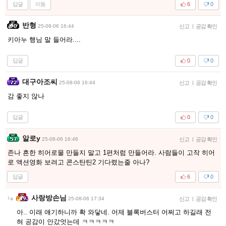
답글
이동
6
0
반형
25-08-06 16:44
신고
|
공감 확인
키아누 행님 말 들어라....
답글
0
0
대구아조씨
25-08-06 16:44
신고
|
공감 확인
감 좋지 않나
답글
0
0
알로y
25-08-06 16:46
신고
|
공감 확인
존나 흔한 히어로물 만들지 말고 1편처럼 만들어라. 사람들이 고작 히어
로 액션영화 보려고 콘스탄틴2 기다렸는줄 아나?
답글
6
0
사랑방손님
25-08-06 17:34
신고
|
공감 확인
아.. 이래 얘기하니까 확 와닿네. 어제 블록버스터 어쩌고 하길래 전
혀 공감이 안갔엇는데 ㅋㅋㅋㅋㅋ