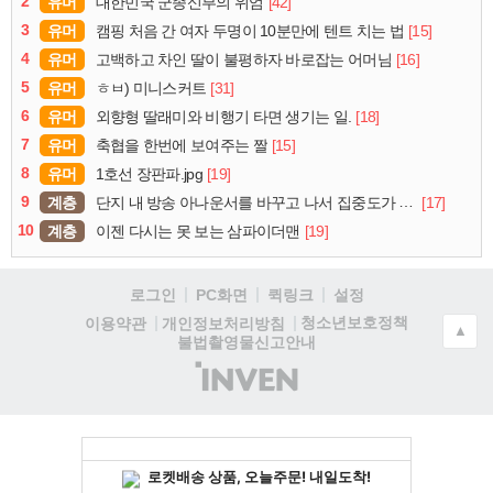
2
유머
[42]
대한민국 군종신부의 위엄
3
유머
[15]
캠핑 처음 간 여자 두명이 10분만에 텐트 치는 법
4
유머
[16]
고백하고 차인 딸이 불평하자 바로잡는 어머님
5
유머
[31]
ㅎㅂ) 미니스커트
6
유머
[18]
외향형 딸래미와 비행기 타면 생기는 일.
7
유머
[15]
축협을 한번에 보여주는 짤
8
유머
[19]
1호선 장판파.jpg
9
계층
[17]
단지 내 방송 아나운서를 바꾸고 나서 집중도가 확 올라갔다는 한 아파트의 안내방송
10
계층
[19]
이젠 다시는 못 보는 삼파이더맨
로그인
PC화면
퀵링크
설정
청소년보호정책
이용약관
개인정보처리방침
▲
불법촬영물신고안내
(주)
인
벤