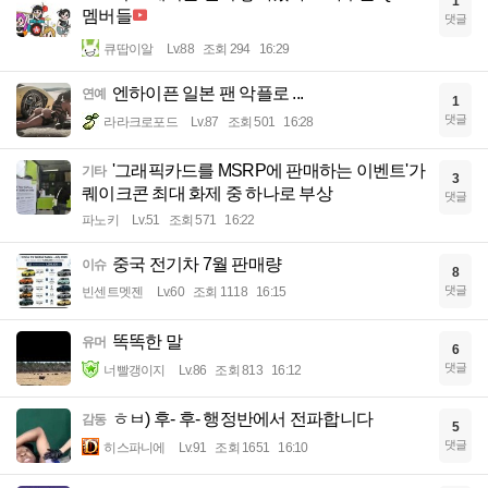
1
멤버들
댓글
큐땁이알
Lv.88
조회 294
16:29
엔하이픈 일본 팬 악플로 ...
연예
1
댓글
라라크로포드
Lv.87
조회 501
16:28
'그래픽카드를 MSRP에 판매하는 이벤트'가
기타
3
퀘이크콘 최대 화제 중 하나로 부상
댓글
파노키
Lv.51
조회 571
16:22
중국 전기차 7월 판매량
이슈
8
댓글
빈센트멧젠
Lv.60
조회 1118
16:15
똑똑한 말
유머
6
댓글
너빨갱이지
Lv.86
조회 813
16:12
ㅎㅂ) 후- 후- 행정반에서 전파합니다
감동
5
댓글
히스파니에
Lv.91
조회 1651
16:10