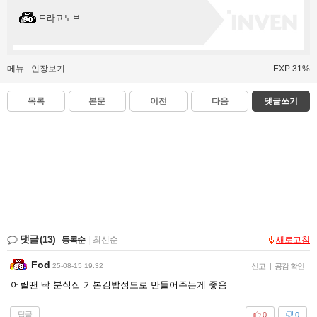
드라고노브
메뉴
인장보기
EXP 31%
목록
본문
이전
다음
댓글쓰기
댓글
(13)
등록순
|
최신순
새로고침
Fod
25-08-15 19:32
신고
|
공감 확인
어릴땐 딱 분식집 기본김밥정도로 만들어주는게 좋음
답글
0
0