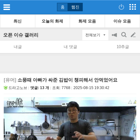
홈
웹진
최신
오늘의 화제
화제 모음
이슈 모음
오픈 이슈 갤러리
전체보기
공
검
글
지
색
내글
내 댓글
10추글
on/off
쓰
기
[유머]
소풍때 아빠가 싸준 김밥이 챙피해서 안먹었어요
드라고노브
댓글: 13 개
조회:
7768
2025-08-15 19:30:42