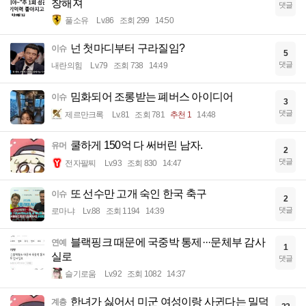
창해져
댓글
풀소유
Lv.86
조회 299
14:50
넌 첫마디부터 구라질임?
이슈
5
댓글
내란의힘
Lv.79
조회 738
14:49
밈화되어 조롱받는 폐버스 아이디어
이슈
3
댓글
제르만크록
Lv.81
조회 781
추천 1
14:48
쿨하게 150억 다 써버린 남자.
유머
2
댓글
전자팔찌
Lv.93
조회 830
14:47
또 선수만 고개 숙인 한국 축구
이슈
2
댓글
로마냐
Lv.88
조회 1194
14:39
블랙핑크 때문에 국중박 통제···문체부 감사
연예
1
실로
댓글
슬기로움
Lv.92
조회 1082
14:37
한녀가 싫어서 미군 여성이랑 사귄다는 밀덕
계층