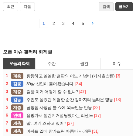
최근
다음
검색
글쓰기
1
2
3
4
5
오픈 이슈 갤러리 화제글
오늘의 화제
주간
월간
이슈
1
계층
[3]
황량하고 쓸쓸한 벌판의 어느 기념비 (카자흐스탄)
2
감동
[34]
39살 신입이 들어왔습니다.
3
계층
[47]
길빵 이거 어떻게 할 수 없나?
4
감동
[13]
주인도 몰랐던 위험한 순간 강아지의 놀라운 행동
5
계층
[22]
곱창집 사장님 불 쇼에 외국인들 반응
6
연예
[17]
음방가서 챌린지거절당했다는 리센느
7
계층
[27]
딸...여기 왜파고 있어?
8
계층
[31]
아파트 엘베 망가뜨린 아줌마 사과문