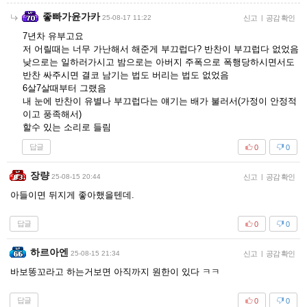
좋빠가윤가카
25-08-17 11:22
신고
|
공감 확인
7년차 유부고요
저 어릴때는 너무 가난해서 해준게 부끄럽다? 반찬이 부끄럽다 없었음
낮으로는 일하러가시고 밤으로는 아버지 주폭으로 폭행당하시면서도
반찬 싸주시면 결코 남기는 법도 버리는 법도 없었음
6살7살때부터 그랬음
내 눈에 반찬이 유별나 부끄럽다는 얘기는 배가 불러서(가정이 안정적
이고 풍족해서)
할수 있는 소리로 들림
답글
0
0
장량
25-08-15 20:44
신고
|
공감 확인
아들이면 뒤지게 좋아했을텐데.
답글
0
0
하르아엔
25-08-15 21:34
신고
|
공감 확인
바보똥꼬라고 하는거보면 아직까지 원한이 있다 ㅋㅋ
답글
0
0