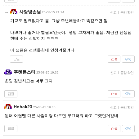
사랑방손님
25-08-15 21:24
신고
|
공감 확인
기교도 필요없다고 봄. 그냥 주변애들하고 똑같으면 됨.
나쁘거나 좋거나 할필요없듯이.. 평범 그자체가 좋음. 저런건 선생님
한테 주는 김밥이지 ㅋㅋㅋ
아 요즘은 선생들한테 안챙겨줄려나
답글
0
0
푸켓몬스터
25-08-15 19:32
신고
|
공감 확인
초딩 김밥치고는 너무 크다...
답글
0
0
Hobak23
25-08-15 19:45
신고
|
공감 확인
원래 어릴땐 다른 사람이랑 다르면 부끄러워 하고 그랬던거같네
답글
0
0