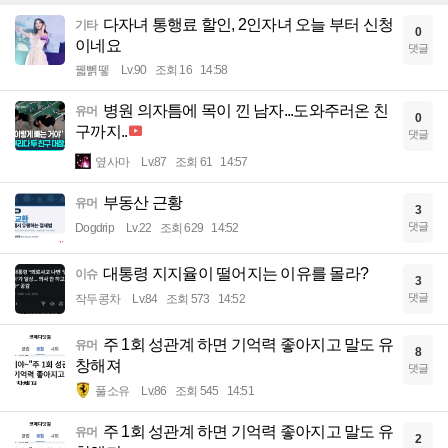
다자녀 통행료 할인, 2인자녀 오늘 부터 신청
기타
0
이네요
댓글
꿻뻵뗗
Lv.90
조회 16
14:58
병원 의자틈에 목이 낀 남자...도와주러온 친
유머
0
구까지..
댓글
옆사마
Lv.87
조회 61
14:57
부동산 근황
유머
3
댓글
Dogdrip
Lv.22
조회 629
14:52
대통령 지지율이 떨어지는 이유를 몰라?
이슈
3
댓글
작두콩차
Lv.84
조회 573
14:52
주 1회 성관계 하면 기억력 좋아지고 말도 유
유머
8
창해져
댓글
풀소유
Lv.86
조회 545
14:51
주 1회 성관계 하면 기억력 좋아지고 말도 유
유머
2