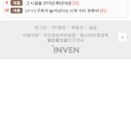
9
계층
[31]
그 시절을 견뎌낸 80년대생
10
계층
[31]
(ㅎㅂ) 구독자 늘어났다는 시계 수리 유튜버
로그인
PC화면
퀵링크
설정
청소년보호정책
이용약관
개인정보처리방침
▲
불법촬영물신고안내
(주)
인
벤