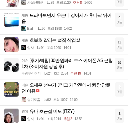
댓글
사실난라쿤
Lv.89
조회 2120
추천 8
14:06
드라마보면서 우는데 강아지가 후다닥 뛰어
계층
4
옴
댓글
Earth
Lv.96
조회 1898
14:02
호불호 갈리는 벌집 삼겹살
계층
13
댓글
입사
Lv.94
조회 1960
14:01
[후기/빡침] 30만원짜리 보스 이어폰 AS 근황
이슈
26
1차 (소비자원 상담 후)
댓글
무념무상창기
Lv.24
조회 2084
추천 19
14:01
오세훈 선수가 J리그 개막전에서 퇴장 당했
이슈
3
던 이유
댓글
슬기로움
Lv.92
조회 1007
14:00
유나 초근접 미모 (ITZY)
연예
1
댓글
입사
Lv.94
조회 1214
추천 2
13:58