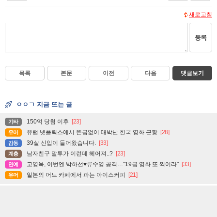
새로고침
등록
목록
본문
이전
다음
댓글보기
ㅇㅇㄱ 지금 뜨는 글
150억 당첨 이후
[23]
기타
유럽 넷플릭스에서 뜬금없이 대박난 한국 영화 근황
[28]
유머
39살 신입이 들어왔습니다.
[33]
감동
남자친구 말투가 이런데 헤어져..?
[23]
계층
고영욱, 이번엔 박하선♥류수영 공격…"19금 영화 또 찍어라"
[33]
연예
일본의 어느 카페에서 파는 아이스커피
[21]
유머