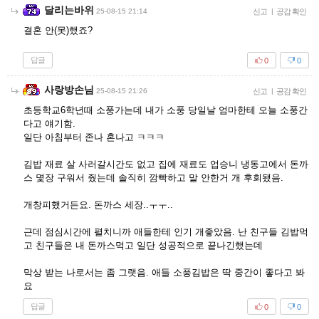
달리는바위
25-08-15 21:14
신고
|
공감 확인
결혼 안(못)했죠?
답글
0
0
사랑방손님
25-08-15 21:26
신고
|
공감 확인
초등학교6학년때 소풍가는데 내가 소풍 당일날 엄마한테 오늘 소풍간
다고 얘기함.
일단 아침부터 존나 혼나고 ㅋㅋㅋ
김밥 재료 살 사러갈시간도 없고 집에 재료도 업승니 냉동고에서 돈까
스 몇장 구워서 줬는데 솔직히 깜빡하고 말 안한거 개 후회됐음.
개창피했거든요. 돈까스 세장..ㅜㅜ..
근데 점심시간에 펼치니까 애들한테 인기 개좋았음. 난 친구들 김밥먹
고 친구들은 내 돈까스먹고 일단 성공적으로 끝나긴했는데
막상 받는 나로서는 좀 그랫음. 애들 소풍김밥은 딱 중간이 좋다고 봐
요
답글
0
0