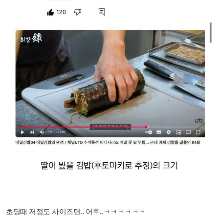
초딩때 저정도 사이즈면.. 어후..ㅋㅋㅋㅋㅋㅋ