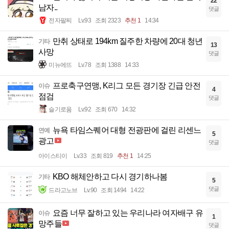
22
남자..
댓글
전자팔찌
Lv.93
조회 2323
추천 1
14:34
만취 상태로 194km 질주한 차량에 20대 청년
기타
13
사망
댓글
미뉴에뜨
Lv.78
조회 1388
14:33
프로축구연맹, K리그 모든 경기장 긴급 안전
이슈
4
점검
댓글
슬기로움
Lv.92
조회 670
14:32
뉴욕 타임스퀘어 대형 전광판에 걸린 리센느
연예
5
광고
댓글
아이스티이
Lv.33
조회 819
추천 1
14:25
KBO 해체안하고 다시 경기하나봄
기타
5
댓글
드라고노브
Lv.90
조회 1494
14:22
요즘 너무 잘하고 있는 우리나라 여자배구 유
이슈
1
망주들
댓글