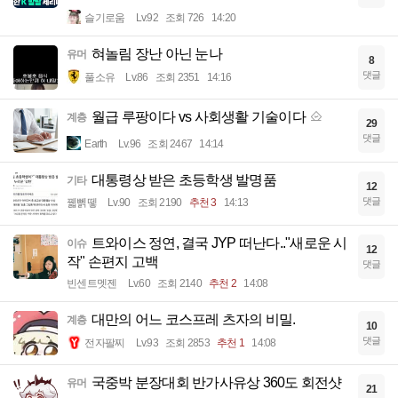
슬기로움
Lv.92
조회 726
14:20
혀놀림 장난 아닌 눈나
유머
8
댓글
풀소유
Lv.86
조회 2351
14:16
월급 루팡이다 vs 사회생활 기술이다
계층
29
댓글
Earth
Lv.96
조회 2467
14:14
대통령상 받은 초등학생 발명품
기타
12
댓글
꿻뻵뗗
Lv.90
조회 2190
추천 3
14:13
트와이스 정연, 결국 JYP 떠난다.."새로운 시
이슈
12
작" 손편지 고백
댓글
빈센트멧젠
Lv.60
조회 2140
추천 2
14:08
대만의 어느 코스프레 츠자의 비밀.
계층
10
댓글
전자팔찌
Lv.93
조회 2853
추천 1
14:08
국중박 분장대회 반가사유상 360도 회전샷
유머
21