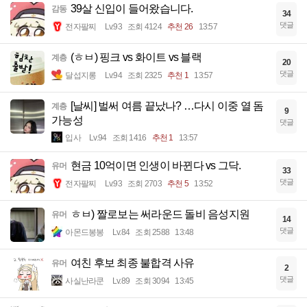
39살 신입이 들어왔습니다.
감동
34
댓글
전자팔찌
Lv.93
조회 4124
추천 26
13:57
(ㅎㅂ) 핑크 vs 화이트 vs 블랙
계층
20
댓글
달섭지롱
Lv.94
조회 2325
추천 1
13:57
[날씨] 벌써 여름 끝났나? …다시 이중 열 돔
계층
9
가능성
댓글
입사
Lv.94
조회 1416
추천 1
13:57
현금 10억이면 인생이 바뀐다 vs 그닥.
유머
33
댓글
전자팔찌
Lv.93
조회 2703
추천 5
13:52
ㅎㅂ) 짤로보는 써라운드 돌비 음성지원
유머
14
댓글
아몬드봉봉
Lv.84
조회 2588
13:48
여친 후보 최종 불합격 사유
유머
2
댓글
사실난라쿤
Lv.89
조회 3094
13:45