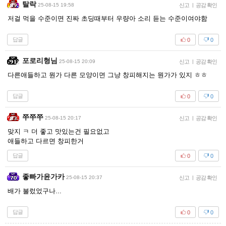
탈락
25-08-15 19:58
신고
|
공감 확인
저걸 먹을 수준이면 진짜 초딩때부터 우량아 소리 듣는 수준이여야함
답글
0
0
포로리형님
25-08-15 20:09
신고
|
공감 확인
다른애들하고 뭔가 다른 모양이면 그냥 창피해지는 뭔가가 있지 ㅎㅎ
답글
0
0
쭈쭈쭈
25-08-15 20:17
신고
|
공감 확인
맞지 ㅋ 더 좋고 맛있는건 필요없고
애들하고 다르면 창피한거
답글
0
0
좋빠가윤가카
25-08-15 20:37
신고
|
공감 확인
배가 불렀었구나...
답글
0
0