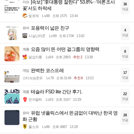
[속보] "李대통령 잘한다" 53.8%···'여론조사
이슈
36
꽃'서도 하락세
댓글
빛로제
Lv.88
조회 1575
13:44
포용력이 넓은 친구
유머
4
댓글
사실난라쿤
Lv.89
조회 1706
13:42
요즘 많이 뜬 어떤 걸그룹의 영향력
계층
8
댓글
달섭지롱
Lv.94
조회 2885
추천 2
13:38
완벽한 코스프레
게임
17
댓글
스티브승준유
Lv.76
조회 3149
추천 6
13:32
테슬라 FSD lite 간단 후기.
계층
22
댓글
전자팔찌
Lv.93
조회 3197
13:29
유럽 넷플릭스에서 뜬금없이 대박난 한국 영
유머
28
화 근황
댓글
풀소유
Lv.86
조회 4887
13:28