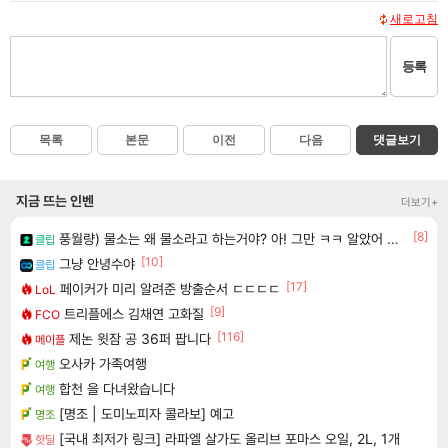
새로고침
등록
목록
본문
이전
다음
댓글보기
지금 뜨는 인벤
더보기+
[8]
풍월량) 물소는 왜 물소라고 하는거야? 아! 그만 ㅋㅋ 알았어 ㅋㅋ
클립
[10]
그냥 안녕수야
클립
[17]
페이커가 미리 알려준 방출순서 ㄷㄷㄷㄷ
LoL
[9]
트리플에스 김채연 고화질
FCO
[116]
제논 윗잠 공 36퍼 팝니다
메이플
오사카 가족여행
여행
합천 을 다녀왔습니다
여행
[명조 | 도미노피자 콜라보] 예고
명조
[국내 최저가 링크] 라파엘 살가도 올리브 포마스 오일, 2L, 1개
핫딜