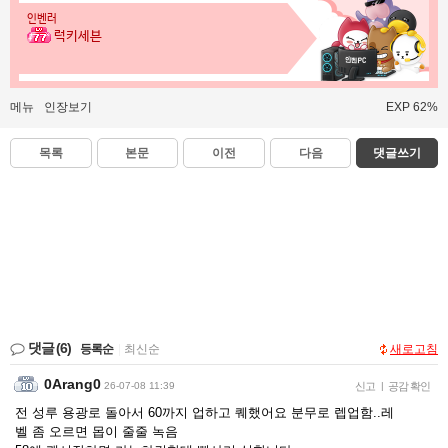
인벤러
럭키세븐
메뉴
인장보기
EXP 62%
목록
본문
이전
다음
댓글쓰기
댓글
(6)
등록순
|
최신순
새로고침
0Arang0
26-07-08 11:39
신고
|
공감 확인
전 성루 용광로 돌아서 60까지 업하고 퀘했어요 분무로 렙업함..레
벨 좀 오르면 몹이 줄줄 녹음