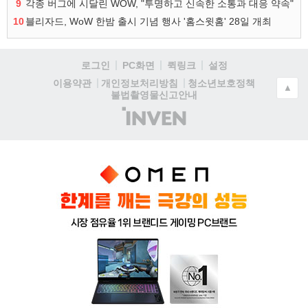
9
각종 버그에 시달린 WOW, "투명하고 신속한 소통과 대응 약속"
10
블리자드, WoW 한밤 출시 기념 행사 '홈스윗홈' 28일 개최
로그인
PC화면
퀵링크
설정
청소년보호정책
이용약관
개인정보처리방침
▲
불법촬영물신고안내
(주)
인
벤