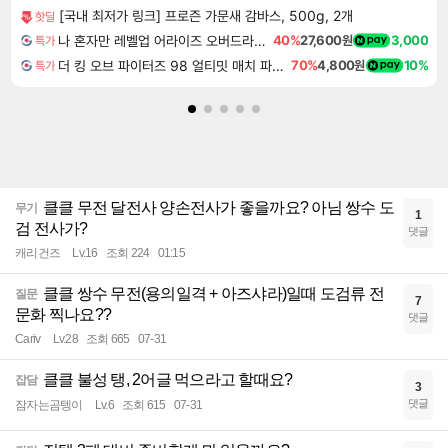
[국내 최저가 링크] 프로즌 가문새 감바스, 500g, 2개
핫딜
나 혼자만 레벨업 어라이즈 오버드라이브 Solo Leveling Arise
40%
27,600원
3,000
특가
더 킹 오브 파이터즈 98 얼티밋 매치 파이널 에디션 THE KING OF FIGHTERS 98 ULTIMATE MATCH FINAL EDITION
70%
4,800원
10%
특가
클클 무전 달전사 양손전사가 좋을까요? 아님 쌍수 도
무기
1
검 전사가?
댓글
캐리건즈
Lv.16
조회 224
01:15
클클 쌍수 무전(용의일격 + 아즈샤라)일때 도검류 전
질문
7
문화 찍나요??
댓글
Cariv
Lv.28
조회 665
07-31
클클 불성 탱, 2어글 먹으라고 할때요?
잡담
3
댓글
잠자는곰텡이
Lv.6
조회 615
07-31