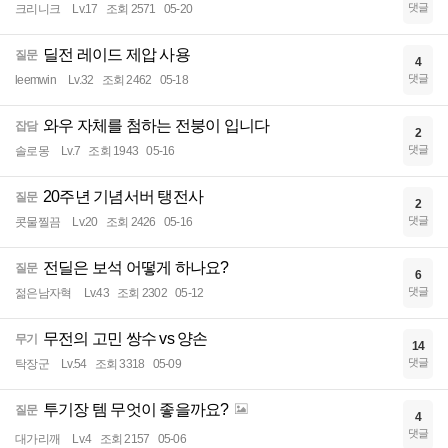
댓글
크리니크
Lv.17
조회 2571
05-20
딜전 레이드 제압 사용
질문
4
댓글
leemwin
Lv.32
조회 2462
05-18
와우 자체를 첨하는 전붕이 입니다
잡담
2
댓글
솔로몽
Lv.7
조회 1943
05-16
20주년 기념서버 탱전사
질문
2
댓글
콧물찔끔
Lv.20
조회 2426
05-16
전딜은 보석 어떻게 하나요?
질문
6
댓글
젊은남자혁
Lv.43
조회 2302
05-12
무전의 고민 쌍수 vs 양손
무기
14
댓글
탁장군
Lv.54
조회 3318
05-09
투기장 템 무엇이 좋을까요?
질문
4
댓글
대가리깨
Lv.4
조회 2157
05-06