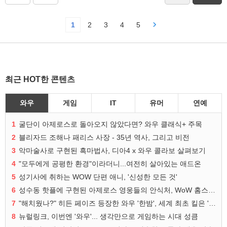
1
2
3
4
5
최근 HOT한 콘텐츠
와우
게임
IT
유머
연예
1
굴단이 아제로스로 돌아오지 않았다면? 와우 클래식+ 주목
2
블리자드 조해나 패리스 사장 - 35년 역사, 그리고 비전
3
악마술사로 구현된 흑마법사, 디아4 x 와우 콜라보 살펴보기
4
"모두에게 공평한 환경"이라더니...여전히 살아있는 애드온
5
성기사에 취하는 WOW 단편 애니, '신성한 모든 것'
6
성수동 핫플에 구현된 아제로스 영웅들의 안식처, WoW 홈스윗홈
7
"해치웠나?" 히든 페이즈 등장한 와우 '한밤', 세계 최초 킬은 '팀 리퀴드'
8
뉴럴링크, 이번엔 '와우'... 생각만으로 게임하는 시대 성큼