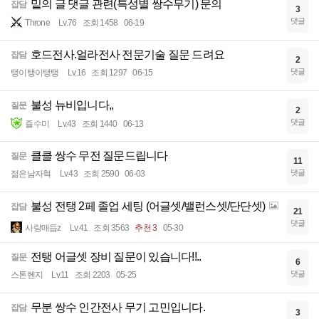
밑의 글 댓글 관련(특성별 쌍수무기) 문의
잡담
3
댓글
Throne
Lv.76
조회 1458
06-19
호드전사.얼라전사 전문기술 질문 드려요
잡담
2
댓글
탱이탱이탱탱
Lv.16
조회 1297
06-15
불성 뉴비입니다,,
질문
2
댓글
즐수미
Lv.43
조회 1440
06-13
클클 쌍수 무전 질문드립니다
질문
11
댓글
젊은남자혁
Lv.43
조회 2590
06-03
불성 전탱 2페 졸업 세팅 (어글셋/밸런스셋/단단셋)
잡담
21
댓글
사랑매듭z
Lv.41
조회 3563
추천 3
05-30
전탱 어글셋 장비 질문이 있습니다!!..
질문
6
댓글
스톤헨지
Lv.11
조회 2203
05-25
무분 쌍수 인간전사 무기 고민입니다.
잡담
3