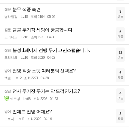
분무 적중 숙련
질문
3
댓글
님하딜점
Lv.15
조회 2194
05-06
클클 투기장 세팅이 궁금합니다
질문
6
댓글
크리니크
Lv.16
조회 1931
04-30
불성 1페이지 전탱 무기 고민스럽습니다.
잡담
11
댓글
크리니크
Lv.16
조회 2620
04-28
전탱 적중 스탯 여러분의 선택은?
방어
6
댓글
백별
Lv.12
조회 2271
04-28
전사 투기장 무기는 닥 도검인가요?
잡담
4
댓글
쉐르벵
Lv.68
조회 2208
04-23
언데드 전탱 어때요?
방어
8
댓글
노로사
Lv.11
조회 2329
04-19