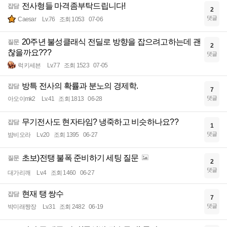
전사형들 마격좀부탁드립니다!
잡담
2
댓글
Caesar
Lv.76
조회 1053
07-06
20주년 불성클래식 전딜로 방향을 잡으려고하는데 괜
질문
2
찮을까요???
댓글
럭키세븐
Lv.77
조회 1523
07-05
방특 전사의 확률과 분노의 경제학.
잡담
7
댓글
아오이mk2
Lv.41
조회 1813
06-28
무기전사도 현자타임? 냉죽하고 비슷하나요??
잡담
1
댓글
밤비오라
Lv.20
조회 1395
06-27
초보)전탱 불폭 준비하기 세팅 질문
질문
2
댓글
대가리깨
Lv.4
조회 1460
06-27
현재 탱 쌍수
잡담
7
댓글
박미래짱장
Lv.31
조회 2482
06-19