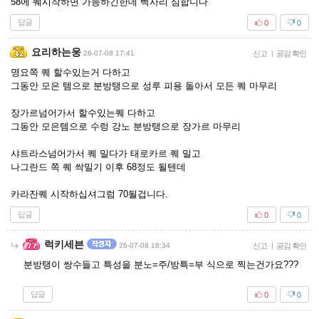
58에 퀘시작하면 가능하긴한데 삑사리 심합니다
답글
0
0
요리하는웅
26-07-08 17:41
신고
|
공감 확인
명요쪽 퀘 할수있는거 다하고
그동안 모은 템으로 분방탱으로 성루 피용 돌아서 모든 퀘 마무리
장가르넘어가서 할수있는퀘 다하고
그동안 모은템으로 수렁 강노 분방탱으로 장가르 마무리
샤트라스넘어가서 퀘 밀다가 태로카르 퀘 밀고
나그란드 쪽 퀘 싹밀기 이후 68정도 될텐데
카라잔퀘 시작하십셔그럼 70될겁니다.
답글
0
0
럭키세븐
26-07-08 18:34
신고
|
공감 확인
분방탱이 쌍수들고 특성을 분노=주/방특=부 식으로 찍는건가요???
답글
0
0