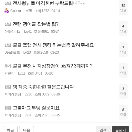
전사형님들 마격한번 부탁드립니다~
잡담
12
댓글
Caesar
Lv.75
조회 1872
04-14
전탱 광어글 잡는법 팁?
잡담
4
댓글
아오이mk2
Lv.41
조회 4861
03-24
클클 쪼랩 전사 탱킹 하는법좀 알려주세요
잡담
1
댓글
Death울프
Lv.23
조회 2658
03-23
클클 무전 사자심장검이 bis져? 3페까지?
무기
3
댓글
악진이
Lv.11
조회 3461
03-20
탱 적중,숙련관련 질문드립니다
잡담
3
댓글
박미래짱장
Lv.30
조회 3589
03-19
그룰마그 부탱 질문이요
잡담
8
댓글
박미래짱장
Lv.30
조회 2823
03-15
최근
다음
검색
글쓰기