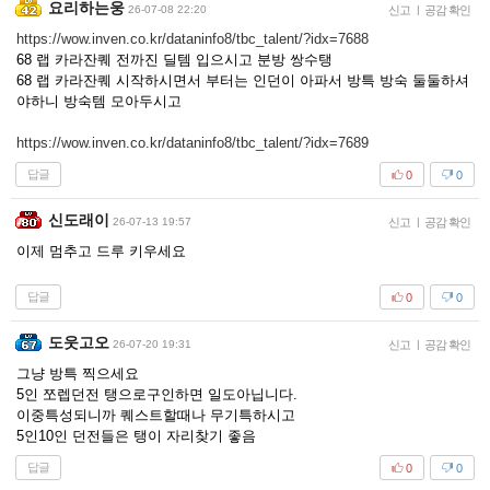
요리하는웅
26-07-08 22:20
신고
|
공감 확인
https://wow.inven.co.kr/dataninfo8/tbc_talent/?idx=7688
68 랩 카라잔퀘 전까진 딜템 입으시고 분방 쌍수탱
68 랩 카라잔퀘 시작하시면서 부터는 인던이 아파서 방특 방숙 둘둘하셔
야하니 방숙템 모아두시고
https://wow.inven.co.kr/dataninfo8/tbc_talent/?idx=7689
답글
0
0
신도래이
26-07-13 19:57
신고
|
공감 확인
이제 멈추고 드루 키우세요
답글
0
0
도웃고오
26-07-20 19:31
신고
|
공감 확인
그냥 방특 찍으세요
5인 쪼렙던전 탱으로구인하면 일도아닙니다.
이중특성되니까 퀘스트할때나 무기특하시고
5인10인 던전들은 탱이 자리찾기 좋음
답글
0
0