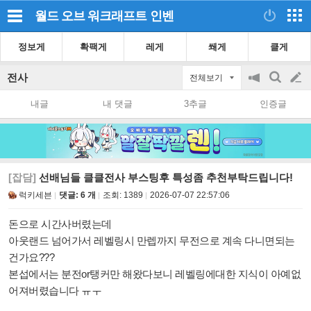
월드 오브 워크래프트
인벤
정보게
확팩게
레게
쐐게
클게
전사
전체보기
공
검
글
지
색
내글
내 댓글
3추글
인증글
on/off
쓰
기
[잡담]
선배님들 클클전사 부스팅후 특성좀 추천부탁드립니다!
럭키세븐
댓글: 6 개
조회:
1389
2026-07-07 22:57:06
돈으로 시간사버렸는데
아웃랜드 넘어가서 레벨링시 만렙까지 무전으로 계속 다니면되는
건가요???
본섭에서는 분전or탱커만 해왔다보니 레벨링에대한 지식이 아예없
어져버렸습니다 ㅠㅜ