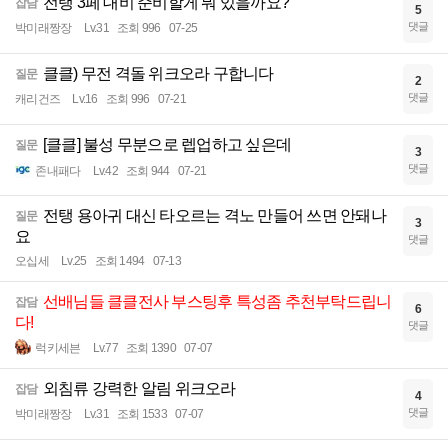
전탱 3페 대비 준비할게 뭐 있을까요?
잡담
5
댓글
박미래짱장
Lv.31
조회 996
07-25
클클) 무전 격돌 위크오라 구합니다
질문
2
댓글
캐리건즈
Lv.16
조회 996
07-21
[클클] 불성 무분으로 렙업하고 싶은데
질문
3
댓글
존내패다
Lv.42
조회 944
07-21
전탱 용아귀 대신 타오르는 격노 만들어 쓰면 안돼나
질문
3
요
댓글
오십세
Lv.25
조회 1494
07-13
선배님들 클클전사 부스팅후 특성좀 추천부탁드립니
잡담
6
다!
댓글
럭키세븐
Lv.77
조회 1390
07-07
외침류 강력한 알림 위크오라
잡담
4
댓글
박미래짱장
Lv.31
조회 1533
07-07