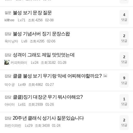
불성 보기 문장 질문
질문
4
댓글
killthee
Lv.71
조회 4256
02-08
불성 기념서버 징기 문장스왑
잡담
2
댓글
옥이낭자
Lv.8
조회 4295
02-06
성격이 그래도 제일 맛잇엇는데
잡담
2
댓글
커피하와이
Lv.24
조회 3182
01-28
클클 불성 보기 무기랑 악세 어찌해야할까요?
잡담
9
댓글
덕수궁
Lv.49
조회 4862
01-27
클클)징기 대장군 무기 뭐사야해요?
잡담
1
댓글
아비터
Lv.61
조회 2939
01-26
20주년 클래식 성기사 질문있습니다
잡담
2
댓글
와린이와린
Lv.29
조회 3438
01-24