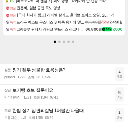
[페르소나5: 더 팬텀 X] 괴도 영상 l 타카마키 안·댄싱 스타
PV
권은비, 일본 공연 꼭노 영상
핫딜
[국내 최저가 링크] 라파엘 살가도 올리브 포마스 오일, 2L, 1개
핫딜
드래곤 퀘스트 몬스터즈 3 마족 왕자와 엘프의 여행 Dragon Quest Monsters The Dark Prince
49,800원
75%
12,450원
특가
그랑블루 판타지 리링크 엔드리스 라그나로크 Granblue Fantasy Relink Endless Ragnarok
66,800원
7,000
특가
징기 켈투 성물함 효용성은?
질문
4
댓글
perpact
Lv.22
조회 898
07-24
보기탱 초보 질문이요!
잡담
16
댓글
박미래짱장
Lv.31
조회 1594
07-11
한밤 징기 심판의칼날 1버블만 나올때
징벌
2
댓글
오름차순
Lv.5
조회 1456
06-29