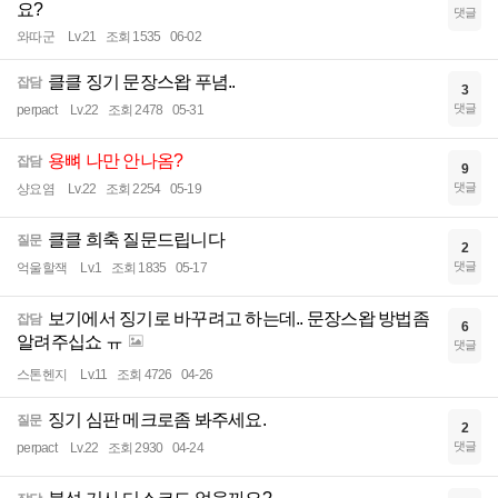
요?
댓글
와따군
Lv.21
조회 1535
06-02
클클 징기 문장스왑 푸념..
잡담
3
댓글
perpact
Lv.22
조회 2478
05-31
용뼈 나만 안나옴?
잡담
9
댓글
샹요염
Lv.22
조회 2254
05-19
클클 희축 질문드립니다
질문
2
댓글
억울할잭
Lv.1
조회 1835
05-17
보기에서 징기로 바꾸려고 하는데.. 문장스왑 방법좀
잡담
6
알려주십쇼 ㅠ
댓글
스톤헨지
Lv.11
조회 4726
04-26
징기 심판 메크로좀 봐주세요.
질문
2
댓글
perpact
Lv.22
조회 2930
04-24