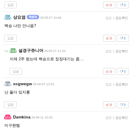
답글
0
0
샹요염
26-05-27 10:46
신고
|
공감 확인
백승 나만 안나옴?
답글
0
0
설경구쥬니어
26-05-27 11:53
신고
|
공감 확인
이제 2주 됬는데 백승으로 징징대기는 좀....
답글
0
0
xcgwegw
26-06-07 12:01
신고
|
공감 확인
난 둘다 있지롱
답글
0
0
Damkina
26-06-11 15:43
신고
|
공감 확인
미구현템