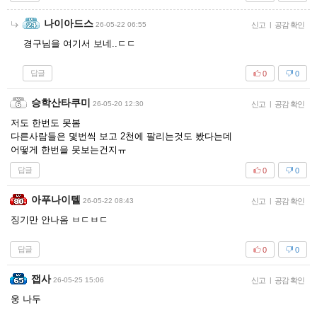
나이아드스
26-05-22 06:55
신고
|
공감 확인
경구님을 여기서 보네..ㄷㄷ
답글
0
0
승학산타쿠미
26-05-20 12:30
신고
|
공감 확인
저도 한번도 못봄
다른사람들은 몇번씩 보고 2천에 팔리는것도 봤다는데
어떻게 한번을 못보는건지ㅠ
답글
0
0
아푸나이텔
26-05-22 08:43
신고
|
공감 확인
징기만 안나옴 ㅂㄷㅂㄷ
답글
0
0
잽사
26-05-25 15:06
신고
|
공감 확인
웅 나두