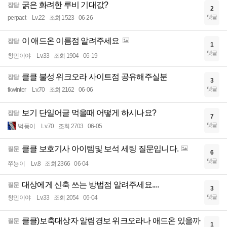
굵은 화려한 루비 기대값?
잡담
2
댓글
perpact
Lv.22
조회 1523
06-26
이 애드온 이름점 알려주세요
잡담
1
댓글
창민이야
Lv.33
조회 1904
06-19
클클 불성 위크오라 사이트점 공유해주실분
잡담
3
댓글
tkwinter
Lv.70
조회 2162
06-06
보기 단일어글 먹을때 어떻게 하시나요?
잡담
7
댓글
벅풍이
Lv.70
조회 2703
06-05
클클 보호기사 아이템및 보석 세팅 질문입니다.
질문
6
댓글
쭈뇽이
Lv.8
조회 2366
06-04
대상에게 신축 쓰는 방법점 알려주세요....
질문
3
댓글
창민이야
Lv.33
조회 2054
06-04
클클)보축대상자 알림경보 위크오라나 애드온 있을까
질문
1