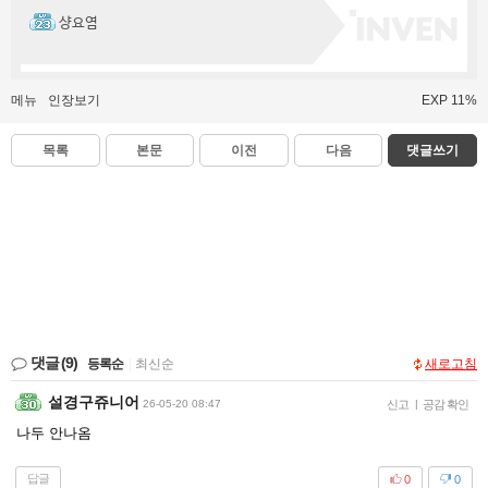
샹요염
메뉴
인장보기
EXP 11%
목록
본문
이전
다음
댓글쓰기
댓글
(9)
등록순
|
최신순
새로고침
설경구쥬니어
26-05-20 08:47
신고
|
공감 확인
나두 안나옴
답글
0
0