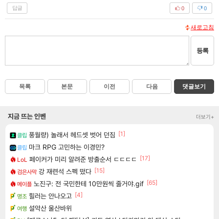
답글
0
0
새로고침
등록
목록
본문
이전
다음
댓글보기
지금 뜨는 인벤
더보기+
[1]
풍월량) 놀래서 헤드셋 벗어 던짐
클립
마크 RPG 고민하는 이경민?
클립
[17]
페이커가 미리 알려준 방출순서 ㄷㄷㄷㄷ
LoL
[15]
강 재련석 스펙 떴다
검은사막
[65]
노진구: 전 국민한테 10만원씩 줄거야.gif
메이플
[4]
힐러는 안나오고
명조
설악산 울산바위
여행