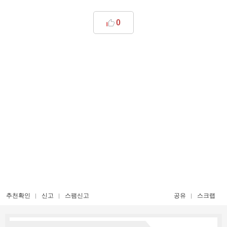
0
추천확인
신고
스팸신고
공유
스크랩