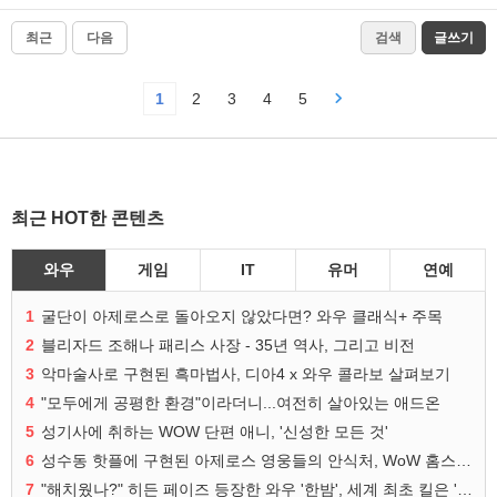
최근
다음
검색
글쓰기
1
2
3
4
5
최근 HOT한 콘텐츠
와우
게임
IT
유머
연예
1
굴단이 아제로스로 돌아오지 않았다면? 와우 클래식+ 주목
2
블리자드 조해나 패리스 사장 - 35년 역사, 그리고 비전
3
악마술사로 구현된 흑마법사, 디아4 x 와우 콜라보 살펴보기
4
"모두에게 공평한 환경"이라더니...여전히 살아있는 애드온
5
성기사에 취하는 WOW 단편 애니, '신성한 모든 것'
6
성수동 핫플에 구현된 아제로스 영웅들의 안식처, WoW 홈스윗홈
7
"해치웠나?" 히든 페이즈 등장한 와우 '한밤', 세계 최초 킬은 '팀 리퀴드'