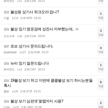
댓글
화려한도
Lv.1
조회 2354
03-15
불성용 성기사 위크오라 없나?
잡담
1
댓글
키울
Lv.14
조회 3450
03-10
불성 징기 명운검에 성전사 마부했는데..
잡담
3
댓글
프프프퓨
Lv.6
조회 3144
03-05
초보 성기사 문의드립니다.
질문
4
댓글
diaahdiaah
Lv.27
조회 3196
02-27
뉴비 징기 질문드립니다
잡담
1
댓글
화려한도
Lv.1
조회 2347
02-22
19불성 보기 하고 이번에 클클불성 보기 하시는분들
잡담
6
혹시
댓글
왈량
Lv.24
조회 3725
02-21
불성 보기 심판셋 몇랩까지 사용?
잡담
2
댓글
Cariv
Lv.24
조회 3366
02-08