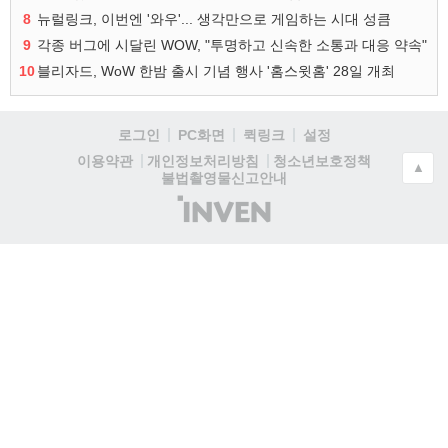
8
뉴럴링크, 이번엔 '와우'... 생각만으로 게임하는 시대 성큼
9
각종 버그에 시달린 WOW, "투명하고 신속한 소통과 대응 약속"
10
블리자드, WoW 한밤 출시 기념 행사 '홈스윗홈' 28일 개최
로그인
PC화면
퀵링크
설정
청소년보호정책
이용약관
개인정보처리방침
▲
불법촬영물신고안내
(주)
인
벤