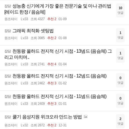
성능충 신기에게 가장 좋은 전문기술 및 마나 관리법
잡담
10
[레이드 한정 / 음슴체]
댓글
원조테이
Lv.33
조회 4327
추천 2
01-09
그래픽 최적화 셋팅법
잡담
1
댓글
원조테이
Lv.33
조회 3985
추천 2
01-08
천둥왕 올하드 전지적 신기 시점 - 13넴드 (음슴체) 그
잡담
1
리고 마치며..
댓글
원조테이
Lv.33
조회 2741
추천 4
01-04
천둥왕 올하드 전지적 신기 시점 - 12넴드 (음슴체)
잡담
0
댓글
원조테이
Lv.33
조회 2462
추천 3
01-02
천둥왕 올하드 전지적 신기 시점 - 11넴드 (음슴체)
잡담
0
댓글
원조테이
Lv.33
조회 2409
추천 3
01-01
쿨기 음성지원 위크오라 만드는 방법
잡담
2
댓글
원조테이
Lv.32
조회 2872
추천 2
12-31