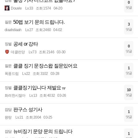
불성 기사 디스코드 없을까요?
잡담
0
댓글
Douvle
Lv.33
조회 1574
04-20
50렙 보기 문의 드립니다.
질문
3
댓글
diaahdiaah
Lv.27
조회 2460
04-02
공세 or 강타
징벌
0
댓글
데클런양
Lv.73
조회 2146
03-30
클클 징기 문장스왑 질문있어요
질문
1
댓글
폭풍드럼
Lv.22
조회 3102
03-28
클클징기입니다 제발요ㅠ
징벌
10
댓글
화려한시절아
Lv.13
조회 4032
03-26
판구스 성기사
잡담
1
댓글
왕랑
Lv.21
조회 2004
03-25
뉴비징기 문양 문의 드립니다
잡담
1