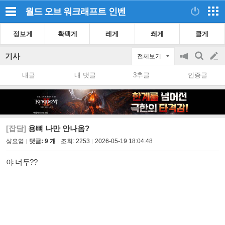
월드 오브 워크래프트
인벤
정보게
확팩게
레게
쐐게
클게
기사
전체보기
공
검
글
지
색
내글
내 댓글
3추글
인증글
on/off
쓰
기
[잡담]
용뼈 나만 안나옴?
샹요염
댓글: 9 개
조회:
2253
2026-05-19 18:04:48
야 너두??