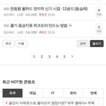
천둥왕 올하드 전지적 신기 시점 - 11넴드 (음슴체)
잡담
0
댓글
원조테이
Lv.33
조회 2406
추천 3
01-01
쿨기 음성지원 위크오라 만드는 방법
잡담
2
댓글
원조테이
Lv.32
조회 2869
추천 2
12-31
최근
다음
검색
글쓰기
1
2
3
4
5
최근 HOT한 콘텐츠
와우
게임
IT
유머
연예
1
굴단이 아제로스로 돌아오지 않았다면? 와우 클래식+ 주목