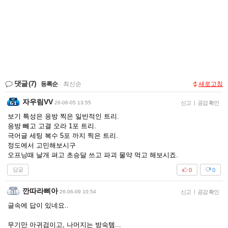
댓글
(7)
등록순
|
최신순
새로고침
자우림VV
26-06-05 13:55
신고
|
공감 확인
보기 특성은 응방 찍은 일반적인 트리.
응방 빼고 고결 오라 1포 트리.
극어글 세팅 복수 5포 까지 찍은 트리.
정도에서 고민해보시구
오프닝때 날개 펴고 초승달 쓰고 파괴 물약 먹고 해보시죠.
답글
0
0
깐따라삐아
26-06-09 10:54
신고
|
공감 확인
글속에 답이 있네요..
무기만 아귀검이고, 나머지는 방숙템...