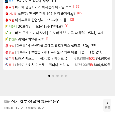
그냥 귀여운 상교용 부부 ㅋㅋ
클립
[155]
애초에 홀딩저가가 짜치는게 이거임 ㅋㅋ
로아
[65]
노진구: 전 국민한테 10만원씩 줄거야.gif
메이플
[2]
이케부쿠로 팝업행사 코스프레이어들!!
이환
[1]
60프레임 나오는데 정상일까요?
레퀴엠
버전 콘텐츠 미리 보기 | 3.6 버전 「신기루 속 등불 그림자, 속세에 깃든 검의 결심」이 8월 20일에 업데이트됩니다!
명조
[1]
귀여운 아일릿 원희
걸그룹
[하루특가] 신선함을 그대로 엘로우믹스 샐러드, 80g, 7팩
핫딜
[하루특가] 브랜든 2세대 부피순삭 의류 이불 다용도 대형 압축 파우치 2매세트
핫딜
드래곤 퀘스트 III HD 2D 리메이크 Dragon Quest III HD 2D Remake
69,800원
50%
34,900원
특가
닌텐도 스위치 2 본체 + 젤다의 전설 티어스 오브 더 킹덤 닌텐도 스위치 2 에디션 + 젤다의 전설 브레스 오브 더 와일드 닌텐도 스위치 2 에디션 번들
817,600원
1%
809,420원
특가
징기 켈투 성물함 효용성은?
질문
4
댓글
perpact
Lv.22
조회 889
07-24