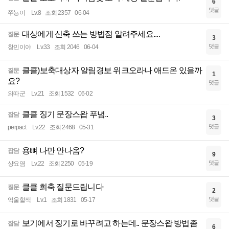
6
댓글
쭈뇽이
Lv.8
조회 2357
06-04
대상에게 신축 쓰는 방법점 알려주세요....
질문
3
댓글
창민이야
Lv.33
조회 2046
06-04
클클)보축대상자 알림경보 위크오라나 애드온 있을까
질문
1
요?
댓글
와따군
Lv.21
조회 1532
06-02
클클 징기 문장스왑 푸념..
잡담
3
댓글
perpact
Lv.22
조회 2468
05-31
용뼈 나만 안나옴?
잡담
9
댓글
샹요염
Lv.22
조회 2250
05-19
클클 희축 질문드립니다
질문
2
댓글
억울할잭
Lv.1
조회 1831
05-17
보기에서 징기로 바꾸려고 하는데.. 문장스왑 방법좀
잡담
6