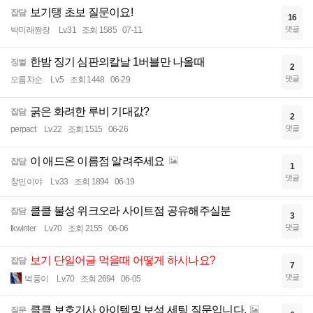
보기탱 초보 질문이요!
잡담
16
댓글
박미래짱장
Lv.31
조회 1585
07-11
한밤 징기 심판의칼날 1버블만 나올때
징벌
2
댓글
오름차순
Lv.5
조회 1448
06-29
굵은 화려한 루비 기대값?
잡담
2
댓글
perpact
Lv.22
조회 1515
06-26
이 애드온 이름점 알려주세요
잡담
1
댓글
창민이야
Lv.33
조회 1894
06-19
클클 불성 위크오라 사이트점 공유해주실분
잡담
3
댓글
tkwinter
Lv.70
조회 2155
06-06
보기 단일어글 먹을때 어떻게 하시나요?
잡담
7
댓글
벅풍이
Lv.70
조회 2694
06-05
클클 보호기사 아이템및 보석 세팅 질문입니다.
질문