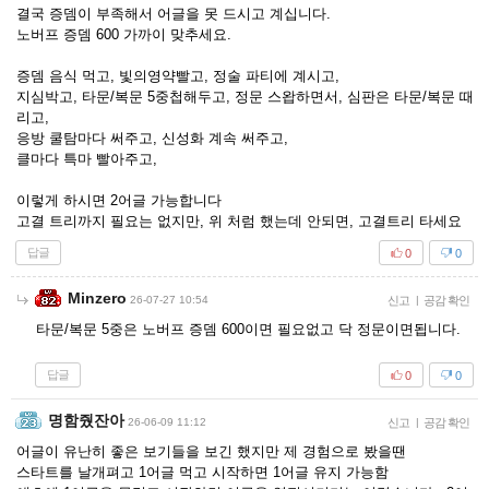
결국 증뎀이 부족해서 어글을 못 드시고 계십니다.
노버프 증뎀 600 가까이 맞추세요.
증뎀 음식 먹고, 빛의영약빨고, 정술 파티에 계시고,
지심박고, 타문/복문 5중첩해두고, 정문 스왑하면서, 심판은 타문/복문 때
리고,
응방 쿨탐마다 써주고, 신성화 계속 써주고,
클마다 특마 빨아주고,
이렇게 하시면 2어글 가능합니다
고결 트리까지 필요는 없지만, 위 처럼 했는데 안되면, 고결트리 타세요
답글
0
0
Minzero
26-07-27 10:54
신고
|
공감 확인
타문/복문 5중은 노버프 증뎀 600이면 필요없고 닥 정문이면됩니다.
답글
0
0
명함줬잔아
26-06-09 11:12
신고
|
공감 확인
어글이 유난히 좋은 보기들을 보긴 했지만 제 경험으로 봤을땐
스타트를 날개펴고 1어글 먹고 시작하면 1어글 유지 가능함