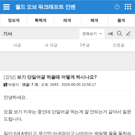
월드 오브 워크래프트
인벤
정보게
확팩게
레게
쐐게
클게
기사
전체보기
공
검
글
지
색
내글
내 댓글
3추글
인증글
on/off
쓰
기
[잡담]
보기 단일어글 먹을때 어떻게 하시나요?
벅풍이
댓글: 7 개
조회:
2693
2026-06-05 10:56:17
안녕하세요.
요즘 보기 키우는 중인데 단일어글 먹는게 잘 안되는거 같아서 질문
드립니다.
일단 티4 4셋이고, 무기만 아귀검이고 나머지는 방숙템 둘둘 둘렀습