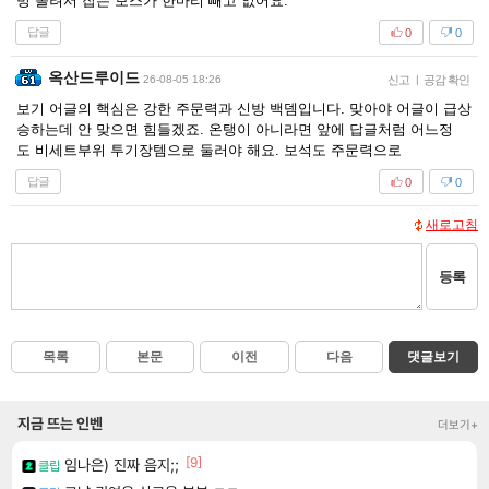
방 올려서 잡는 보스가 한마리 빼고 없어요.
답글
0
0
옥산드루이드
26-08-05 18:26
신고
|
공감 확인
보기 어글의 핵심은 강한 주문력과 신방 백뎀입니다. 맞아야 어글이 급상
승하는데 안 맞으면 힘들겠죠. 온탱이 아니라면 앞에 답글처럼 어느정
도 비세트부위 투기장템으로 둘러야 해요. 보석도 주문력으로
답글
0
0
새로고침
등록
목록
본문
이전
다음
댓글보기
지금 뜨는 인벤
더보기+
[9]
임나은) 진짜 음지;;
클립