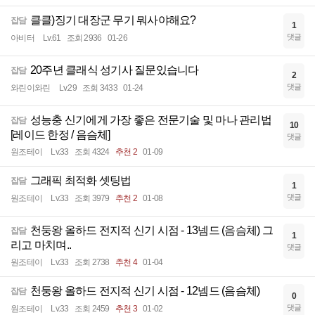
클클)징기 대장군 무기 뭐사야해요?
잡담
1
댓글
아비터
Lv.61
조회 2936
01-26
20주년 클래식 성기사 질문있습니다
잡담
2
댓글
와린이와린
Lv.29
조회 3433
01-24
성능충 신기에게 가장 좋은 전문기술 및 마나 관리법
잡담
10
[레이드 한정 / 음슴체]
댓글
원조테이
Lv.33
조회 4324
추천 2
01-09
그래픽 최적화 셋팅법
잡담
1
댓글
원조테이
Lv.33
조회 3979
추천 2
01-08
천둥왕 올하드 전지적 신기 시점 - 13넴드 (음슴체) 그
잡담
1
리고 마치며..
댓글
원조테이
Lv.33
조회 2738
추천 4
01-04
천둥왕 올하드 전지적 신기 시점 - 12넴드 (음슴체)
잡담
0
댓글
원조테이
Lv.33
조회 2459
추천 3
01-02