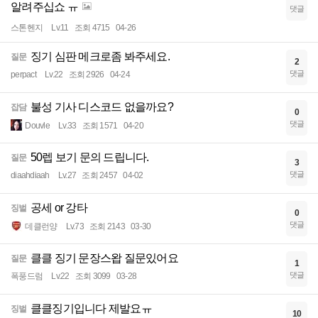
알려주십쇼 ㅠ
댓글
스톤헨지
Lv.11
조회 4715
04-26
징기 심판 메크로좀 봐주세요.
질문
2
댓글
perpact
Lv.22
조회 2926
04-24
불성 기사 디스코드 없을까요?
잡담
0
댓글
Douvle
Lv.33
조회 1571
04-20
50렙 보기 문의 드립니다.
질문
3
댓글
diaahdiaah
Lv.27
조회 2457
04-02
공세 or 강타
징벌
0
댓글
데클런양
Lv.73
조회 2143
03-30
클클 징기 문장스왑 질문있어요
질문
1
댓글
폭풍드럼
Lv.22
조회 3099
03-28
클클징기입니다 제발요ㅠ
징벌
10