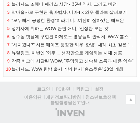
2
블리자드 조해나 패리스 사장 - 35년 역사, 그리고 비전
3
악마술사로 구현된 흑마법사, 디아4 x 와우 콜라보 살펴보기
4
"모두에게 공평한 환경"이라더니...여전히 살아있는 애드온
5
성기사에 취하는 WOW 단편 애니, '신성한 모든 것'
6
성수동 핫플에 구현된 아제로스 영웅들의 안식처, WoW 홈스윗홈
7
"해치웠나?" 히든 페이즈 등장한 와우 '한밤', 세계 최초 킬은 '팀 리퀴드'
8
뉴럴링크, 이번엔 '와우'... 생각만으로 게임하는 시대 성큼
9
각종 버그에 시달린 WOW, "투명하고 신속한 소통과 대응 약속"
10
블리자드, WoW 한밤 출시 기념 행사 '홈스윗홈' 28일 개최
로그인
PC화면
퀵링크
설정
청소년보호정책
이용약관
개인정보처리방침
▲
불법촬영물신고안내
(주)
인
벤