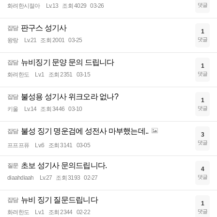
댓글
화려한시절아
Lv.13
조회 4029
03-26
판구스 성기사
잡담
1
댓글
왕랑
Lv.21
조회 2001
03-25
뉴비징기 문양 문의 드립니다
잡담
1
댓글
화려한도
Lv.1
조회 2351
03-15
불성용 성기사 위크오라 없나?
잡담
1
댓글
키울
Lv.14
조회 3446
03-10
불성 징기 명운검에 성전사 마부했는데..
잡담
3
댓글
프프프퓨
Lv.6
조회 3141
03-05
초보 성기사 문의드립니다.
질문
4
댓글
diaahdiaah
Lv.27
조회 3193
02-27
뉴비 징기 질문드립니다
잡담
1
댓글
화려한도
Lv.1
조회 2344
02-22