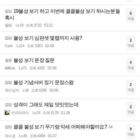
19불성 보기 하고 이번에 클클불성 보기 하시는분들
잡담
6
혹시
댓글
왈량
Lv.24
조회 3722
02-21
불성 보기 심판셋 몇랩까지 사용?
잡담
2
댓글
Cariv
Lv.24
조회 3363
02-08
불성 보기 문장 질문
질문
4
댓글
killthee
Lv.71
조회 4252
02-08
불성 기념서버 징기 문장스왑
잡담
2
댓글
옥이낭자
Lv.8
조회 4290
02-06
성격이 그래도 제일 맛잇엇는데
잡담
2
댓글
커피하와이
Lv.24
조회 3179
01-28
클클 불성 보기 무기랑 악세 어찌해야할까요?
잡담
9
댓글
덕수궁
Lv.49
조회 4859
01-27