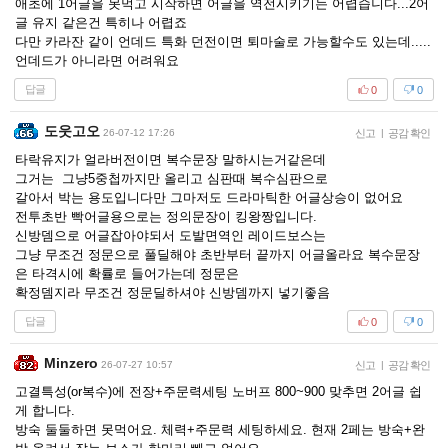
애초에 1어글을 못먹고 시작하면 어글을 역전시키기는 어렵습니다...2어
글 유지 같은건 특히나 어렵죠
다만 카라잔 같이 언데드 특화 던전이면 퇴마술로 가능할수도 있는데.....
언데드가 아니라면 어려워요
답글
0
0
도웃고오
26-07-12 17:26
신고
|
공감 확인
타락유지가 얼라버전이면 복수문장 말하시는거같은데
그거는 그냥5중첩까지만 올리고 심판때 복수심판으로
갈아서 박는 용도입니다만 그마저도 드라마틱한 어글상승이 없어요
전투초반 빡어글용으로는 정의문장이 킹왕짱입니다.
신방뎀으로 어글잡아야되서 도발면역인 레이드보스는
그냥 무조건 정문으로 풀딜해야 초반부터 끝까지 어글올라요 복수문장
은 타격시에 확률로 들어가는데 정문은
확정뎀지라 무조건 정문딜하셔야 신방뎀까지 넣기좋음
답글
0
0
Minzero
26-07-27 10:57
신고
|
공감 확인
고결특성(or복수)에 전장+주문력세팅 노버프 800~900 맞추면 2어글 쉽
게 합니다.
방숙 둘둘하면 못먹어요. 체력+주문력 세팅하세요. 현재 2페는 방숙+완