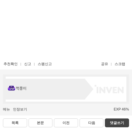
추천확인
신고
스팸신고
공유
스크랩
벅풍이
메뉴
인장보기
EXP 46%
목록
본문
이전
다음
댓글쓰기