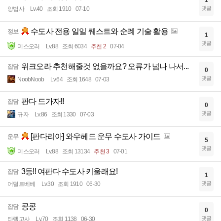
1
댓글
양법사
Lv.40
조회 1910
07-10
수도사 전용 일일 퀘스트와 순례 기술 활용
정보
1
댓글
미스오러
Lv.88
조회 6034
추천 2
07-04
위크오라 추천해줄것 없을까요? 오류가 넘나 나서...
잡담
0
댓글
NoobNoob
Lv.64
조회 1648
07-03
판다 드가자!!
잡담
0
댓글
규자
Lv.86
조회 1330
07-03
[판다리아] 와우헤드 운무 수도사 가이드
운무
5
댓글
미스오러
Lv.88
조회 13134
추천 3
07-01
3등!! 여판다 수도사 키울래요!
잡담
1
댓글
어덜트베베
Lv.30
조회 1910
06-30
콩콩
잡담
0
댓글
타렉고사
Lv.70
조회 1138
06-30