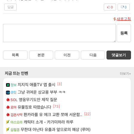
답글
0
0
새로고침
등록
목록
본문
이전
다음
댓글보기
지금 뜨는 인벤
더보기+
[3]
치지직 애플TV 앱 출시
정보
그냥 귀여운 상교용 부부 ㅋㅋ
클립
영웅무기도안 제작 질문
SOL
[73]
유물칭호 따왔습니다
로아
[22]
환카라를 유 에크 교환 쪼매 서운함..
검은사막
캐릭터 소개 - 카가미하라 하루
아스오라
무한대 아난타 유출과 앞으로의 예상 (루머)
섭컬겜