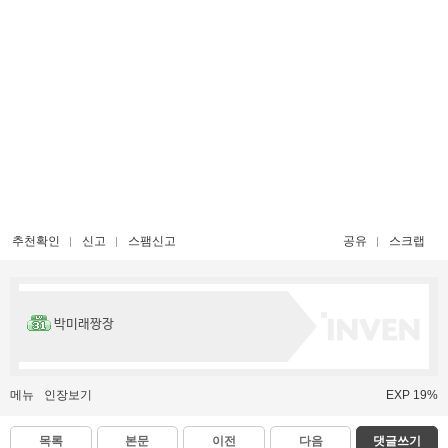
추천확인
신고
스팸신고
공유
스크랩
박미래짱장
메뉴
인장보기
EXP 19%
목록
본문
이전
다음
댓글쓰기