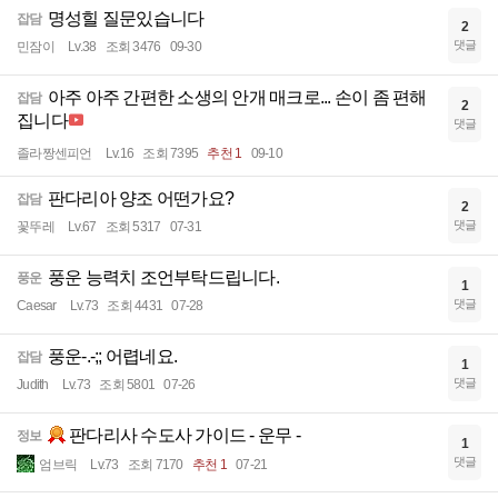
명성힐 질문있습니다
잡담
2
댓글
민잠이
Lv.38
조회 3476
09-30
아주 아주 간편한 소생의 안개 매크로... 손이 좀 편해
잡담
2
집니다
댓글
졸라짱센피언
Lv.16
조회 7395
추천 1
09-10
판다리아 양조 어떤가요?
잡담
2
댓글
꽃뚜레
Lv.67
조회 5317
07-31
풍운 능력치 조언부탁드립니다.
풍운
1
댓글
Caesar
Lv.73
조회 4431
07-28
풍운-.-;; 어렵네요.
잡담
1
댓글
Judith
Lv.73
조회 5801
07-26
판다리사 수도사 가이드 - 운무 -
정보
1
댓글
엄브릭
Lv.73
조회 7170
추천 1
07-21