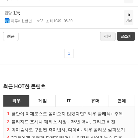
1등
잡담
0
댓글
하루에한번만
Lv.93
조회 1049
06-30
최근
검색
글쓰기
1
최근 HOT한 콘텐츠
와우
게임
IT
유머
연예
1
굴단이 아제로스로 돌아오지 않았다면? 와우 클래식+ 주목
2
블리자드 조해나 패리스 사장 - 35년 역사, 그리고 비전
3
악마술사로 구현된 흑마법사, 디아4 x 와우 콜라보 살펴보기
4
"모두에게 공평한 환경"이라더니...여전히 살아있는 애드온