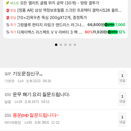
모든 엘리트 골렘 위치 공략 (30개) - 방랑 결투가
비스트
[정품 AR] 삼성 액정보호필름 스크린 프로텍터 갤럭시S26 울트라, 2매입
핫딜
[10+2]목우촌 뚝심 200gX12개, 증정특가
핫딜
그랑블루 판타지 리링크 엔드리스 라그나로크 Granblue Fantasy Relink Endless Ragnarok
66,800원
7,000
특가
디제이맥스 리스펙트 V V 리버티 3 팩 DJMAX RESPECT V V Liberty 3 Pack DLC
60%
11,920원
12%
특가
기도문장신구,,,
질문
1
댓글
기앤유
Lv.4
조회 1023
06-16
운무 쐐기 요리 질문드립니다.
잡담
1
댓글
달꽃
Lv.19
조회 1971
04-11
풍운pvp 질문드립니다~
잡담
1
댓글
박미래짱장
Lv.30
조회 3916
11-12