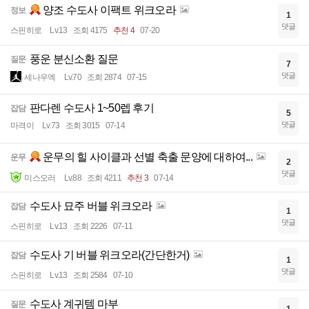
양조 수도사 이팩트 위크오라
정보
1
댓글
스핀히로
Lv.13
조회 4175
추천 4
07-20
풍운 분신소환 질문
질문
7
댓글
세나우엑
Lv.70
조회 2874
07-15
판다렌 수도사 1~50렙 후기
잡담
5
댓글
마격이
Lv.73
조회 3015
07-14
운무의 힐 사이클과 선별 축출 문양에 대하여...
운무
2
댓글
미스오러
Lv.88
조회 4211
추천 3
07-14
수도사 묘주 버블 위크오라
잡담
1
댓글
스핀히로
Lv.13
조회 2226
07-11
수도사 기 버블 위크오라(간단한거)
잡담
1
댓글
스핀히로
Lv.13
조회 2584
07-10
수도사 계귀템 마부
질문