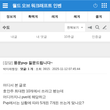
월드 오브 워크래프트
인벤
정보게
확팩게
레게
쐐게
클게
수도
전체보기
공
검
글
지
색
내글
내 댓글
10추글
인증글
on/off
쓰
기
[잡담]
풍운pvp 질문드립니다~
박미래짱장
댓글: 1 개
조회:
3915
2025-11-12 07:45:44
어디서 본 글로
호안주 최대한 10개에서 쓰라고 봤는데
어디까지나 pve에 해당하고
Pvp에서는 상황에 따라 5개든 7개든 쓰는게 맞나요?