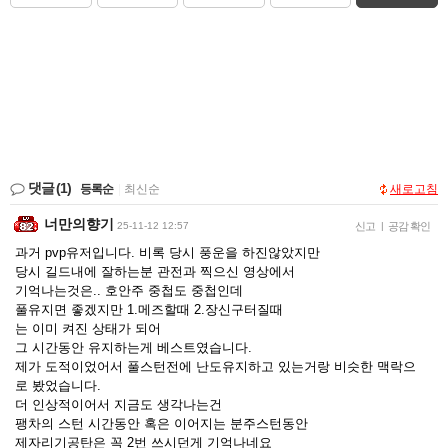
댓글
(1)
등록순
|
최신순
새로고침
너만의향기
25-11-12 12:57
신고
|
공감 확인
과거 pvp유저입니다. 비록 당시 풍운을 하진않았지만
당시 길드내에 잘하는분 관전과 찍으신 영상에서
기억나는것은.. 호안주 중첩도 중첩인데
풀유지면 좋겠지만 1.메즈할때 2.장신구터질때
는 이미 켜진 상태가 되어
그 시간동안 유지하는게 베스트였습니다.
제가 도적이었어서 풀스턴전에 난도유지하고 있는거랑 비슷한 맥락으
로 봤었습니다.
더 인상적이어서 지금도 생각나는건
팽차의 스턴 시간동안 혹은 이어지는 분주스턴동안
제자리기공탄은 꼭 2번 쓰시던게 기억나네요