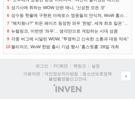
5
성기사에 취하는 WOW 단편 애니, '신성한 모든 것'
6
성수동 핫플에 구현된 아제로스 영웅들의 안식처, WoW 홈스윗홈
7
"해치웠나?" 히든 페이즈 등장한 와우 '한밤', 세계 최초 킬은 '팀 리퀴드'
8
뉴럴링크, 이번엔 '와우'... 생각만으로 게임하는 시대 성큼
9
각종 버그에 시달린 WOW, "투명하고 신속한 소통과 대응 약속"
10
블리자드, WoW 한밤 출시 기념 행사 '홈스윗홈' 28일 개최
로그인
PC화면
퀵링크
설정
청소년보호정책
이용약관
개인정보처리방침
▲
불법촬영물신고안내
(주)
인
벤