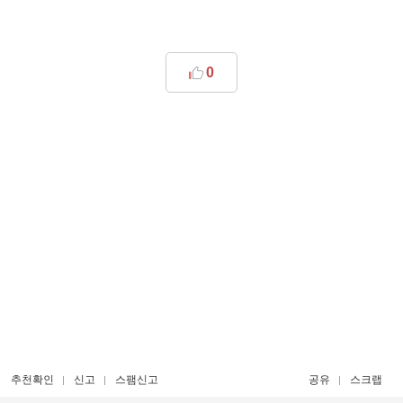
0
추천확인
신고
스팸신고
공유
스크랩