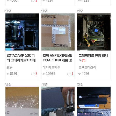
4066
1
4294
4229
인증
인증
인증
ZOTAC AMP 1080 TI
조텍 AMP EXTREME
그래픽카드 인증 합니
와 그래픽카드지지대
CORE 1080TI 개봉 및
다
[1]
질렀습니다 ~!!!
간단 사용기
[3]
[2]
혈동
레시메르베주
조텍조타조아
6191
3
10269
1
4296
인증
개봉
인증