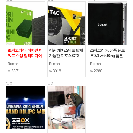
조텍코리아, 디자인 어
어떤 케이스에도 탑재
조텍코리아, 정품 윈도
워드 수상 멀티미디어
가능한 지포스 GTX
우 8.1 with Bing 품은
용 미니 PC ZBOX
1060 MINI 3GB
미니PC
[4]
[2]
Roman
Roman
Roman
MI543 nano 출시
[2]
3371
3918
2280
인증
인증