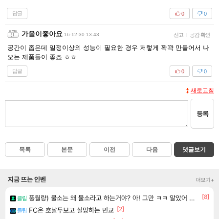
답글
0
0
가을이좋아요
16-12-30 13:43
신고
|
공감 확인
공간이 좁은데 일정이상의 성능이 필요한 경우 저렇게 꽉꽉 만들어서 나
오는 제품들이 좋죠 ㅎㅎ
답글
0
0
새로고침
등록
목록
본문
이전
다음
댓글보기
지금 뜨는 인벤
더보기+
[8]
풍월량) 물소는 왜 물소라고 하는거야? 아! 그만 ㅋㅋ 알았어 ㅋㅋ
클립
[2]
FC온 호날두보고 실망하는 민교
클립