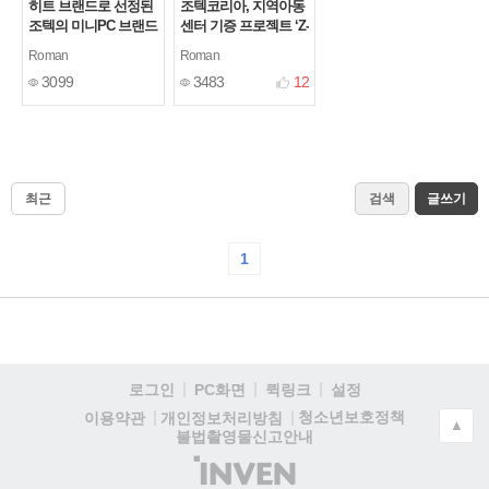
히트 브랜드로 선정된
조텍코리아, 지역아동
조텍의 미니PC 브랜드
센터 기증 프로젝트 ‘Z-
ZBOX
Road’ 진행
[1]
[4]
Roman
Roman
3099
3483
12
최근
검색
글쓰기
1
로그인
PC화면
퀵링크
설정
청소년보호정책
이용약관
개인정보처리방침
▲
불법촬영물신고안내
(주)
인