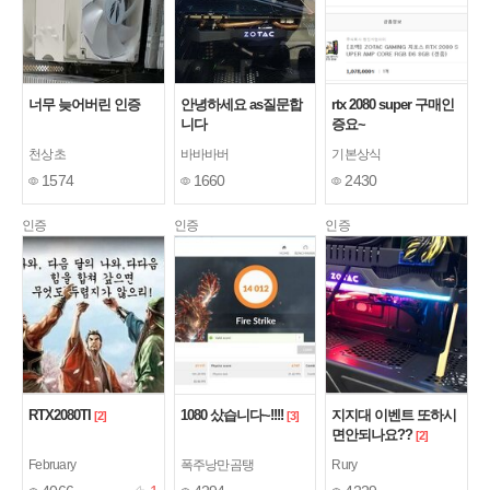
너무 늦어버린 인증
안녕하세요 as질문합
rtx 2080 super 구매인
니다
증요~
천상초
바바바버
기본상식
1574
1660
2430
인증
인증
인증
RTX2080TI
1080 샀습니다~!!!!
지지대 이벤트 또하시
[2]
[3]
면안되나요??
[2]
February
폭주낭만곰탱
Rury