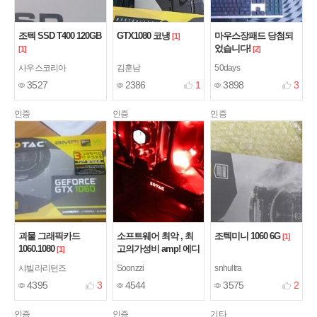
조텍 SSD T400 120GB
GTX1080 코냉
마우스장패드 당첨되
[1]
었습니다!
[1]
[2]
사우스코리아
김훈남
50days
3527
2386
1
3898
3
인증
인증
인증
괴물 그래픽카드
소프트웨어 최악 , 최
조텍미니 1060 6G
[1]
1060.1080
고의가성비 amp! 에디
[1]
션 1080
[10]
샤빌라리턴즈
Soonzzi
snhultra
4395
3
4544
3575
2
인증
인증
기타