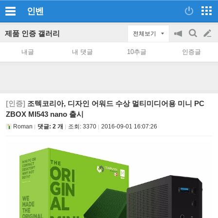
인벤
제품 인증 갤러리
전체보기
공
검
글
지
색
내글
내 댓글
10추글
인증글
on/off
쓰
기
[인증]
조텍코리아, 디자인 어워드 수상 멀티미디어용 미니 PC
ZBOX MI543 nano 출시
Roman
댓글: 2 개
조회:
3370
2016-09-01 16:07:26