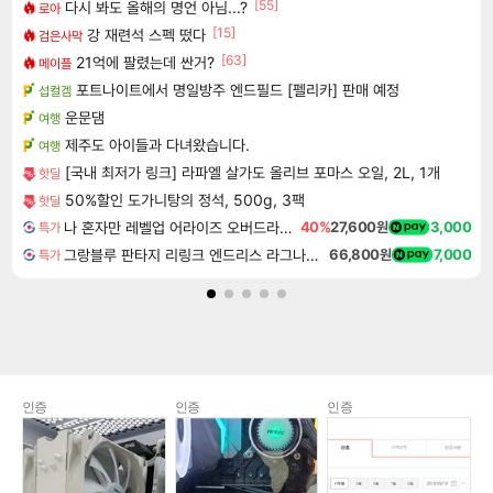
[55]
다시 봐도 올해의 명언 아님...?
로아
[15]
강 재련석 스펙 떴다
검은사막
[63]
21억에 팔렸는데 싼거?
메이플
포트나이트에서 명일방주 엔드필드 [펠리카] 판매 예정
섭컬겜
운문댐
여행
제주도 아이들과 다녀왔습니다.
여행
[국내 최저가 링크] 라파엘 살가도 올리브 포마스 오일, 2L, 1개
핫딜
50%할인 도가니탕의 정석, 500g, 3팩
핫딜
나 혼자만 레벨업 어라이즈 오버드라이브 Solo Leveling Arise
40%
27,600원
3,000
특가
그랑블루 판타지 리링크 엔드리스 라그나로크 Granblue Fantasy Relink Endless Ragnarok
66,800원
7,000
특가
인증
인증
인증