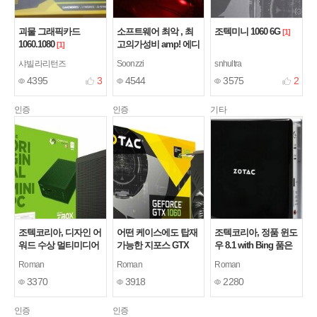
괴물 그래픽카드
소프트웨어 최악 , 최
조텍미니 1060 6G
[1]
1060.1080
고의가성비 amp! 에디
[1]
션 1080
[10]
샤빌라리턴즈
Soonzzi
snhultra
4395
3
4544
3575
2
인증
인증
기타
조텍코리아, 디자인 어
어떤 케이스에도 탑재
조텍코리아, 정품 윈도
워드 수상 멀티미디어
가능한 지포스 GTX
우 8.1 with Bing 품은
용 미니 PC ZBOX
1060 MINI 3GB
미니PC
[4]
[2]
Roman
Roman
Roman
MI543 nano 출시
[2]
3370
3918
2280
인증
인증