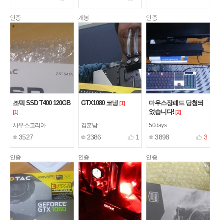
인증
개봉
인증
조텍 SSD T400 120GB
GTX1080 코냉
마우스장패드 당첨되
[1]
었습니다!
[1]
[2]
사우스코리아
김훈남
50days
3527
2386
1
3898
3
인증
인증
인증