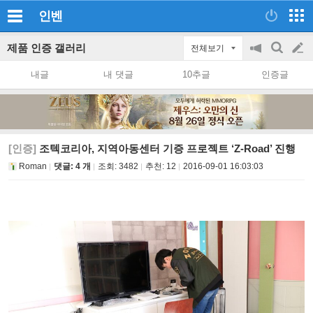
인벤
제품 인증 갤러리
전체보기
공
검
글
지
색
내글
내 댓글
10추글
인증글
on/off
쓰
기
[인증]
조텍코리아, 지역아동센터 기증 프로젝트 ‘Z-Road’ 진행
Roman
댓글: 4 개
조회:
3482
추천:
12
2016-09-01 16:03:03