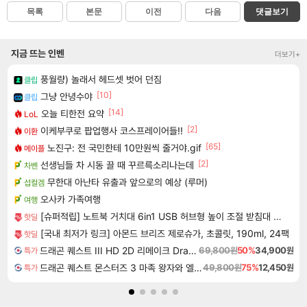
목록
본문
이전
다음
댓글보기
지금 뜨는 인벤
더보기+
풍월량) 놀래서 헤드셋 벗어 던짐
클립
[10]
그냥 안녕수야
클립
[14]
오늘 티한전 요약
LoL
[2]
이케부쿠로 팝업행사 코스프레이어들!!
이환
[65]
노진구: 전 국민한테 10만원씩 줄거야.gif
메이플
[2]
선생님들 차 시동 끌 때 꾸르륵소리나는데
차벤
무한대 아난타 유출과 앞으로의 예상 (루머)
섭컬겜
오사카 가족여행
여행
[슈퍼적립] 노트북 거치대 6in1 USB 허브형 높이 조절 받침대 스탠드 LD204H
핫딜
[국내 최저가 링크] 아몬드 브리즈 제로슈가, 초콜릿, 190ml, 24팩
핫딜
드래곤 퀘스트 III HD 2D 리메이크 Dragon Quest III HD 2D Remake
69,800원
50%
34,900원
특가
드래곤 퀘스트 몬스터즈 3 마족 왕자와 엘프의 여행 Dragon Quest Monsters The Dark Prince
49,800원
75%
12,450원
특가