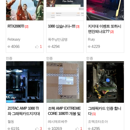
RTX2080TI
1080 샀습니다~!!!!
지지대 이벤트 또하시
[2]
[3]
면안되나요??
[2]
February
폭주낭만곰탱
Rury
4066
1
4294
4229
인증
인증
인증
ZOTAC AMP 1080 TI
조텍 AMP EXTREME
그래픽카드 인증 합니
와 그래픽카드지지대
CORE 1080TI 개봉 및
다
[1]
질렀습니다 ~!!!
간단 사용기
[3]
[2]
혈동
레시메르베주
조텍조타조아
6191
3
10269
1
4295