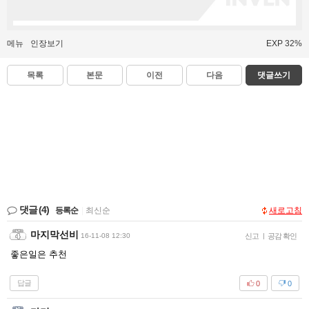
메뉴
인장보기
EXP 32%
목록
본문
이전
다음
댓글쓰기
댓글
(4)
등록순
|
최신순
새로고침
마지막선비
16-11-08 12:30
신고
|
공감 확인
좋은일은 추천
답글
0
0