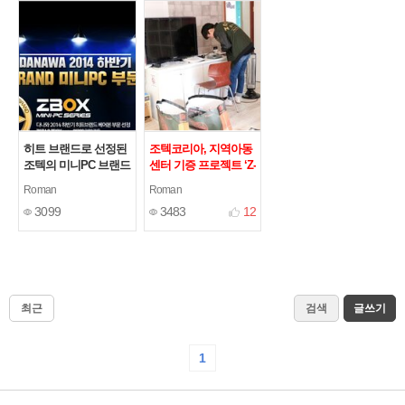
히트 브랜드로 선정된
조텍코리아, 지역아동
조텍의 미니PC 브랜드
센터 기증 프로젝트 ‘Z-
ZBOX
Road’ 진행
[1]
[4]
Roman
Roman
3099
3483
12
최근
검색
글쓰기
1