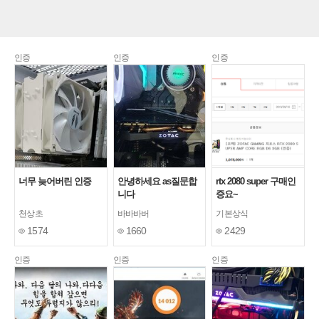
인증
인증
인증
너무 늦어버린 인증
안녕하세요 as질문합
rtx 2080 super 구매인
니다
증요~
천상초
바바바버
기본상식
1574
1660
2429
인증
인증
인증