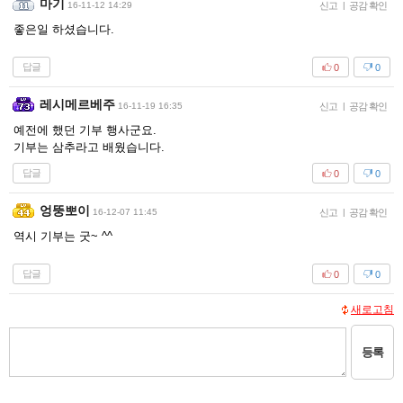
마기
16-11-12 14:29
신고
|
공감 확인
좋은일 하셨습니다.
답글
0
0
레시메르베주
16-11-19 16:35
신고
|
공감 확인
예전에 했던 기부 행사군요.
기부는 삼추라고 배웠습니다.
답글
0
0
엉뚱뽀이
16-12-07 11:45
신고
|
공감 확인
역시 기부는 굿~ ^^
답글
0
0
새로고침
등록