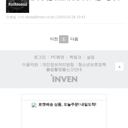
인벤팀 기자 (desk@inven.co.kr) | 2020-03-26 10:41
이전
다음
1
로그인
PC화면
퀵링크
설정
청소년보호정책
이용약관
개인정보처리방침
▲
불법촬영물신고안내
(주)
인
벤