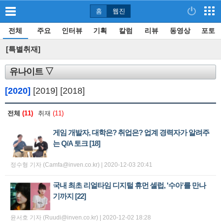
홈
웹진
전체
주요
인터뷰
기획
칼럼
리뷰
동영상
포토
[특별취재]
유나이트 ▽
[2020]
[2019]
[2018]
전체
(11)
취재
(11)
게임 개발자, 대학은? 취업은? 업계 경력자가 알려주
는 Q/A 토크
[18]
정수형 기자 (Camfa@inven.co.kr) | 2020-12-03 20:41
국내 최초 리얼타임 디지털 휴먼 셀럽, '수아'를 만나
기까지
[22]
윤서호 기자 (Ruudi@inven.co.kr) | 2020-12-02 18:28