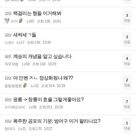
렉걸리는 형들 이거해봐
잡담
3
댓글
브이
Lv.67
조회 136
10:41
새싹세ㄱ들
잡담
3
댓글
스코v
Lv.17
조회 136
10:30
계승의 개념을 알고 싶습니다
질문
4
댓글
와우닷컴
Lv.58
조회 118
10:29
야 인벤 ㅈㄴ 정상화됬냐 왜??
잡담
2
댓글
동동동동동
Lv.32
조회 164
10:29
응룡 -> 창룡이 효율 그렇게좋아요?
잡담
7
댓글
누가봐도뉴비
Lv.56
조회 251
10:29
폭주한 공포의 기운: 방어구 이거 팔리나요?
잡담
1
댓글
탕야다
Lv.11
조회 170
10:27