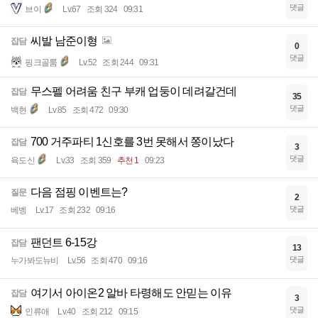
댓글
브이
Lv.67
조회 324
09:31
씨발 남준이형
잡담
0
댓글
핑크골룸
Lv.52
조회 244
09:31
무스펠 어려움 친구 부캐 업둥이 데려갈건데
잡담
35
댓글
백현
Lv.85
조회 472
09:30
700 거주파티 1신호를 3번 못해서 쫑이났다
잡담
3
댓글
육도신
Lv.33
조회 359
추천 1
09:23
다음 점핑 이벤트는?
질문
2
댓글
베벵
Lv.17
조회 232
09:16
팬던트 6-15강
잡담
13
댓글
누가봐도뉴비
Lv.56
조회 470
09:16
여기서 아이온2 알바 타령해도 안믿는 이유
잡담
3
댓글
인류애
Lv.40
조회 212
09:15