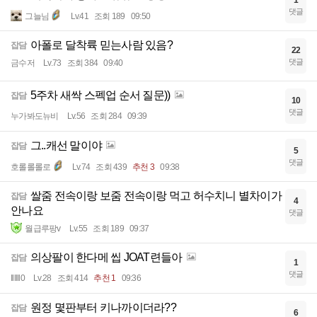
1
댓글
그늘님
Lv.41
조회 189
09:50
아폴로 달착륙 믿는사람 있음?
잡담
22
댓글
금수저
Lv.73
조회 384
09:40
5주차 새싹 스펙업 순서 질문))
잡담
10
댓글
누가봐도뉴비
Lv.56
조회 284
09:39
그..캐선 말이야
잡담
5
댓글
호롤롤롤로
Lv.74
조회 439
추천 3
09:38
쌀줌 전속이랑 보줌 전속이랑 먹고 허수치니 별차이가
잡담
4
안나요
댓글
월급루팡v
Lv.55
조회 189
09:37
의상팔이 한다메 씹 JOAT련들아
잡담
1
댓글
Illlll0
Lv.28
조회 414
추천 1
09:36
원정 몇판부터 키나까이더라??
잡담
6