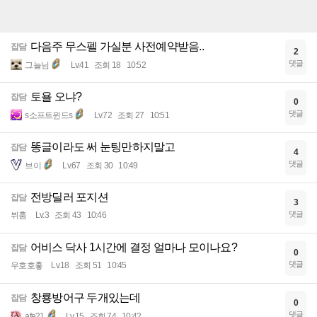
다음주 무스펠 가실분 사전예약받음..
잡담
2
댓글
그늘님
Lv.41
조회 18
10:52
토욜 오냐?
잡담
0
댓글
s소프트윈드s
Lv.72
조회 27
10:51
똥글이라도 써 눈팅만하지말고
잡담
4
댓글
브이
Lv.67
조회 30
10:49
전방딜러 포지션
잡담
3
댓글
뷔훔
Lv.3
조회 43
10:46
어비스 닥사 1시간에 결정 얼마나 모이나요?
잡담
0
댓글
우호호홓
Lv.18
조회 51
10:45
창룡방어구 두개있는데
잡담
0
댓글
afe21
Lv.15
조회 74
10:42