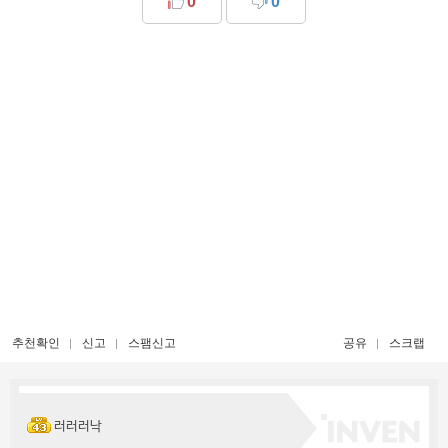
0
0
추천확인
신고
스팸신고
공유
스크랩
러러러낙