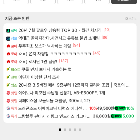
지금 뜨는 인벤
더보기+
[10]
26년 7월 팔로우 상승량 TOP 30 - 월간 치지직
잡담
[86]
역대급 끝까지간다.사건사고 유튜브 불법 소개팅
정보
[94]
우주최초 보스가 낙사하는 게임
로아
[45]
ㅇㅂ) 쫀지 채팅창 ㅋㅋㅋㅋㅋㅋㅋㅋㅋㅋㅋ
로아
[137]
ㅇㅂ) 로사단 1관 딜량!
로아
쿠를 먼저 보내서 기습하는 법
비스트
어딘가 이상한 단서 조사
실팰
20시즌 3.5버전 폐허 9층부터 12층까지 클리어 조합 | 죽음의 노래와 바닷속 폐허 |
명조
에어보나 리모컨 수납형 선풍기, AB-E500FF, 1개
핫딜
더페이스샵 보들보들 때필링, 300ml, 2개
핫딜
드래곤소드 어웨이크닝 디럭스 에디션 DragonSword Awakening Deluxe Edition
10%
49,500원
10%
특가
그랑블루 판타지 리링크 엔드리스 라그나로크 업그레이드 킷 Granblue Fantasy Relink Endless Ragnarok Upgrade Kit DLC
36,800원
5,000
특가