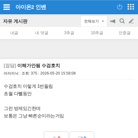
아이온2
인벤
자유 게시판
전체보기
공
검
글
지
색
내글
내 댓글
3추글
10추글
인증글
on/off
쓰
기
[잡담]
이해가안됨 수검호치
러러러낙
조회:
375
2026-05-20 15:58:08
수검호치 이렇게 1번돌림
초월 다뺄동안
그런 방제있긴한데
보통은 그냥 빠른순이라는거임