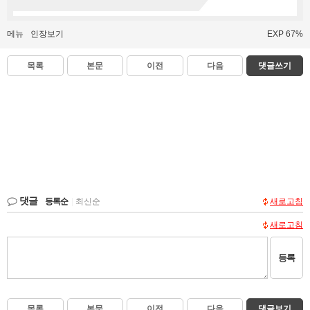
메뉴
인장보기
EXP 67%
목록
본문
이전
다음
댓글쓰기
댓글
등록순
|
최신순
새로고침
새로고침
등록
목록
본문
이전
다음
댓글보기