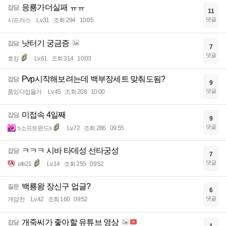
응룡가더실패 ㅠㅠ
잡담
11
댓글
시프러스
Lv.31
조회 294
10:05
낫터기 궁금증
잡담
7
댓글
호킹
Lv.61
조회 314
10:03
Pvp시작해보려는데 백부장세트 맞춰도됨?
잡담
9
댓글
쫌있다접을거
Lv.45
조회 208
10:00
미접속 4일째
잡담
9
댓글
s소프트윈드s
Lv.72
조회 286
09:55
ㅋㅋㅋ 시바 타데성 선타궁성
잡담
7
댓글
afe21
Lv.14
조회 255
09:52
백룡왕 장신구 업글?
질문
6
댓글
개얌전
Lv.42
조회 160
09:52
개죽씨가 좋아할 유튜브 영상
잡담