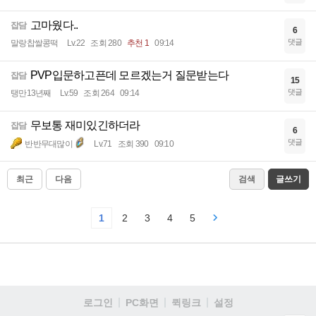
고마웠다..
잡담
6
댓글
말랑찹쌀콩떡
Lv.22
조회 280
추천 1
09:14
PVP입문하고픈데 모르겠는거 질문받는다
잡담
15
댓글
탱만13년째
Lv.59
조회 264
09:14
무보통 재미있긴하더라
잡담
6
댓글
반반무대많이
Lv.71
조회 390
09:10
최근
다음
검색
글쓰기
1
2
3
4
5
로그인
PC화면
퀵링크
설정