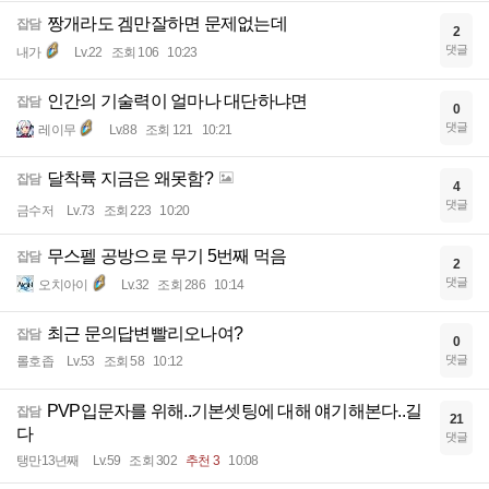
짱개라도 겜만잘하면 문제없는데
잡담
2
댓글
내가
Lv.22
조회 106
10:23
인간의 기술력이 얼마나 대단하냐면
잡담
0
댓글
레이무
Lv.88
조회 121
10:21
달착륙 지금은 왜못함?
잡담
4
댓글
금수저
Lv.73
조회 223
10:20
무스펠 공방으로 무기 5번째 먹음
잡담
2
댓글
오치아이
Lv.32
조회 286
10:14
최근 문의답변빨리오나여?
잡담
0
댓글
롤호좁
Lv.53
조회 58
10:12
PVP입문자를 위해..기본셋팅에 대해 얘기해본다..길
잡담
21
다
댓글
탱만13년째
Lv.59
조회 302
추천 3
10:08