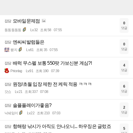
모바일문제점
잡담
0
댓글
동동동동동
Lv.32
조회 58
07:55
엔씨씨발럼들은
잡담
0
댓글
됃지
Lv.61
조회 35
07:55
배럭 무스펠 보통 550팟 가보신분 계심?!
잡담
4
댓글
Pricetag
Lv.91
조회 190
07:39
원정/초월 입장 제한 전 케릭 적용 ㅋㅋㅋ
잡담
6
댓글
갓쇼
Lv.21
조회 337
07:08
솔플플레이가좋음?
잡담
2
댓글
닉눼임이
Lv.22
조회 210
07:03
항해랑 낚시가 아직도 안나오니... 하우징은 글렀죠
잡담
5