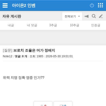
아이온2
인벤
자유 게시판
전체보기
공
검
글
지
색
내글
내 댓글
3추글
10추글
인증글
on/off
쓰
기
[질문]
브로치 조율은 머가 정배지
Note12
댓글: 8 개
조회:
1985
2026-05-30 19:01:01
위력 치명 정확 명중 인가??