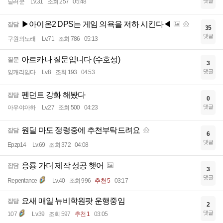
댓글
딜러쿤
Lv.31
조회 257
05:48
▶아이온2 DPS는 게임 의욕을 저하 시킨다◀
잡담
35
댓글
구원의노래
Lv.71
조회 786
05:13
아르카나 질문입니다 (수호성)
질문
3
댓글
양캐리임다
Lv.8
조회 193
04:53
펜던트 강화 해봤다
잡담
0
댓글
아우야아하
Lv.27
조회 500
04:23
원딜 마도 정령중에 추천부탁드려요
잡담
6
댓글
Epzp14
Lv.69
조회 372
04:08
응룡 가더 제작 성공 햇어
잡담
3
댓글
Repentance
Lv.40
조회 996
추천 5
03:17
요새 매일 뉴비학원팟 운행중임
잡담
2
댓글
107
Lv.39
조회 597
추천 1
03:05