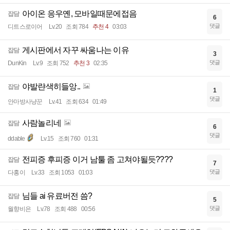
아이온 응우옌, 모바일때문에접음
잡담
6
댓글
디트스로이어
Lv.20
조회 784
추천 4
03:03
게시판에서 자꾸 싸움나는 이유
잡담
3
댓글
DunKin
Lv.9
조회 752
추천 3
02:35
야발랸색히들앙..
잡담
1
댓글
안마방사냥꾼
Lv.41
조회 634
01:49
사람놀리네
잡담
6
댓글
ddable
Lv.15
조회 760
01:31
전피증 후피증 이거 남툴 좀 고쳐야될듯????
잡담
7
댓글
다홍이
Lv.33
조회 1053
01:03
님들 ai 유료버전 씀?
잡담
5
댓글
월향비은
Lv.78
조회 488
00:56