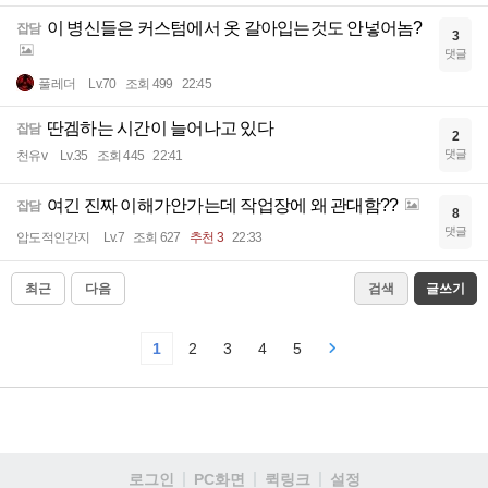
이 병신들은 커스텀에서 옷 갈아입는것도 안넣어놈?
잡담
3
댓글
풀레더
Lv.70
조회 499
22:45
딴겜하는 시간이 늘어나고 있다
잡담
2
댓글
천유v
Lv.35
조회 445
22:41
여긴 진짜 이해가안가는데 작업장에 왜 관대함??
잡담
8
댓글
압도적인간지
Lv.7
조회 627
추천 3
22:33
최근
다음
검색
글쓰기
1
2
3
4
5
로그인
PC화면
퀵링크
설정