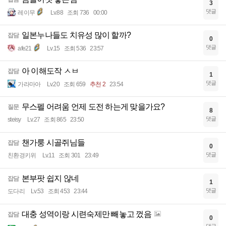
3
댓글
레이무
Lv.88
조회 736
00:00
일본누나들도 치유성 많이 할까?
잡담
0
댓글
afe21
Lv.15
조회 536
23:57
아 이해도작 ㅅㅂ
잡담
1
댓글
가라마아
Lv.20
조회 659
추천 2
23:54
무스펠 어려움 언제 도전 하는게 맞을가요?
질문
8
댓글
steisy
Lv.27
조회 865
23:50
챈가룽 시골쥐님들
잡담
0
댓글
친환경키위
Lv.11
조회 301
23:49
본부팟 쉽지 않네
잡담
1
댓글
도다리
Lv.53
조회 453
23:44
대충 성역이랑 시련숙제만 빼놓고 껐음
잡담
0