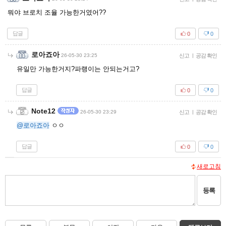
뭐야 브로치 조율 가능한거였어??
답글
0
0
로아죠아
26-05-30 23:25
신고
|
공감 확인
유일만 가능한거지?파랭이는 안되는거고?
답글
0
0
Note12
26-05-30 23:29
신고
|
공감 확인
@로아죠아
ㅇㅇ
답글
0
0
새로고침
등록