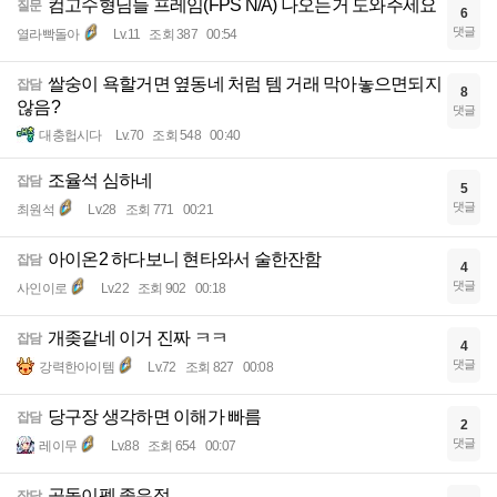
컴고수형님들 프레임(FPS N/A) 나오는거 도와주세요
질문
6
댓글
열라빡돌아
Lv.11
조회 387
00:54
쌀숭이 욕할거면 옆동네 처럼 템 거래 막아놓으면되지
잡담
8
않음?
댓글
대충헙시다
Lv.70
조회 548
00:40
조율석 심하네
잡담
5
댓글
최원석
Lv.28
조회 771
00:21
아이온2 하다보니 현타와서 술한잔함
잡담
4
댓글
사인이로
Lv.22
조회 902
00:18
개좆같네 이거 진짜 ㅋㅋ
잡담
4
댓글
강력한아이템
Lv.72
조회 827
00:08
당구장 생각하면 이해가 빠름
잡담
2
댓글
레이무
Lv.88
조회 654
00:07
곰돌이펫 좋은점
잡담