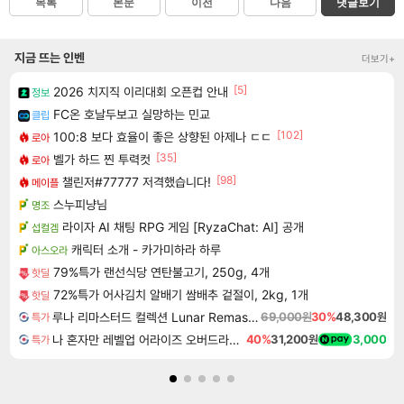
목록
본문
이전
다음
댓글보기
지금 뜨는 인벤
더보기+
[5]
2026 치지직 이리대회 오픈컵 안내
정보
FC온 호날두보고 실망하는 민교
클립
[102]
100:8 보다 효율이 좋은 상향된 아제나 ㄷㄷ
로아
[35]
벨가 하드 찐 투력컷
로아
[98]
챌린저#77777 저격했습니다!
메이플
스누피냥님
명조
라이자 AI 채팅 RPG 게임 [RyzaChat: AI] 공개
섭컬겜
캐릭터 소개 - 카가미하라 하루
아스오라
79%특가 랜선식당 연탄불고기, 250g, 4개
핫딜
72%특가 어사김치 알배기 쌈배추 겉절이, 2kg, 1개
핫딜
루나 리마스터드 컬렉션 Lunar Remastered Collection
69,000원
30%
48,300원
특가
나 혼자만 레벨업 어라이즈 오버드라이브 디럭스 에디션 Solo Leveling Arise Overdrive Deluxe Edition
40%
31,200원
3,000
특가