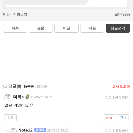
메뉴
인장보기
EXP 83%
목록
본문
이전
다음
댓글쓰기
댓글
(8)
등록순
|
최신순
새로고침
더록s
26-05-30 19:03
신고
|
공감 확인
일단 먹었어요??
답글
0
0
Note12
26-05-30 23:29
신고
|
공감 확인