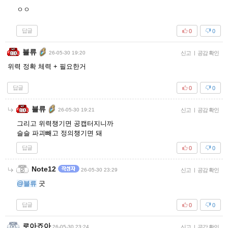
ㅇㅇ
답글
0
0
블류
26-05-30 19:20
신고
|
공감 확인
위력 정확 체력 + 필요한거
답글
0
0
블류
26-05-30 19:21
신고
|
공감 확인
그리고 위력챙기면 공캡터지니까
슬슬 파괴빼고 정의챙기면 돼
답글
0
0
Note12
26-05-30 23:29
신고
|
공감 확인
@블류
굿
답글
0
0
로아죠아
26-05-30 23:24
신고
|
공감 확인