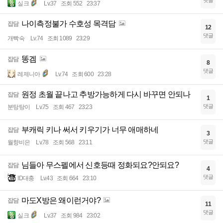
댓글
실크
Lv.37
조회 552
23:37
나이측정불가 수호성 목격담
잡담
12
댓글
개빡숙
Lv.74
조회 1089
23:29
똥겜
잡담
8
댓글
레제니아
Lv.74
조회 600
23:28
원정 초월 끝나고 추방가능하게 다시 바꾸면 안되나
잡담
1
댓글
분탕탕이
Lv.75
조회 467
23:23
부캐릭 키나 써서 키우기가 너무 애매하네
잡담
3
댓글
월향비은
Lv.78
조회 568
23:11
님들아 무스펠에서 신호등때 정화되요?안되요?
잡담
4
댓글
ID대충
Lv.43
조회 664
23:10
마도X방은 왜이런거야?
잡담
11
댓글
실크
Lv.37
조회 984
23:02