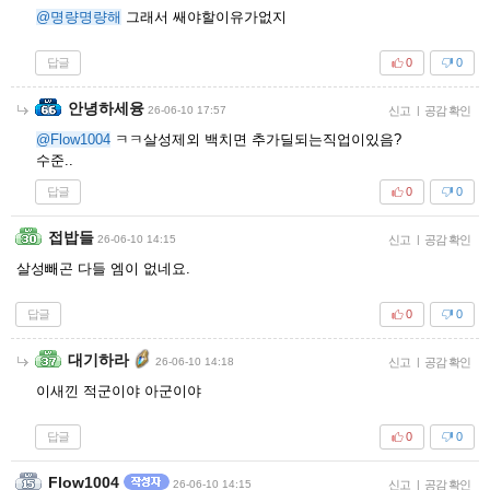
@명량명량해
그래서 쌔야할이유가없지
답글
0
0
안녕하세융
26-06-10 17:57
신고
|
공감 확인
@Flow1004
ㅋㅋ살성제외 백치면 추가딜되는직업이있음?
수준..
답글
0
0
접밥들
26-06-10 14:15
신고
|
공감 확인
살성빼곤 다들 엠이 없네요.
답글
0
0
대기하라
26-06-10 14:18
신고
|
공감 확인
이새낀 적군이야 아군이야
답글
0
0
Flow1004
26-06-10 14:15
신고
|
공감 확인