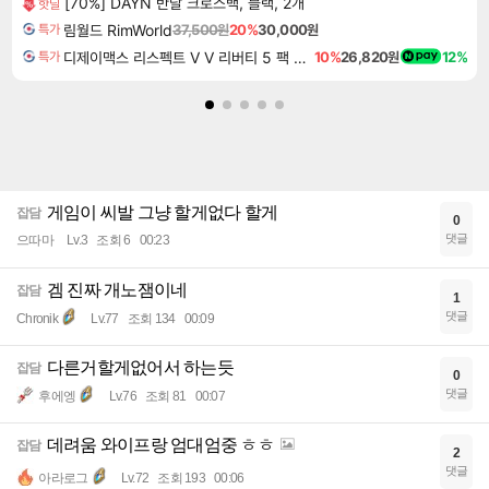
[70%] DAYN 반달 크로스백, 블랙, 2개
핫딜
림월드 RimWorld
37,500원
20%
30,000원
특가
디제이맥스 리스펙트 V V 리버티 5 팩 DJMAX RESPECT V V Liberty 5 Pack DLC
10%
26,820원
12%
특가
게임이 씨발 그냥 할게없다 할게
잡담
0
댓글
으따마
Lv.3
조회 6
00:23
겜 진짜 개노잼이네
잡담
1
댓글
Chronik
Lv.77
조회 134
00:09
다른거할게없어서 하는듯
잡담
0
댓글
후에엥
Lv.76
조회 81
00:07
데려움 와이프랑 엄대엄중 ㅎㅎ
잡담
2
댓글
아라로그
Lv.72
조회 193
00:06