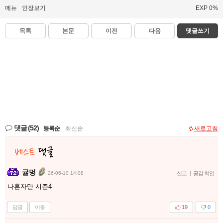
메뉴
인장보기
EXP 0%
목록
본문
이전
다음
댓글쓰기
댓글
(52)
등록순
|
최신순
새로고침
귤멍
26-06-10 14:08
신고
|
공감 확인
나혼자만 시즌4
답글
이동
19
0