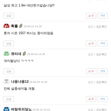
살성 최고 1.9m 대단한거같습니당!!
답글
0
0
확률
26-06-10 14:18
신고
|
공감 확인
혼자 시즌 1557 하시는 중이라잖음
답글
0
0
큐리네
26-06-10 14:18
신고
|
공감 확인
개지랄났다 ㅋㅋㅋㅋ
답글
0
0
냐옹냐옹12
26-06-10 14:19
신고
|
공감 확인
진짜 살충새끼들 개혐
답글
0
0
벼랑위의당뇨
26-06-10 14:21
신고
|
공감 확인