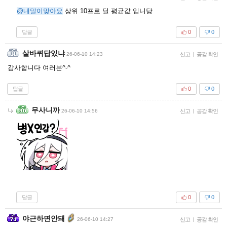
@내말이맞아요
상위 10프로 딜 평균값 입니당
답글
0
0
살바퀴답있냐
26-06-10 14:23
신고
|
공감 확인
감사합니다 여러분^-^
답글
0
0
무사니까
26-06-10 14:56
신고
|
공감 확인
답글
0
0
야근하면안돼
26-06-10 14:27
신고
|
공감 확인