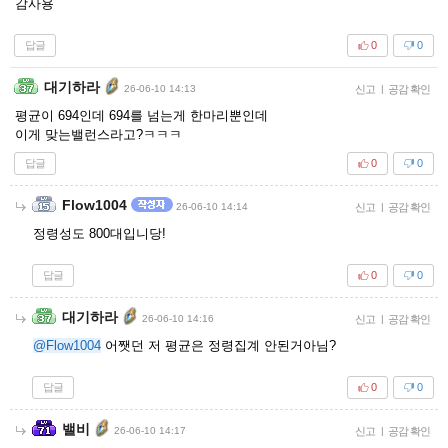
감사용
답글
0
0
대기하라
26-06-10 14:13
신고
|
공감 확인
평균이 694인데 694를 넘는게 한마리뿐인데
이게 맞는밸런스라고?ㅋㅋㅋ
답글
0
0
Flow1004
26-06-10 14:14
신고
|
공감 확인
정령성도 800대입니당!
답글
0
0
대기하라
26-06-10 14:16
신고
|
공감 확인
@Flow1004
어쨋던 저 평균은 정령집계 안된거아님?
답글
0
0
밸비
26-06-10 14:17
신고
|
공감 확인