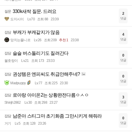
330k새싹 질문. 드려요
질문
2
댓글
도미시이
Lv.70
조회 88
23:39
부캐가 부캐같지가 않음
잡담
4
댓글
망치는묠니르
Lv.26
조회 209
추천 1
23:38
슬슬 버스돌리기도 질려간다
잡담
0
댓글
불호랑이
Lv.21
조회 173
23:33
권성템은 엔피씨도 취급안해주네?
잡담
0
댓글
Madpuppy
Lv.77
조회 225
23:30
로아랑 아이온2는 상황완전다름ㅇㅅㅇ
잡담
3
댓글
Shinjh2862
Lv.30
조회 298
23:27
남준아 스티그마 초기화좀 그만시키게 해줘라
잡담
0
댓글
거기
Lv.5
조회 128
23:26