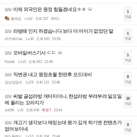
이제 외국인은 원정 힘들겠네요ㅎㅎ
잡담
1
댓글
할배검
Lv.52
조회 207
00:01
라방때 인지 하겠습니다 보다 더 어이가 없었던 말
잡담
1
댓글
라즈베리aa
Lv.30
조회 180
23:58
모바일버스기사 ㄷㄷ
잡담
1
댓글
Foooki
Lv.10
조회 293
23:48
직변권 내고 원정초월 한판후 오드대비
잡담
0
댓글
검성답업네
Lv.29
조회 115
23:46
씨발 글섭라방 개터지더니, 한섭라방 부랴부랴 일요일
잡담
10
에 올리는 꼬라지가
댓글
뉴b99
Lv.5
조회 458
추천 7
23:44
개고기 생각보다 재밌는데 뭔가 깊게 하기엔 컨텐츠가
잡담
0
없어보이네
댓글
메이플랜드
Lv.10
조회 104
23:44