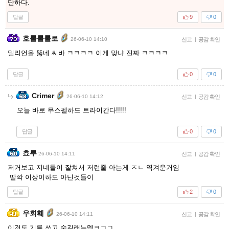
단하다.
답글
9
0
호롤롤롤로
26-06-10 14:10
신고
|
공감 확인
밀리언을 뚫네 씨바 ㅋㅋㅋㅋ 이게 맞냐 진짜 ㅋㅋㅋㅋ
답글
0
0
Crimer
26-06-10 14:12
신고
|
공감 확인
오늘 바로 무스펠하드 트라이간다!!!!!
답글
0
0
쵸루
26-06-10 14:11
신고
|
공감 확인
저거보고 지네들이 잘쳐서 저런줄 아는게 ㅈㄴ 역겨운거임
딸깍 이상이하도 아닌것들이
답글
2
0
우회훼
26-06-10 14:11
신고
|
공감 확인
이것도 기를 쓰고 숨길래는덱ㅋㄱㄱ