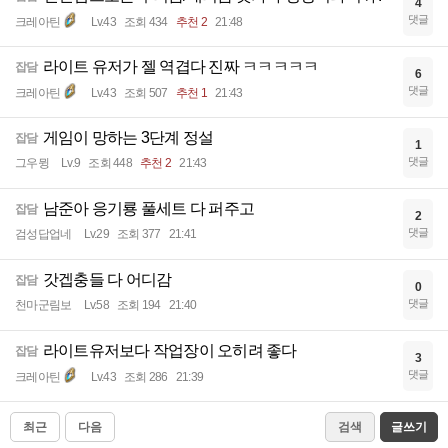
4
댓글
크레아틴
Lv.43
조회 434
추천 2
21:48
라이트 유저가 젤 역겹다 진짜 ㅋㅋㅋㅋㅋ
잡담
6
댓글
크레아틴
Lv.43
조회 507
추천 1
21:43
게임이 망하는 3단계 정설
잡담
1
댓글
그우뮝
Lv.9
조회 448
추천 2
21:43
남준아 응기룡 풀세트 다 퍼주고
잡담
2
댓글
검성답업네
Lv.29
조회 377
21:41
갓겝충들 다 어디감
잡담
0
댓글
천마군림보
Lv.58
조회 194
21:40
라이트유저보다 작업장이 오히려 좋다
잡담
3
댓글
크레아틴
Lv.43
조회 286
21:39
최근
다음
검색
글쓰기