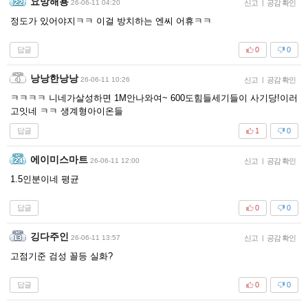
요망해용
26-06-11 04:20
신고
|
공감 확인
정도가 있어야지ㅋㅋ 이걸 방치하는 엔씨 어휴ㅋㅋ
답글
0
0
낭낭한낭낭
26-06-11 10:26
신고
|
공감 확인
ㅋㅋㅋㅋ 니네가살성하면 1M안나와여~ 600도힘들세기들이 사기당!이러
고잇네 ㅋㅋ 생계형아이온들
답글
1
0
에이미스마트
26-06-11 12:00
신고
|
공감 확인
1.5인분이네 평균
답글
0
0
깅다주인
26-06-11 13:57
신고
|
공감 확인
고점기준 검성 꼴등 실화?
답글
0
0