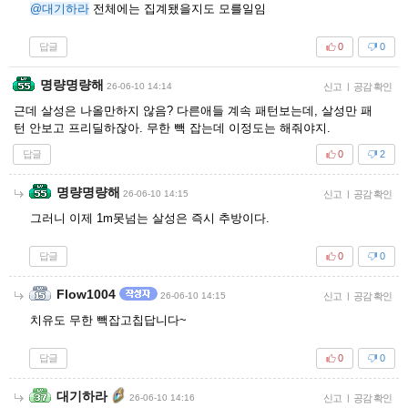
@대기하라
전체에는 집계됐을지도 모를일임
답글
0
0
명량명량해
26-06-10 14:14
신고
|
공감 확인
근데 살성은 나올만하지 않음? 다른애들 계속 패턴보는데, 살성만 패
턴 안보고 프리딜하잖아. 무한 빽 잡는데 이정도는 해줘야지.
답글
0
2
명량명량해
26-06-10 14:15
신고
|
공감 확인
그러니 이제 1m못넘는 살성은 즉시 추방이다.
답글
0
0
Flow1004
26-06-10 14:15
신고
|
공감 확인
치유도 무한 빽잡고칩답니다~
답글
0
0
대기하라
26-06-10 14:16
신고
|
공감 확인