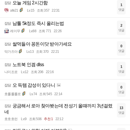
오늘 게임 2시간함
잡담
1
댓글
afe21
Lv.15
조회 357
22:31
남툴 5k정도 즉시 올리는법
잡담
2
댓글
레이무
Lv.88
조회 771
22:26
쌀먹들아 꽁돈이닷 받아가세요
잡담
0
댓글
막가즈아
Lv.13
조회 370
22:21
노트북 인겜 dlss
잡담
1
댓글
나미조로
Lv.12
조회 206
22:16
오 득템 감성이 있다니
잡담
0
댓글
호롤롤롤로
Lv.74
조회 545
22:14
궁금해서 로아 찾아봣는데 전성기 올떄까지 3년걸렸
잡담
13
네
댓글
호호호런
Lv.9
조회 506
추천 1
22:12