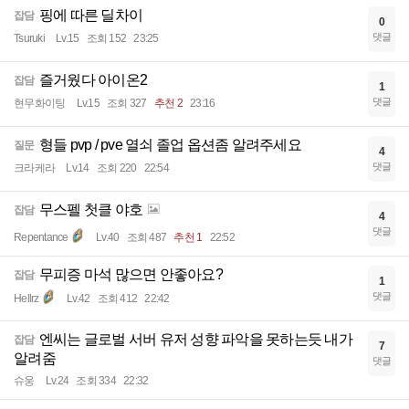
핑에 따른 딜차이
잡담
0
댓글
Tsuruki
Lv.15
조회 152
23:25
즐거웠다 아이온2
잡담
1
댓글
현무화이팅
Lv.15
조회 327
추천 2
23:16
형들 pvp / pve 열쇠 졸업 옵션좀 알려주세요
질문
4
댓글
크라케라
Lv.14
조회 220
22:54
무스펠 첫클 야호
잡담
4
댓글
Repentance
Lv.40
조회 487
추천 1
22:52
무피증 마석 많으면 안좋아요?
잡담
1
댓글
Hellrz
Lv.42
조회 412
22:42
엔씨는 글로벌 서버 유저 성향 파악을 못하는듯 내가
잡담
7
알려줌
댓글
슈웅
Lv.24
조회 334
22:32