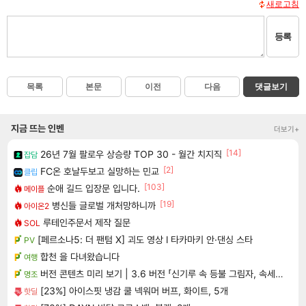
새로고침
등록
목록
본문
이전
다음
댓글보기
지금 뜨는 인벤
더보기+
[14]
26년 7월 팔로우 상승량 TOP 30 - 월간 치지직
잡담
[2]
FC온 호날두보고 실망하는 민교
클립
[103]
순애 길드 입장문 입니다.
메이플
[19]
병신들 글로벌 개처망하니까
아이온2
루테인주문서 제작 질문
SOL
[페르소나5: 더 팬텀 X] 괴도 영상 l 타카마키 안·댄싱 스타
PV
합천 을 다녀왔습니다
여행
버전 콘텐츠 미리 보기 | 3.6 버전 「신기루 속 등불 그림자, 속세에 깃든 검의 결심」이 8월 20일에 업데이트됩니다!
명조
[23%] 아이스핏 냉감 쿨 넥워머 버프, 화이트, 5개
핫딜