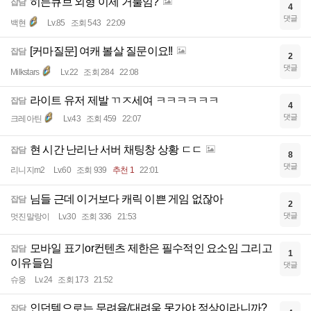
히든큐브 외형 이제 거불임?
잡담
4
댓글
백현
Lv.85
조회 543
22:09
[커마질문] 여캐 볼살 질문이요!!
잡담
2
댓글
Milkstars
Lv.22
조회 284
22:08
라이트 유저 제발 ㄲㅈ세여 ㅋㅋㅋㅋㅋㅋ
잡담
4
댓글
크레아틴
Lv.43
조회 459
22:07
현 시간 난리난 서버 채팅창 상황 ㄷㄷ
잡담
8
댓글
리니지m2
Lv.60
조회 939
추천 1
22:01
님들 근데 이거보다 캐릭 이쁜 게임 없잖아
잡담
2
댓글
멋진말랑이
Lv.30
조회 336
21:53
모바일 표기or컨텐츠 제한은 필수적인 요소임 그리고
잡담
1
이유들임
댓글
슈웅
Lv.24
조회 173
21:52
인던템으로는 무려윰/대려움 못가야 정상이라니까?
잡담