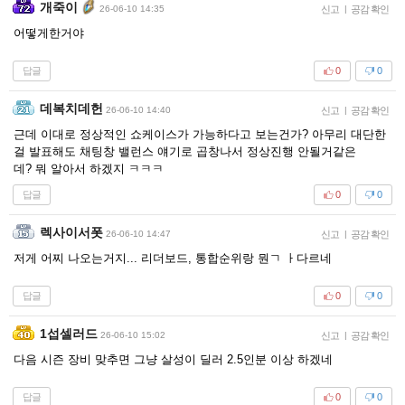
개죽이
26-06-10 14:35
신고
|
공감 확인
어떻게한거야
답글
0
0
데복치데헌
26-06-10 14:40
신고
|
공감 확인
근데 이대로 정상적인 쇼케이스가 가능하다고 보는건가? 아무리 대단한
걸 발표해도 채팅창 밸런스 얘기로 곱창나서 정상진행 안될거같은
데? 뭐 알아서 하겠지 ㅋㅋㅋ
답글
0
0
렉사이서폿
26-06-10 14:47
신고
|
공감 확인
저게 어찌 나오는거지... 리더보드, 통합순위랑 뭔ㄱ ㅏ다르네
답글
0
0
1섭셀러드
26-06-10 15:02
신고
|
공감 확인
다음 시즌 장비 맞추면 그냥 살성이 딜러 2.5인분 이상 하겠네
답글
0
0