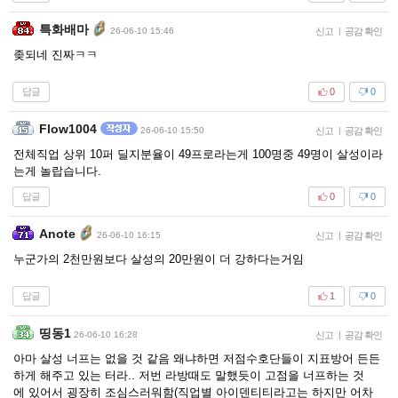
특화배마
26-06-10 15:46
신고
|
공감 확인
좆되네 진짜ㅋㅋ
답글
0
0
Flow1004
26-06-10 15:50
신고
|
공감 확인
전체직업 상위 10퍼 딜지분율이 49프로라는게 100명중 49명이 살성이라
는게 놀랍습니다.
답글
0
0
Anote
26-06-10 16:15
신고
|
공감 확인
누군가의 2천만원보다 살성의 20만원이 더 강하다는거임
답글
1
0
띵동1
26-06-10 16:28
신고
|
공감 확인
아마 살성 너프는 없을 것 같음 왜냐하면 저점수호단들이 지표방어 든든
하게 해주고 있는 터라.. 저번 라방때도 말했듯이 고점을 너프하는 것
에 있어서 굉장히 조심스러워함(직업별 아이덴티티라고는 하지만 어차