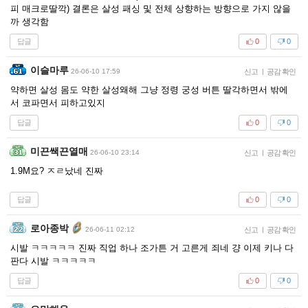
피 매크로딸깍) 결론은 살성 패싱 및 전체 상향하는 방향으로 가지 않을
까 생각함
답글
0
0
이슬마루
26-06-10 17:59
신고
|
공감 확인
약하면 살성 몸도 약한 살성왜해 그냥 정령 궁성 버튼 딸각하면서 밖에
서 코파면서 피하고있지
답글
0
0
미끈쌕끈열매
26-06-10 23:14
신고
|
공감 확인
1.9M요? ㅈㄹ났네 진짜
답글
0
0
로아종박
26-06-11 02:12
신고
|
공감 확인
시발 ㅋㅋㅋㅋㅋ 진짜 직업 하나 조가튼 거 고른게 죄네 걍 이제 키나 다
판다 시발 ㅋㅋㅋㅋㅋ
답글
0
0