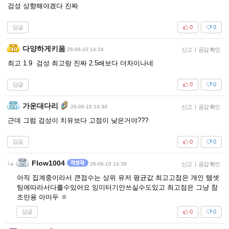
검성 상향해야겠다 진짜
답글
0
0
다양하게키움
26-06-10 14:34
신고
|
공감 확인
최고 1.9 검성 최고랑 진짜 2.5배보다 더차이나네
답글
0
0
가운대다리
26-06-10 14:34
신고
|
공감 확인
근데 그럼 검성이 치유보다 고점이 낮은거야???
답글
0
0
Flow1004
26-06-10 14:38
신고
|
공감 확인
아직 집계중이라서 큰점수는 상위 유저 평균값 최고고점은 개인 템셋
팅에따라서다를수있어요 잉미터기안쓰실수도있고 최고점은 그냥 참
조만용 아마두 ㅎ
답글
0
0