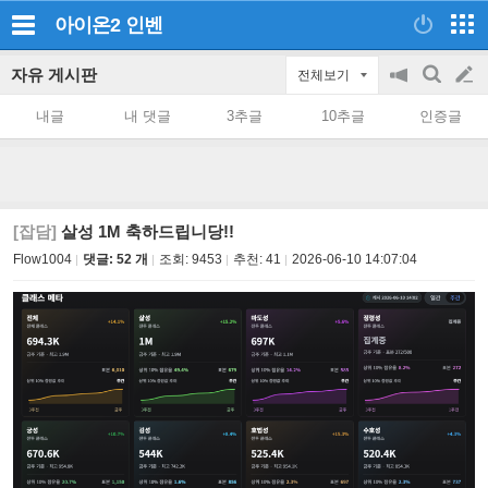
아이온2
인벤
자유 게시판
전체보기
공
검
글
지
색
내글
내 댓글
3추글
10추글
인증글
on/off
쓰
기
[잡담]
살성 1M 축하드립니당!!
Flow1004
댓글: 52 개
조회:
9453
추천:
41
2026-06-10 14:07:04