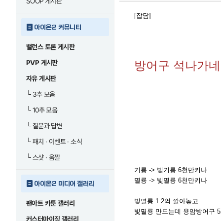
SOOP 게시판
[잡담]
아이온2 커뮤니티
밸런스 토론 게시판
PVP 게시판
방어구 석나가네
자유 게시판
└
3추 모음
└
10추 모음
└
질문과 답변
└
패치 · 이벤트 · 소식
└
스샷 · 움짤
기룡 -> 빛기룡 6천만키나
멸룡 -> 빛멸룡 6천만키나
아이온2 미디어 갤러리
빛멸룡 1.2억 깔아놓고
팬아트 카툰 갤러리
빛멸룡 만드는데 용암방어구 5
커스터마이징 갤러리