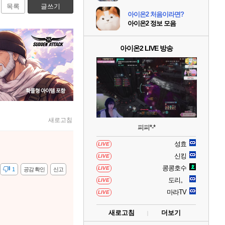
목록
글쓰기
아이온2 처음이라면?
아이온2 정보 모음
아이온2 LIVE 방송
새로고침
피피*-*
성효
LIVE
신킹
LIVE
콩콩호수
LIVE
감
1
공감 확인
신고
도리。
LIVE
마라TV
LIVE
새로고침
더보기