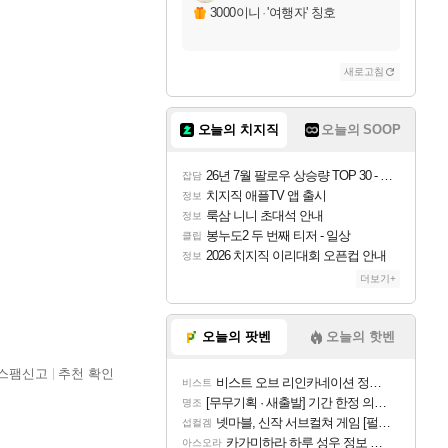
3000이니
·
'여행자' 칭호
새로고침
오늘의 치지직
오늘의 SOOP
26년 7월 팔로우 상승량 TOP 30 - 월간 치지직
잡담
치지직 애플TV 앱 출시
정보
룩삼 니니 초대석 안내
정보
봉누도2 두 번째 티저 - 일상
클립
2026 치지직 이리대회 오픈컵 안내
정보
더보기+
오늘의 팟벤
오늘의 핫벤
스팸신고
추천 확인
비스트 오브 리인카네이션 정보/공략글 모음
비스트
[무무기획 · 새출발] 기간 한정 의뢰 이벤트
명조
넷마블, 신작 서브컬쳐 게임 [펄 인 블루] 티저 사이트 오픈
섭컬겜
카가미하라 하루 성우 정보 및 주요 필모
아스오라