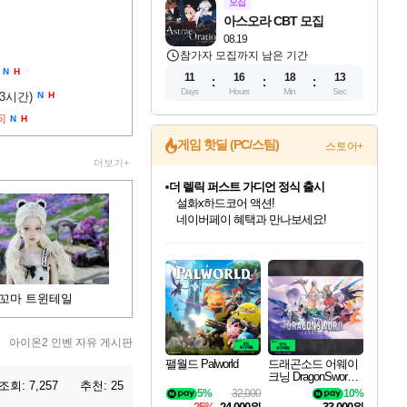
모집
아스오라 CBT 모집
08.19
참가자 모집까지 남은 기간
N
H
11
16
18
12
Days
Hours
Min
Sec
(3시간)
N
H
5]
N
H
게임 핫딜 (PC/스팀)
스토어+
더보기+
더 렐릭 퍼스트 가디언 정식 출시
설화x하드코어 액션!
네이버페이 혜택과 만나보세요!
인벤게임즈 8월 특별 할인!
드래곤소드: 어웨이크닝 입점!
문명 7 특별 할인!
마블 투혼 파이팅 소울즈 정식출시!
귀무자: 검의 길 예약 판매 중!
비스트 오브 리인카네이션 정식 출시!
커세어 코브 출시 기념 할인!
베데스다 40주년 기념 할인 중!
캡콤 프렌차이즈 할인 진행 중!
캡콤 일부 상품 상시 할인
스타워즈 은하계 레이서
로블록스 기프트 카드 공식 입점
인기 퍼블리셔 모음!
스팀으로 만나는 드래곤소드!
조선&고려 DLC 출시 예정
마블 히어로 총 출동&화려한 격투!
10% 할인과
게임프릭 신작 IP
해적'섬'을 발전시키자!
베데스다의 명작들을
몬헌, 바하 등 인기 IP를
몬헌 와일즈 & 드래곤즈 도그마2
인벤게임즈에서 10% 추가 적립
Robux를 가장 안전하고
최대 90% 할인가를 만나보세요!
네이버혜택과 함께 만나보세요!
50%할인&추가 적립까지!
네이버 포인트 혜택까지!
이니&베니 혜택까지!
네이버 혜택가와 함께 예약하세요!
할인&네이버혜택으로 만나보세요!
40주년 프로모션으로 만나보세요!
할인가에 만나보세요!
일부 에디션 상시 할인!
혜택으로 예약 판매 중
편안하게 충전하세요
꼬마 트윈테일
아이온2 인벤 자유 게시판
팰월드 Palworld
드래곤소드 어웨이
크닝 DragonSword A
조회:
7,257
추천:
25
wakening
5%
32,000
10%