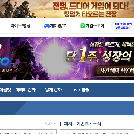
X
최대 90% 할인
라이브/영상
게이밍/IT
게임스토어
8월 프로모션
아뮬렛 · 허리띠 강화
날개 강화
Live 방송
패치 · 이벤트 · 소식
더보기+