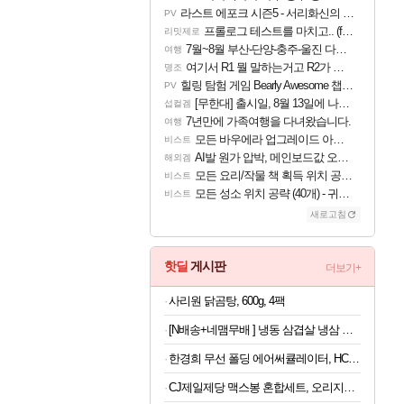
라스트 에포크 시즌5 - 서리화신의 분노 티저
PV
프롤로그 테스트를 마치고.. (feat. 리아)
리밋제로
7월~8월 부산-단양-충주-울진 다녀왔어요~
여행
여기서 R1 뭘 말하는거고 R2가 뭘말하는걸까요?
명조
힐링 탐험 게임 Bearly Awesome 챕터 1 트레일러
PV
[무한대] 출시일, 8월 13일에 나오나
섭컬겜
7년만에 가족여행을 다녀왔습니다.
여행
모든 바우에라 업그레이드 아이템 획득 위치 공략 (89개)
비스트
AI발 원가 압박, 메인보드값 오르나
해외겜
모든 요리/작물 책 획득 위치 공략 (36개) - 미식가 도전과제
비스트
모든 성소 위치 공략 (40개) - 귀환한 영혼 도전과제
비스트
새로고침
핫딜
게시판
더보기+
사리원 닭곰탕, 600g, 4팩
[N배송+네맴무배 ] 냉동 삼겹살 냉삼 수입 돼지고기 절단 대패삼겹살
한경희 무선 폴딩 에어써큘레이터, HC-120F, 아이보리, 1개
CJ제일제당 맥스봉 혼합세트, 오리지널 525g 2개 + 치즈 525g 2개, 1세트