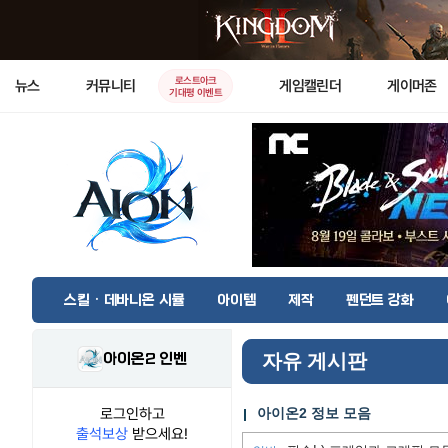
로스트아크
뉴스
커뮤니티
게임캘린더
게이머존
기대평 이벤트
스킬 · 데바니온 시뮬
아이템
제작
펜던트 강화
아이온2 인벤
자유 게시판
로그인하고
아이온2 정보 모음
출석보상
받으세요!