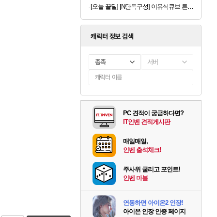
[오늘 끝딜] [N단독구성] 이유식큐브 튼튼이 웨이브킵 나눔용기 1700ml 3칸 4P + 290ml 4P
캐릭터 정보 검색
종족
서버
PC 견적이 궁금하다면?
IT인벤 견적게시판
매일매일,
인벤 출석체크!
주사위 굴리고 포인트!
인벤 마블
연동하면 아이온2 인장!
아이온 인장 인증 페이지