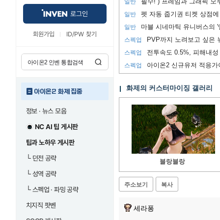
일반
로그인
펫 자동 줍기권 티켓 상점에
일반
마블 시네마틱 유니버스의 '
일반
회원가입
ID/PW 찾기
스펙업
전투속도 0.5%, 피해내성 
스펙업
아이온2 신규유저 적응가
스펙업
화제의 커스터마이징 갤러리
아이온2 화제 집중
정보 · 뉴스 모음
NC AI 팁 게시판
팁과 노하우 게시판
└
던전 공략
블랑블랑
└
성역 공략
주소보기
복사
└
스펙업 · 파밍 공략
치지직 팟벤
세라퐁