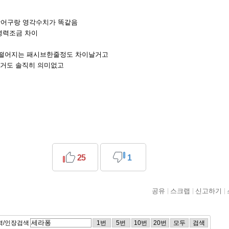
어구랑 영각수치가 똑같음
명력조금 차이
 떨어지는 패시브한줄정도 차이날거고
나는거도 솔직히 의미없고
25
1
공유
스크랩
신고하기
격/인장검색
1번
5번
10번
20번
모두
검색