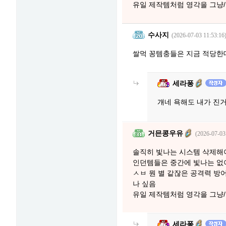
유일 제작템처럼 영각을 그냥
수사지
(2026-07-03 11:53:16
쌀먹 꽁템충들은 지금 적당한데
세라퐁
걔네 욕해도 내가 진
거믄콩우유
(2026-07-03
솔직히 빛나는 시스템 삭제해
인던템들은 중간에 빛나는 없
ㅅㅂ 뭔 별 같잖은 공격력 방
나 싶음
유일 제작템처럼 영각을 그냥
세라퐁