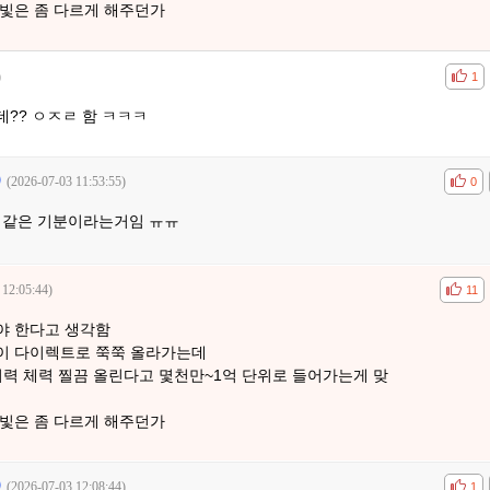
/빛은 좀 다르게 해주던가
)
공감
비공
1
?? ㅇㅈㄹ 함 ㅋㅋㅋ
(2026-07-03 11:53:55)
공감
비공
0
거같은 기분이라는거임 ㅠㅠ
 12:05:44)
공감
비공
11
야 한다고 생각함
이 다이렉트로 쭉쭉 올라가는데
어력 체력 찔끔 올린다고 몇천만~1억 단위로 들어가는게 맞
/빛은 좀 다르게 해주던가
(2026-07-03 12:08:44)
공감
비공
1