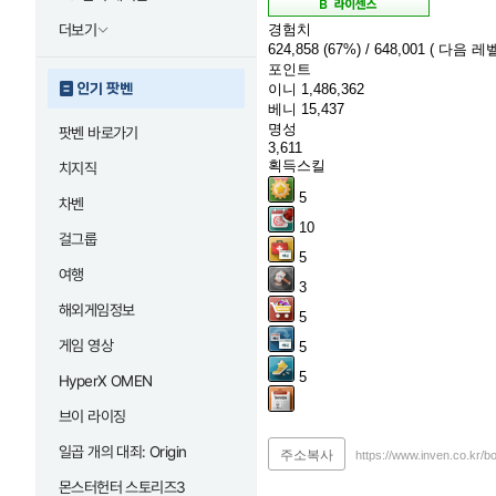
경험치
더보기
624,858
(67%)
/ 648,001
( 다음 레벨
포인트
인기 팟벤
이니
1,486,362
베니
15,437
명성
팟벤 바로가기
3,611
획득스킬
치지직
5
차벤
10
걸그룹
5
여행
3
해외게임정보
5
게임 영상
5
5
HyperX OMEN
브이 라이징
일곱 개의 대죄: Origin
주소복사
https://www.inven.co.kr/
몬스터헌터 스토리즈3