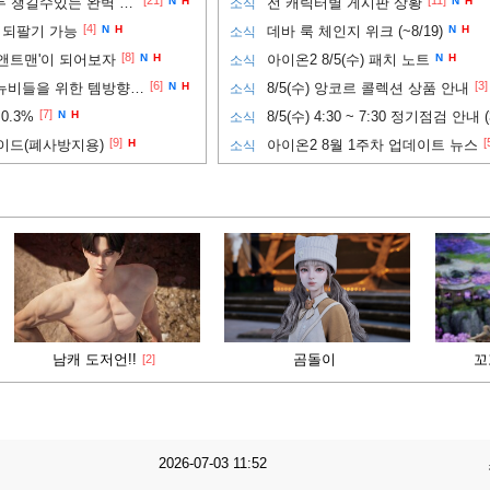
[21]
[11]
필수! ) 프레임과 그래픽 모두 챙길수있는 완벽 세팅법!!
N
H
전 캐릭터별 게시판 상황
N
H
소식
[4]
 되팔기 가능
N
H
데바 룩 체인지 위크 (~8/19)
N
H
소식
[8]
앤트맨'이 되어보자
N
H
아이온2 8/5(수) 패치 노트
N
H
소식
[6]
[3]
PVP까지 노려보고 싶은 뉴비들을 위한 템방향성 추천
N
H
8/5(수) 앙코르 콜렉션 상품 안내
소식
[7]
0.3%
N
H
8/5(수) 4:30 ~ 7:30 정기점검 안내 
소식
[9]
[
이드(폐사방지용)
H
아이온2 8월 1주차 업데이트 뉴스
소식
남캐 도저언!!
곰돌이
꼬
[2]
2026-07-03 11:52