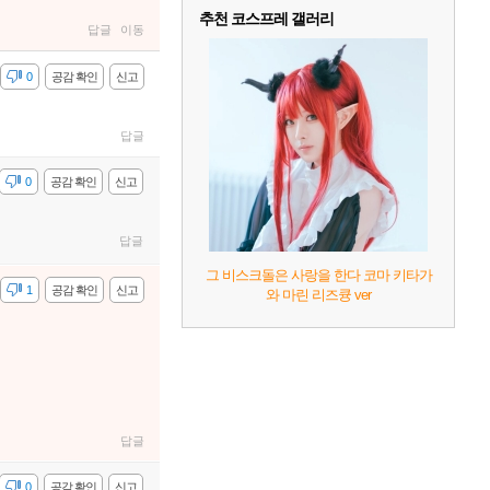
추천 코스프레 갤러리
답글
이동
감
0
공감 확인
신고
답글
감
0
공감 확인
신고
답글
그 비스크돌은 사랑을 한다 코마 키타가
감
1
공감 확인
신고
와 마린 리즈큥 ver
답글
감
0
공감 확인
신고