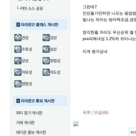
그런데?
└
커마 소스 공유
인던돌기만하면 나오는 용암방
빛나는 차이는 방어력조금,생
아이온2 클래스 게시판
영각한줄 차이도 우선순위 젤
권성
검성
pve피해내성 1.2%씩 차이
수호성
살성
이게 뭔가싶네
궁성
호법성
치유성
마도성
정령성
아이온2 홍보 게시판
목록
|
댓글(
44
)
파티 찾기 게시판
거래 게시판
레기온 홍보 게시판
마