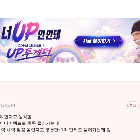
 12:05:44)
공감
비공
11
야 한다고 생각함
이 다이렉트로 쭉쭉 올라가는데
어력 체력 찔끔 올린다고 몇천만~1억 단위로 들어가는게 맞