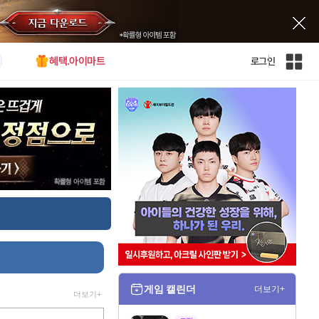
혜택.아이마트
로그인
인
벤
전
체
사
이
트
맵
게임 캘린더
더보기+
더보기+