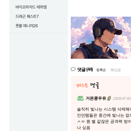
바이오하자드 레퀴엠
드래곤 퀘스트7
풋볼 매니저26
(44)
댓글
등록순
|
최신순
거믄콩우유
(2026-07-03
솔직히 빛나는 시스템 삭제해
인던템들은 중간에 빛나는 없
ㅅㅂ 뭔 별 같잖은 공격력 방
나 싶음