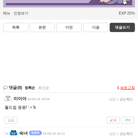
메뉴
인장보기
EXP 25%
목록
본문
이전
다음
댓글쓰기
댓글
(8)
등록순
|
최신순
새로고침
미이아
26-06-16 16:04
신고
|
공감 확인
월드컵 응원! 'ㅅ'b
답글
0
0
숙녀
26-06-16 16:11
신고
|
공감 확인