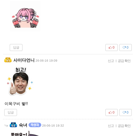
답글
0
0
사이다언니
26-06-16 19:09
신고
|
공감 확인
이목구비 뙇!!
답글
0
0
숙녀
26-06-16 19:32
신고
|
공감 확인