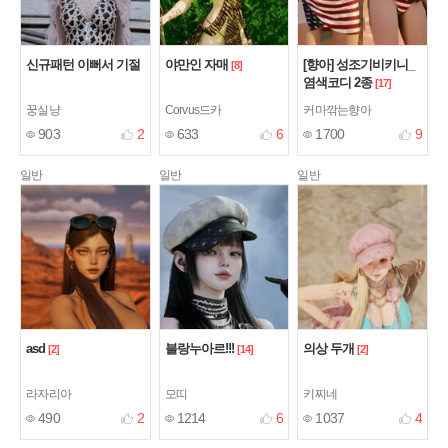
신규패턴 이뻐서 기절
야만인 자매
[향아] 성조기비키니_
[8]
염색코디 2종
[17]
꿍실냥
Corvus드카
커마깎는향아
903
2
633
6
1700
9
일반
일반
일반
asd
블랑누아르!!!
의상 두개
[2]
[14]
[2]
라자리아
모띠
키찌네
490
2
1214
6
1037
4