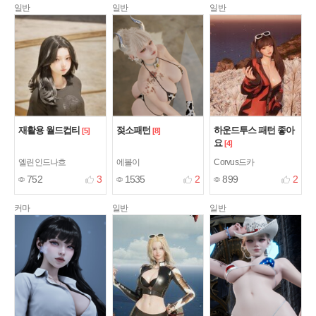
일반
일반
일반
재활용 월드컵티
젖소패턴
하운드투스 패턴 좋아
[5]
[8]
요
[4]
엘린인드나흐
에볼이
Corvus드카
752
3
1535
2
899
2
커마
일반
일반