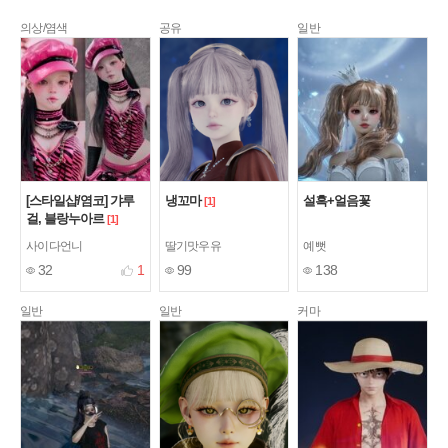
의상/염색
공유
일반
[스타일샵/염코] 갸루
냉꼬마
설흑+얼음꽃
[1]
걸, 블랑누아르
[1]
사이다언니
딸기맛우유
예뻣
32
1
99
138
일반
일반
커마