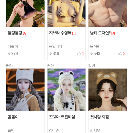
블랑블랑
지브라 수영복
남캐 도저언!!
[4]
[1]
[3]
에볼이
응입니다
윤hee
974
816
1
543
3
커마
커마
일반
곰돌이
꼬꼬마 트윈테일
첫사랑 재질
솔예
라비쥬
깜시우