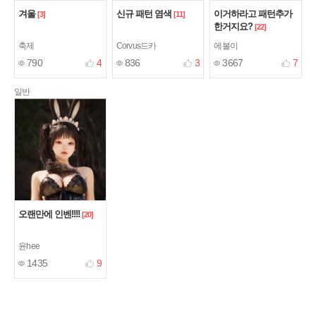
겨울
신규 패턴 염색
이거하라고 패턴추가
[3]
[11]
한거지요?
[22]
축제
Corvus드카
에볼이
790
4
836
3
3667
7
일반
오랜만에 인벤!!!!
[20]
윤hee
1435
9