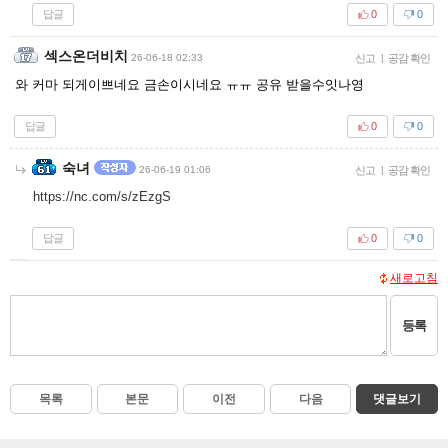
답글
0
0
섹스온더비치
26-06-18 02:33
신고
|
공감 확인
와 커마 되게이쁘네요 금손이시네요 ㅠㅠ 공유 받을수잇나영
답글
0
0
숙녀
26-06-19 01:06
신고
|
공감 확인
https://nc.com/s/zEzgS
답글
0
0
새로고침
등록
목록
본문
이전
다음
댓글보기