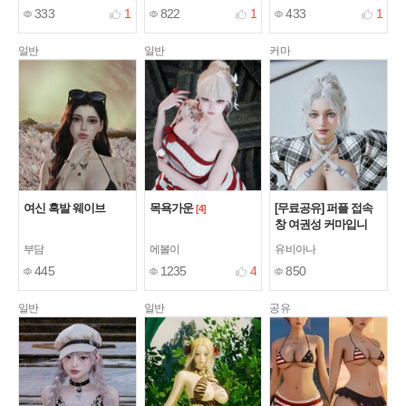
333
1
822
1
433
1
일반
일반
커마
여신 흑발 웨이브
목욕가운
[무료공유] 퍼플 접속
[4]
창 여권성 커마입니
당!!
[6]
부담
에볼이
유비아나
445
1235
4
850
일반
일반
공유