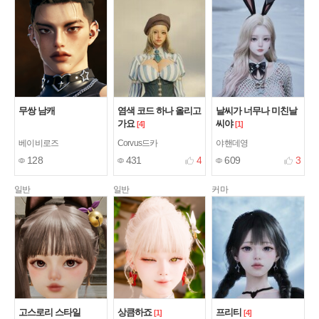
무쌍 남캐
염색 코드 하나 올리고
날씨가 너무나 미친날
가요
씨야
[4]
[1]
베이비로즈
Corvus드카
야핸데영
128
431
4
609
3
일반
일반
커마
고스로리 스타일
상큼하죠
프리티
[1]
[4]