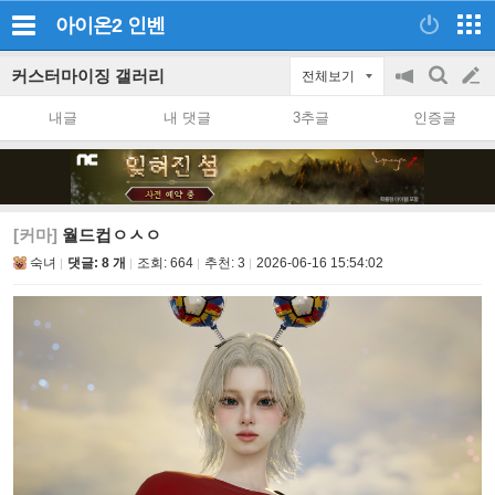
아이온2
인벤
커스터마이징 갤러리
전체보기
공
검
글
지
색
내글
내 댓글
3추글
인증글
on/off
쓰
기
[커마]
월드컵ㅇㅅㅇ
숙녀
댓글: 8 개
조회:
664
추천:
3
2026-06-16 15:54:02