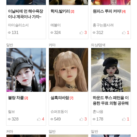
이날씨에 먼 해수욕장
학자,발키리
원피스 루피 커마!
[2]
[4]
이냐 계곡이나 가자~
아이슬리소서
에볼이
홍구는몸사려
131
324
3
312
1
일반
커마
의상/염색
블랑 차콜
설흑의바람
하운드 투스 패턴을 이
[2]
[7]
용한 무료 외형 공유해
요 !
릴브
슈퍼포동이
혼나용
328
4
549
3
178
1
커마
일반
일반