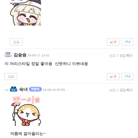
답글
0
0
김슝슝
26-06-17 13:41
신고
|
공감 확인
이 머리스타일 정말 좋아용 산뜻하니 이쁘네용
답글
0
0
숙녀
26-06-18 00:55
신고
|
공감 확인
여름에 잘어울리는~