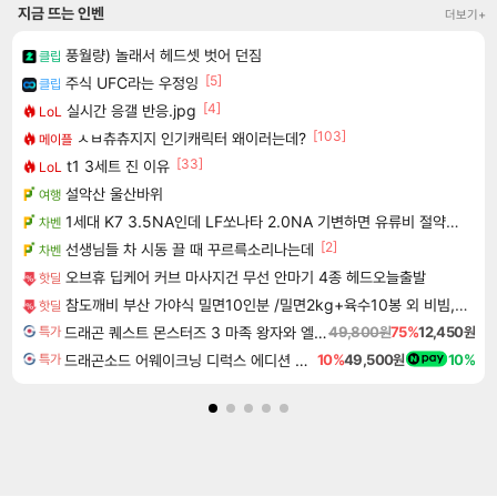
지금 뜨는 인벤
더보기+
풍월량) 놀래서 헤드셋 벗어 던짐
클립
[5]
주식 UFC라는 우정잉
클립
[4]
실시간 응갤 반응.jpg
LoL
[103]
ㅅㅂ츄츄지지 인기캐릭터 왜이러는데?
메이플
[33]
t1 3세트 진 이유
LoL
설악산 울산바위
여행
1세대 K7 3.5NA인데 LF쏘나타 2.0NA 기변하면 유류비 절약이 얼마나 될까요..?
차벤
[2]
선생님들 차 시동 끌 때 꾸르륵소리나는데
차벤
오브휴 딥케어 커브 마사지건 무선 안마기 4종 헤드오늘출발
핫딜
참도깨비 부산 가야식 밀면10인분 /밀면2kg+육수10봉 외 비빔,반반밀면
핫딜
드래곤 퀘스트 몬스터즈 3 마족 왕자와 엘프의 여행 Dragon Quest Monsters The Dark Prince
49,800원
75%
12,450원
특가
드래곤소드 어웨이크닝 디럭스 에디션 DragonSword Awakening Deluxe Edition
10%
49,500원
10%
특가