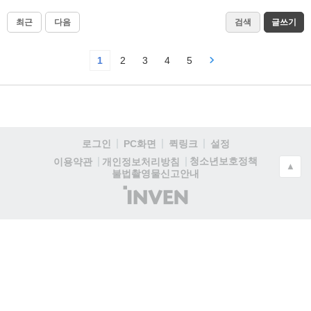
최근
다음
검색
글쓰기
1
2
3
4
5
로그인
PC화면
퀵링크
설정
청소년보호정책
이용약관
개인정보처리방침
▲
불법촬영물신고안내
(주)
인
벤