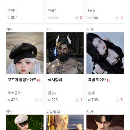
쁜하니
에볼이
Feris
304
508
3
655
3
커마
커마
커마
꼬꼬마 블랑누아르
섹시할배
흑발 웨이브
[2]
[1]
쿠로공주
꽃분이
솔예
422
1
225
1
798
3
일반
의상/염색
일반