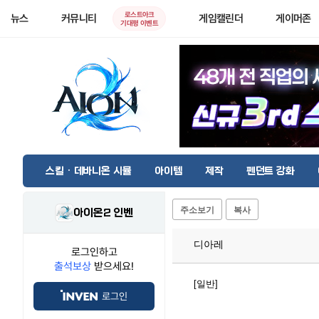
로스트아크
뉴스
커뮤니티
게임캘린더
게이머존
기대평 이벤트
스킬 · 데바니온 시뮬
아이템
제작
펜던트 강화
주소보기
복사
아이온2 인벤
디아레
로그인하고
출석보상
받으세요!
[일반]
로그인