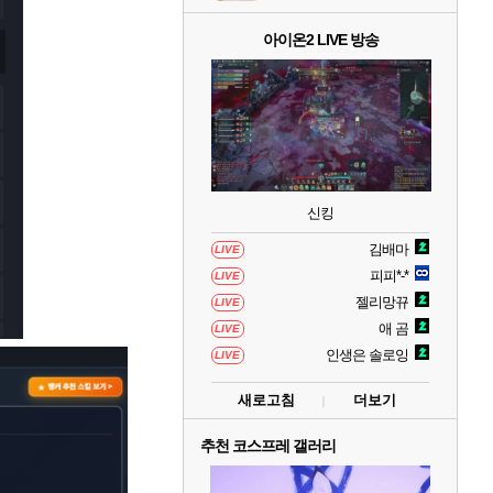
아이온2 LIVE 방송
신킹
김배마
LIVE
피피*-*
LIVE
젤리망뀨
LIVE
애 곰
LIVE
인생은 솔로잉
LIVE
새로고침
더보기
추천 코스프레 갤러리