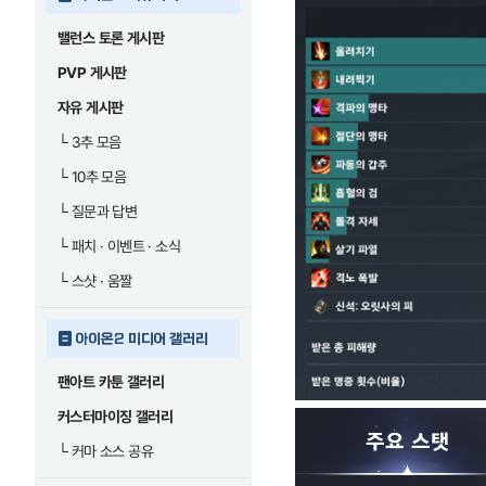
밸런스 토론 게시판
PVP 게시판
자유 게시판
└
3추 모음
└
10추 모음
└
질문과 답변
└
패치 · 이벤트 · 소식
└
스샷 · 움짤
아이온2 미디어 갤러리
팬아트 카툰 갤러리
커스터마이징 갤러리
└
커마 소스 공유