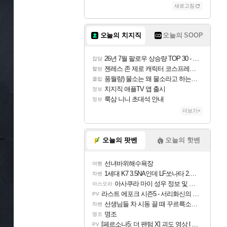
새로고침
오늘의 치지직
오늘의 SOOP
26년 7월 팔로우 상승량 TOP 30 - 월간 치지직
잡담
젠레스 존 제로 캐릭터 코스프레한 꽁주
짤방
풍월량) 물소는 왜 물소라고 하는거야? 아! 그만 ㅋㅋ
클립
치지직 애플TV 앱 출시
정보
룩삼 니니 초대석 안내
정보
더보기+
오늘의 팟벤
오늘의 핫벤
선녀바위해수욕장
여행
1세대 K7 3.5NA인데 LF쏘나타 2.0NA 기변하면 유류비 절약이 얼마나 될까요..?
차벤
아사쿠라 마이 성우 정보 및 주요 필모
아스오라
라스트 에포크 시즌5 - 서리화신의 분노 티저
PV
선생님들 차 시동 끌 때 꾸르륵소리나는데
차벤
명조
명조
[페르소나5: 더 팬텀 X] 괴도 영상 l 타카마키 안·댄싱 스타
PV