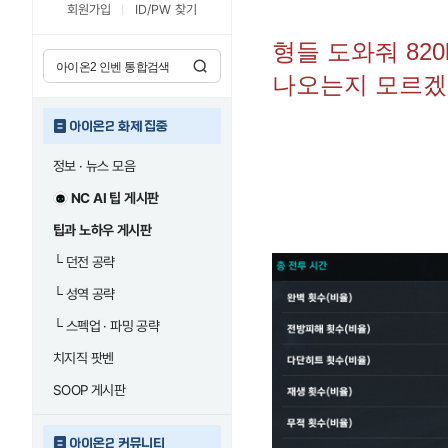
회원가입
ID/PW 찾기
형들 도와줘 82
나오는지 모르
아이온2 화제 집중
정보 · 뉴스 모음
NC AI 팁 게시판
팁과 노하우 게시판
└
던전 공략
└
성역 공략
└
스펙업 · 파밍 공략
치지직 팟벤
SOOP 게시판
아이온2 커뮤니티