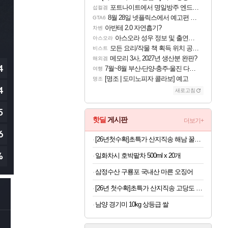
포트나이트에서 명일방주 엔드필드 [펠리카] 판매 예정
섭컬겜
8월 28일 넷플릭스에서 예고편 공개 예정
GTA6
아반테 2.0 자연흡기?
차벤
아스오라 성우 정보 및 출연작 모음
아스오라
모든 요리/작물 책 획득 위치 공략 (36개) - 미식가 도전과제
비스트
메모리 3사, 2027년 생산분 완판?
해외겜
7월~8월 부산-단양-충주-울진 다녀왔어요~
여행
[명조 | 도미노피자 콜라보] 예고
명조
새로고침
핫딜
게시판
더보기+
[26년첫수확]초특가 산지직송 해남 꿀고구마 3kg
일화차시 호박팥차 500ml x 20개
삼정수산 구룡포 국내산 마른 오징어
[26년 첫수확]초특가 산지직송 고당도 딱복 차돌복숭아, 1박스, 2kg (9-10과)
남양 경기미 10kg 상등급 쌀