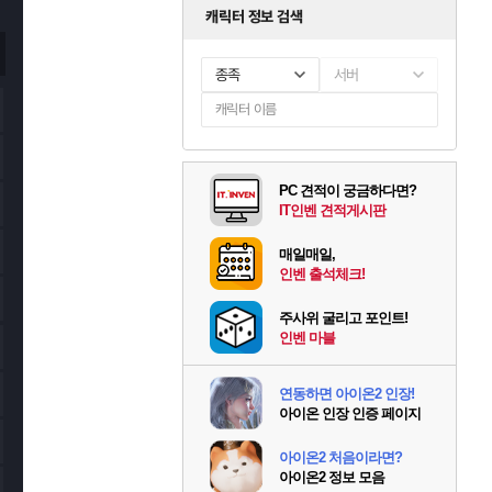
캐릭터 정보 검색
종족
서버
PC 견적이 궁금하다면?
IT인벤 견적게시판
매일매일,
인벤 출석체크!
주사위 굴리고 포인트!
인벤 마블
연동하면 아이온2 인장!
아이온 인장 인증 페이지
아이온2 처음이라면?
아이온2 정보 모음