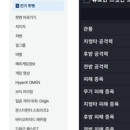
인기 팟벤
팟벤 바로가기
치지직
차벤
걸그룹
여행
해외게임정보
게임 영상
HyperX OMEN
브이 라이징
일곱 개의 대죄: Origin
몬스터헌터 스토리즈3
바이오하자드 레퀴엠
드래곤 퀘스트7