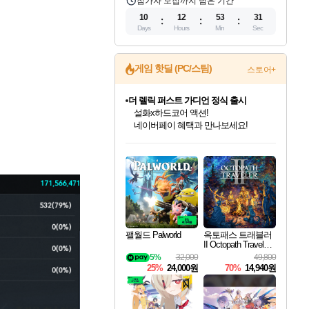
참가자 모집까지 남은 기간
10
12
53
30
Days
Hours
Min
Sec
게임 핫딜 (PC/스팀)
스토어+
베데스다 40주년 기념 할인 중!
베데스다의 명작들을
40주년 프로모션으로 만나보세요!
인벤게임즈 8월 특별 할인!
드래곤소드: 어웨이크닝 입점!
문명 7 특별 할인!
마블 투혼 파이팅 소울즈 정식출시!
귀무자: 검의 길 예약 판매 중!
비스트 오브 리인카네이션 정식 출시!
커세어 코브 출시 기념 할인!
더 렐릭 퍼스트 가디언 정식 출시
캡콤 프렌차이즈 할인 진행 중!
캡콤 일부 상품 상시 할인
스타워즈 은하계 레이서
로블록스 기프트 카드 공식 입점
인기 퍼블리셔 모음!
스팀으로 만나는 드래곤소드!
조선&고려 DLC 출시 예정
마블 히어로 총 출동&화려한 격투!
10% 할인과
게임프릭 신작 IP
해적'섬'을 발전시키자!
설화x하드코어 액션!
몬헌, 바하 등 인기 IP를
몬헌 와일즈 & 드래곤즈 도그마2
인벤게임즈에서 10% 추가 적립
Robux를 가장 안전하고
최대 90% 할인가를 만나보세요!
네이버혜택과 함께 만나보세요!
50%할인&추가 적립까지!
네이버 포인트 혜택까지!
이니&베니 혜택까지!
네이버 혜택가와 함께 예약하세요!
할인&네이버혜택으로 만나보세요!
네이버페이 혜택과 만나보세요!
할인가에 만나보세요!
일부 에디션 상시 할인!
혜택으로 예약 판매 중
편안하게 충전하세요
팰월드 Palworld
옥토패스 트래블러
II Octopath Traveler I
I
5%
32,000
49,800
25%
24,000원
70%
14,940원