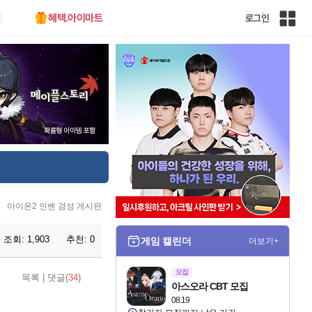
혜택.아이마트
로그인
인
벤
전
체
사
이
트
맵
아이온2 인벤 검성 게시판
조회:
1,903
추천:
0
게임 캘린더
더보기+
모집
목록
|
댓글(
34
)
아스오라 CBT 모집
08.19