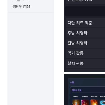
풋볼 매니저26