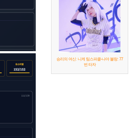
승리의 여신: 니케 팀스파클-나야 블랑: 77
번 타자