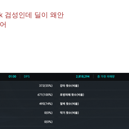
0k 검성인데 딜이 왜안
겠어