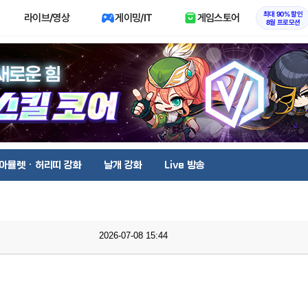
최대 90% 할인
라이브/영상
게이밍/IT
게임스토어
8월 프로모션
아뮬렛 · 허리띠 강화
날개 강화
Live 방송
2026-07-08 15:44