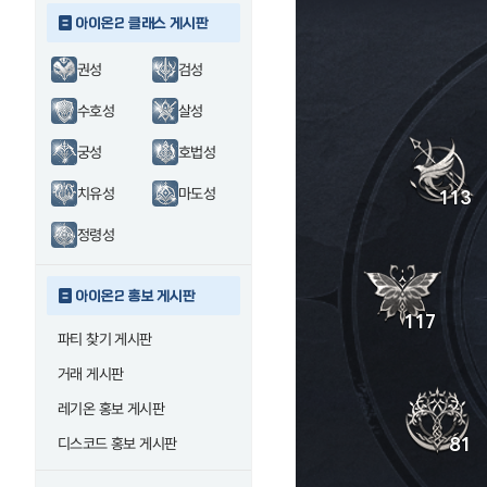
아이온2 클래스 게시판
권성
검성
수호성
살성
궁성
호법성
치유성
마도성
정령성
아이온2 홍보 게시판
파티 찾기 게시판
거래 게시판
레기온 홍보 게시판
디스코드 홍보 게시판