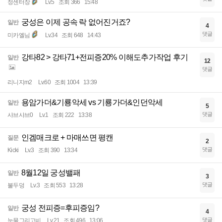
정센터장
Lv.5
조회 366
15:48
궁성은 이제 공속 락 없어진거죠?
일반
4
댓글
미카엘님
Lv.34
조회 648
14:43
강타82 > 강타71+전피증20% 이해도추가작업 후기
일반
12
댓글
리니지m2
Lv.60
조회 1004
13:39
용암가더&기룡악세 vs 기룡가더&인던악세
일반
5
댓글
샤브샤브0
Lv.1
조회 222
13:38
인겜매크로 + 마매쓰면 평캔
질문
2
댓글
Kicki
Lv.3
조회 390
13:34
8월12일 궁성밸패
일반
3
댓글
불두덩
Lv.3
조회 553
13:28
궁성 전피증=후피증임?
일반
4
댓글
눈물그리고비
Lv.21
조회 496
13:06