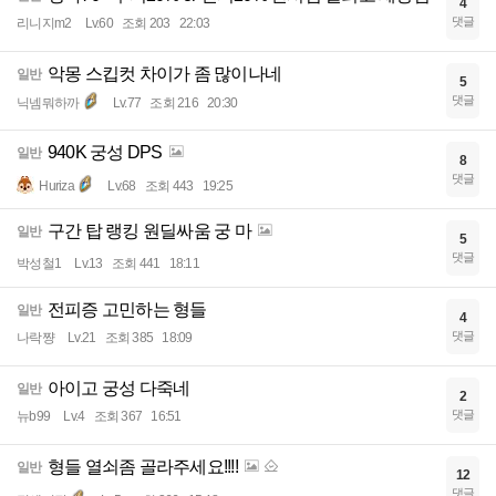
4
댓글
리니지m2
Lv.60
조회 203
22:03
악몽 스킵컷 차이가 좀 많이나네
일반
5
댓글
닉넴뭐하까
Lv.77
조회 216
20:30
940K 궁성 DPS
일반
8
댓글
Huriza
Lv.68
조회 443
19:25
구간 탑 랭킹 원딜싸움 궁 마
일반
5
댓글
박성철1
Lv.13
조회 441
18:11
전피증 고민하는 형들
일반
4
댓글
나락쨩
Lv.21
조회 385
18:09
아이고 궁성 다죽네
일반
2
댓글
뉴b99
Lv.4
조회 367
16:51
형들 열쇠좀 골라주세요!!!!
일반
12
댓글