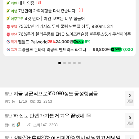
[8]
내차 인증
차벤
[1]
7년만에 가족여행을 다녀왔습니다.
여행
4컷 만화 | 야간 보초는 너무 힘들어
아주프로
75%할인!케라시스 두피 쿨링 단백질 샴푸, 980ml, 3개
핫딜
76%특가!블라우풍트 ENC 노이즈캔슬링 블루투스5.4 무선이어폰
핫딜
팰월드 Palworld
25%
24,000원
5%
특가
그랑블루 판타지 리링크 엔드리스 라그나로크 Granblue Fantasy Relink Endless Ragnarok
66,800원
7,000
특가
지금 평균적으로950 980정도 궁성행님들
일반
2
댓글
밍끼농
Lv.16
조회 32
23:53
하 집눈 만렙 개가튼거 겨우 끝냈네
일반
0
댓글
형이킹
Lv.7
조회 147
22:33
강타70+ 후피20% or 전피20% 현시점 딜최고 세팅임
일반