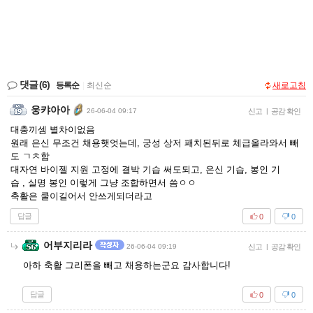
댓글
(6)
등록순
|
최신순
새로고침
웅캬아아
26-06-04 09:17
신고
|
공감 확인
대충끼셈 별차이없음
원래 은신 무조건 채용햇엇는데, 궁성 상저 패치된뒤로 체급올라와서 빼
도 ㄱㅊ함
대자연 바이젤 지원 고정에 결박 기습 써도되고, 은신 기습, 봉인 기
습 , 실명 봉인 이렇게 그냥 조합하면서 씀ㅇㅇ
축활은 쿨이길어서 안쓰게되더라고
답글
0
0
어부지리라
26-06-04 09:19
신고
|
공감 확인
아하 축활 그리폰을 빼고 채용하는군요 감사합니다!
답글
0
0