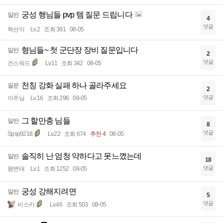
궁성 행님들 pvp 템 질문 드립니다
일반
4
댓글
혁선이
Lv.2
조회 391
08-05
형님들~ 첫 군단장 장비 질문입니다
일반
2
댓글
건스워드
Lv.11
조회 342
08-05
천칭 강화 실패 하나 골라주세요
질문
2
댓글
아주님
Lv.16
조회 296
08-05
그 할만충 님들
일반
8
댓글
Spsp9218
Lv.22
조회 674
추천 4
08-05
솔직히 난 엄청 약하다고 못느꼈는데
일반
18
댓글
왕변태
Lv.1
조회 1252
08-05
궁성 강해지려면
일반
5
댓글
비스카
Lv.46
조회 503
08-05