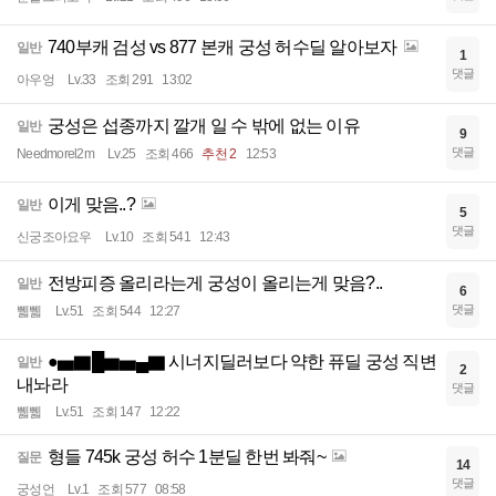
740부캐 검성 vs 877 본캐 궁성 허수딜 알아보자
일반
1
댓글
아우엉
Lv.33
조회 291
13:02
궁성은 섭종까지 깔개 일 수 밖에 없는 이유
일반
9
댓글
Needmorel2m
Lv.25
조회 466
추천 2
12:53
이게 맞음..?
일반
5
댓글
신궁조아요우
Lv.10
조회 541
12:43
전방피증 올리라는게 궁성이 올리는게 맞음?..
일반
6
댓글
쀏쀏
Lv.51
조회 544
12:27
●▅▇█▆▅▄▇ 시너지딜러보다 약한 퓨딜 궁성 직변
일반
2
내놔라
댓글
쀏쀏
Lv.51
조회 147
12:22
형들 745k 궁성 허수 1분딜 한번 봐줘~
질문
14
댓글
궁성언
Lv.1
조회 577
08:58