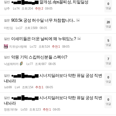
●▅▇█▆▅▄▇ 깔개성, dps꼴찌성, 치밑딜성
일반
0
댓글
상추
Lv.74
조회 204
추천 2
08-05
903.5k 궁성 허수딜 너무 처참합니다..
질문
20
댓글
마틴임
Lv.17
조회 1509
08-05
이새끼들은 더운 날씨에 왜 누워있노?
일반
5
댓글
치유성사랑해
Lv.72
조회 524
추천 1
08-05
악몽 기믹 스킵하신분들 스펙이?
일반
7
댓글
닉넴뭐하까
Lv.77
조회 687
08-05
●▅▇█▆▅▄▇ 시너지딜러보다 약한 퓨딜 궁성 직변
일반
0
내놔라
댓글
뉴b99
Lv.4
조회 154
추천 1
08-05
●▅▇█▆▅▄▇ 시너지딜러보다 약한 퓨딜 궁성 직변
일반
0
내놔라
댓글
창원개미tv
Lv.53
조회 123
추천 1
08-05