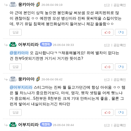
웅캬아아
26-06-04 09:19
신고
|
공감 확인
아 근데 본인이 상적 높으면 봉인화살 써보셈 모션 패치된뒤로 많
이 괜찮아짐 ㅇㅇ 예전엔 모션 병신이라 진짜 못써먹을 스킬이엇는
데, 무기 유일 침묵에 봉인화살까지 들어보니 체감 쏠쏠함ㅇㅇ
답글
0
0
어부지리라
26-06-04 09:33
신고
|
공감 확인
@웅캬아아
오 감사합니다ㅋㅋ채용해볼게요! 위에 별차이 없다는
건 천부5셋되기전엔 거기서 거기란 뜻이죠?
답글
0
0
웅캬아아
26-06-04 09:42
신고
|
공감 확인
@어부지리라
스티그마는 진짜 뭘 들고가던간에 항상 아쉬움 ㅇㅇ 템
은 뭘 차느냐가 중요한거보다, 마석, 영각, 펫작 셋팅을 어케 햇느냐
가 중요해서...5천부든 8천부든 크게 기대 안하시는게 좋음 , 물론 그
런게 쌓여서 내실이되는거긴 하다만
답글
0
0
어부지리라
26-06-04 09:44
신고
|
공감 확인