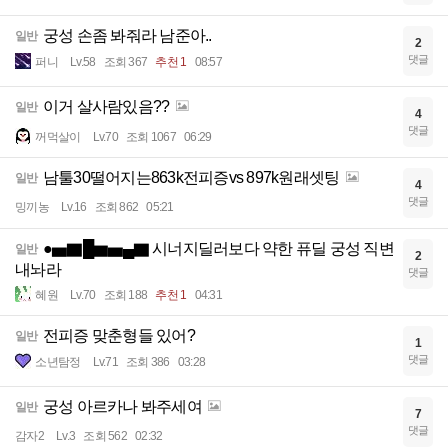
궁성 손좀 봐줘라 남준아..
일반
2
댓글
퍼니
Lv.58
조회 367
추천 1
08:57
이거 살사람있음??
일반
4
댓글
꺼먹살이
Lv.70
조회 1067
06:29
남툴30떨어지는863k전피증vs 897k원래셋팅
일반
4
댓글
밍끼농
Lv.16
조회 862
05:21
●▅▇█▆▅▄▇ 시너지딜러보다 약한 퓨딜 궁성 직변
일반
2
내놔라
댓글
혜원
Lv.70
조회 188
추천 1
04:31
전피증 맞춘형들 있어?
일반
1
댓글
소년탐정
Lv.71
조회 386
03:28
궁성 아르카나 봐주세여
일반
7
댓글
감자2
Lv.3
조회 562
02:32