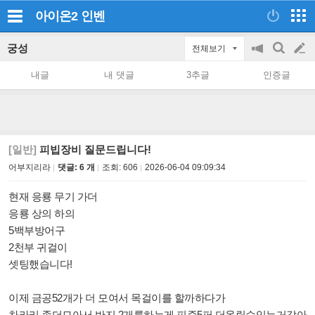
아이온2
인벤
궁성
전체보기
공
검
글
지
색
내글
내 댓글
3추글
인증글
on/off
쓰
기
[일반]
피빕장비 질문드립니다!
어부지리라
댓글: 6 개
조회:
606
2026-06-04 09:09:34
현재 응룡 무기 가더
응룡 상의 하의
5백부방어구
2천부 귀걸이
셋팅했습니다!
이제 금공52개가 더 모여서 목걸이를 할까하다가
차라리 좀더모아서 반지 2개를하는게 피증5퍼 더올릴수있는거같아