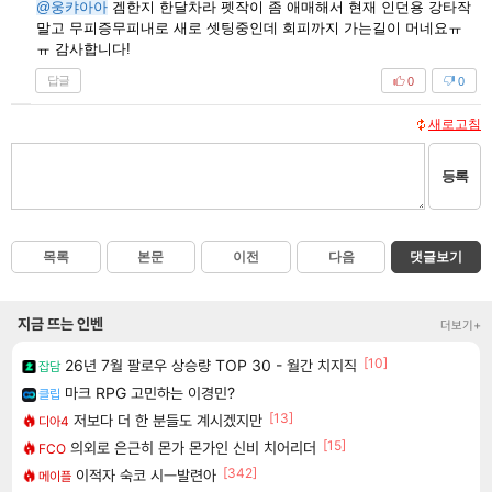
@웅캬아아
겜한지 한달차라 펫작이 좀 애매해서 현재 인던용 강타작
말고 무피증무피내로 새로 셋팅중인데 회피까지 가는길이 머네요ㅠ
ㅠ 감사합니다!
답글
0
0
새로고침
등록
목록
본문
이전
다음
댓글보기
지금 뜨는 인벤
더보기+
[10]
26년 7월 팔로우 상승량 TOP 30 - 월간 치지직
잡담
마크 RPG 고민하는 이경민?
클립
[13]
저보다 더 한 분들도 계시겠지만
디아4
[15]
의외로 은근히 몬가 몬가인 신비 치어리더
FCO
[342]
이적자 숙코 시ㅡ발련아
메이플