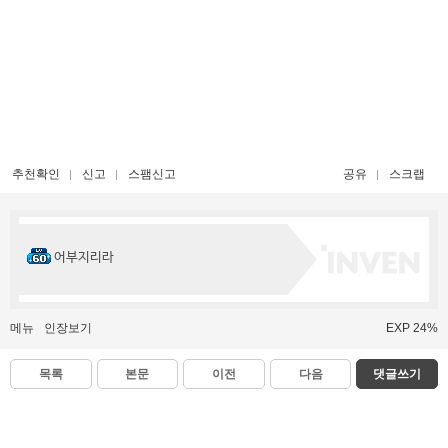
추천확인
신고
스팸신고
공유
스크랩
어부지리라
메뉴
인장보기
EXP 24%
목록
본문
이전
다음
댓글쓰기