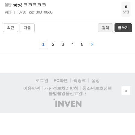
궁성 ㅋㅋㅋㅋㅋ
일반
0
댓글
콩좌니
Lv.30
조회 303
08-05
최근
다음
검색
글쓰기
1
2
3
4
5
로그인
PC화면
퀵링크
설정
청소년보호정책
이용약관
개인정보처리방침
▲
불법촬영물신고안내
(주)
인
벤