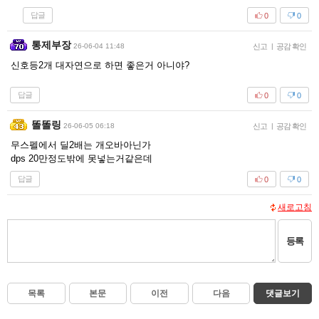
답글
0
0
통제부장
26-06-04 11:48
신고
|
공감 확인
신호등2개 대자연으로 하면 좋은거 아니야?
답글
0
0
똘똘링
26-06-05 06:18
신고
|
공감 확인
무스펠에서 딜2배는 개오바아닌가
dps 20만정도밖에 못넣는거같은데
답글
0
0
새로고침
등록
목록
본문
이전
다음
댓글보기