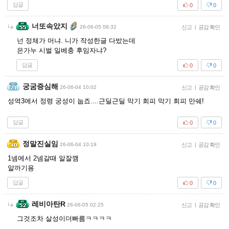
답글
0
0
너또속았지
26-06-05 08:32
신고
|
공감 확인
넌 정체가 머냐. 니가 작성한글 다밨는데
은가누 시벌 일베충 후임자냐?
답글
0
0
궁굼증심해
26-06-04 10:02
신고
|
공감 확인
성역3에서 정령 궁성이 눕죠....근딜근딜 막기 회피 막기 회피 만쉐!
답글
0
0
정말진실임
26-06-04 10:19
신고
|
공감 확인
1넴에서 2넴갈때 알잘깸
알까기용
답글
0
0
레비아탄R
26-06-05 02:25
신고
|
공감 확인
그것조차 살성이더빠름ㅋㅋㅋㅋ