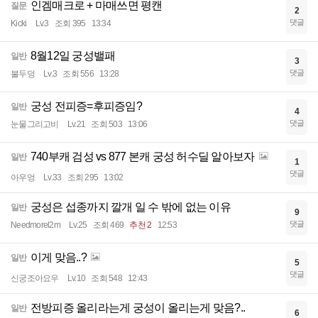
인겜매크로 + 마매쓰면 평캔
질문
2
댓글
Kicki
Lv.3
조회 395
13:34
8월12일 궁성밸패
일반
3
댓글
불두덩
Lv.3
조회 556
13:28
궁성 전피증=후피증임?
일반
4
댓글
눈물그리고비
Lv.21
조회 503
13:06
740부캐 검성 vs 877 본캐 궁성 허수딜 알아보자
일반
1
댓글
아우엉
Lv.33
조회 295
13:02
궁성은 섭종까지 깔개 일 수 밖에 없는 이유
일반
9
댓글
Needmorel2m
Lv.25
조회 469
추천 2
12:53
이게 맞음..?
일반
5
댓글
신궁조아요우
Lv.10
조회 548
12:43
전방피증 올리라는게 궁성이 올리는게 맞음?..
일반
6