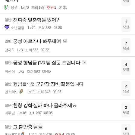
댓글
혜원
Lv.70
조회 188
추천 1
04:31
전피증 맞춘형들 있어?
일반
1
댓글
소년탐정
Lv.71
조회 388
03:28
궁성 아르카나 봐주세여
일반
7
댓글
감자2
Lv.3
조회 566
02:32
궁성 행님들 pvp 템 질문 드립니다
일반
4
댓글
혁선이
Lv.2
조회 393
08-05
형님들~ 첫 군단장 장비 질문입니다
일반
2
댓글
건스워드
Lv.11
조회 342
08-05
천칭 강화 실패 하나 골라주세요
질문
2
댓글
아주님
Lv.16
조회 297
08-05
그 할만충 님들
일반
8
댓글
Spsp9218
Lv.22
조회 676
추천 4
08-05