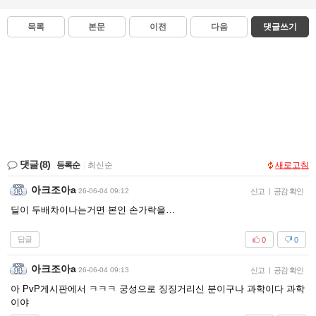
목록
본문
이전
다음
댓글쓰기
댓글
(8)
등록순
|
최신순
새로고침
아크조아a
26-06-04 09:12
신고
|
공감 확인
딜이 두배차이나는거면 본인 손가락을…
답글
0
0
아크조아a
26-06-04 09:13
신고
|
공감 확인
아 PvP게시판에서 ㅋㅋㅋ 궁성으로 징징거리신 분이구나 과학이다 과학
이야