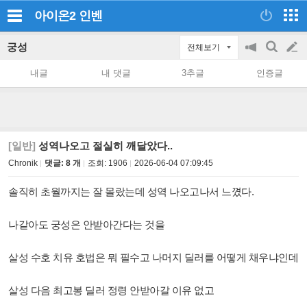
아이온2
인벤
궁성
전체보기
공
검
글
지
색
내글
내 댓글
3추글
인증글
on/off
쓰
기
[일반]
성역나오고 절실히 깨달았다..
Chronik
댓글: 8 개
조회:
1906
2026-06-04 07:09:45
솔직히 초월까지는 잘 몰랐는데 성역 나오고나서 느꼈다.
나같아도 궁성은 안받아간다는 것을
살성 수호 치유 호법은 뭐 필수고 나머지 딜러를 어떻게 채우냐인데
살성 다음 최고봉 딜러 정령 안받아갈 이유 없고