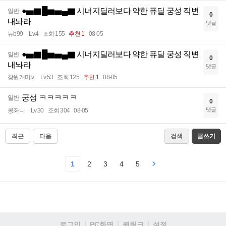
●▅▇█▆▅▄▇ 시너지딜러보다 약한 퓨딜 궁성 직변
일반
0
내놔라
댓글
뉴b99
Lv.4
조회 155
추천 1
08-05
●▅▇█▆▅▄▇ 시너지딜러보다 약한 퓨딜 궁성 직변
일반
0
내놔라
댓글
창원개미tv
Lv.53
조회 125
추천 1
08-05
궁성 ㅋㅋㅋㅋㅋ
일반
0
댓글
콩좌니
Lv.30
조회 304
08-05
최근
다음
검색
글쓰기
1
2
3
4
5
로그인
PC화면
퀵링크
설정