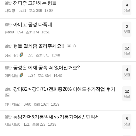
전피증 고민하는 형들
일반
4
댓글
나락쨩
Lv.21
조회 399
18:09
아이고 궁성 다죽네
일반
2
댓글
뉴b99
Lv.4
조회 374
16:51
형들 열쇠좀 골라주세요!!!!
일반
12
댓글
정센터장
Lv.5
조회 371
15:48
궁성은 이제 공속 락 없어진거죠?
일반
4
댓글
미카엘님
Lv.34
조회 654
14:43
강타82 > 강타71+전피증20% 이해도추가작업 후기
일반
12
댓글
리니지m2
Lv.60
조회 1024
13:39
용암가더&기룡악세 vs 기룡가더&인던악세
일반
5
댓글
샤브샤브0
Lv.1
조회 223
13:38