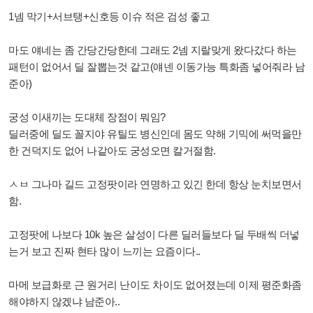
1넴 막기+서브탱+신호등 이슈 적은 검성 좋고
마도 얘네는 좀 간당간당한데 그래도 2넴 지랄맞게 왔다갔다 하는
패턴이 없어서 딜 잘뽑는것 같고(얘넨 이동가능 특화좀 넣어줘라 남
준아)
궁성 이새끼는 도대체 장점이 뭐임?
딜러중에 딜도 꼴지야 유틸도 병신인데 몸도 약해 기믹에 써먹을만
한 건덕지도 없어 나같아도 궁성오면 칼거절함.
ㅅㅂ 그나마 길드 고정팟이라 연명하고 있긴 한데 항상 눈치보면서
함.
고정팟에 나보다 10k 높은 살성이 다른 딜러들보다 딜 두배씩 더넣
는거 보고 진짜 현타 많이 느끼는 요즘이다..
마메 보급화로 근 원거리 난이도 차이도 없어졌는데 이제 평준화좀
해야하지 않겠냐 남준아..