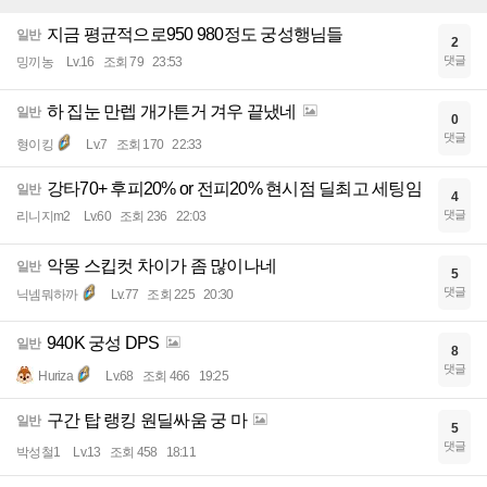
지금 평균적으로950 980정도 궁성행님들
일반
2
댓글
밍끼농
Lv.16
조회 79
23:53
하 집눈 만렙 개가튼거 겨우 끝냈네
일반
0
댓글
형이킹
Lv.7
조회 170
22:33
강타70+ 후피20% or 전피20% 현시점 딜최고 세팅임
일반
4
댓글
리니지m2
Lv.60
조회 236
22:03
악몽 스킵컷 차이가 좀 많이나네
일반
5
댓글
닉넴뭐하까
Lv.77
조회 225
20:30
940K 궁성 DPS
일반
8
댓글
Huriza
Lv.68
조회 466
19:25
구간 탑 랭킹 원딜싸움 궁 마
일반
5
댓글
박성철1
Lv.13
조회 458
18:11