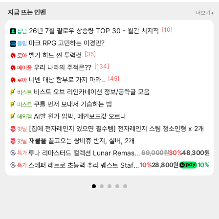
지금 뜨는 인벤
더보기+
[10]
26년 7월 팔로우 상승량 TOP 30 - 월간 치지직
잡담
마크 RPG 고민하는 이경민?
클립
[35]
벨가 하드 찐 투력컷
로아
[134]
우리 나라의 주적은??
메이플
[45]
너넨 대난 함부로 가지 마라..
로아
비스트 오브 리인카네이션 정보/공략글 모음
비스트
쿠를 먼저 보내서 기습하는 법
비스트
AI발 원가 압박, 메인보드값 오르나
해외겜
[집에 전자레인지 있으면 필수템] 전자레인지 스팀 청소인형 x 2개
핫딜
재물을 끌고오는 쌍비휴 반지, 실버, 2개
핫딜
루나 리마스터드 컬렉션 Lunar Remastered Collection
69,000원
30%
48,300원
특가
스테퍼 레트로 초능력 추리 퀘스트 Staffer Retro A Supernatural Mystery Quest
10%
28,800원
10%
특가