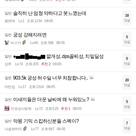
솔직히 난 엄청 약하다고 못느꼈는데
일반
18
댓글
왕변태
Lv.1
조회 1254
08-05
궁성 강해지려면
일반
5
댓글
비스카
Lv.46
조회 506
08-05
●▅▇█▆▅▄▇ 깔개성, dps꼴찌성, 치밑딜성
일반
0
댓글
상추
Lv.74
조회 205
추천 2
08-05
903.5k 궁성 허수딜 너무 처참합니다..
질문
20
댓글
마틴임
Lv.17
조회 1514
08-05
이새끼들은 더운 날씨에 왜 누워있노?
일반
5
댓글
치유성사랑해
Lv.72
조회 525
추천 1
08-05
악몽 기믹 스킵하신분들 스펙이?
일반
7
댓글
닉넴뭐하까
Lv.77
조회 687
08-05