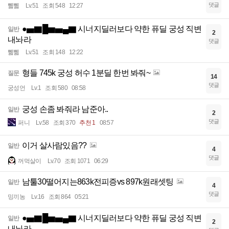
댓글
쀏쀏
Lv.51
조회 548
12:27
●▅▇█▆▅▄▇ 시너지딜러보다 약한 퓨딜 궁성 직변
일반
2
내놔라
댓글
쀏쀏
Lv.51
조회 148
12:22
형들 745k 궁성 허수 1분딜 한번 봐줘~
질문
14
댓글
궁성언
Lv.1
조회 580
08:58
궁성 손좀 봐줘라 남준아..
일반
2
댓글
퍼니
Lv.58
조회 370
추천 1
08:57
이거 살사람있음??
일반
4
댓글
꺼먹살이
Lv.70
조회 1071
06:29
남툴30떨어지는863k전피증vs 897k원래셋팅
일반
4
댓글
밍끼농
Lv.16
조회 864
05:21
●▅▇█▆▅▄▇ 시너지딜러보다 약한 퓨딜 궁성 직변
일반
2
내놔라