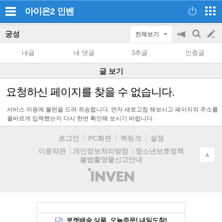
아이온2
인벤
궁성
전체보기
공
검
글
지
색
내글
내 댓글
3추글
인증글
on/off
쓰
글 보기
기
요청하신 페이지를 찾을 수 없습니다.
서비스 이용에 불편을 드려 죄송합니다. 먼저 새로고침 해보시고 페이지의 주소를
올바르게 입력했는지 다시 한번 확인해 보시기 바랍니다.
로그인
PC화면
퀵링크
설정
청소년보호정책
이용약관
개인정보처리방침
▲
불법촬영물신고안내
(주)
인
벤