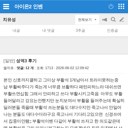
아이온2
인벤
치유성
전체보기
공
검
글
지
색
내글
내 댓글
3추글
인증글
on/off
쓰
기
[일반]
성역3 후기
멸치유
댓글: 12 개
조회:
1713
2026-06-02 12:09:42
본인 신호까지클하고 그이상 부활석 1개남아서 트라이못하는중
남 부활써주다가 죽는게 너무큼 브활하다 패턴피하느라 대쉬쓰면
부활쓰면십힘 그래서 안피하고 쓰다 부활시키고죽음 아무도 부활
들어달라고 강요는안했지만 눈치보여서 부활을 들어주는데 확실히
딜러분들 죽을때 부활석 쓰는분들도 대다수지만 죽고나서 안일어
나는 분들도 대다수더라구요 죽고나서 기다리고있으면 신경쓰여
서 집중이안됌;; 부활석이벤 다같이 부활석 쓰자고 한 의도같은데
왜 부활석을 그리 아끼시려고하는지 모르겠네요 치유 입장에선 서