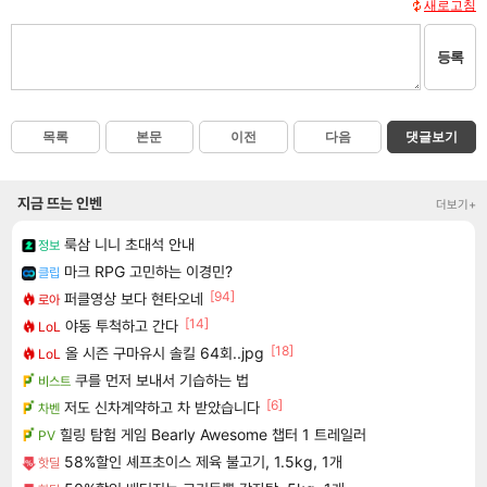
새로고침
등록
목록
본문
이전
다음
댓글보기
지금 뜨는 인벤
더보기+
룩삼 니니 초대석 안내
정보
마크 RPG 고민하는 이경민?
클립
[94]
퍼클영상 보다 현타오네
로아
[14]
야동 투척하고 간다
LoL
[18]
올 시즌 구마유시 솔킬 64회..jpg
LoL
쿠를 먼저 보내서 기습하는 법
비스트
[6]
저도 신차계약하고 차 받았습니다
차벤
힐링 탐험 게임 Bearly Awesome 챕터 1 트레일러
PV
58%할인 셰프초이스 제육 불고기, 1.5kg, 1개
핫딜