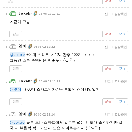
답글
0
0
Jokekr
26-06-02 12:11
신고
|
공감 확인
ㅈ같다 그냥
답글
0
0
앗이
26-06-02 12:22
신고
|
공감 확인
@Jokekr
600개 스타트 -> 12시간후 400개 ㅋㅋㅋ
그동안 소부 수백번은 써준듯 (・ิω・ิ )
답글
0
0
Jokekr
26-06-02 12:22
신고
|
공감 확인
@앗이
나 60개 스타트인가? 난 부활석 왜이리없었지
답글
0
0
앗이
26-06-02 12:24
신고
|
공감 확인
@Jokekr
물론 초반 스타트에서 갈수록 쓰는 빈도가 줄긴하지만 결
국 내 부활석 깎아가면서 연습 시켜주는거지 (・ิω・ิ )