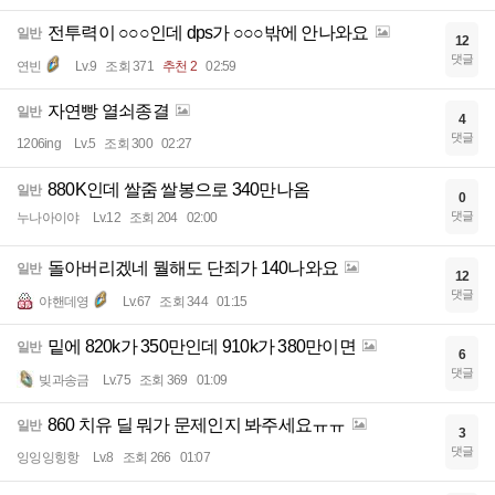
전투력이 ○○○인데 dps가 ○○○밖에 안나와요
일반
12
댓글
연빈
Lv.9
조회 371
추천 2
02:59
자연빵 열쇠종결
일반
4
댓글
1206ing
Lv.5
조회 300
02:27
880K인데 쌀줌 쌀봉으로 340만나옴
일반
0
댓글
누나아이야
Lv.12
조회 204
02:00
돌아버리겠네 뭘해도 단죄가 140나와요
일반
12
댓글
야핸데영
Lv.67
조회 344
01:15
밑에 820k가 350만인데 910k가 380만이면
일반
6
댓글
빚과송금
Lv.75
조회 369
01:09
860 치유 딜 뭐가 문제인지 봐주세요ㅠㅠ
일반
3
댓글
잉잉잉힝항
Lv.8
조회 266
01:07