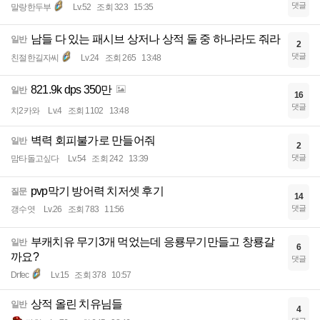
댓글
말랑한두부
Lv.52
조회 323
15:35
남들 다 있는 패시브 상저나 상적 둘 중 하나라도 줘라
일반
2
댓글
친절한길자씨
Lv.24
조회 265
13:48
821.9k dps 350만
일반
16
댓글
치2카와
Lv.4
조회 1102
13:48
벽력 회피불가로 만들어줘
일반
2
댓글
맘타돌고싶다
Lv.54
조회 242
13:39
pvp막기 방어력 치저셋 후기
질문
14
댓글
갱수엿
Lv.26
조회 783
11:56
부캐치유 무기3개 먹었는데 응룡무기만들고 창룡갈
일반
6
까요?
댓글
Drfec
Lv.15
조회 378
10:57
상적 올린 치유님들
일반
4