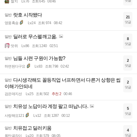
댓글
쌀치
Lv.76
조회 645
08:46
랏호 시작됐다
일반
21
댓글
영웅흑송
Lv.24
조회 974
08:42
딜러로 무스펠깨고옮.
일반
8
댓글
땃쥐
Lv.86
조회 1240
02:51
님들 시련 구원이 가능함?
일반
2
댓글
하면된다구요
Lv.83
조회 798
02:42
다시생각해도 꼴등직업 너프하면서 다른거 상향은 씹
일반
2
이해가안되네
댓글
검은매지션
Lv.25
조회 502
추천 2
00:46
치유성 노답이라 계정 팔고 떠납니다.
일반
5
댓글
사랑해요121
Lv.12
조회 1287
00:12
치유접고 딜러키움
일반
4
댓글
폭탄골잡이
Lv.20
조회 579
08-05