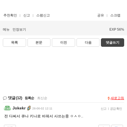
추천확인
신고
스팸신고
공유
스크랩
메뉴
인장보기
EXP 56%
목록
본문
이전
다음
댓글쓰기
댓글
(12)
등록순
|
최신순
새로고침
Jokekr
26-06-02 12:11
신고
|
공감 확인
전 다써서 큐나 키나로 바꿔서 사쓰는중 ㅇㅅㅇ..