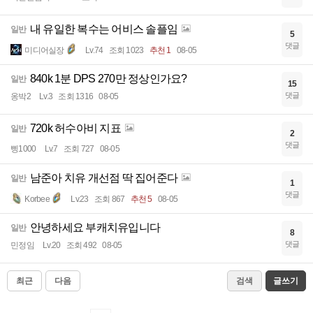
내 유일한 복수는 어비스 솔플임
일반
5
댓글
미디어실장
Lv.74
조회 1023
추천 1
08-05
840k 1분 DPS 270만 정상인가요?
일반
15
댓글
옹박2
Lv.3
조회 1316
08-05
720k 허수아비 지표
일반
2
댓글
삥1000
Lv.7
조회 727
08-05
남준아 치유 개선점 딱 집어준다
일반
1
댓글
Korbee
Lv.23
조회 867
추천 5
08-05
안녕하세요 부캐치유입니다
일반
8
댓글
민정임
Lv.20
조회 492
08-05
최근
다음
검색
글쓰기