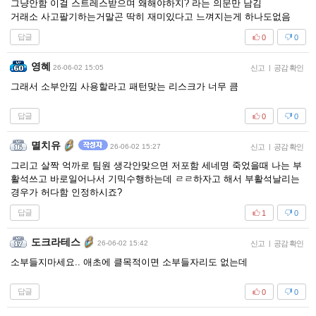
그냥안함 이걸 스트레스받으며 왜해야하지? 라는 의문만 남김
거래소 사고팔기하는거말곤 딱히 재미있다고 느껴지는게 하나도없음
답글
0
0
영혜
26-06-02 15:05
신고
|
공감 확인
그래서 소부안낌 사용할라고 패턴맞는 리스크가 너무 큼
답글
0
0
멸치유
26-06-02 15:27
신고
|
공감 확인
그리고 살짝 억까로 팀원 생각안맞으면 저포함 세네명 죽었을때 나는 부
활석쓰고 바로일어나서 기믹수행하는데 ㄹㄹ하자고 해서 부활석날리는
경우가 허다함 인정하시죠?
답글
1
0
도크라테스
26-06-02 15:42
신고
|
공감 확인
소부들지마세요.. 애초에 클목적이면 소부들자리도 없는데
답글
0
0