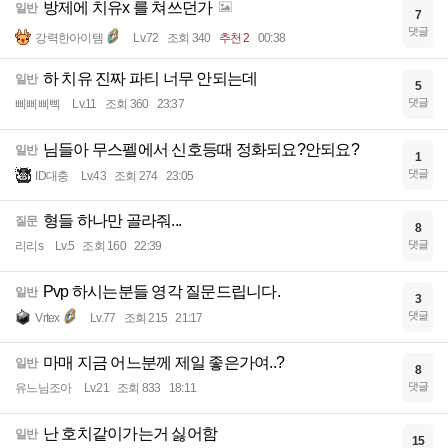
방제에 치유x 를 쳐쓰던가
일반
7
댓글
강력한아이템
Lv.72
조회 340
추천 2
00:38
하 치유 진짜 파티 너무 안되는데
일반
5
댓글
삐삐삐삑
Lv.11
조회 360
23:37
님들아 무스펠에서 신호등때 정화되요?안되요?
일반
1
댓글
ID대충
Lv.43
조회 274
23:05
형들 하나만 골라줘...
질문
8
댓글
리리s
Lv.5
조회 160
22:39
Pvp 하시는분들 영각 질문드립니다.
일반
3
댓글
Vrtex
Lv.77
조회 215
21:17
마매 지금 어느분께 제일 좋은가여..?
일반
8
댓글
유느님조아
Lv.21
조회 833
18:11
난 호치같이가는거 싫어함
일반
15