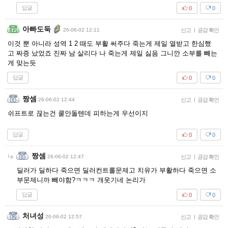
답글
0
0
아빠도둑
26-06-02 12:11
신고
|
공감 확인
이것 뿐 아니라 성역 1 2 때도 부활 써주다 죽는게 제일 열받고 한심했
고 짜증 났었죠 진짜 남 살리다 나 죽는게 제일 싫음 그니깐 소부를 빼는
게 맞는듯
답글
0
0
짱셈
26-06-02 12:44
신고
|
공감 확인
쉬프트로 끊는건 쿨안돌텐데 피하는게 우선이지
답글
0
0
짱셈
26-06-02 12:47
신고
|
공감 확인
딜러가 딜하다 죽으면 딜러컨트롤문제고 치유가 부활하다 죽으면 소
부문제니까 빼야함?ㅋㅋㅋ 개웃기네 논리가
답글
0
0
처녀성
26-06-02 12:57
신고
|
공감 확인