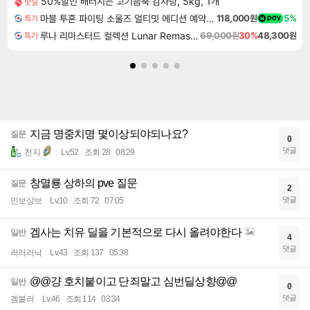
50%할인 배터지는 고기듬뿍 감자탕, 5kg, 1개
핫딜
마블 투혼 파이팅 소울즈 얼티밋 에디션 예약구매 MARVEL Tokon Fighting Souls Ultimate Edition Pre-Purchase
118,000원
5%
특가
루나 리마스터드 컬렉션 Lunar Remastered Collection
69,000원
30%
48,300원
특가
지금 명중치명 몇이상되야되나요?
질문
0
댓글
천지
Lv.52
조회 28
08:29
창멸룡 상하의 pve 질문
질문
2
댓글
민보상보
Lv.10
조회 72
07:05
겜사는 치유 딜을 기본적으로 다시 올려야한다
일반
4
댓글
러러러낙
Lv.43
조회 137
05:38
@@걍 호치붙이고 단죄말고 심번딜상향@@
일반
0
댓글
겜블러
Lv.46
조회 114
03:34