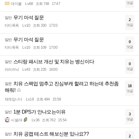
댓글
데이블
Lv.68
조회 748
17:47
무기 마석 질문
일반
2
댓글
티티폭폭
Lv.10
조회 330
17:03
무기 마석 질문
일반
0
댓글
티티폭폭
Lv.10
조회 109
17:00
스티랑 패시브 개선 및 치유는 병신이다
일반
0
댓글
러러러낙
Lv.43
조회 235
16:00
치유 스팩업 멈추고 진심부캐 할려고 하는데 추천좀
질문
18
해줘!
댓글
채채입니다
Lv.18
조회 494
15:59
1분 DPS가 안나오는이유
일반
3
댓글
시셀라i
Lv.36
조회 762
15:54
치유 공캡 테스트 해보신분 있나요??
일반
2