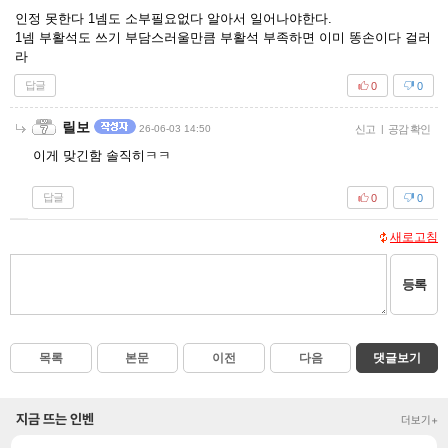
인정 못한다 1넴도 소부필요없다 알아서 일어나야한다.
1넴 부활석도 쓰기 부담스러울만큼 부활석 부족하면 이미 똥손이다 걸러
라
답글
0
0
릴보
26-06-03 14:50
신고
|
공감 확인
이게 맞긴함 솔직히ㅋㅋ
답글
0
0
새로고침
등록
목록
본문
이전
다음
댓글보기
지금 뜨는 인벤
더보기+