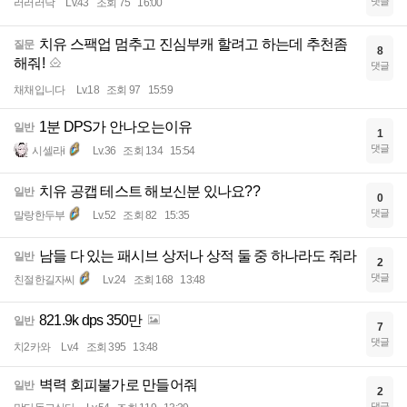
댓글
러러러낙
Lv.43
조회 75
16:00
치유 스팩업 멈추고 진심부캐 할려고 하는데 추천좀
질문
8
해줘!
댓글
채채입니다
Lv.18
조회 97
15:59
1분 DPS가 안나오는이유
일반
1
댓글
시셀라i
Lv.36
조회 134
15:54
치유 공캡 테스트 해보신분 있나요??
일반
0
댓글
말랑한두부
Lv.52
조회 82
15:35
남들 다 있는 패시브 상저나 상적 둘 중 하나라도 줘라
일반
2
댓글
친절한길자씨
Lv.24
조회 168
13:48
821.9k dps 350만
일반
7
댓글
치2카와
Lv.4
조회 395
13:48
벽력 회피불가로 만들어줘
일반
2
댓글