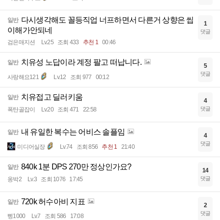
다시생각해도 꼴등직업 너프하면서 다른거 상향은 씹
일반
1
이해가안되네
댓글
검은매지션
Lv.25
조회 433
추천 1
00:46
치유성 노답이라 계정 팔고 떠납니다.
일반
5
댓글
사랑해요121
Lv.12
조회 977
00:12
치유접고 딜러키움
일반
4
댓글
폭탄골잡이
Lv.20
조회 471
22:58
내 유일한 복수는 어비스 솔플임
일반
4
댓글
미디어실장
Lv.74
조회 856
추천 1
21:40
840k 1분 DPS 270만 정상인가요?
일반
14
댓글
옹박2
Lv.3
조회 1076
17:45
720k 허수아비 지표
일반
2
댓글
삥1000
Lv.7
조회 586
17:08