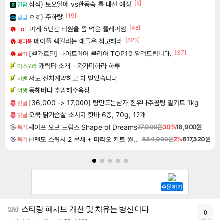
[5]
삼식) 토요일에 vs한동숙 롤 내전 예정
잡담
[19]
ㅇㅎ) 주하랑
클립
[48]
이게 5년간 티원을 좀 먹은 플레이임
LoL
[623]
메이플 렉걸리는 애들은 참고해라
메이플
[37]
[벨가르딘] 나이트메어 클리어 TOP10 알려드립니다.
로아
캐릭터 소개 - 카가미하라 하루
아스오라
저도 신차계약하고 차 받았습니다
차벤
동해바다 추암해수욕장
여행
[36,000 -> 17,000] 탕만드는남자 한우나주곰탕 밀키트 1kg
핫딜
오쿡 닭가슴살 소시지 핫바 6종, 70g, 12개
핫딜
셰이프 오브 드림즈 Shape of Dreams
27,000원
30%
18,900원
특가
닌텐도 스위치 2 본체 + 마리오 카트 월드 + 포켓몬 포코피아 번들
834,000원
2%
817,320원
특가
스티랑 패시브 개선 및 치유는 병신이다
일반
0