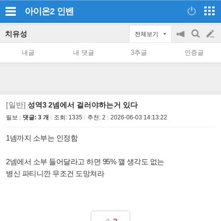
아이온2
인벤
치유성
전체보기
공
검
글
지
색
내글
내 댓글
3추글
인증글
on/off
쓰
기
[일반]
성역3 2넴에서 걸러야하는거 있다
릴보
댓글: 3 개
조회:
1335
추천:
2
2026-06-03 14:13:22
1넴까지 소부는 인정함
2넴에서 소부 들어달라고 하면 95% 깰 생각도 없는
병신 파티니깐 무조건 도망쳐라