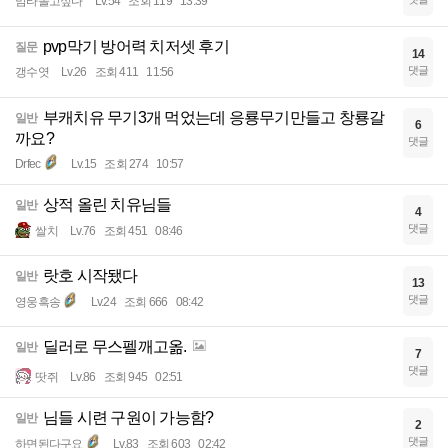
맘타돌고싶다
Lv.54
조회 119
13:39
pvp막기 방어력 치저셋 후기
질문
14
댓글
갱수엿
Lv.26
조회 411
11:56
부캐치유 무기3개 먹었는데 응룡무기만들고 창룡갈
일반
6
까요?
댓글
Drfec
Lv.15
조회 274
10:57
상적 올린 치유님들
일반
4
댓글
쌀치
Lv.76
조회 451
08:46
랏호 시작됐다
일반
13
댓글
영웅흑송
Lv.24
조회 666
08:42
딜러로 무스펠깨고옮.
일반
7
댓글
땃쥐
Lv.86
조회 945
02:51
님들 시련 구원이 가능함?
일반
2
댓글
하면된다구요
Lv.83
조회 603
02:42