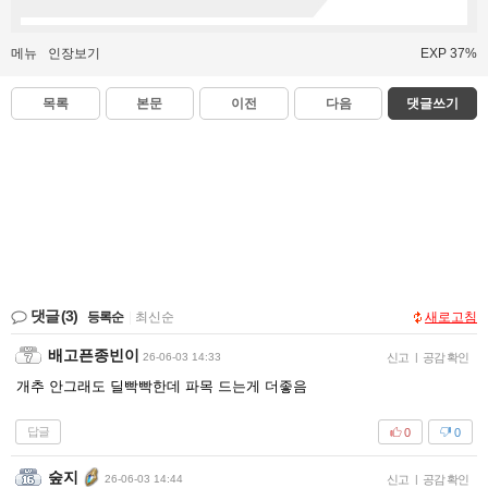
메뉴
인장보기
EXP 37%
목록
본문
이전
다음
댓글쓰기
댓글
(3)
등록순
|
최신순
새로고침
배고픈종빈이
26-06-03 14:33
신고
|
공감 확인
개추 안그래도 딜빡빡한데 파목 드는게 더좋음
답글
0
0
숲지
26-06-03 14:44
신고
|
공감 확인