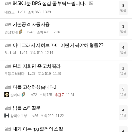
845K 1분 DPS 점검 좀 부탁드립니다...
일반
8
댓글
네츠코
Lv.11
조회 863
13:39
기본공격 자동사용
일반
3
댓글
굉장한데
Lv.43
조회 493
12:26
아니그래서 지허브 마메 어떤거 써야해 형들??
일반
4
댓글
Bestofali
Lv.21
조회 519
12:14
단죄 저회만 좀 고쳐줘라
일반
2
댓글
두둥그러하다
Lv.27
조회 519
11:29
다들 고생하셨습니다.!
일반
5
댓글
손예나
Lv.72
조회 725
추천 7
11:24
님들 스티질문
일반
4
댓글
상하수도부
Lv.56
조회 229
11:22
내가 아는 rpg 힐러의 스킬
일반
4