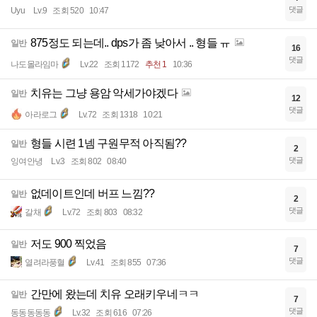
댓글
Uyu
Lv.9
조회 520
10:47
875정도 되는데.. dps가 좀 낮아서 .. 형들 ㅠ
일반
16
댓글
나도몰라임마
Lv.22
조회 1172
추천 1
10:36
치유는 그냥 용암 악세가야겠다
일반
12
댓글
아라로그
Lv.72
조회 1318
10:21
형들 시련 1넴 구원무적 아직됨??
일반
2
댓글
잉여안녕
Lv.3
조회 802
08:40
없데이트인데 버프 느낌??
일반
2
댓글
갈채
Lv.72
조회 803
08:32
저도 900 찍었음
일반
7
댓글
열려라풍혈
Lv.41
조회 855
07:36
간만에 왔는데 치유 오래키우네ㅋㅋ
일반
7
댓글
동동동동동
Lv.32
조회 616
07:26