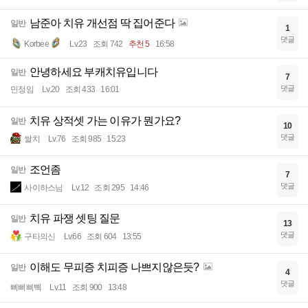
남준아 치유 개선점 딱 집어준다
일반
1
댓글
Korbee
Lv.23
조회 742
추천 5
16:58
안녕하세요 부캐치유입니다
일반
7
댓글
민정임
Lv.20
조회 433
16:01
치유 상적셋 가는 이유가 뭔가요?
일반
10
댓글
쌀치
Lv.76
조회 985
15:23
조언좀
일반
7
댓글
사이하스님
Lv.12
조회 295
14:46
치유 파쟁 셋팅 질문
일반
13
댓글
구타의신
Lv.66
조회 604
13:55
이해도 무피증 치피증 나쁘지않은듯?
일반
4
댓글
삐삐삐삑
Lv.11
조회 900
13:48