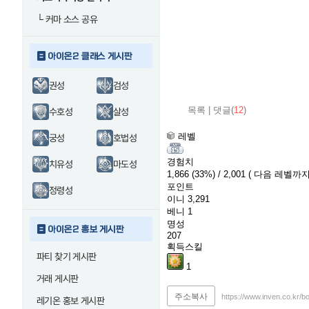
└
커마 소스 공유
아이온2 클래스 게시판
권성
검성
목록
|
댓글(
12
)
수호성
살성
레벨
궁성
호법성
경험치
치유성
마도성
1,866
(33%)
/ 2,001
( 다음 레벨까지 
포인트
정령성
이니
3,291
베니
1
명성
아이온2 홍보 게시판
207
획득스킬
파티 찾기 게시판
1
거래 게시판
주소복사
https://www.inven.co.kr/b
레기온 홍보 게시판