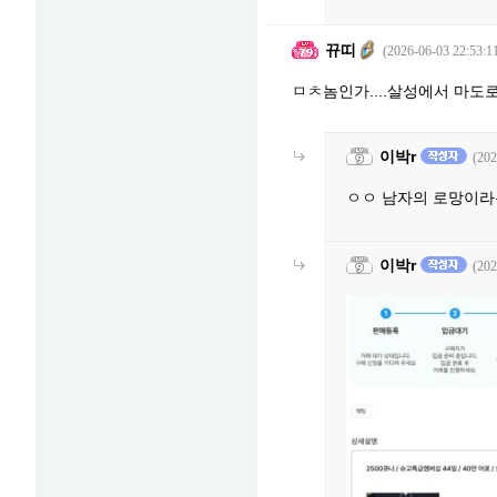
뀨띠
(2026-06-03 22:53:1
ㅁㅊ놈인가....살성에서 마도
이박r
(202
ㅇㅇ 남자의 로망이라
이박r
(202