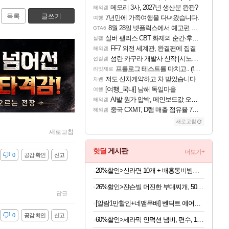
메모리 3사, 2027년 생산분 완판?
해외겜
목록
글쓰기
7년만에 가족여행을 다녀왔습니다.
여행
8월 28일 넷플릭스에서 예고편 공개 예정
GTA6
실버 팰리스 CBT 화제의 순간·후기 모음
실팰
FF7 외전 세계관, 완결편에 집결
해외겜
섬란 카구라 개발사 신작 [시노비 넥서스] 연내 출시 예정
섭컬겜
프롤로그 테스트를 마치고.. (feat. 리아)
리밋제로
저도 신차계약하고 차 받았습니다
차벤
[여행_국내] 남해 독일마을
여행
AI발 원가 압박, 메인보드값 오르나
해외겜
중국 CXMT, D램 매출 점유율 7%…글로벌 4위로 부상
해외겜
새로고침
새로고침
핫딜
게시판
더보기+
감
0
공감 확인
신고
20%할인>신라면 10개 + 배홍동비빔면 8개, 1박스
26%할인>쟌슨빌 더진한 부대찌개, 500g, 3개
답글
[알람1만할인+네맴무배] 벤딕트 에어건 무선 미니 송풍기 초강력 콤프레샤 세차 캠핑 컴퓨터 청소 가정용 마하1
감
0
공감 확인
신고
60%할인>세라믹 인덕션 냄비, 편수, 18cm, 2개