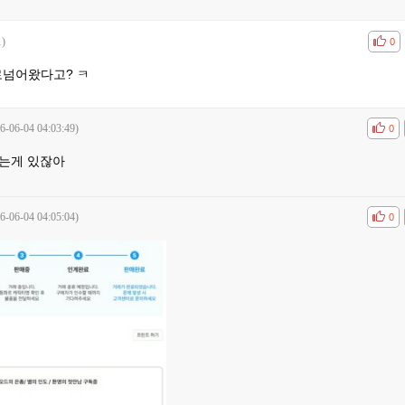
1)
공감
비공
0
로넘어왔다고? ㅋ
6-06-04 04:03:49)
공감
비공
0
는게 있잖아
6-06-04 04:05:04)
공감
비공
0