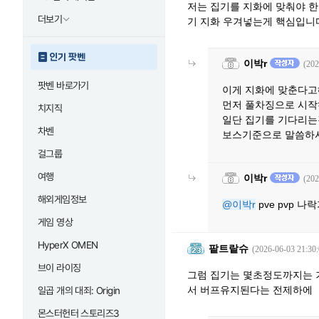
저는 집기를 지화에 맞춰야 한다
더보기
기 지화 우겨넣는게 핵심입니
인기 팟벤
이박r
(202
팟벤 바로가기
이게 지화에 맞춘다고
먼저 풀차징으로 시작
치지직
일단 집기를 기다리는
차벤
보스기준으로 말씀하
걸그룹
여행
이박r
(202
해외게임정보
@이박r
pve pvp 
게임 영상
HyperX OMEN
팥트랕슈
(2026-06-03 21:30:
브이 라이징
그럼 집기는 몇초정도까지는 
서 버프유지된다는 전제하에
일곱 개의 대죄: Origin
몬스터헌터 스토리즈3