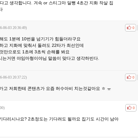
고 생각합니다. 겨속 or 스티그마 딜뻥 4초간 지화 작살 집
다
6-06-03 20:36:49)
공감
비공
0
해도 1분에 10번을 넘기기가 힘들더라구요
하고 지화에 맞춰서 돌려도 22타가 최선인데
것만으로도 1초에 3초씩 손해를 봐요
시는거면 야임마형이야님 말씀이 맞다고 생각하빈다.
6-06-03 20:37:22)
공감
비공
0
나락가고 저희한테 콘탠츠가 요즘 허수아비 치는것같아요 ㅎ ㅠ
00)
공감
비공
0
기다리시나요? 2초정도는 기다려도 될까요 집기도 시간이 남아