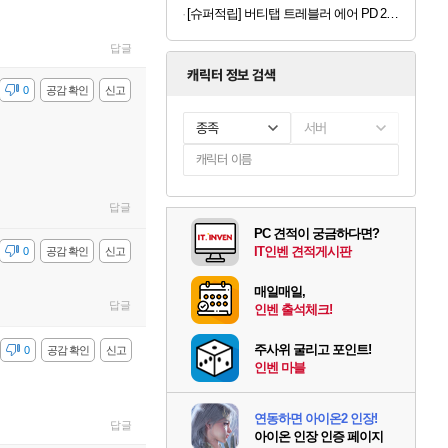
[슈퍼적립] 버티탭 트레블러 에어 PD 25W 멀티어댑터 해외 전세계 여행용 어댑터 멀티탭 usb 콘센트 플러그 돼지코
답글
캐릭터 정보 검색
감
0
공감 확인
신고
종족
서버
답글
PC 견적이 궁금하다면?
IT인벤 견적게시판
감
0
공감 확인
신고
매일매일,
답글
인벤 출석체크!
주사위 굴리고 포인트!
감
0
공감 확인
신고
인벤 마블
연동하면 아이온2 인장!
답글
아이온 인장 인증 페이지