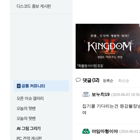
디스코드 홍보 게시판
(12)
댓글
등록순
|
최신순
공통 커뮤니티
보누치19
(2026-06-03 18:56
오픈 이슈 갤러리
집기쿨 기다리는건 원강불장냉
오늘의 핫벤
여
오늘의 팟벤
AI 그림 그리기
야임마형이야
(2026-06-03 
PC 견적 게시판