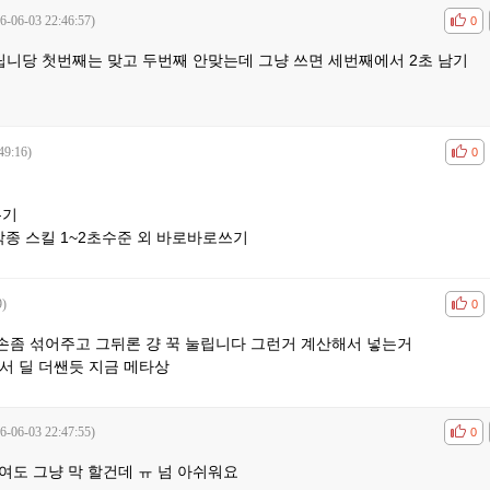
6-06-03 22:46:57)
공감
비공
0
립니당 첫번째는 맞고 두번째 안맞는데 그냥 쓰면 세번째에서 2초 남기
49:16)
공감
비공
0
유기
각종 스킬 1~2초수준 외 바로바로쓰기
9)
공감
비공
0
손좀 섞어주고 그뒤론 걍 꾹 눌립니다 그런거 계산해서 넣는거
서 딜 더쌘듯 지금 메타상
6-06-03 22:47:55)
공감
비공
0
여도 그냥 막 할건데 ㅠ 넘 아쉬워요