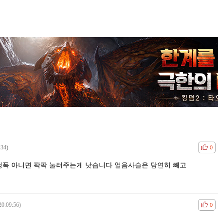
:34)
공감
비공
0
폭 아니면 팍팍 눌러주는게 낫습니다 얼음사슬은 당연히 빼고
20:09:56)
공감
비공
0