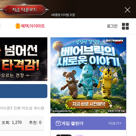
혜택.아이마트
로그인
인
벤
전
체
사
이
트
맵
아이온2 인벤 마도성 게시판
조회:
1,270
추천:
0
게임 캘린더
더보기+