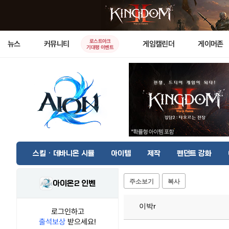
로스트아크
뉴스
커뮤니티
게임캘린더
게이머존
기대평 이벤트
스킬 · 데바니온 시뮬
아이템
제작
펜던트 강화
주소보기
복사
아이온2 인벤
이박r
로그인하고
출석보상
받으세요!