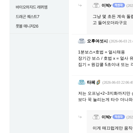
이박r
(202
바이오하자드 레퀴엠
그냥 몇 초든 계속 돌
드래곤 퀘스트7
고 들어오더라구요
풋볼 매니저26
오후여섯시
(2026-06-03 21:
1분보스+호법 = 얼사채용
장기간 보스 / 호법 x = 얼사 
집기 = 원강쿨 5초이내 또는 
타페
(2026-06-03 22:06:4
저는 오프닝+2~3지화까지만 
보다 꾹 눌리는게 타수 더나와
이박r
(202
이게 매끄럽게만 움직