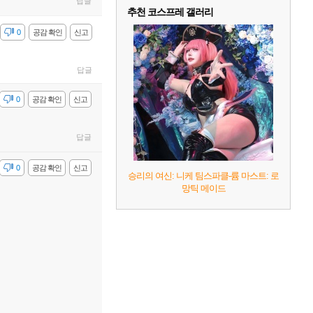
답글
추천 코스프레 갤러리
감
0
공감 확인
신고
답글
감
0
공감 확인
신고
답글
감
0
공감 확인
신고
승리의 여신: 니케 팀스파클-륨 마스트: 로
망틱 메이드