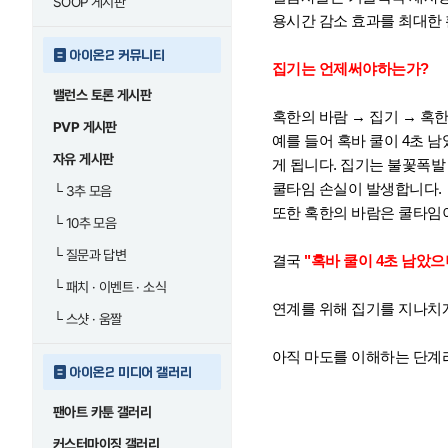
SOOP 게시판
용시간 감소 효과를 최대한
아이온2 커뮤니티
집기는 언제써야하는가?
밸런스 토론 게시판
혹한의 바람 → 집기 → 혹
PVP 게시판
예를 들어 혹바 쿨이 4초 
자유 게시판
게 됩니다. 집기는 불꽃폭발 효과
쿨타임 손실이 발생합니다.
└
3추 모음
또한 혹한의 바람은 쿨타임이
└
10추 모음
└
질문과 답변
결국
"혹바 쿨이 4초 남았
└
패치 · 이벤트 · 소식
연계를 위해 집기를 지나치
└
스샷 · 움짤
아직 마도를 이해하는 단계
아이온2 미디어 갤러리
팬아트 카툰 갤러리
커스터마이징 갤러리