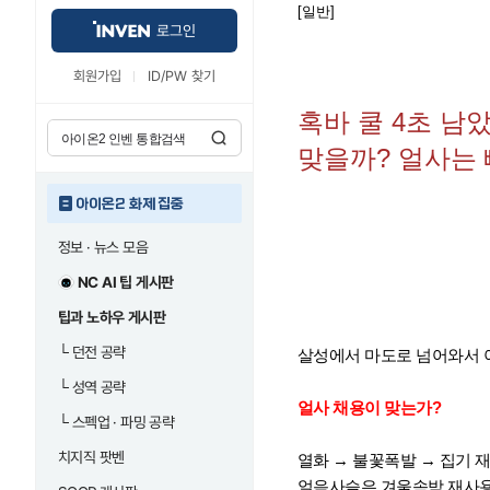
[일반]
로그인
회원가입
ID/PW 찾기
혹바 쿨 4초 남
맞을까? 얼사는
아이온2 화제 집중
정보 · 뉴스 모음
NC AI 팁 게시판
팁과 노하우 게시판
└
던전 공략
살성에서 마도로 넘어와서 
└
성역 공략
얼사 채용이 맞는가?
└
스펙업 · 파밍 공략
치지직 팟벤
열화 → 불꽃폭발 → 집기 
얼음사슬은 겨울속박 재사용