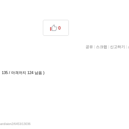
0
공유
스크랩
신고하기
135 / 마격까지 124 남음 )
oard/aion2/6453/13036