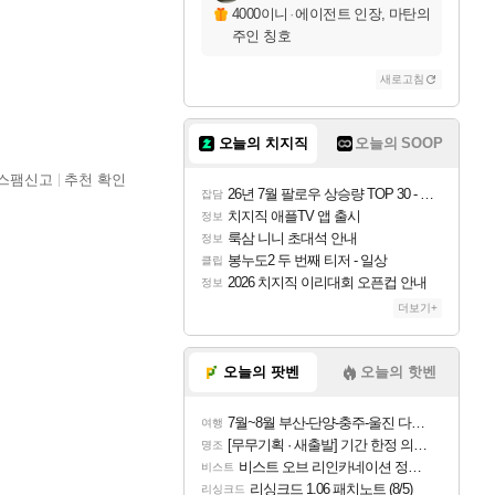
4000이니
·
에이전트 인장, 마탄의
주인 칭호
새로고침
오늘의 치지직
오늘의 SOOP
스팸신고
추천 확인
26년 7월 팔로우 상승량 TOP 30 - 월간 치지직
잡담
치지직 애플TV 앱 출시
정보
룩삼 니니 초대석 안내
정보
봉누도2 두 번째 티저 - 일상
클립
2026 치지직 이리대회 오픈컵 안내
정보
더보기+
오늘의 팟벤
오늘의 핫벤
7월~8월 부산-단양-충주-울진 다녀왔어요~
여행
[무무기획 · 새출발] 기간 한정 의뢰 이벤트
명조
비스트 오브 리인카네이션 정보/공략글 모음
비스트
리싱크드 1.06 패치노트 (8/5)
리싱크드