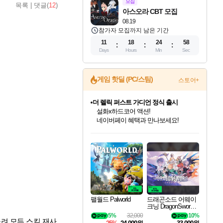
모집
목록
|
댓글(
12
)
아스오라 CBT 모집
08.19
참가자 모집까지 남은 기간
11
18
24
57
Days
Hours
Min
Sec
게임 핫딜 (PC/스팀)
스토어+
더 렐릭 퍼스트 가디언 정식 출시
설화x하드코어 액션!
네이버페이 혜택과 만나보세요!
인벤게임즈 8월 특별 할인!
드래곤소드: 어웨이크닝 입점!
문명 7 특별 할인!
마블 투혼 파이팅 소울즈 정식출시!
귀무자: 검의 길 예약 판매 중!
비스트 오브 리인카네이션 정식 출시!
커세어 코브 출시 기념 할인!
베데스다 40주년 기념 할인 중!
캡콤 프렌차이즈 할인 진행 중!
캡콤 일부 상품 상시 할인
스타워즈 은하계 레이서
로블록스 기프트 카드 공식 입점
인기 퍼블리셔 모음!
스팀으로 만나는 드래곤소드!
조선&고려 DLC 출시 예정
마블 히어로 총 출동&화려한 격투!
10% 할인과
게임프릭 신작 IP
해적'섬'을 발전시키자!
베데스다의 명작들을
몬헌, 바하 등 인기 IP를
몬헌 와일즈 & 드래곤즈 도그마2
인벤게임즈에서 10% 추가 적립
Robux를 가장 안전하고
최대 90% 할인가를 만나보세요!
네이버혜택과 함께 만나보세요!
50%할인&추가 적립까지!
네이버 포인트 혜택까지!
이니&베니 혜택까지!
네이버 혜택가와 함께 예약하세요!
할인&네이버혜택으로 만나보세요!
40주년 프로모션으로 만나보세요!
할인가에 만나보세요!
일부 에디션 상시 할인!
혜택으로 예약 판매 중
편안하게 충전하세요
팰월드 Palworld
드래곤소드 어웨이
크닝 DragonSword A
wakening
5%
32,000
10%
려 모든 스킬 재사