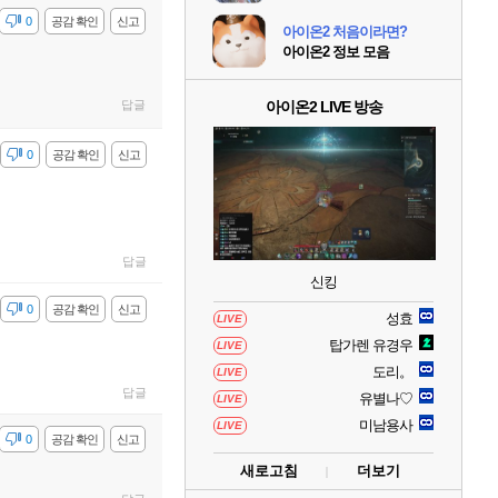
감
0
공감 확인
신고
아이온2 처음이라면?
아이온2 정보 모음
답글
아이온2 LIVE 방송
감
0
공감 확인
신고
답글
신킹
감
0
공감 확인
신고
성효
LIVE
탑가렌 유경우
LIVE
도리。
LIVE
답글
유별나♡
LIVE
미남용사
LIVE
감
0
공감 확인
신고
새로고침
더보기